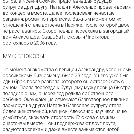
сыграла Ксения Собчак, представившая будущих
супругов друг другу. Наталья и Александр провели время
до концерта вместе, далее последовали нечастые
свидания, роман по переписке. Важным моментом их
отношений стала встреча в Париже, после которой двое
не расставались. Скоро певица переехала в загородный
дом Александра. Свадьба Глюкозы и Чистякова
состоялась в 2006 году.
МУЖ ГЛЮКОЗЫ
На момент знакомства с певицей Александру, успешному
российскому бизнесмену, было 33 года. У него уже был
один брак, после развала которого он остался жить с
сыном. После переезда к будущему мужу певица быстро
поладила с ним, а через год родила собственного
ребенка. Окружающие отмечают благотворное влияние
пары друг на друга: Наталья благодаря супругу стала
более женственной, изящной, Александр научился чаще
улыбаться, скрывать строгость. Глюкоза с мужем
счастливы вместе – они поддерживают друг друга,
радуются успехам и даже вместе занимаются йогой.