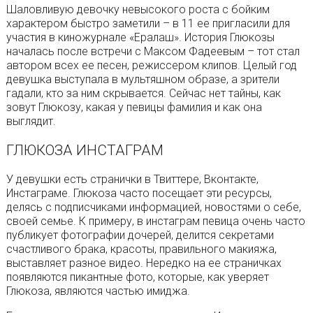
Шаловливую девочку невысокого роста с бойким
характером быстро заметили – в 11 ее пригласили для
участия в киножурнале «Ералаш». История Глюкозы
началась после встречи с Максом Фадеевым – тот стал
автором всех ее песен, режиссером клипов. Целый год
девушка выступала в мультяшном образе, а зрители
гадали, кто за ним скрывается. Сейчас нет тайны, как
зовут Глюкозу, какая у певицы фамилия и как она
выглядит.
ГЛЮКОЗА ИНСТАГРАМ
У девушки есть странички в Твиттере, Вконтакте,
Инстаграме. Глюкоза часто посещает эти ресурсы,
делясь с подписчиками информацией, новостями о себе,
своей семье. К примеру, в инстаграм певица очень часто
публикует фотографии дочерей, делится секретами
счастливого брака, красоты, правильного макияжа,
выставляет разное видео. Нередко на ее страничках
появляются пикантные фото, которые, как уверяет
Глюкоза, являются частью имиджа.