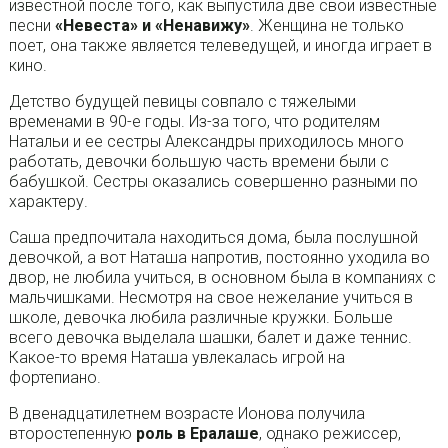
известной после того, как выпустила две свои известные
песни
«Невеста» и «Ненавижу»
. Женщина не только
поет, она также является телеведущей, и иногда играет в
кино.
Детство будущей певицы совпало с тяжелыми
временами в 90-е годы. Из-за того, что родителям
Натальи и ее сестры Александры приходилось много
работать, девочки большую часть времени были с
бабушкой. Сестры оказались совершенно разными по
характеру.
Саша предпочитала находиться дома, была послушной
девочкой, а вот Наташа напротив, постоянно уходила во
двор, не любила учиться, в основном была в компаниях с
мальчишками. Несмотря на свое нежелание учиться в
школе, девочка любила различные кружки. Больше
всего девочка выделала шашки, балет и даже теннис.
Какое-то время Наташа увлекалась игрой на
фортепиано.
В двенадцатилетнем возрасте Ионова получила
второстепенную
роль в Ералаше
, однако режиссер,