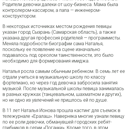
Родители девочки далеки от шоу-бизнеса. Мама была
контролером-кассиром, а папа — инженером-
конструктором.
В некоторых источниках местом рождения певицы
указан город Сызрань (Самарская область), а также
указана другая профессия родителей — программисты.
Меняла подробности биографии сама Наталья,
поскольку ее появление на сцене изначально
подавалось под ореолом таинственности, это было
необходимо для формирования имиджа.
Наталья росла самым обычным ребенком. В семь лет ее
отдали учиться в музыкальную школу по классу
фортепиано, но через год девочка забросила занятия
музыкой. После музыкальной школы певица занималась
в разных кружках (танцевальном, шахматном и других),
но ни одно из увлечений не пришлось ей по душе.
В 11 лет Наталья Ионова прошла кастинг для съемок в
тележурнале «Ералаш». Наверняка многие узнали певицу
по ее роли девочки, обманувшей городских ребят-
грибников в серии «Поганки». Кроме того, в этом