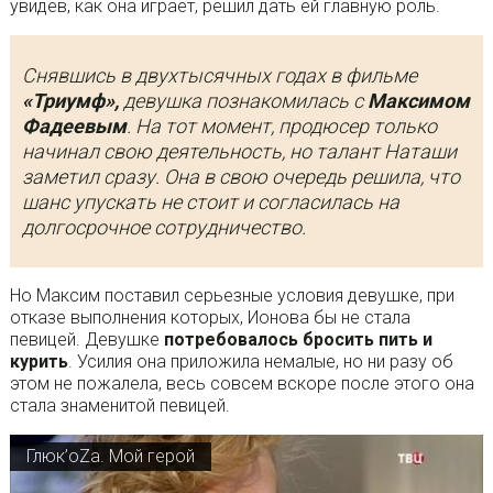
увидев, как она играет, решил дать ей главную роль.
Снявшись в двухтысячных годах в фильме
«Триумф»,
девушка познакомилась с
Максимом
Фадеевым
. На тот момент, продюсер только
начинал свою деятельность, но талант Наташи
заметил сразу. Она в свою очередь решила, что
шанс упускать не стоит и согласилась на
долгосрочное сотрудничество.
Но Максим поставил серьезные условия девушке, при
отказе выполнения которых, Ионова бы не стала
певицей. Девушке
потребовалось бросить пить и
курить
. Усилия она приложила немалые, но ни разу об
этом не пожалела, весь совсем вскоре после этого она
стала знаменитой певицей.
Глюк’oZa. Мой герой