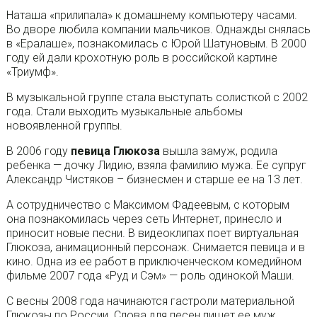
Наташа «прилипала» к домашнему компьютеру часами.
Во дворе любила компании мальчиков. Однажды снялась
в «Ералаше», познакомилась с Юрой Шатуновым. В 2000
году ей дали крохотную роль в российской картине
«Триумф».
В музыкальной группе стала выступать солисткой с 2002
года. Стали выходить музыкальные альбомы
новоявленной группы.
В 2006 году
певица Глюкоза
вышла замуж, родила
ребенка — дочку Лидию, взяла фамилию мужа. Ее супруг
Александр Чистяков – бизнесмен и старше ее на 13 лет.
А сотрудничество с Максимом Фадеевым, с которым
она познакомилась через сеть Интернет, принесло и
приносит новые песни. В видеоклипах поет виртуальная
Глюкоза, анимационный персонаж. Снимается певица и в
кино. Одна из ее работ в приключенческом комедийном
фильме 2007 года «Руд и Сэм» — роль одинокой Маши.
С весны 2008 года начинаются гастроли материальной
Глюкозы по России. Слова для песен пишет ее муж,