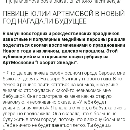
11-julija-artemova-posle-tridtsati-zhizn-tolko-nachinaetsja/
ПЕВИЦЕ ЮЛИИ АРТЕМОВОЙ В НОВЫЙ
ГОД НАГАДАЛИ БУДУЩЕЕ
В канун новогодних и рождественских праздников
известные и популярные медийные персоны решили
поделиться своими воспоминаниями о праздновании
Нового года в их личном, далеком прошлом. Этой
публикацией мы открываем новую рубрику на
АртМосковии “Говорят Звёзды”.
– Я тогда еще жила в своём родном городе Сарове, мне
было лет десять. На дворе был канун нового года. В тот
вечер я решила пойти кататься на коньках, и на улице
внезапно столкнулась с какой-то незнакомой мне
бабушкой. Она посмотрела на меня как на старую
знакомую, и неожиданно сказала: «У тебя будет
удивительная жизнь!». Я впала в ступор, а бабушка очень
уверенно продолжила. Она сказала, что я больше не
буду жить в этом городе, потому что я захочу большего.
«Тебе ничего не будет даваться легко. Ты будешь