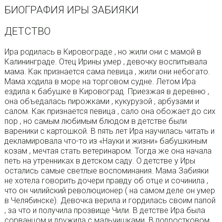
БИОГРАФИЯ ИРЫ ЗАБИЯКИ
ДЕТСТВО
Ира родилась в Кировограде , но жили они с мамой в
Калининграде. Отец Ирины умер , девочку воспитывала
мама. Как признается сама певица , жили они небогато.
Мама ходила в море на торговом судне. Летом Ира
ездила к бабушке в Кировоград. Приезжая в деревню ,
она объедалась пирожками , кукурузой , арбузами и
салом. Как признается певица , сало она обожает до сих
пор , но самым любимым блюдом в детстве были
вареники с картошкой. В пять лет Ира научилась читать и
декламировала что-то из «Науки и жизни» бабушкиным
козам , мечтая стать ветеринаром. Тогда же она начала
петь на утренниках в детском саду. О детстве у Иры
остались самые светлые воспоминания. Мама Забияки
не хотела говорить дочери правду об отце и сочинила ,
что он чилийский революционер ( на самом деле он умер
в Челябинске). Девочка верила и гордилась своим папой
, за что и получила прозвище Чили. В детстве Ира была
сорванцом и дружила с мальчишками. В подростковом