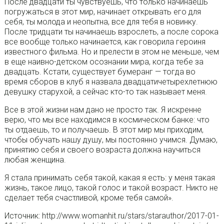
После двадцати ты чувствуешь, что только начинаешь
погружаться в этот мир, начинает открывать его для
себя, ты молода и неопытна, все для тебя в новинку.
После тридцати ты начинаешь взрослеть, а после сорока
все вообще только начинается, как говорила героиня
известного фильма. Но и прелести в этом не меньше, чем
в еще наивно-детском осознании мира, когда тебе за
двадцать. Кстати, существует бумеранг — тогда во
время сборов в клуб я назвала двадцатичетырехлетнюю
девушку старухой, а сейчас кто-то так называет меня.
Все в этой жизни нам дано не просто так. Я искренне
верю, что мы все находимся в космическом банке: что
ты отдаешь, то и получаешь. В этот мир мы приходим,
чтобы обучать нашу душу, мы постоянно учимся. Думаю,
принятию себя и своего возраста должна научиться
любая женщина.
Я стала принимать себя такой, какая я есть: у меня такая
жизнь, такое лицо, такой голос и такой возраст. Никто не
сделает тебя счастливой, кроме тебя самой».
Источник: http://www.womanhit.ru/stars/starauthor/2017-01-