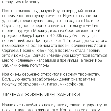
вернуться в Москву.
Позже команда выдвинула Иру на передний план и
переименовала группу в «Чи-ли». Идея оказывается
удачной , треки группы попадают на радио в Польше.
Спустя год после первого визита в столицу « Чи-Ли»
вновь штурмует Москву , и за них берется известный
продюсер Язнур Гарипов. В 2006 году был выпущен
первый альбом « Преступление», 12 треков для которого
выбирались из более чем ста песен , сочиненных Ирой и
Сергеем. Песня « Новый год в постели» стала первым
хитом команды. Сейчас « Чи-ли» уже могут похвастаться
многочисленными наградами и премиями , а песни Иры
Забияки очень популярны.
Ира очень серьезно относится к своему творчеству.
Большую часть заработанных денег она тратит на
покупку оборудования , гитар , микрофонов.
ЛИЧНАЯ ЖИЗНЬ ИРЫ ЗАБИЯКИ
Ирина очень любит кошек и даже сделала татуировку на
плече в виде этого животного. Кошка , по ее словам ,