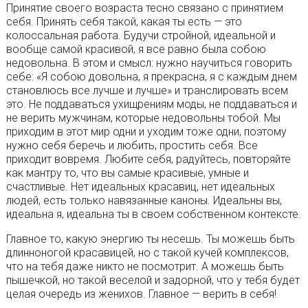
Принятие своего возраста тесно связано с принятием
себя. Принять себя такой, какая ты есть — это
колоссальная работа. Будучи стройной, идеальной и
вообще самой красивой, я все равно была собою
недовольна. В этом и смысл: нужно научиться говорить
себе: «Я собою довольна, я прекрасна, я с каждым днем
становлюсь все лучше и лучше» и транслировать всем
это. Не поддаваться ухищрениям моды, не поддаваться и
не верить мужчинам, которые недовольны тобой. Мы
приходим в этот мир одни и уходим тоже одни, поэтому
нужно себя беречь и любить, простить себя. Все
приходит вовремя. Любите себя, радуйтесь, повторяйте
как мантру то, что вы самые красивые, умные и
счастливые. Нет идеальных красавиц, нет идеальных
людей, есть только навязанные каноны. Идеальны вы,
идеальна я, идеальна ты в своем собственном контексте.
Главное то, какую энергию ты несешь. Ты можешь быть
длинноногой красавицей, но с такой кучей комплексов,
что на тебя даже никто не посмотрит. А можешь быть
пышечкой, но такой веселой и задорной, что у тебя будет
целая очередь из женихов. Главное — верить в себя!