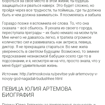
бороться за своё место в этой жизни, ты будешь
защищаться и рваться наверх. Это будет сложно, но
пройдя через все трудности, ты поймешь, где ты должна
быть и чем должна заниматься». Я посмеялась и забыла.
Гораздо позже я вспомнила её слова. То, что она
сказала – всё сбылось. Я уехала из своего города,
переступала преграды – их было немало на моём пути.
Мне ничего не давалось легко, я тратила огромное
количество сил и развивалась как актриса, певица,
диктор. Я не прекращала стараться. Во мне жила
уверенность в светлом будущем. Возможно, то зимнее
предсказание незнакомой бабушки осело где-то в
подсознании, и я, несмотря ни на что, просто знала, что у
меня будет удивительная жизнь.
Источник: http://artmoskovia.ru/pevitse-yulii-artemovoy-v-
novyiy-god-nagadali-budushhee.html
ПЕВИЦА ЮЛИЯ АРТЕМОВА
БИОГРАФИЯ
Певицу Юлию Артемову за темперамент, внешность и