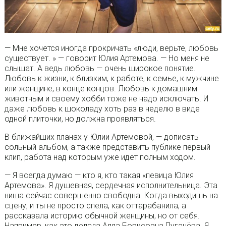
— Мне хочется иногда прокричать «люди, верьте, любовь
существует. » — говорит Юлия Артемова. — Но меня не
слышат. А ведь любовь — очень широкое понятие.
Любовь к жизни, к близким, к работе, к семье, к мужчине
или женщине, в конце концов. Любовь к домашним
животным и своему хобби тоже не надо исключать. И
даже любовь к шоколаду хоть раз в неделю в виде
одной плиточки, но должна проявляться.
В ближайших планах у Юлии Артемовой, — дописать
сольный альбом, а также представить публике первый
клип, работа над которым уже идет полным ходом.
— Я всегда думаю — кто я, кто такая «певица Юлия
Артемова». Я душевная, сердечная исполнительница. Эта
ниша сейчас совершенно свободна. Когда выходишь на
сцену, и ты не просто спела, как оттарабанила, а
рассказала историю обычной женщины, но от себя.
Например, как это делала Алла Борисовна Пугачёва. Я