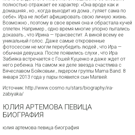
полностью отражает ее характер: «Она вроде как и
домашняя , но , когда выходит из дома , гуляет сама по
себе». Ира не любит афишировать свою личную жизнь.
Возможно , поэтому в свое время она и обрастала кучей
сплетен. Например , одно время многие упорно пытались
доказать , что Ирина — трансвестит. А виной всему ее
уникальный голос. Даже самые откровенные
фотосессии не могли переубедить людей , что Ира —
обычная девушка. После появились слухи , что Ира
Забияка встречается с Гошей Куценко и даже ждет от
него ребенка. На самом же деле звезда счастлива с
Вячеславом Бойковым , лидером группы Mama Band. 8
января 2013 года у пары появился сын Матвей.
Источник: http://www.cosmo.ru/stars/biography/ira-
zabiyaka/
ЮЛИЯ АРТЕМОВА ПЕВИЦА
БИОГРАФИЯ
юлия артемова певица биография