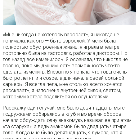
«Мне никогда не хотелось взрослеть, я никогда не
понимала, как это — быть взрослой. У меня была
полностью обустроенная жизнь: я играла в театре,
постоянно была на гастролях, работала диктором. Но
год назад все изменилось. Я осознала, что никогда не
поздно, пока мы дышим, есть возможность что-то
сделать, изменить. Внезапно я поняла, что годы очень
быстро летят, и я созрела для начала своей сольной
карьеры. Я всегда пела, мне столько всего хочется
рассказать, я наполнена внутренней силой, светом,
которыми хотела поделиться со слушателями.
Расскажу один случай: мне было девятнадцать, мы с
подружками собирались в клуб и во время сборов
начали обсуждать одну знакомую, называя ее при этом
«та старуха», а ведь знакомой было двадцать четыре
года. Когда мне было девятнадцать, я думала, что я
никогда не постарею, никогда не умру.