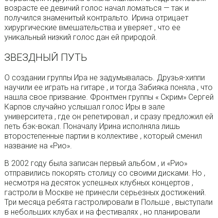
возрасте ее девичий голос начал ломаться — так и
получился знаменитый контральто. Ирина отрицает
хирургические вмешательства и уверяет , что ее
уникальный низкий голос дан ей природой.
ЗВЕЗДНЫЙ ПУТЬ
О создании группы Ира не задумывалась. Друзья-хиппи
научили ее играть на гитаре , и тогда Забияка поняла , что
нашла свое призвание. Фронтмен группы « Скрим» Сергей
Карпов случайно услышал голос Иры в зале
университета , где он репетировал , и сразу предложил ей
петь бэк-вокал. Поначалу Ирина исполняла лишь
второстепенные партии в коллективе , который сменил
название на «Рио».
В 2002 году была записан первый альбом , и «Рио»
отправились покорять столицу со своими дисками. Но ,
несмотря на десяток успешных клубных концертов ,
гастроли в Москве не принесли серьезных достижений.
Три месяца ребята гастролировали в Польше , выступали
в небольших клубах и на фестивалях , но планировали