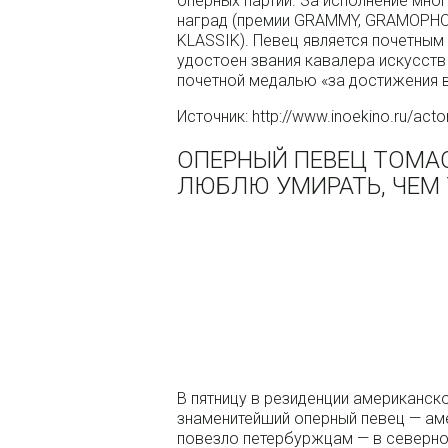
оперных партий. За исполнение мно
наград (премии GRAMMY, GRAMOPHO
KLASSIK). Певец является почетным
удостоен звания кавалера искусств
почетной медалью «за достижения в
Источник: http://www.inoekino.ru/act
ОПЕРНЫЙ ПЕВЕЦ ТОМАС
ЛЮБЛЮ УМИРАТЬ, ЧЕМ 
В пятницу в резиденции американск
знаменитейший оперный певец — ам
повезло петербуржцам — в северной