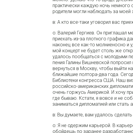
практически каждую ночь немного о
родители могли наблюдать за моей
в: А кто все-таки уговорил вас при
о: Валерий Гергиев. Он приглашал м
приехать из-за плотного графика д
наконец все как-то молниеносно и у
мой концерт не будет столь же откр
удалось пообщаться с молодыми пе
пения Галины Вишневской попросил м
вернуться в Москву, чтобы выйти н
ближайшие полтора-два года. Сегод
Библиотеки конгресса США. Наш ви
российско-американских дипломати
очень горжусь Америкой. И хочу при
где бываю. Кстати, я вовсе и не со
заниматься дипломатией или стать 
в: Вы думаете, вам удалось сделат
о: Я не одержим карьерой. В карьер
обойдешь по заранее разработанно