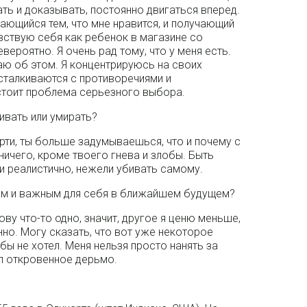
ть и доказывать, постоянно двигаться вперед.
ающийся тем, что мне нравится, и получающий
чувствую себя как ребенок в магазине со
вероятно. Я очень рад тому, что у меня есть.
маю об этом. Я концентрируюсь на своих
 сталкиваются с противоречиями и
стоит проблема серьезного выбора.
ивать или умирать?
ерти, ты больше задумываешься, что и почему с
 ничего, кроме твоего гнева и злобы. Быть
 и реалистично, нежели убивать самому.
ным и важным для себя в ближайшем будущем?
ову что-то одно, значит, другое я ценю меньше,
о. Могу сказать, что вот уже некоторое
 бы не хотел. Меня нельзя просто нанять за
ял откровенное дерьмо.