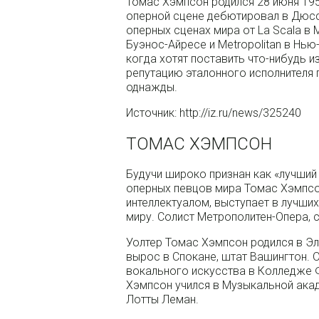
Томас Хэмпсон родился 28 июня 1955
оперной сцене дебютировал в Дюсс
оперных сценах мира от La Scala в 
Буэнос-Айресе и Metropolitan в Нь
когда хотят поставить что-нибудь 
репутацию эталонного исполнителя 
однажды.
Источник: http://iz.ru/news/325240
ТОМАС ХЭМПСОН
Будучи широко признан как «лучший
оперных певцов мира Томас Хэмпсон
интеллектуалом, выступает в лучших
миру. Солист Метрополитен-Опера, 
Уолтер Томас Хэмпсон родился в Элк
вырос в Спокане, штат Вашингтон. 
вокального искусства в Колледже Фо
Хэмпсон учился в Музыкальной акад
Лотты Леман.