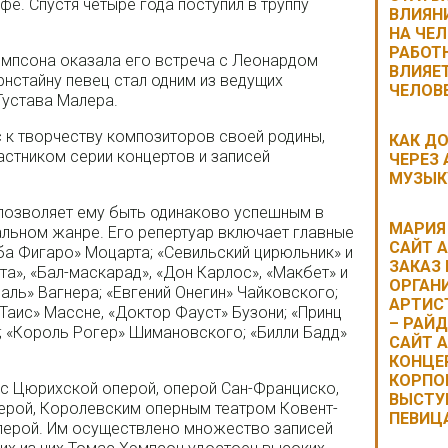
е. Спустя четыре года поступил в труппу
ВЛИЯН
НА ЧЕЛ
РАБОТ
эмпсона оказала его встреча с Леонардом
ВЛИЯЕ
нстайну певец стал одним из ведущих
ЧЕЛОВ
Густава Малера.
 к творчеству композиторов своей родины,
КАК Д
астником серии концертов и записей
ЧЕРЕЗ
МУЗЫК
позволяет ему быть одинаково успешным в
МАРИЯ
альном жанре. Его репертуар включает главные
САЙТ 
ба Фигаро» Моцарта; «Севильский цирюльник» и
ЗАКАЗ
та», «Бал-маскарад», «Дон Карлос», «Макбет» и
ОРГАНИ
аль» Вагнера; «Евгений Онегин» Чайковского;
АРТИС
«Таис» Массне, «Доктор Фауст» Бузони; «Принц
– РАЙД
; «Король Рогер» Шимановского; «Билли Бадд»
САЙТ 
КОНЦЕР
КОРПО
 с Цюрихской оперой, оперой Сан-Франциско,
ВЫСТУ
ерой, Королевским оперным театром Ковент-
ПЕВИЦ
оперой. Им осуществлено множество записей