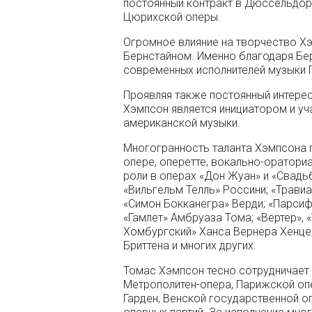
постоянный контракт в Дюссельдорф
Цюрихской оперы.
Огромное влияние на творчество Х
Бернстайном. Именно благодаря Бер
современных исполнителей музыки 
Проявляя также постоянный интерес
Хэмпсон является инициатором и уч
американской музыки.
Многогранность таланта Хэмпсона 
опере, оперетте, вокально-оратори
роли в операх «Дон Жуан» и «Свадь
«Вильгельм Телль» Россини; «Травиа
«Симон Бокканегра» Верди; «Парсиф
«Гамлет» Амбруаза Тома; «Вертер», 
Хомбургский» Ханса Вернера Хенце
Бриттена и многих других.
Томас Хэмпсон тесно сотрудничает
Метрополитен-опера, Парижской оп
Гарден, Венской государственной 