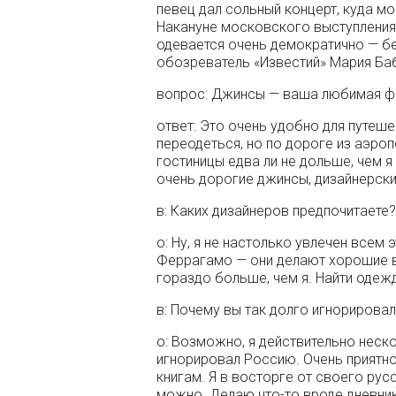
певец дал сольный концерт, куда м
Накануне московского выступления
одевается очень демократично — бе
обозреватель «Известий» Мария Ба
вопрос: Джинсы — ваша любимая 
ответ: Это очень удобно для путеше
переодеться, но по дороге из аэроп
гостиницы едва ли не дольше, чем я
очень дорогие джинсы, дизайнерски
в: Каких дизайнеров предпочитаете
о: Ну, я не настолько увлечен всем 
Феррагамо — они делают хорошие в
гораздо больше, чем я. Найти одежд
в: Почему вы так долго игнорирова
о: Возможно, я действительно неско
игнорировал Россию. Очень приятно 
книгам. Я в восторге от своего ру
можно. Делаю что-то вроде дневник