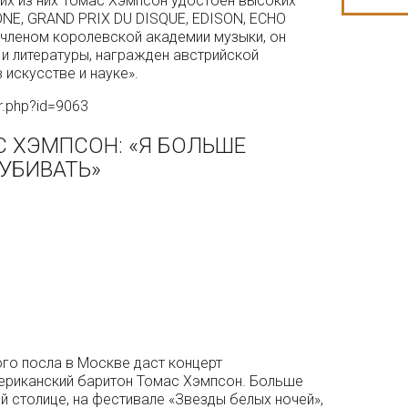
гих из них Томас Хэмпсон удостоен высоких
NE, GRAND PRIX DU DISQUE, EDISON, ECHO
 членом королевской академии музыки, он
 и литературы, награжден австрийской
 искусстве и науке».
or.php?id=9063
 ХЭМПСОН: «Я БОЛЬШЕ
УБИВАТЬ»
ого посла в Москве даст концерт
ериканский баритон Томас Хэмпсон. Больше
 столице, на фестивале «Звезды белых ночей»,