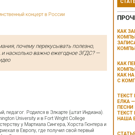
СТАТ
инственный концерт в России
ПРОЧ
КАК ЗА
КОМПЬ
ЗАПИСА
мания, почему перекусывать полезно,
КОМПЬ
ri, и насколько важно ежегодное ЭГДС? —
идео
КАК П
КОМПЬЮ
КАК Н
С КОМ
ТЕКСТ 
ЕЛКА —
ПЕСНИ 
й, педагог. Родился в Элкарте (штат Индиана).
ТЕКСТ 
gton University и в Fort Wright College
НАША 
стерству у Мартиала Сингера, Хорста Гюнтера и
риехал в Европу, где получил свой первый
СТАТЬЯ