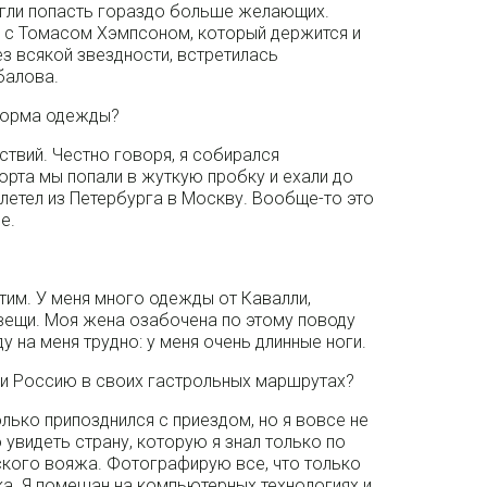
огли попасть гораздо больше желающих.
 с Томасом Хэмпсоном, который держится и
з всякой звездности, встретилась
балова.
форма одежды?
ствий. Честно говоря, я собирался
орта мы попали в жуткую пробку и ехали до
 летел из Петербурга в Москву. Вообще-то это
е.
?
этим. У меня много одежды от Кавалли,
ещи. Моя жена озабочена по этому поводу
у на меня трудно: у меня очень длинные ноги.
ли Россию в своих гастрольных маршрутах?
лько припозднился с приездом, но я вовсе не
увидеть страну, которую я знал только по
сского вояжа. Фотографирую все, что только
а. Я помешан на компьютерных технологиях и