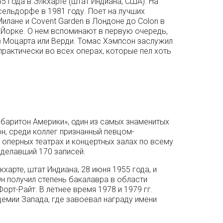
 года в Элкхарте (штат Индиана, США). На
ельдорфе в 1981 году. Поет на лучших
Милане и Covent Garden в Лондоне до Colon в
ю-Йорке. О нем вспоминают в первую очередь,
из Моцарта или Верди. Томас Хэмпсон заслужил
практически во всех операх, которые пел хоть
 баритон Америки», один из самых знаменитых
, среди коллег признанный певцом-
 оперных театрах и концертных залах по всему
сделавший 170 записей.
харте, штат Индиана, 28 июня 1955 года, и
Он получил степень бакалавра в области
рт-Райт. В летнее время 1978 и 1979 гг.
емии Запада, где завоевал награду имени