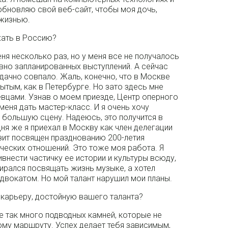
бновляю свой веб-сайт, чтобы моя дочь,
 жизнью.
ехать в Россию?
еня несколько раз, но у меня все не получалось
авно запланированных выступлений. А сейчас
дачно совпало. Жаль, конечно, что в Москве
ытым, как в Петербурге. Но зато здесь мне
вцами. Узнав о моем приезде, Центр оперного
еня дать мастер-класс. И я очень хочу
а большую сцену. Надеюсь, это получится в
ня же я приехал в Москву как член делегации
зит посвящен празднованию 200-летия
ческих отношений. Это тоже моя работа. Я
внести частичку ее истории и культуры всюду,
бирался посвящать жизнь музыке, а хотел
адвокатом. Но мой талант нарушил мои планы.
ь карьеру, достойную вашего таланта?
е так много подводных камней, которые не
му маршруту. Успех делает тебя зависимым,