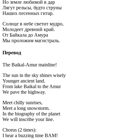
Но земле любимой в дар
Лягут рельсы, будто струны
Наших песенных гитар.
Солнце в небе светит мудро,
Молодеет древний край.
От Байкала до Амура
Мы проложим магистраль.
Перевод
The Baikal-Amur mainline!
The sun in the sky shines wisely
Younger ancient land.
From lake Baikal to the Amur
We pave the highway.
Meet chilly sunrises,
Meet a long snowstorm.
In the biography of the planet
We will inscribe your line.
Chorus (2 times):
I hear a buzzing time BAM!