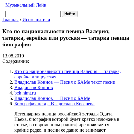
Музыкальный Лайк
Найти
Главная
›
Исполнители
Кто по национальности певица Валерия;
татарка, еврейка или русская — татарка певица
биография
13.08.2019
Содержание:
Кто по национальности певица Валерия — татарка,
еврейка или русская
Владислав Коннов — Песня о БАМе текст песни
Владислав Коннов
bek nimt.ru
Владислав Коннов — Песня о БАМе
Биография певца Владислава Косарева
Легендарная певица российской эстрады Эдита
Пьеха, биография которой будет кратко изложена в
статье, в современном радиоэфире появляется
крайне редко, и песни ее давно не занимают