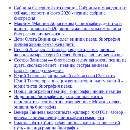
Сабрина Салерно: фото певицы Сабрины в молодости и
сейчас, новости и фото 2020 - певица сабрина
биография
МакSим (Марина Абросимова) - биография, детство и
юность, новости 2020, личная жизнь - максим певица
биография личная жизнь
Дети Олега Винника - олег винник певец биография
личная жизнь семья жена дети
Сергей Лазарев — биография, фото, семья, личная
жизнь - лазарев сергей певец биография личная жизнь
Сестры Зайцевы — биография и личная жизнь певиц из
дуэта, сколько им лет - певицы сестры зайцевы
биография год рождения
Юрий Титов - официальный сайт агента | Заказать
Юрий Титов, организация концертов и выступлений -
юрий титов биография певец
Нюша: биография певицы - биография нюши певицы
Эндшпиль: биография и фото, личная жизнь
исполнителя, совместное творчество с Мияги - певец
эндшпиль биография
Венера Ганиева велосипедта җилдерә (ФОТО) - Обзор -
венера ганиева певица биография семья дети
Рианна - фото, биография, личная жизнь, творческий
путь - певица рианна биография