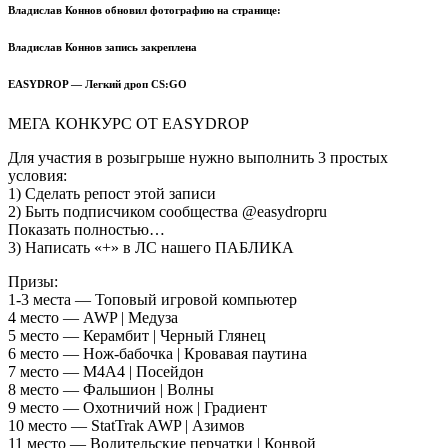
Владислав Коннов обновил фотографию на странице:
Владислав Коннов запись закреплена
EASYDROP — Легкий дроп CS:GO
МЕГА КОНКУРС ОТ EASYDROP
Для участия в розыгрыше нужно выполнить 3 простых
условия:
1) Сделать репост этой записи
2) Быть подписчиком сообщества @easydropru
Показать полностью…
3) Написать «+» в ЛС нашего ПАБЛИКА
Призы:
1-3 места — Топовый игровой компьютер
4 место — AWP | Медуза
5 место — Керамбит | Черный Глянец
6 место — Нож-бабочка | Кровавая паутина
7 место — М4А4 | Посейдон
8 место — Фальшион | Волны
9 место — Охотничий нож | Градиент
10 место — StatTrak AWP | Азимов
11 место — Водительские перчатки | Конвой