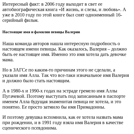
Интересный факт: в 2006 году выходит в свет ее
автобиографическая книга «И жизнь, и слезы, и любовь». А
уже в 2010 году по этой книге был снят одноименный 16-
серийный фильм.
Настоящие имя и фамилия певицы Валерии
Наша команда авторов нашла интересную подробность о
настоящем имени певицы. Как оказалось, Валерия – должно
быть ее настоящее имя. Именно это имя хотела дать девочке
мама.
Но в ЗАГСе по каким-то причинам этого не сделали, а
указали имя Алла. Так что все-таки изначальное имя Валерия
и должно было стать настоящим.
А в 1980-х и 1990-х годах на эстраде гремело имя Аллы
Пугачевой. Поэтому выступать под записанным в паспорте
именем Алла будущая знаменитая певица не хотела, и это
понятно. Ее просто затмило бы имя Примадонны.
И поэтому девушка вспомнила, как ее хотела назвать мама
при рождении, и в 1991 году взяла имя Валерия в качестве
сценического псевдонима.