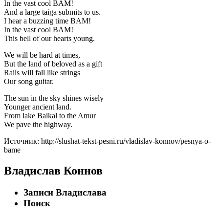
In the vast cool BAM!
And a large taiga submits to us.
I hear a buzzing time BAM!
In the vast cool BAM!
This bell of our hearts young.
We will be hard at times,
But the land of beloved as a gift
Rails will fall like strings
Our song guitar.
The sun in the sky shines wisely
Younger ancient land.
From lake Baikal to the Amur
We pave the highway.
Источник: http://slushat-tekst-pesni.ru/vladislav-konnov/pesnya-o-
bame
Владислав Коннов
Записи Владислава
Поиск