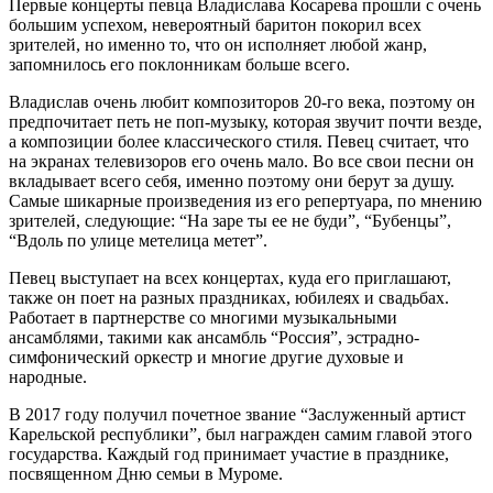
Первые концерты певца Владислава Косарева прошли с очень
большим успехом, невероятный баритон покорил всех
зрителей, но именно то, что он исполняет любой жанр,
запомнилось его поклонникам больше всего.
Владислав очень любит композиторов 20-го века, поэтому он
предпочитает петь не поп-музыку, которая звучит почти везде,
а композиции более классического стиля. Певец считает, что
на экранах телевизоров его очень мало. Во все свои песни он
вкладывает всего себя, именно поэтому они берут за душу.
Самые шикарные произведения из его репертуара, по мнению
зрителей, следующие: “На заре ты ее не буди”, “Бубенцы”,
“Вдоль по улице метелица метет”.
Певец выступает на всех концертах, куда его приглашают,
также он поет на разных праздниках, юбилеях и свадьбах.
Работает в партнерстве со многими музыкальными
ансамблями, такими как ансамбль “Россия”, эстрадно-
симфонический оркестр и многие другие духовые и
народные.
В 2017 году получил почетное звание “Заслуженный артист
Карельской республики”, был награжден самим главой этого
государства. Каждый год принимает участие в празднике,
посвященном Дню семьи в Муроме.