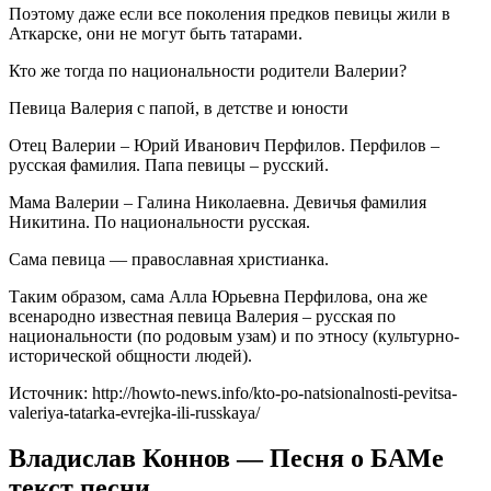
Поэтому даже если все поколения предков певицы жили в
Аткарске, они не могут быть татарами.
Кто же тогда по национальности родители Валерии?
Певица Валерия с папой, в детстве и юности
Отец Валерии – Юрий Иванович Перфилов. Перфилов –
русская фамилия. Папа певицы – русский.
Мама Валерии – Галина Николаевна. Девичья фамилия
Никитина. По национальности русская.
Сама певица — православная христианка.
Таким образом, сама Алла Юрьевна Перфилова, она же
всенародно известная певица Валерия – русская по
национальности (по родовым узам) и по этносу (культурно-
исторической общности людей).
Источник: http://howto-news.info/kto-po-natsionalnosti-pevitsa-
valeriya-tatarka-evrejka-ili-russkaya/
Владислав Коннов — Песня о БАМе
текст песни