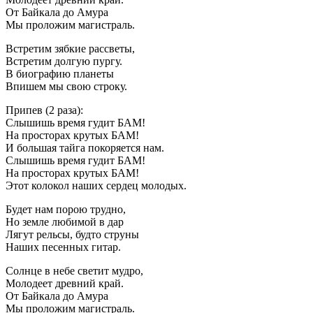
От Байкала до Амура
Мы проложим магистраль.
Встретим зябкие рассветы,
Встретим долгую пургу.
В биографию планеты
Впишем мы свою строку.
Припев (2 раза):
Слышишь время гудит БАМ!
На просторах крутых БАМ!
И большая тайга покоряется нам.
Слышишь время гудит БАМ!
На просторах крутых БАМ!
Этот колокол наших сердец молодых.
Будет нам порою трудно,
Но земле любимой в дар
Лягут рельсы, будто струны
Наших песенных гитар.
Солнце в небе светит мудро,
Молодеет древний край.
От Байкала до Амура
Мы проложим магистраль.