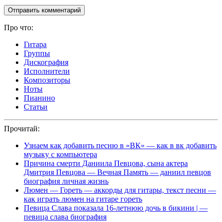
Про что:
Гитара
Группы
Дискография
Исполнители
Композиторы
Ноты
Пианино
Статьи
Прочитай:
Узнаем как добавить песню в «ВК» — как в вк добавить
музыку с компьютера
Причина смерти Даниила Певцова, сына актера
Дмитрия Певцова — Вечная Память — даниил певцов
биография личная жизнь
Люмен — Гореть — аккорды для гитары, текст песни —
как играть люмен на гитаре гореть
Певица Слава показала 16-летнюю дочь в бикини | —
певица слава биография