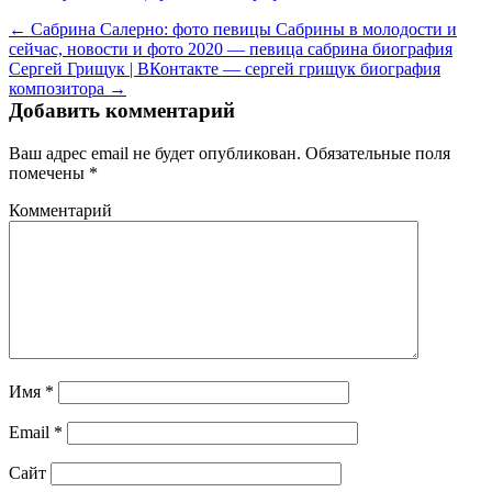
← Сабрина Салерно: фото певицы Сабрины в молодости и
сейчас, новости и фото 2020 — певица сабрина биография
Сергей Грищук | ВКонтакте — сергей грищук биография
композитора →
Добавить комментарий
Ваш адрес email не будет опубликован.
Обязательные поля
помечены
*
Комментарий
Имя
*
Email
*
Сайт