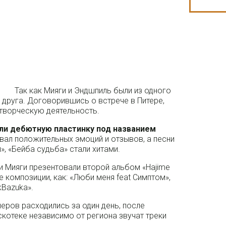
Так как Мияги и Эндшпиль были из одного
у друга. Договорившись о встрече в Питере,
творческую деятельность.
или дебютную пластинку под названием
ал положительных эмоций и отзывов, а песни
», «Бейба судьба» стали хитами.
и Мияги презентовали второй альбом «Hajime
е композиции, как: «Люби меня feat Симптом»,
kBazuka».
перов расходились за один день, после
скотеке независимо от региона звучат треки