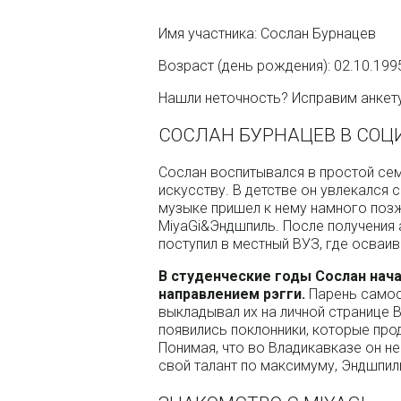
Имя участника: Сослан Бурнацев
Возраст (день рождения): 02.10.199
Нашли неточность? Исправим анкет
СОСЛАН БУРНАЦЕВ В СОЦ
Сослан воспитывался в простой сем
искусству. В детстве он увлекался 
музыке пришел к нему намного позж
MiyaGi&Эндшпиль. После получения 
поступил в местный ВУЗ, где осваи
В студенческие годы Сослан нача
направлением рэгги.
Парень самост
выкладывал их на личной странице 
появились поклонники, которые про
Понимая, что во Владикавказе он н
свой талант по максимуму, Эндшпил