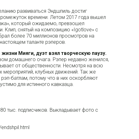
еланию развиваться Эндшпиль достиг
 промежуток времени. Летом 2017 года вышел
ака», который ожидаемо, превзошел
 Клип, снятый на композицию «Igotlove» с
абрал более 70 миллионов просмотров на
 настоящем таланте рэперов.
жизни Мияги, дуэт взял творческую паузу.
вом домашнего очага. Рэпер недавно женился,
рывает от общественности. Несмотря на всю
х мероприятий, клубных движений. Так же
 рэп-батлам, потому что в них оскорбляют
пустимо для истинного кавказца.
480 тыс. подписчиков. Выкладывает фото с
/endshpil.html