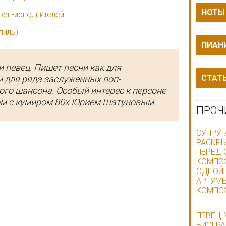
НОТЫ
реп-исполнителей
пиль)
ПИАН
и певец. Пишет песни как для
СТАТ
и для ряда заслуженных поп-
ого шансона. Особый интерес к персоне
ом с кумиром 80х Юрием Шатуновым.
ПРОЧ
СУПРУГ
РАСКРЫ
ПЕРЕД 
КОМПОЗ
ОДНОЙ |
АРГУМЕ
КОМПО
ПЕВЕЦ 
БИОГРА