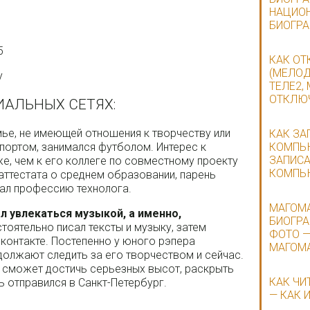
НАЦИОН
БИОГР
5
КАК ОТ
(МЕЛОД
у
ТЕЛЕ2,
ОТКЛЮЧ
ИАЛЬНЫХ СЕТЯХ:
ье, не имеющей отношения к творчеству или
КАК ЗА
КОМПЬЮ
спортом, занимался футболом. Интерес к
ЗАПИСА
е, чем к его коллеге по совместному проекту
КОМПЬ
аттестата о среднем образовании, парень
вал профессию технолога.
МАГОМА
л увлекаться музыкой, а именно,
БИОГРА
оятельно писал тексты и музыку, затем
ФОТО —
Вконтакте. Постепенно у юного рэпера
МАГОМА
должают следить за его творчеством и сейчас.
е сможет достичь серьезных высот, раскрыть
КАК ЧИ
ь отправился в Санкт-Петербург.
— КАК 