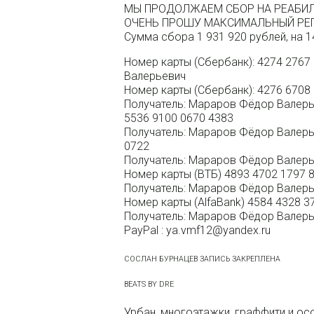
МЫ ПРОДОЛЖАЕМ СБОР НА РЕАБИЛ
ОЧЕНЬ ПРОШУ МАКСИМАЛЬНЫЙ РЕ
Сумма сбора 1 931 920 рублей, на 1
Номер карты (Сбербанк): 4274 2767
Валерьевич
Номер карты (Сбербанк): 4276 6708
Получатель: Мараров Фёдор Валерьев
5536 9100 0670 4383
Получатель: Мараров Фёдор Валерье
0722
Получатель: Мараров Фёдор Валер
Номер карты (ВТБ) 4893 4702 1797 
Получатель: Мараров Фёдор Валер
Номер карты (AlfaBank) 4584 4328 3
Получатель: Мараров Фёдор Валер
PayPal : ya.vmf12@yandex.ru
СОСЛАН БУРНАЦЕВ ЗАПИСЬ ЗАКРЕПЛЕНА
BEATS BY DRE
Урбан, многоэтажки, граффити и осо