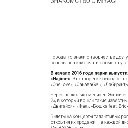
ЗНАКОМСТВО С MIYAGI
города, то знали о творчестве друг
рэперы решили начать совместную 
В начале 2016 года парни выпуст
«Hajime».
Это творение вызвало шкв
«OneLove», «Санавабич», «Лабиринты
Через несколько месяцев Эншпиль 
2», в который вошли такие известны
«Двигайся», «Фая», «Бошка feat. Bric
Билеты на концерты талантливых рэ
открытия их продажи. На каждой ди
MiyaGi&Эндшпиль.