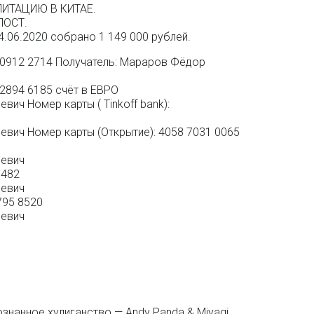
ИТАЦИЮ В КИТАЕ.
ПОСТ.
4.06.2020 собрано 1 149 000 рублей.
 0912 2714 Получатель: Мараров Фёдор
 2894 6185 счёт в ЕВРО
ич Номер карты ( Tinkoff bank):
вич Номер карты (Открытие): 4058 7031 0065
ьевич
8482
ьевич
795 8520
ьевич
знанное хулиганство — Andy Panda & Miyagi