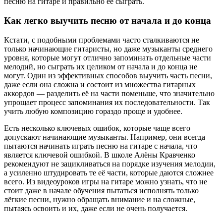
песню на гитаре и правильно её сыграть.
Как легко выучить песню от начала и до конца
Кстати, с подобными проблемами часто сталкиваются не
только начинающие гитаристы, но даже музыканты среднего
уровня, которые могут отлично запоминать отдельные части
мелодий, но сыграть их целиком от начала и до конца не
могут. Один из эффективных способов выучить часть песни,
даже если она сложна и состоит из множества гитарных
аккордов — разделить её на части поменьше, что значительно
упрощает процесс запоминания их последовательности. Так
учить любую композицию гораздо проще и удобнее.
Есть несколько ключевых ошибок, которые чаще всего
допускают начинающие музыканты. Например, они всегда
пытаются начинать играть песню на гитаре с начала, что
является ключевой ошибкой. В школе Алёны Кравченко
рекомендуют не зацикливаться на порядке изучения мелодии,
а усиленно штудировать те её части, которые даются сложнее
всего. Из видеоуроков игры на гитаре можно узнать, что не
стоит даже в начале обучения пытаться исполнять только
лёгкие песни, нужно обращать внимание и на сложные,
пытаясь освоить и их, даже если не очень получается.