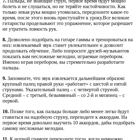
7.
Пальцы, не знающие струн, первое время будут мощно
болеть и не слушаться, но не теряйте настойчивости. Как
только левая рука мощно утомилась, передохните какое-то
время, после этого вновь приступайте к уроку.Все великие
гитаристы проделывают это упражнение, которое разрешает
не утратить ловкость рук.
8.
Дозволено подобрать на гитаре гаммы и тренироваться на
них: извлекаемый звук станет увлекательнее и дозволит
продолжать обучение. Либо попросите друзей-музыкантов
показать вам несложные мелодии, играемые перебором.
Именно играя перебором, вы стремительно разработаете
пальцы.
9.
Запомните, что звук извлекается дальнейшим образом:
крупный палец правой руки «работает» с шестой и пятой
струнами. Указательный палец – с четвертой струной.
Средний – с третьей, безымянный – со 2-й и мизинец – с
первой.
10.
Позже того, как пальцы больше либо менее легко будут
ставиться на надобную струну, переходите к аккордам. На
первое время довольно выучить 10 аккордов, дабы подобрать
самому несложные мелодии.
11.
К нотной грамоте переходите тогда, когда немножко