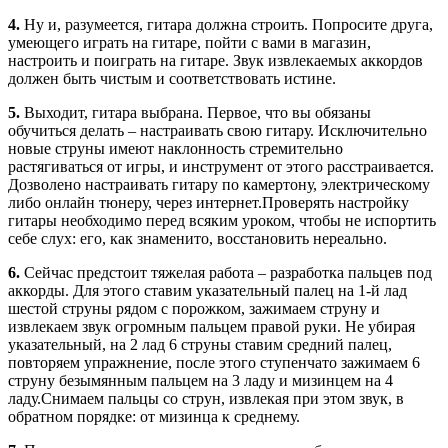
4.
Ну и, разумеется, гитара должна строить. Попросите друга,
умеющего играть на гитаре, пойти с вами в магазин,
настроить и поиграть на гитаре. Звук извлекаемых аккордов
должен быть чистым и соответствовать истине.
5.
Выходит, гитара выбрана. Первое, что вы обязаны
обучиться делать – настраивать свою гитару. Исключительно
новые струны имеют наклонность стремительно
растягиваться от игры, и инструмент от этого расстраивается.
Дозволено настраивать гитару по камертону, электрическому
либо онлайн тюнеру, через интернет.Проверять настройку
гитары необходимо перед всяким уроком, чтобы не испортить
себе слух: его, как знаменито, восстановить нереально.
6.
Сейчас предстоит тяжелая работа – разработка пальцев под
аккорды. Для этого ставим указательный палец на 1-й лад
шестой струны рядом с порожком, зажимаем струну и
извлекаем звук огромным пальцем правой руки. Не убирая
указательный, на 2 лад 6 струны ставим средний палец,
повторяем упражнение, после этого ступенчато зажимаем 6
струну безымянным пальцем на 3 ладу и мизинцем на 4
ладу.Снимаем пальцы со струн, извлекая при этом звук, в
обратном порядке: от мизинца к среднему.