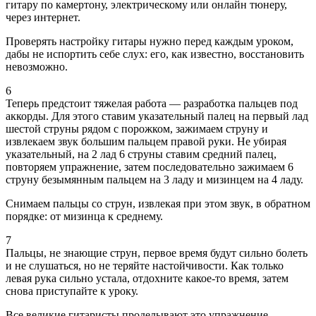
гитару по камертону, электрическому или онлайн тюнеру,
через интернет.
Проверять настройку гитары нужно перед каждым уроком,
дабы не испортить себе слух: его, как известно, восстановить
невозможно.
6
Теперь предстоит тяжелая работа — разработка пальцев под
аккорды. Для этого ставим указательный палец на первый лад
шестой струны рядом с порожком, зажимаем струну и
извлекаем звук большим пальцем правой руки. Не убирая
указательный, на 2 лад 6 струны ставим средний палец,
повторяем упражнение, затем последовательно зажимаем 6
струну безымянным пальцем на 3 ладу и мизинцем на 4 ладу.
Снимаем пальцы со струн, извлекая при этом звук, в обратном
порядке: от мизинца к среднему.
7
Пальцы, не знающие струн, первое время будут сильно болеть
и не слушаться, но не теряйте настойчивости. Как только
левая рука сильно устала, отдохните какое-то время, затем
снова приступайте к уроку.
Все великие гитаристы проделывают это упражнение,