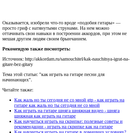
Оказывается, изобрели что-то вроде «подобия гитары» —
просто гриф с натянутыми струнами. На нем можно
оттачивать свои навыки в построении аккордов, при этом не
мешая другим людям своим брынчанием.
Рекомендую также посмотреть:
Источник: http://akkordam.ru/samouchitel/kak-nauchitsya-igrat-na-
gitare-bez-gitary
Тема этой статьи: "как играть на гитаре песни для
начинающих".
Читайте также:
Как жаль но ты сегодня не со мной gtp - как играть на
гитаре как жаль но ты сегодня не со мной
Как играть на гитаре шняга шняжная видео - шняга
шняжная как играть на гитаре
Как научиться играть на скрипке: полезные советы и
рекомендации - играть на скрипке как на гитаре
Как научиться играть на гитаре в домашних условиях?