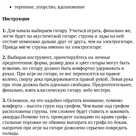
терпение, упорство, вдохновение
Инструкция
1.
Для начала выбираем гитару. Учиться играть, финально же,
легче будет на акустической гитаре: струны и лады на ней
отстоят немножко дальше друг от друга, чем на электрогитаре.
Правда мягче струны именно на электрогитаре.
2.
Выбирая инструмент, ориентируйтесь на личные
предпочтения: форма, размер деки и цвет гитары могут быть
всякими, но гитару должно быть комфортно удерживать в
руках. При игре на гитаре, ее вес переносится на правое
колено, сверху дека придерживается правой рукой. Левая рука
при этом должна быть идеально свободна. Предпочтительнее,
финально, взять классическую гитару либо вестерн.
3.
Основное, на что надобно обратить внимание, помимо
комфорта – высота струн над грифом. Чем выше над грифом
расположены струны, тем сложнее будет ставить и зажимать
аккорды.Помимо того, проведите пальцами по краям грифа –
стальные порожки не обязаны выпирать из грифа по бокам,
напротив при игре на гитаре дозволено серьезно повредить
пальцы.