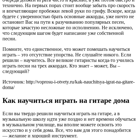
технично. На первых порах стоит вообще забыть про скорость
и впечатляющие пробежки левой руки по грифу. Вскоре, когда
будете с уверенностью брать основные аккорды, уже ничто не
остановит Вас на пути к разучиванию популярных песен,
которые зачастую несложные по исполнению. Не исключено,
что следующим шагом будет написание уже собственной
песни.
Помните, что единственное, что может помешать научиться
играть – это отсутствие упорства. Не слушайте никого. Если
решили – научитесь. Все великие гитаристы когда-то учились
играть песни на трех аккордах. Кто знает – может, Вы –
следующий?
Источник: http://voprosu-i-otvety.ru/kak-nauchitsya-igrat-na-gitare-
doma/
Как научиться играть на гитаре дома
Если вы твердо решили научиться играть на гитаре, а в
музыкальную школу идти уже поздно и нет времени обучаться
в музыкальном училище, вы вполне можете освоить это
искусство и у себя дома. Все, что вам для этого понадобится
— желание и хороший инструмент.