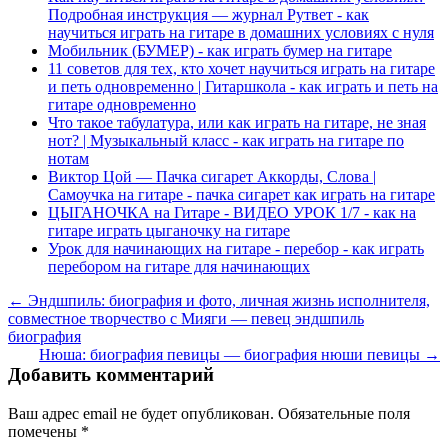
Подробная инструкция — журнал Рутвет - как
научиться играть на гитаре в домашних условиях с нуля
Мобильник (БУМЕР) - как играть бумер на гитаре
11 советов для тех, кто хочет научиться играть на гитаре
и петь одновременно | Гитаршкола - как играть и петь на
гитаре одновременно
Что такое табулатура, или как играть на гитаре, не зная
нот? | Музыкальный класс - как играть на гитаре по
нотам
Виктор Цой — Пачка сигарет Аккорды, Слова |
Самоучка на гитаре - пачка сигарет как играть на гитаре
ЦЫГАНОЧКА на Гитаре - ВИДЕО УРОК 1/7 - как на
гитаре играть цыганочку на гитаре
Урок для начинающих на гитаре - перебор - как играть
перебором на гитаре для начинающих
← Эндшпиль: биография и фото, личная жизнь исполнителя,
совместное творчество с Мияги — певец эндшпиль
биография
Нюша: биография певицы — биография нюши певицы →
Добавить комментарий
Ваш адрес email не будет опубликован.
Обязательные поля
помечены
*