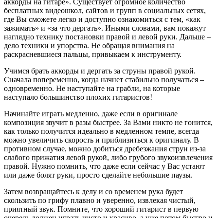
аккорды на гитаре». Существует огромное количество
бесплатных видеошкол, сайтов и групп в социальных сетях,
где Вы сможете легко и доступно ознакомиться с тем, «как
зажимать» и «за что дергать». Иными словами, вам покажут
наглядно технику постановки правой и левой руки. Дальше –
дело техники и упорства. Не обращая внимания на
раскрасневшиеся пальцы, привыкаем к инструменту.
Учимся брать аккорды и дергать за струны правой рукой.
Сначала попеременно, когда начнет стабильно получаться –
одновременно. Не наступайте на грабли, на которые
наступало большинство плохих гитаристов!
Начинайте играть медленно, даже если в оригинале
композиция звучит в разы быстрее. За Вами никто не гонится,
как только получится идеально в медленном темпе, всегда
можно увеличить скорость и приблизиться к оригиналу. В
противном случае, можно добиться дребезжания струн из-за
слабого прижатия левой рукой, либо грубого звукоизвлечения
правой. Нужно помнить, что даже если сейчас у Вас устают
или даже болят руки, просто сделайте небольшие паузы.
Затем возвращайтесь к делу и со временем рука будет
скользить по грифу плавно и уверенно, извлекая чистый,
приятный звук. Помните, что хороший гитарист в первую
очередь должен играть чисто и красиво, а уже потом быстро и