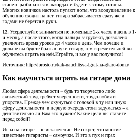
станете разбираться в аккордах и будете к этому готовы.
Многих новичков настоль пугают ноты, что воодушевление к
обучению сходит на нет, гитара забрасывается сразу же и
годами не берется в руки.
12.
Усердствуйте заниматься не поменьше 2-х часов в день в 1-
й месяц, а после этого, когда пальцы загрубеют, дозволено
увеличить время уроков до 4 часов в день. Чем почаще и
дольше вы будете брать в руки гитару, тем стремительней вы
обучитесь играть на ней.Играйте, и все у вас получится!
Источник: http://jprosto.ru/kak-nauchitsya-igrat-na-gitare-doma/
Как научиться играть на гитаре дома
Любая сфера деятельности – будь то творчество либо
физический труд требует уверенности, трудолюбия и
упорства. Прежде чем окунуться с головой в ту или иную
сферу деятельности, в первую очередь стоит задуматься – а
действительно ли Вам это нужно? Какие цели вы ставите
перед собой?
Игра на гитаре – не исключение. Не секрет, что многие
известные гитаристы – самоучки. И это в пух и прах