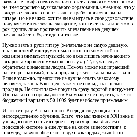
развеивает миф о невозможности стать толковым музыкантом,
не имея хорошего музыкального образования. Очевидно, что у
каждого человека свои взгляды и требования от игры на
гитаре. Но не важно, хотите ли вы играть в свое удовольствие,
получая эстетическое наслаждение, хотите стать гитаристом в
рок-группе, либо производить впечатление на девушек –
начальный этап будет один и тот же.
Нужно взять в руки гитару (желательно не самую дешевую,
так как плохой инструмент мало того что может отбить
желание заниматься музыкой, но даже лишить начинающего
гитариста хорошего музыкально слуха). Тут уж следует
обратиться к знающим людям. Помочь может как играющий
на гитаре знакомый, так и продавец в музыкальном магазине.
Если возможно, предпочтение лучше отдать знакомому
человеку, так как Ваша цель может не совпадать с целью
продавца. Не стоит также покупать сразу дорогой инструмент.
Изначально его преимуществ Вы можете не ощутить, так что
бюджетный вариант в 50-100$ будет наиболее приемлемым.
И вот гитара у Вас за спиной. Впереди следующий этап –
непосредственно обучение. Благо, что мы живем в ХХI веке и
у каждого дома есть интернет. Первым делом вбиваем в
поисковой системе, а еще лучше на сайте видеохостинга, к
примеру, на «youtube» слова в духе «аккорды», «как брать