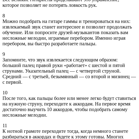
которое позволяет не потерять ловкость рук.
8
Можно подобрать на гитаре гаммы и тренироваться на них:
извлекаемый звук станет интереснее и позволит продолжать
обучение. Или попросите друзей-музыкантов показать вам
несложные мелодии, играемые перебором. Именно играя
перебором, вы быстро разработаете пальцы.
9
Запомните, что звук извлекается следующим образом:
большой палец правой руки «работает» с шестой и пятой
струнами. Указательный палец — с четвертой струной.
Средний — с третьей, безымянный — со второй и мизинец —
с первой.
10
После того, как пальцы более или менее легко будут ставиться
на нужную струну, переходите к аккордам. На первое время
достаточно выучить 10 аккордов, чтобы подобрать самому
несложные мелодии.
11
К нотной грамоте переходите тогда, когда немного станете
разбираться в аккордах и будете к этому готовы. Многих