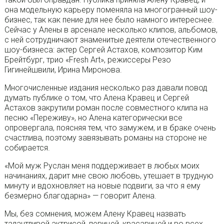
она модельную карьеру поменяла на многогранный шоу-
бизнес, так как пение для нее было намного интереснее.
Сейчас у Алены в арсенале несколько клипов, альбомов,
с ней сотрудничают знаменитые деятели отечественного
шоу-бизнеса: актер Сергей Астахов, композитор Ким
Брейтбург, трио «Fresh Art», режиссеры Резо
Гигинейшвили, Ирина Миронова.
Многочисленные издания несколько раз давали повод
думать публике о том, что Алена Кравец и Сергей
Астахов закрутили роман после совместного клипа на
песню «Переживу», но Алена категорически все
опровергала, поясняя тем, что замужем, и в браке очень
счастлива, поэтому завязывать романы на стороне не
собирается.
«Мой муж Руслан меня поддерживает в любых моих
начинаниях, дарит мне свою любовь, утешает в трудную
минуту и вдохновляет на новые подвиги, за что я ему
безмерно благодарна» — говорит Алена.
Мы, без сомнения, можем Алену Кравец назвать
талантливой актрисой, певицей, красавицей и во всех