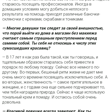
стараюсь посещать профессионалов. Иногда в
домашних условиях могу добиться неплохого
результата: на помощь приходят различные баночки-
скляночки с кремами, скрабами и тониками.
— Многие девушки так следят за своей внешностью,
что порой выйти из дома в магазин без макияжа
считают самым страшным преступлением перед
самими собой. Ты себя не относишь к числу этих
сумасшедших красавиц?
— В 17 лет я как раз была такой, как ты говоришь, и
тщательным образом старалась себя привести в
порядок по любому поводу. Сейчас все немного по-
другому. Во-первых, бешеный ритм жизни не дает мне
очень много времени посвящать исключительно себе. А
во-вторых, женственность — самое притягательное в
женщине, и с годами она еще сильнее подчеркивает то,
чем тебя наградила природа. Сейчас я чаще использую
тональный крем и помаду. И остаюсь собой очень
довольна.
— Красивой девушке всегда завидуют. Как ты