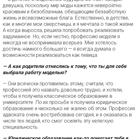
девушка, поскольку мир моды кажется невероятно
красивым и безоблачным, обещающим беззаботную
жизнь и всевозможные блага. Естественно, в детстве,
как и многие мои сверстницы, и я мечтала о такой жизни.
А когда выросла, решила попробовать реализовать
задуманное. Но, если честно, профессию модели я
никогда не воспринимала всерьез. Мне хотелось
достичь намного большего — я всегда думала о
возможности реализоваться как певица.
— А как родители отнеслись к тому, что ты для себя
выбрала работу моделью?
— Они всячески противились этому, считали, что
профессией это назвать довольно трудно, и хотели,
чтобы я получила классическое образование в
университете. По их просьбе я получила юридическое
образование и нисколько не жалею об этом. Профессия
адвоката очень востребована сегодня, и я оказалась в
числе тех людей, кто смог осилить эту нелегкую
специальность.
— Юридическое образование как-то помогает тебе в