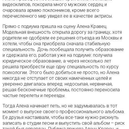
видеоклипов, покорила много мужских сердец и
очаровала армию поклонников, кроме всего
перечисленного мир увидел ее в качестве актрисы.
Прямо с подиума пришла на сцену Алена Кравец.
Модельная внешность открыла дорогу за границу, хотя
родители не одобряли ее решения отъезда из Москвы и
хотели, чтобы она приобрела сначала стабильную
специальность. Дочь пообещала получить образование
и сдержала его, работая уже на подиуме: получила
юридическое образование, а через несколько лет
решила приобрести еще одну специальность по курсу
психологии. Этого было добиться не просто, но Алена
никогда не отступает от своих намеченных целей и
уверенно двигалась вперед: недосыпая, нервничая,
решая бесконечные проблемы, постоянно переносила
частые перелеты и переезды.
Тогда Алена начинает петь, но не задумывалась в тот
момент о выпуске своего профессионального альбома.
Ее друзья настаивали, чтобы все-таки нужно рискнуть
записать в студии песни и выпустить свой альбом – риск
такой был оправдан. Публика приняла Алену Кравец, и