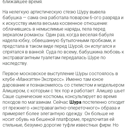
ближайшее время.
На нелегкую артистическую стезю Шуру вывела
бабушка — сама она работала поваром 6-ого разряда и
к искусству имела весьма косвенное отношение:
облачившись в немыслимые наряды, пела перед
зеркалом романсы. Один раз, когда веселая бабуля
надела юбку, обвешанную бутылочными пробками, и
предстала в таком виде перед Шурой, он испугался и
спрятался в ванной. Суда по всему, бабушкина любовь к
экстравагантным туалетам передалась Шуре по
наследству.
Первое московское выступление Шуры состоялось в
клубе «Манхэттен-Экспресс». Именно там юное
дарование и познакомилось со стилистом и модельером
Алишером, с которым с тех пор и работает. Алишер шьет
Саше сценические костюмы, консультирует во время
походов по магазинам. Сейчас
Шура
постепенно отходит
от прежнего «экстравагантно-опереточного» образа и
примеряет более элегантную одежду. Он больше не
носит обувь на бешеной платформе, предпочитая ей
стильные, безумно дорогие туфли известных фирм. Но