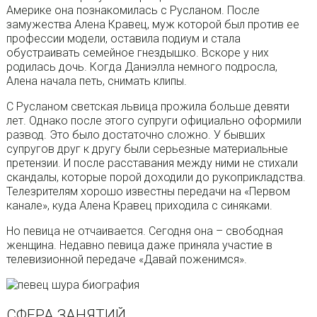
Америке она познакомилась с Русланом. После
замужества Алена Кравец, муж которой был против ее
профессии модели, оставила подиум и стала
обустраивать семейное гнездышко. Вскоре у них
родилась дочь. Когда Даниэлла немного подросла,
Алена начала петь, снимать клипы.
С Русланом светская львица прожила больше девяти
лет. Однако после этого супруги официально оформили
развод. Это было достаточно сложно. У бывших
супругов друг к другу были серьезные материальные
претензии. И после расставания между ними не стихали
скандалы, которые порой доходили до рукоприкладства.
Телезрителям хорошо известны передачи на «Первом
канале», куда Алена Кравец приходила с синяками.
Но певица не отчаивается. Сегодня она – свободная
женщина. Недавно певица даже приняла участие в
телевизионной передаче «Давай поженимся».
СФЕРА ЗАНЯТИЙ