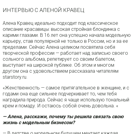
ИНТЕРВЬЮ С АЛЕНОЙ КРАВЕЦ
Алена Кравец идеально подходит под классическое
описание красавицы: высокая стройная блондинка с
карими глазами. В 16 лет она успешно начала модельную
карьеру, став популярной не только в России, но и за ее
пределами. Сейчас Алена целиком посвятила себя
творческой профессии — работает над записью своего
сольного альбома, репетирует со своим балетом,
выступает на широкой публике. Об этом и многом
другом она с удовольствием рассказала читателям
starstory.ru.
«Женственность — самое притягательное в женщине, и с
годами она еще сильнее подчеркивает то, чем тебя
наградила природа. Сейчас я чаще использую тональный
крем и помаду. И остаюсь собой очень довольна. «
— Алена, расскажи, почему ты решила связать свою
жизнь с модельным бизнесом?
— В детстве о модельном будущем мечтает каждая