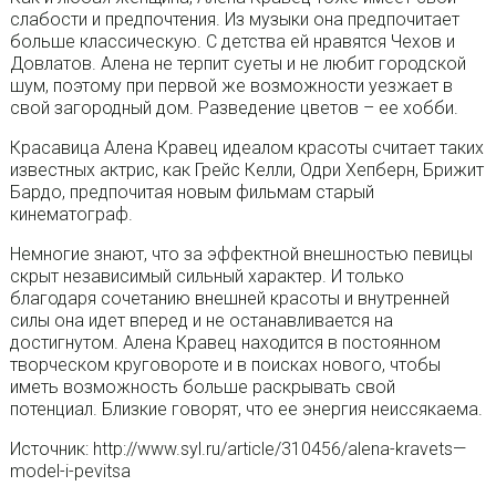
слабости и предпочтения. Из музыки она предпочитает
больше классическую. С детства ей нравятся Чехов и
Довлатов. Алена не терпит суеты и не любит городской
шум, поэтому при первой же возможности уезжает в
свой загородный дом. Разведение цветов – ее хобби.
Красавица Алена Кравец идеалом красоты считает таких
известных актрис, как Грейс Келли, Одри Хепберн, Брижит
Бардо, предпочитая новым фильмам старый
кинематограф.
Немногие знают, что за эффектной внешностью певицы
скрыт независимый сильный характер. И только
благодаря сочетанию внешней красоты и внутренней
силы она идет вперед и не останавливается на
достигнутом. Алена Кравец находится в постоянном
творческом круговороте и в поисках нового, чтобы
иметь возможность больше раскрывать свой
потенциал. Близкие говорят, что ее энергия неиссякаема.
Источник: http://www.syl.ru/article/310456/alena-kravets—
model-i-pevitsa