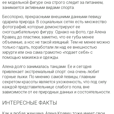
ее модельной фигуре она строго следит за питанием,
занимается активными видами спорта.
Бесспорно, прекрасными внешними данными певицу
одарила природа. В социальных сетях есть множество
фотографий, которые демонстрируют ее
сногсшибательную фигуру. Однако на фото, где Алена
Кравец до пластики, заметно, что ее губы менее
объемные, а нос не такой изящный. Тем не менее можно
только гадать, поработали ли над ее внешностью
хирурги или она сама грамотно «подает себя» с
помощью макияжа и одежды.
Алена долго занималась танцами. Ее и сегодня
привлекает экстремальный спорт: она очень любит
горные лыжи. По мнению самой певицы, главным
секретом красоты является ухоженность, что под силу
каждой представительнице слабого пола, вне
зависимости от ее природных данных и состоятельности.
ИНТЕРЕСНЫЕ ФАКТЫ
Как и любая женщина, Алена Кравец тоже имеет свои