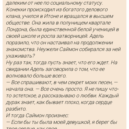
далеким от нее по социальному статусу.
Конекки происходил из богатого делового
клана, учился в Итоне и вращался в высшем
обществе. Она жила в полунищем квартале
Лондона, была единственной белой ученицей в
своей школе и росла затворницей. Адель
поразило, что он настаивал на продолжении
знакомства. Неужели Саймон собирался за ней
ухаживать?
Ну раз так, тогда пусть знает, что его ждет. На
свидании Адель заговорила о том, что ее
волновало больше всего.
— Все спрашивают, в чем секрет моих песен, —
начала она. — Все очень просто. Я не пишу что-
то эстетское, а рассказываю о любви. Каждый
дурак знает, как бывает плохо, когда сердце
разбито.
И тогда Саймон произнес:
— Если бы ты была моей девушкой, я берег бы
твое сердце, как свое.