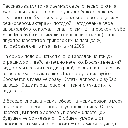
Рассказывали, что на съемках своего первого клипа
«Холодная луна» он довел группу до белого каления.
Недоволен он был всем: сценарием, его воплощением,
режиссером, актерами, погодой. Негодование свое
выражал бурно: кричал, топал ногами. В Питерском клубе
«Candyman» (клип снимали в северной столице) нашел
двух трансвеститов, приволок их на площадку,
потребовал снять и заплатить им 200$.
На самом деле общаться с юной звездой не так уж
страшно, хотя действительно нелегко. В жизни внешний
вид, хотя и весьма неординарный, не внушает опасения
за здоровье окружающих. Даже отсутствие зубов
бросается в глаза не сразу. Кстати, вопросы о зубах
выводят Сашу из равновесия — так что лучше их не
задавать.
В беседе юноша в меру любезен, в меру дерзок, в меру
привирает. О себе говорит с удовольствием. Своим
настоящим вполне доволен, в своем блестящем
будущем не сомневается. В общем, умереть от
скромности ему явно не грозит — во всяком случае, в