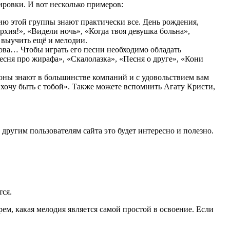
ировки. И вот несколько примеров:
дию этой группы знают практически все. День рождения,
рхия!», «Видели ночь», «Когда твоя девушка больна»,
 выучить ещё и мелодии.
лова… Чтобы играть его песни необходимо обладать
сня про жирафа», «Скалолазка», «Песня о друге», «Кони
роны знают в большинстве компаний и с удовольствием вам
хочу быть с тобой». Также можете вспомнить Агату Кристи,
 другим пользователям сайта это будет интересно и полезно.
тся.
ерем, какая мелодия является самой простой в освоение. Если