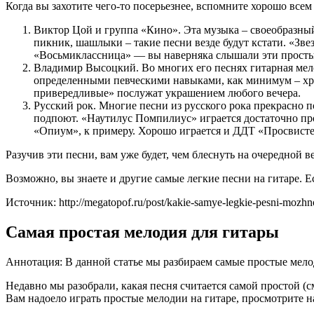
Когда вы захотите чего-то посерьезнее, вспомните хорошо все
Виктор Цой и группа «Кино». Эта музыка – своеобразный 
пикник, шашлыки – такие песни везде будут кстати. «Зве
«Восьмиклассница» — вы наверняка слышали эти простые 
Владимир Высоцкий. Во многих его песнях гитарная мело
определенными певческими навыками, как минимум – хрип
привередливые» послужат украшением любого вечера.
Русский рок. Многие песни из русского рока прекрасно 
подпоют. «Наутилус Помпилиус» играется достаточно про
«Опиум», к примеру. Хорошо играется и ДДТ «Просвистел
Разучив эти песни, вам уже будет, чем блеснуть на очередной 
Возможно, вы знаете и другие самые легкие песни на гитаре. Е
Источник: http://megatopof.ru/post/kakie-samye-legkie-pesni-mozhno
Самая простая мелодия для гитары
Аннотация: В данной статье мы разбираем самые простые мело
Недавно мы разобрали, какая песня считается самой простой (см
Вам надоело играть простые мелодии на гитаре, просмотрите 