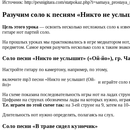
Источник: http://pesnigitara.com/statpokaz.php?i=samaya_prostaya
Разучим соло к песням «Никто не услыш
Цель этого урока
— освоить несколько несложных соло к изве
гитаре нот партий соло.
На прошлых уроках мы практиковались в игре медиатором нот,
предметом. Самое время разучить несколько соло к таким знак
Соло песни «Никто не услышит» («Ой-йо»), гр. Ч
Настройте гитару по камертону, например, по этому,
включите mp3 песни «Никто не услышит (Ой-
и играйте соло 
йо)»
На схеме показана последовательность игры нот на ладах струн
Цифрами на струнах обозначены лады на которых нужно, играя
Т.е. играем по этой схеме так:
на 3-ей струне на 9, затем на 10-
Длительность нот нужно определять, полагаясь на слух.
Соло песни «В траве сидел кузнечик»