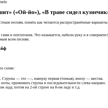
_melo
ит» («Ой-йо»), «В траве сидел кузнечик»
стным песням, понять как читаются распространённые варианты 
 гамм и пентатоник. Что называется, набили руку и в совершен
омым всем песням.
айф
по схеме:
. Струны — это —-, наверху первая (тонкая), внизу — шестая.
 ноты, прижимать струны в последовательности слева направо.
ом ладу, потом на 2-ой струне на 8-ом ладу и т.д.