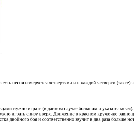
сть песня измеряется четвертями и в каждой четверти (такте) зв
льцами нужно играть (в данном случае большим и указательным). 
о нужно играть снизу вверх. Движение в красном кружочке равн
стка двойного боя и соответственно звучит в два раза больше нот