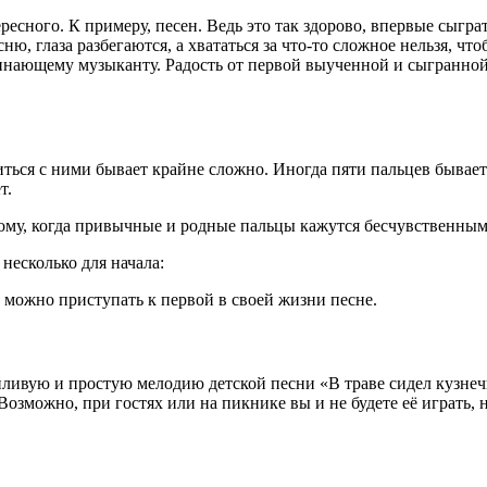
ересного. К примеру, песен. Ведь это так здорово, впервые сыг
, глаза разбегаются, а хвататься за что-то сложное нельзя, что
чинающему музыканту. Радость от первой выученной и сыгранно
иться с ними бывает крайне сложно. Иногда пяти пальцев бывает
т.
гому, когда привычные и родные пальцы кажутся бесчувственным
несколько для начала:
, можно приступать к первой в своей жизни песне.
ливую и простую мелодию детской песни «В траве сидел кузнечи
. Возможно, при гостях или на пикнике вы и не будете её играть