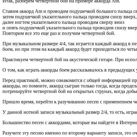
Итак, разберем четвертной бой на примере аккорда Am.
Ставим аккорд Am и проводим подушечкой большого пальца св
затем подушечкой указательного пальца проводим снизу вверх,
далее ногтем указательного пальца проводим сверху вниз
и опять подушечкой указательного пальца проводим снизу ввер
Повторим все это еще раз и получим четвертной бой.
При музыкальном размере 4/4, так играется каждый аккорд в п
боем, но при этом на каждый аккорд будет приходиться по четы
Практикуем четвертной бой на акустической гитаре. При испо
О том, как играть аккорды боем рассказывалось в предыдущих 
Перед практикой, можно ознакомится с общей информацией про
аккорды, но помните, аккорд сыгран только тогда, когда проде
потренируйте четвертной бой на открытых струнах, когда добье
Пришло время, перейти к разучиванию песен с применением че
У данной нотной записи музыкальный размер 2/4, то есть, иг
Большинство песен с аккордами, которые вы найдете в Интернет
Разучите эту песню именно по второму варианту записи, это о