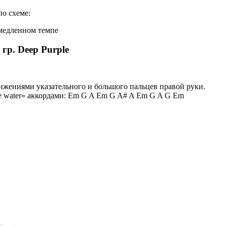
по схеме:
амедленном темпе
гр. Deep Purple
ижениями указательного и большого пальцев правой руки.
e water» аккордами: Em G A Em G A# A Em G A G Em