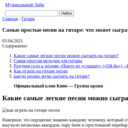
Музыкальный Лайк
Найти
Главная
›
Гитара
Самые простые песни на гитаре: что может сыгра
03.04.2021
Содержание:
Какие самые легкие песни можно сыграть на гитаре?
Самая простая мелодия для гитары
Разучим соло к песням «Никто не услышит» («Ой-йо»), «В
Как играть на гитаре песни
какую песню легко сыграть на гитаре?
Официальный клип Кино — Группа крови
Какие самые легкие песни можно сыгра
Наверное, это ощущение знакомо каждому человеку, который у
выучили несколько аккордов, пару боев и простенький перебор