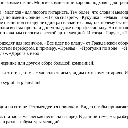
м знакомые песни. Многие композиции хорошо подходят для трен
«маст хэв» для любого гитариста. Тем более, что слова и мело
зда по имени Солнце», «Пачка сигарет», «Кукушка», «Мама – ана
песни под гитару не один раз и знаете слова, так почему бы не
дия весьма проста и доступна даже непрофессионалу. Но вот с
ловатым голосом с четкой артикуляцией. И тогда «Парус», «Пе
подходят для новичков. «Все идет по плану» от Гражданской обо
стым перебором, к примеру, «Крылья», «Прогулки по воде», «Я 
а», «Дорога в небо».
вечеринке или другом сборе большой компанией.
сли это так, то мы с удовольствием увидим их в комментариях. И
-sygrat-na-gitare.html
дии на гитаре. Рекомендуется новичкам. Видео и табы прилагаю
. статью самая легкая песня на гитаре). В данной теме, мы разб
наш раздел табулатуры мелодий