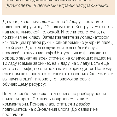
флажолеты. В песне мы играем натуральными.
Давайте, исполним флажолет на 12 ладу. Поставьте
палец левой руки над 12 ладом третьей струны — то есть
над металлической полоской. И коснитесь струны, не
прижимая ее к ладу! Затем извлеките звук медиатором
или пальцем правой руки, и одновременно уберите палец
левой руки! Должен получиться волшебный звук,
похожий на звучание арфы! Натуральные флажолеты
хорошо звучат на всех струнах, на следующих ладах: на
12 ладу (самые звонкие), на 7 ладу, на 5 ладу! Есть еще
места на грифе, но они пока нам не пригодятся. Поэтому
если вам не знакома эта техника, то осваивайте! Если же
вы начинающий гитарист, то присмотритесь к
обучающему ресурсу:
По мне так больше сказать нечего по разбору песни
пачка сигарет . Остались вопросы — пишите
комментарии. Понравилась статься и
разбор
—
подпишитесь на обновления блога! До связи и не
пропадайте!