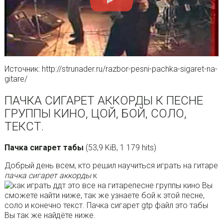
Источник: http://strunader.ru/razbor-pesni-pachka-sigaret-na-
gitare/
ПАЧКА СИГАРЕТ АККОРДЫ К ПЕСНЕ
ГРУППЫ КИНО, ЦОЙ, БОЙ, СОЛО,
ТЕКСТ.
Пачка сигарет табы
(53,9 KiB, 1 179 hits)
Добрый день всем, кто решил научиться играть на гитаре
пачка сигарет аккорды
к
песне группы кино Вы
сможете найти ниже, так же узнаете бой к этой песне,
соло и конечно текст. Пачка сигарет gtp файл это табы
Вы так же найдёте ниже.