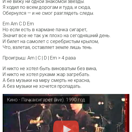
И не вижу ни одной знакомой звезды.
Я ходил по всем дорогам и туда, и сюда,
Обернулся — и не смог разглядеть следы.
Em Am C D Em
Но если есть в кармане пачка сигарет,
Значит все не так уж плохо на сегодняшний день.
И билет на самолет с серебристым крылом,
Что, взлетая, оставляет земле лишь тень.
Проигрыш: Am | C | D | Em > 4 раза
И никто не хотел быть виноватым без вина,
И никто не хотел руками жар загребать.
А без музыки на миру смерть не красна,
А без музыки не хочется пропадать.
Кино - Пачка сигарет (live). 1990 год