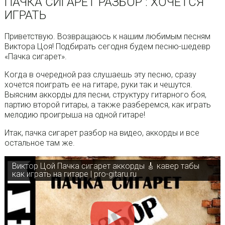
ПАЧКА СИГАРЕТ РАЗБОР : ХОЧЕТСЯ
ИГРАТЬ
Приветствую. Возвращаюсь к нашим любимым песням
Виктора Цоя! Подбирать сегодня будем песню-шедевр
«Пачка сигарет».
Когда в очередной раз слушаешь эту песню, сразу
хочется поиграть ее на гитаре, руки так и чешутся.
Выясним аккорды для песни, структуру гитарного боя,
партию второй гитары, а также разберемся, как играть
мелодию проигрыша на одной гитаре!
Итак, пачка сигарет разбор на видео, аккорды и все
остальное там же.
Виктор Цой Пачка сигарет аккорды 🎸 кавер табы
как играть на гитаре | pro-gitaru.ru