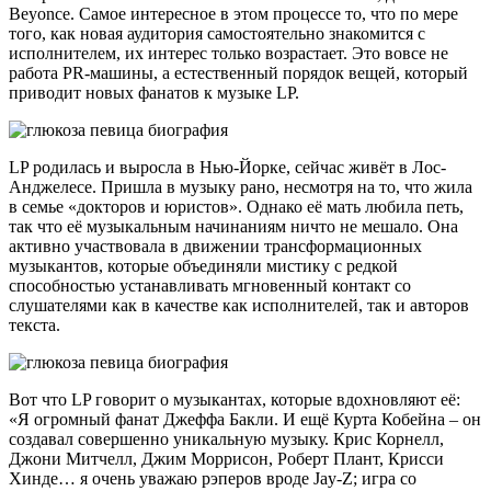
Beyonce. Самое интересное в этом процессе то, что по мере
того, как новая аудитория самостоятельно знакомится с
исполнителем, их интерес только возрастает. Это вовсе не
работа PR-машины, а естественный порядок вещей, который
приводит новых фанатов к музыке LP.
LP родилась и выросла в Нью-Йорке, сейчас живёт в Лос-
Анджелесе. Пришла в музыку рано, несмотря на то, что жила
в семье «докторов и юристов». Однако её мать любила петь,
так что её музыкальным начинаниям ничто не мешало. Она
активно участвовала в движении трансформационных
музыкантов, которые объединяли мистику с редкой
способностью устанавливать мгновенный контакт со
слушателями как в качестве как исполнителей, так и авторов
текста.
Вот что LP говорит о музыкантах, которые вдохновляют её:
«Я огромный фанат Джеффа Бакли. И ещё Курта Кобейна – он
создавал совершенно уникальную музыку. Крис Корнелл,
Джони Митчелл, Джим Моррисон, Роберт Плант, Крисси
Хинде… я очень уважаю рэперов вроде Jay-Z; игра со