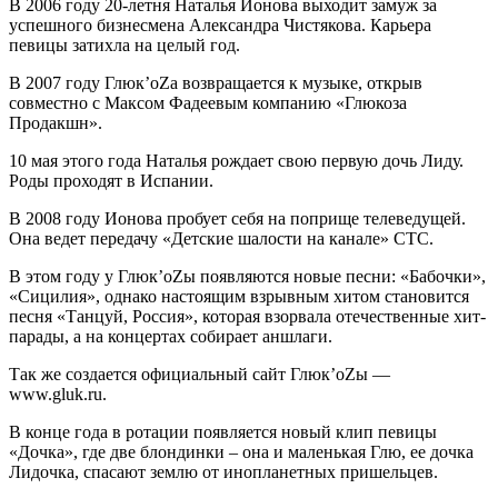
В 2006 году 20-летня Наталья Ионова выходит замуж за
успешного бизнесмена Александра Чистякова. Карьера
певицы затихла на целый год.
В 2007 году Глюк’oZа возвращается к музыке, открыв
совместно с Максом Фадеевым компанию «Глюкоза
Продакшн».
10 мая этого года Наталья рождает свою первую дочь Лиду.
Роды проходят в Испании.
В 2008 году Ионова пробует себя на поприще телеведущей.
Она ведет передачу «Детские шалости на канале» СТС.
В этом году у Глюк’oZы появляются новые песни: «Бабочки»,
«Сицилия», однако настоящим взрывным хитом становится
песня «Танцуй, Россия», которая взорвала отечественные хит-
парады, а на концертах собирает аншлаги.
Так же создается официальный сайт Глюк’oZы —
www.gluk.ru.
В конце года в ротации появляется новый клип певицы
«Дочка», где две блондинки – она и маленькая Глю, ее дочка
Лидочка, спасают землю от инопланетных пришельцев.