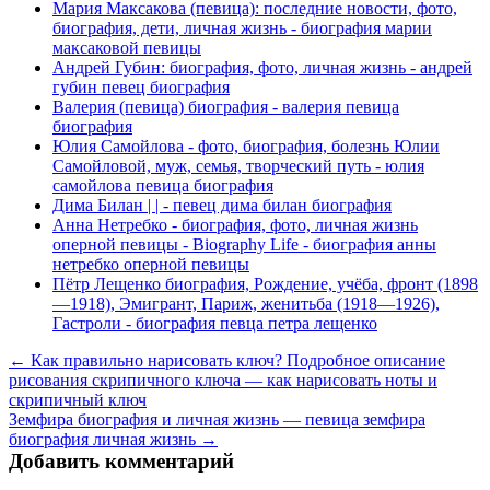
Мария Максакова (певица): последние новости, фото,
биография, дети, личная жизнь - биография марии
максаковой певицы
Андрей Губин: биография, фото, личная жизнь - андрей
губин певец биография
Валерия (певица) биография - валерия певица
биография
Юлия Самойлова - фото, биография, болезнь Юлии
Самойловой, муж, семья, творческий путь - юлия
самойлова певица биография
Дима Билан | | - певец дима билан биография
Анна Нетребко - биография, фото, личная жизнь
оперной певицы - Biography Life - биография анны
нетребко оперной певицы
Пётр Лещенко биография, Рождение, учёба, фронт (1898
—1918), Эмигрант, Париж, женитьба (1918—1926),
Гастроли - биография певца петра лещенко
← Как правильно нарисовать ключ? Подробное описание
рисования скрипичного ключа — как нарисовать ноты и
скрипичный ключ
Земфира биография и личная жизнь — певица земфира
биография личная жизнь →
Добавить комментарий