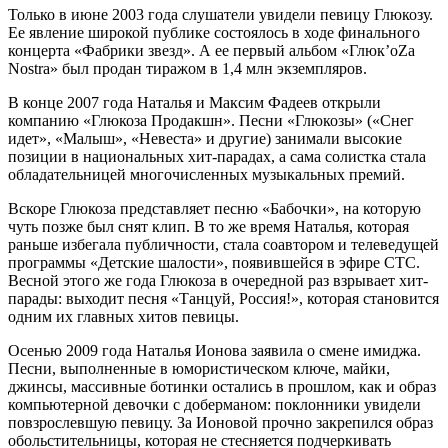
Только в июне 2003 года слушатели увидели певицу Глюкозу.
Ее явление широкой публике состоялось в ходе финального
концерта «Фабрики звезд». А ее первый альбом «Глюк’oZa
Nostra» был продан тиражом в 1,4 млн экземпляров.
В конце 2007 года Наталья и Максим Фадеев открыли
компанию «Глюкоза Продакшн». Песни «Глюкозы» («Снег
идет», «Малыш», «Невеста» и другие) занимали высокие
позиции в национальных хит-парадах, а сама солистка стала
обладательницей многочисленных музыкальных премий.
Вскоре Глюкоза представляет песню «Бабочки», на которую
чуть позже был снят клип. В то же время Наталья, которая
раньше избегала публичности, стала соавтором и телеведущей
программы «Детские шалости», появившейся в эфире СТС.
Весной этого же года Глюкоза в очередной раз взрывает хит-
парады: выходит песня «Танцуй, Россия!», которая становится
одним их главных хитов певицы.
Осенью 2009 года Наталья Ионова заявила о смене имиджа.
Песни, выполненные в юмористическом ключе, майки,
джинсы, массивные ботинки остались в прошлом, как и образ
компьютерной девочки с доберманом: поклонники увидели
повзрослевшую певицу. За Ионовой прочно закрепился образ
обольстительницы, которая не стесняется подчеркивать