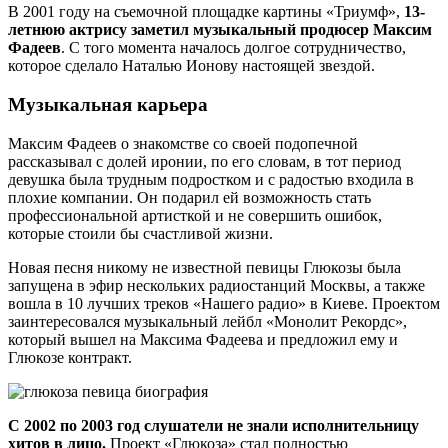
В 2001 году на съемочной площадке картины «Триумф»,
13-
летнюю актрису заметил музыкальный продюсер Максим
Фадеев
. С того момента началось долгое сотрудничество,
которое сделало Наталью Ионову настоящей звездой.
Музыкальная карьера
Максим Фадеев о знакомстве со своей подопечной
рассказывал с долей иронии, по его словам, в тот период
девушка была трудным подростком и с радостью входила в
плохие компании. Он подарил ей возможность стать
профессиональной артисткой и не совершить ошибок,
которые стоили бы счастливой жизни.
Новая песня никому не известной певицы Глюкозы была
запущена в эфир нескольких радиостанций Москвы, а также
вошла в 10 лучших треков «Нашего радио» в Киеве. Проектом
заинтересовался музыкальный лейбл «Монолит Рекордс»,
который вышел на Максима Фадеева и предложил ему и
Глюкозе контракт.
С 2002 по 2003 год слушатели не знали исполнительницу
хитов в лицо.
Проект «Глюкоза» стал полностью