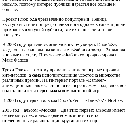
небыло, поэтому интерес публики нарастал все больше и
больше.
Проект Глюк’oZa чрезвычайно популярный. Певица
выступает стиле поп-ретро-панка и ни одна ее композиция не
проходит мимо ушей публики, все их напевали и знали
наизусть.
В 2003 году зрители смогли «вживую» увидеть Глюк’oZу,
когда она на финальном концерте «Фабрики звезд – 2» вышла
впервые на сцену. Просто эту «Фабрику» продюссировал
Макс Фадеев.
Треки Глюкозы к этому времени занимали первые строчки
хит-парадов, а сама исполнительница удостоена множества
различных премий. На Интернет-портале «Rambler»
анимационная Глюкоза становится персонажем года, вдобавок
она становится и персонажем компьютерной игры.
В 2003 году первый альбом Глюк’oZы — «Глюк’oZa Nostra».
2005 год – альбом «Москва». Два этих первых альбома имеют
бешеный успех, а некоторые композиции из них
отечественные радиостанции крутят до сих пор.