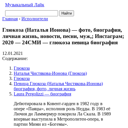
Музыкальный Лайк
Найти
Главная
›
Исполнители
Глюкоза (Наталья Ионова) — фото, биография,
личная жизнь, новости, песни, муж,; Инстаграм;
2020 — 24СМИ — глюкоза певица биография
12.01.2021
Содержание:
Глюкоза
Наталья Чистякова-Ионова (Глюкоза)
Глюкоза
Певица Глюкоза (Наталья Чистякова-Ионова)
биография, фото, личная жизнь
Laura Pergolizzi — биография
Дебютировала в Ковент-гарден в 1982 году в
опере «Паяцы», исполнив роль Недды. В 1983 её
Лючия ди Ламмермур покорила Ла Скала. В 1989
впервые выступила в Метрополитен-опера, в
партии Мими из «Богемы».