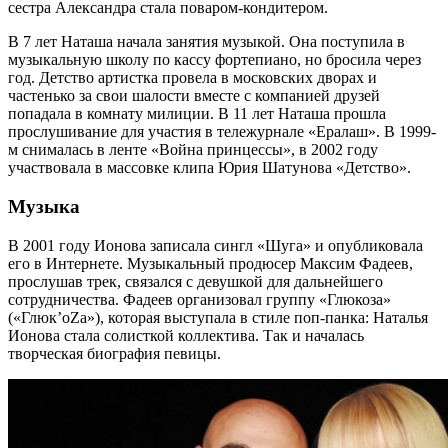
сестра Александра стала поваром-кондитером.
В 7 лет Наташа начала занятия музыкой. Она поступила в
музыкальную школу по кассу фортепиано, но бросила через
год. Детство артистка провела в московских дворах и
частенько за свои шалости вместе с компанией друзей
попадала в комнату милиции. В 11 лет Наташа прошла
прослушивание для участия в тележурнале «Ералаш». В 1999-
м снималась в ленте «Война принцессы», в 2002 году
участвовала в массовке клипа Юрия Шатунова «Детство».
Музыка
В 2001 году Ионова записала сингл «Шуга» и опубликовала
его в Интернете. Музыкальный продюсер Максим Фадеев,
прослушав трек, связался с девушкой для дальнейшего
сотрудничества. Фадеев организовал группу «Глюкоза»
(«Глюк’oZa»), которая выступала в стиле поп-панка: Наталья
Ионова стала солисткой коллектива. Так и началась
творческая биография певицы.