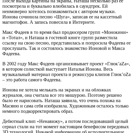
После выхода картины на экраны, Наташа несколько раз ее
посмотрела и буквально влюбилась в саундтрек. Ей
неимоверно хотелось познакомиться с автором музыки.
Ионова сочинила песню «Шуга», записав ее на кассетный
магнитофон. А запись повесила в Интернете.
Макс Фадеев в то время был продюсером групп «Монокини»
и «Тотал», и Наташа в гостевой книге групп разместила
ссылку на свою песню, представилась и попросила Фадеева ее
прослушать. Так и состоялось знакомство Ионовой и Макса
Фадеева.
В 2002 году Макс Фадеев организовывает проект «Глюк’аZа»,
в котором солисткой выступает Наталья Ионова. Весь
музыкальный материал проекта и режиссура клипов Глюк’оZа
– это работа самого Фадеева.
Ионова не хотела мелькать на экранах и на обложках
журналов, она считала все это мишурою. Поэтому решено
было ее нарисовать. Наташа заявила, что очень похожа на
Масяню и сама себя изобразила. Художникам осталось только
немного подкорректировать образ.
Дебютный клип «Ненавижу», а потом последовавший целый
сериал стали на тот момент настоящим бенефисом передовых
3D технологий. Никакой информации об исполнительнице