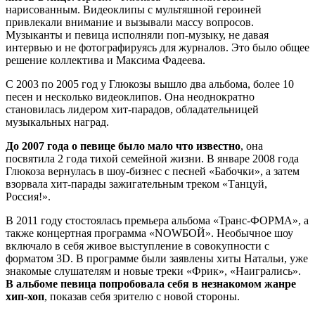
нарисованным. Видеоклипы с мультяшной героиней
привлекали внимание и вызывали массу вопросов.
Музыканты и певица исполняли поп-музыку, не давая
интервью и не фотографируясь для журналов. Это было общее
решение коллектива и Максима Фадеева.
С 2003 по 2005 год у Глюкозы вышло два альбома, более 10
песен и несколько видеоклипов. Она неоднократно
становилась лидером хит-парадов, обладательницей
музыкальных наград.
До 2007 года о певице было мало что известно
, она
посвятила 2 года тихой семейной жизни. В январе 2008 года
Глюкоза вернулась в шоу-бизнес с песней «Бабочки», а затем
взорвала хит-парады зажигательным треком «Танцуй,
Россия!».
В 2011 году стостоялась премьера альбома «Транс-ФОРМА», а
также концертная программа «NOWБОЙ». Необычное шоу
включало в себя живое выступление в совокупности с
форматом 3D. В программе были заявлены хиты Натальи, уже
знакомые слушателям и новые треки «Фрик», «Наигрались».
В альбоме певица попробовала себя в незнакомом жанре
хип-хоп
, показав себя зрителю с новой стороны.