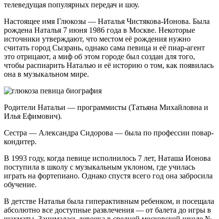
телеведущая популярных передач и шоу.
Настоящее имя Глюкозы — Наталья Чистякова-Ионова. Была
рождена Наталья 7 июня 1986 года в Москве. Некоторые
источники утверждают, что местом её рождения нужно
считать город Сызрань, однако сама певица и её пиар-агент
это отрицают, а миф об этом городе был создан для того,
чтобы распиарить Наталью и её историю о том, как появилась
она в музыкальном мире.
Родители Натальи — программисты (Татьяна Михайловна и
Илья Ефимович).
Сестра — Александра Сидорова — была по профессии повар-
кондитер.
В 1993 году, когда певице исполнилось 7 лет, Наташа Ионова
поступила в школу с музыкальным уклоном, где училась
играть на фортепиано. Однако спустя всего год она забросила
обучение.
В детстве Наталья была гиперактивным ребенком, и посещала
абсолютно все доступные развлечения — от балета до игры в
шахматы. Занималась девочка в средней московской школе №