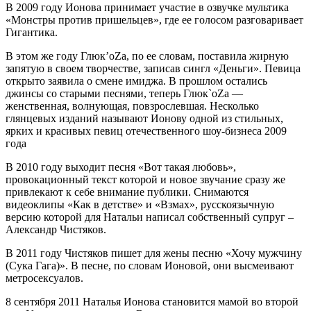
В 2009 году Ионова принимает участие в озвучке мультика
«Монстры против пришельцев», где ее голосом разговаривает
Гигантика.
В этом же году Глюк’oZа, по ее словам, поставила жирную
запятую в своем творчестве, записав сингл «Деньги». Певица
открыто заявила о смене имиджа. В прошлом остались
джинсы со старыми песнями, теперь Глюк`oZа —
женственная, волнующая, повзрослевшая. Несколько
глянцевых изданий называют Ионову одной из стильных,
ярких и красивых певиц отечественного шоу-бизнеса 2009
года
В 2010 году выходит песня «Вот такая любовь»,
провокационный текст которой и новое звучание сразу же
привлекают к себе внимание публики. Снимаются
видеоклипы «Как в детстве» и «Взмах», русскоязычную
версию которой для Натальи написал собственный супруг –
Александр Чистяков.
В 2011 году Чистяков пишет для жены песню «Хочу мужчину
(Сука Гага)». В песне, по словам Ионовой, они высмеивают
метросексуалов.
8 сентября 2011 Наталья Ионова становится мамой во второй