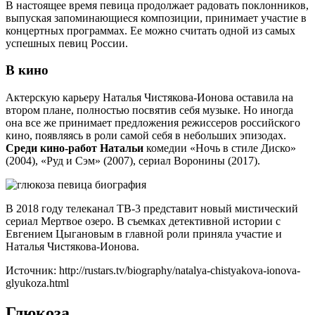
В настоящее время певица продолжает радовать поклонников,
выпуская запоминающиеся композиции, принимает участие в
концертных программах. Ее можно считать одной из самых
успешных певиц России.
В кино
Актерскую карьеру Наталья Чистякова-Ионова оставила на
втором плане, полностью посвятив себя музыке. Но иногда
она все же принимает предложения режиссеров российского
кино, появляясь в роли самой себя в небольших эпизодах.
Среди кино-работ Натальи
комедии «Ночь в стиле Диско»
(2004), «Руд и Сэм» (2007), сериал Воронины (2017).
В 2018 году телеканал ТВ-3 представит новый мистический
сериал Мертвое озеро. В съемках детективной истории с
Евгением Цыгановым в главной роли приняла участие и
Наталья Чистякова-Ионова.
Источник: http://rustars.tv/biography/natalya-chistyakova-ionova-
glyukoza.html
Глюкоза