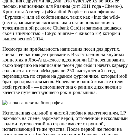
единения с другими людьми. Это чувствуется во всех её
песнях, написанных для Рианны (хит 2011 года «Cheers»),
Кристины Агилеры («Beautiful People» из кинофильма
«Бурлеск») или её собственных, таких как «Into the wild»
(песня, запомнившаяся многим из-за использования в
телевизионной рекламе Citibank Card) и запоминающаяся
своей эпичностью «Tokyo Sunrise» с живого EP, который
вышел весной 2014.
Несмотря на прибыльность написания песен для других,
сцена – её настоящее призвание. Выступления на клубных
концертах в Лос-Анджелесе вдохновили LP перенаправить
свою энергию на написание песен для себя и начать карьеру
сольного артиста. «Мы давали 250 выступлений в год,
перемещаясь по стране на дряном фургончике, который мой
брат арендовал для меня. Ночевали в одной комнате отеля
всей группой» — вспоминает она о ранних днях жизни в
качестве путешествующего рок-н-ролльщика.
Исполненная сильной и чистой любви к выступлениям, LP,
находясь на сцене, заряжает верой, отточенной несколькими
годами путешествий по стране вместе с группой,
испытывающей те же чувства. После первой же песни на
выступлении в Трубадуре в западном Голливуде (январь