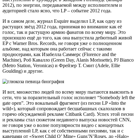
2012), по энергии, передаваемой между исполнителем и
аудиторией стало ясно, что LP – событие 2012 года.
И в самом деле, журнал Esquire выделил LP, как одну из
растущих звёзд 2012 года, принимая во внимание как её
голос, так и растущую армию фанатов по всему миру. Это
произошло ещё до того, как она выпустила дебютный живой
EP с Warner Bros. Records, не говоря уже о полноценном
альбоме, над которым она работает сейчас с такими
продюсерами, как Изабелла Саммерс (Florence and the
Machine), Роб Кавалло (Green Day, Alanis Morissette), PJ Bianco
(Metro Station, Veronicas) и Фрейзер Т. Смит (Adele, Ellie
Goulding) и другие.
И вот, множество людей по всему миру пытаются выяснить в
сети, что за поразительный голос исполняет “Somebody left the
gate open”. Это вокальный фрагмент (из песни LP «Into the
wild»), который сопровождает бесшабашных скалолазов в
горячо обсуждаемой рекламе Citibank Card). Успех этой песни
и рекламы стал сюжетом недавнего выпуска новостей CNN,
не говоря уже о волне популярности видео с концертных
выступлений LP, как с её собственными песнями, так и с
каверами от «Sweet Child O’ Mine» Guns’N’Roses, до «Halo»