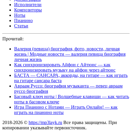
Исполнители
Композиторы
Ноты
Пианино
Статьи
Прочитай:
Валерия (певица) биография, фото, новости, личная
жизнь | Модные новости — валерия певица биография
личная жизнь
Как синхронизировать Айфон с Айтюнс — как
синхронизировать музыку на айфон через айтюнс
БАСТА — САНСАРА, аккорды, на гитаре — как играть
на гитаре сансара баста
Авраам Руссо: биография музыканта — певец авраам
руссо биография
Басовый ключ ноты | Волшебные клавиши — как читать
ноты в басовом ключе
Игра Пианино с Нотами — Играть Онлайн! — как
играть на пианино ноты
2018-2026 ©
https://mp3layk.ru
Все права защищены. При
копировании указывайте первоисточник.