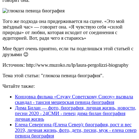
говорит она.
Того же подхода она придерживается на сцене. «Это мой
звёздный час» — говорит она. «Я чувствую себя «силой
природы» от любви, которая исходит от соединения с
аудиторией. Вот, ради чего я стараюсь»
Мне будет очень приятно, если ты поделишься этой статьей с
друзьями 😉
Источник: http://www.muzoko.ru/lp/laura-pergolizzi-biography
Тема этой статьи: "глюкоза певица биография".
Читайте также:
Концовка фильма «Служу Советскому Союзу» вызвала
скандал - таисия мещерская певица биография
Дима Билан — фото, биография, личная жизнь, новости,
песни 2020 - 24СМИ - певец дима билан биография
личная жизнь
Елена Севергина (Елена Север): биография, рост и вес
2019, личная жизнь, фото, дети, песни, муж - елена север
певица биография