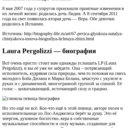
8 мая 2007 года у супругов произошли приятные изменения в
их личной жизни: родилась дочь Лидия. А 8 сентября 2011
года на свет появилась вторая дочь — Вера. Обе девочки
родились в Испании.
Источник: http://biography-life.ru/art/67-pevica-glyukoza-natalya-
chistyakova-ionova-biografiya-lichnaya-zhizn.html
Laura Pergolizzi — биография
Всё очень просто: стоит вам однажды услышать LP (Laura
Pergolizzi), и вы её уже не забудете. Она – потрясающий
исполнитель, кудрявая сила природы, чем-то похожая на смесь
молодого Боба Дилана и Марка Болана, зачастую с укулеле в
руках и с динамичной, многогранной группой за спиной. Её
голос – захватывающий, источающий силу и грацию.
Но это ещё не всё. Кое-что ещё в этой певице, авторе песен и
исполнительнице из Лос-Анджелеса берёт за душу. Это её
энергия, духовное богатство, вера в собственные
музыкальные способности и силу музыки, созданные для