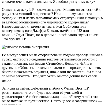
словами очень важна для меня. Я люблю разную музыку»
Описать музыку LP – сложная задача. Можно ли отнести её к
року из-за мощной энергетики? Или к поп-музыке из-за
мелодичных и легко запоминаемых структур? Или к фолку из-
за глубоко эмоционального лирического содержания?
Некоторые могут заметить черты Роя Орбисона или
вышеупомянутого Джеффа Баккли, намёки на U2 или
влияние Эдит Пиаф, но в целом оно всё равно звучит иначе.
Это музыка LP.
Её выступления были сформированы годами проведёнными в
турах, мастерство создания текстов оттачивалось работой с
такими людьми, как Билли Стеинберг, Дезмонд Чайлд и
другими. «Общаясь с такими людьми мне приходилось очень
быстро показывать результат, иначе они не захотели бы снова
со мной работать. Это учит очень быстро добиваться своей
цели»
Записывая сейчас дебютный альбом с Warner Bros, LP
рассчитывает, что он будет достоин её учителей и
удовлетворит её собственные ожидания. «Я хочу, чтобы это
было похоже на путешествие. Нечто целое и завершённое» —