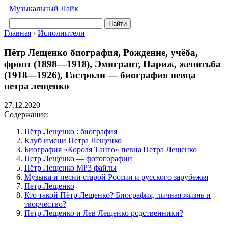
Музыкальный Лайк
Найти
Главная
›
Исполнители
Пётр Лещенко биография, Рождение, учёба,
фронт (1898—1918), Эмигрант, Париж, женитьба
(1918—1926), Гастроли — биография певца
петра лещенко
27.12.2020
Содержание:
Пётр Лещенко : биография
Клуб имени Петра Лещенко
Биография «Короля Танго» певца Петра Лещенко
Петр Лещенко — фотогорафии
Пётр Лещенко MP3 файлы
Музыка и песни старой России и русского зарубежья
Петр Лещенко
Кто такой Пётр Лещенко? Биография, личная жизнь и
творчество?
Петр Лещенко и Лев Лещенко родственники?