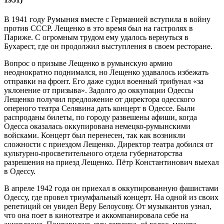
В 1941 году Румыния вместе с Германией вступила в войну
против СССР. Лещенко в это время был на гастролях в
Париже. С огромным трудом ему удалось вернуться в
Бухарест, где он продолжил выступления в своем ресторане.
Вопрос о призыве Лещенко в румынскую армию
неоднократно поднимался, но Лещенко удавалось избежать
отправки на фронт. Его даже судил военный трибунал «за
уклонение от призыва». Задолго до оккупации Одессы
Лещенко получил предложение от директора одесского
оперного театра Селявина дать концерт в Одессе. Были
распроданы билеты, по городу развешены афиши, когда
Одесса оказалась оккупирована немецко-румынскими
войсками. Концерт был перенесен, так как возникли
сложности с приездом Лещенко. Директор театра добился от
культурно-просветительного отдела губернаторства
разрешения на приезд Лещенко. Пётр Константинович выехал
в Одессу.
В апреле 1942 года он приехал в оккупированную фашистами
Одессу, где провел триумфальный концерт. На одной из своих
репетиций он увидел Веру Белоусову. От музыкантов узнал,
что она поет в кинотеатре и аккомпанировала себе на