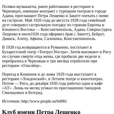
Поляки-музыканты, ранее работавшие в ресторане в
Черновцах, имевшие контракт с турецким театром в городе
Адана, приглашают Петра Лещенко и Закитт поехать с ними
на гастроли. Май 1926 года до августа 1928 года семейный
дуэт совершил гастрольную поездку по странам Европы и
Ближнего Востока — Константинополь, Адана, Смирна (здесь
Лещенко в июле1926 года оформил брак с Закитт), Бейрут,
Дамаск, Алепу, Афины, Салоники, Константинополь.
В 1928 год возвращаются в Румынию, поступают в
Бухарестский театр «Театрул Ностра». Затем выезжают в Ригу
по случаю смерти отца жены, где пробыли две недели и
перебрались в Черновцы и три месяца отработали при
ресторане «Ольгабер».
Переезд в Кишинев и до зимы 1929 года выступают в
ресторане «Лондонский», в Летнем театре и кинотеатрах.
Потом — Рига, до декабря 1930 года работал один в кафе
«АТ». Лишь на месяц уезжал по приглашению танцоров
Смальцовых в Белград.
Источник: http://www.people.su/64981
Клуб имени Петра Лещенко