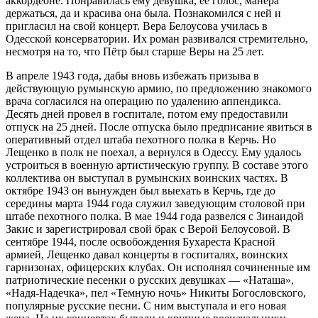
аккордеоне. Понравилась ему девушка, её голос, манера
держаться, да и красива она была. Познакомился с ней и
пригласил на свой концерт. Вера Белоусова училась в
Одесской консерватории. Их роман развивался стремительно,
несмотря на то, что Пётр был старше Веры на 25 лет.
В апреле 1943 года, дабы вновь избежать призыва в
действующую румынскую армию, по предложению знакомого
врача согласился на операцию по удалению аппендикса.
Десять дней провел в госпитале, потом ему предоставили
отпуск на 25 дней. После отпуска было предписание явиться в
оперативный отдел штаба пехотного полка в Керчь. Но
Лещенко в полк не поехал, а вернулся в Одессу. Ему удалось
устроиться в военную артистическую группу. В составе этого
коллектива он выступал в румынских воинских частях. В
октябре 1943 он вынужден был выехать в Керчь, где до
середины марта 1944 года служил заведующим столовой при
штабе пехотного полка. В мае 1944 года развелся с Зинаидой
Закис и зарегистрировал свой брак с Верой Белоусовой. В
сентябре 1944, после освобождения Бухареста Красной
армией, Лещенко давал концерты в госпиталях, воинских
гарнизонах, офицерских клубах. Он исполнял сочиненные им
патриотические песенки о русских девушках — «Наташа»,
«Надя-Надечка», пел «Темную ночь» Никиты Богословского,
популярные русские песни. С ним выступала и его новая