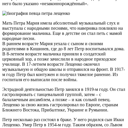
него было указано «незаконнорождённый».
Мать Петра Мария имела абсолютный музыкальный слух и
выступала с народными песнями, что наверняка повлияло на
формирование мальчика. Еще в детстве он стал петь с мамой
народные песни.
В раннем возрасте Мария уехала с сыном и своими
родителями в Кишинев, где до 8 лет Петр воспитывался дома.
В 8-летнем возрасте мальчика приняли в солдатский
церковный хор, а позже зачислили в народное приходское
училище. В 17-летнем возрасте Лещенко окончил
музыкальную и общую школы и отправился на фронт. В 1917-
м году Петр был контужен и получил тяжелое ранение. Из
госпиталя его выписали после войны.
Эстрадной деятельностью Петр занялся в 1919-м году. Он стал
гастролировать с танцевальной группой, затем – с
балалаечным ансамблем, а позже – и как сольнй певец.
Лещенко за свою жизнь гастролировал по Европе, странам
Ближнего Востока, Прибалтике, Украине и Румынии.
Петр несколько раз состоял в браке. У него родился сын Икки
Лещенко. Умер Петр в 1954-м году. Таким образом, со Львом