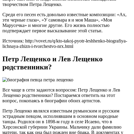
творчеством Петра Лещенко.
Среди его песен есть довольно известные композиции: «Ах,
эти черные глаза», «У самовара я и моя Маша», «Моя
Марусечка» и многие другие. Его жизнь полностью
подтверждает первое высказывание этой статьи.
Источник: http://vovet.ru/q/kto-takoj-pyotr-leshhenko-biografiya-
lichnaya-zhizn-i-tvorchestvo-nrx.html
Петр Лещенко и Лев Лещенко
родственники?
Все чаще в сети задаются вопросом: Петр Лещенко и Лев
Лещенко родственники? Постараемся ответить на этот
вопрос, покопаясь в биографии обоих артистов.
Петр Лещенко являлся известным румынским и русским
эстрадным певцом, исполнявшим в основном народные
танцы. Родился он в 1898-м году в селе Исаево, что в
Херсонской губернии Украины. Мальчику дали фамилию
матери, так как она был рожден вне брака. В документах у