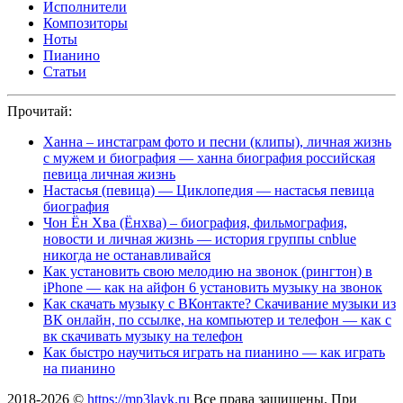
Исполнители
Композиторы
Ноты
Пианино
Статьи
Прочитай:
Ханна – инстаграм фото и песни (клипы), личная жизнь
с мужем и биография — ханна биография российская
певица личная жизнь
Настасья (певица) — Циклопедия — настасья певица
биография
Чон Ён Хва (Ёнхва) – биография, фильмография,
новости и личная жизнь — история группы cnblue
никогда не останавливайся
Как установить свою мелодию на звонок (рингтон) в
iPhone — как на айфон 6 установить музыку на звонок
Как скачать музыку с ВКонтакте? Скачивание музыки из
ВК онлайн, по ссылке, на компьютер и телефон — как с
вк скачивать музыку на телефон
Как быстро научиться играть на пианино — как играть
на пианино
2018-2026 ©
https://mp3layk.ru
Все права защищены. При