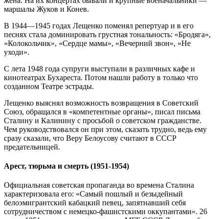
жена. На их концертах бывали и крупные военачальники —
маршалы Жуков и Конев.
В 1944—1945 годах Лещенко поменял репертуар и в его
песнях стала доминировать грустная тональность: «Бродяга»,
«Колокольчик», «Сердце мамы», «Вечерний звон», «Не
уходи».
С лета 1948 года супруги выступали в различных кафе и
кинотеатрах Бухареста. Потом нашли работу в только что
созданном Театре эстрады.
Лещенко выяснял возможность возвращения в Советский
Союз, обращался в «компетентные органы», писал письма
Сталину и Калинину с просьбой о советском гражданстве.
Чем руководствовался он при этом, сказать трудно, ведь ему
сразу сказали, что Веру Белоусову считают в СССР
предательницей.
Арест, тюрьма и смерть (1951-1954)
Официальная советская пропаганда во времена Сталина
характеризовала его: «Самый пошлый и безыдейный
белоэмигрантский кабацкий певец, запятнавший себя
сотрудничеством с немецко-фашистскими оккупантами». 26