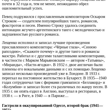
почти в 32 года и, тем не менее, неожиданно обрел
ошеломительный успех.
Певец подружился с прославленным композитором Оскаром
Строком — создателем популярнейших танго, романсов,
фокстротов и песен. Именно Строку удалось соединить
интонации жгучего аргентинского танго с мелодичностью и
задушевностью русского романса.
Лещенко исполнил и записал лучшие произведения
прославленного композитора: «Чёрные глаза», «Синюю
рапсодию», «Скажите почему» и другие танго и романсы
маэстро. Работал и с другими талантливыми композиторами,
в частности с Марком Марьяновским — автором «Татьяны»,
«Миранды», «Насти-ягодки». В 1932 г. двое англичан были
пленены его вокальными данными и с их помощью Лещенко
записал несколько произведений уже в Лондоне. В 1933 г.
переехал на постоянное жительство в Бухарест. В 1935—1940
годах сотрудничал там с фирмами грамзаписи «Беллакорд» и
«Колумбия» и записал более ста различных по жанру песен. В
1935 г. он опять ездил в Англию, выступал в ресторанах, в
1938 г. — в Риге, в 1940 — в Париже…
Гастроли в оккупированной Одессе, второй брак (1941—
1951)