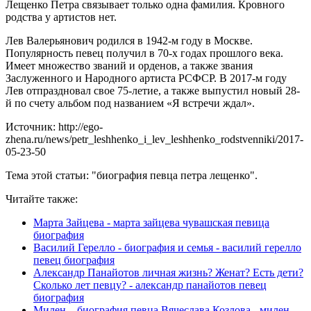
Лещенко Петра связывает только одна фамилия. Кровного
родства у артистов нет.
Лев Валерьянович родился в 1942-м году в Москве.
Популярность певец получил в 70-х годах прошлого века.
Имеет множество званий и орденов, а также звания
Заслуженного и Народного артиста РСФСР. В 2017-м году
Лев отпраздновал свое 75-летие, а также выпустил новый 28-
й по счету альбом под названием «Я встречи ждал».
Источник: http://ego-
zhena.ru/news/petr_leshhenko_i_lev_leshhenko_rodstvenniki/2017-
05-23-50
Тема этой статьи: "биография певца петра лещенко".
Читайте также:
Марта Зайцева - марта зайцева чувашская певица
биография
Василий Герелло - биография и семья - василий герелло
певец биография
Александр Панайотов личная жизнь? Женат? Есть дети?
Сколько лет певцу? - александр панайотов певец
биография
Милен – биография певца Вячеслава Козлова - милен