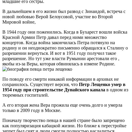
младшие его сестры.
В дальнейшем в его жизни был развод с Зинаидой, встреча с
новой любовью Верой Белоусовой, участие во Второй
Мировой войне,
В 1944 году они поженились. Когда в Бухарест вошли войска
Красной Армии Петр давал перед ними множество
концертов. Когда война закончилась Петра потянуло на
родину и он неоднократно письменно обращался к Сталину о
разрешении вернуться. И вот в 1951 году получил такое
разрешение. Но тут уже власти Румынии арестовали его ,
якобы из-за Веры, которая обвинялась в измене Родине.
По поводу его смерти никакой информации в архивах не
сохранилось. Существует версия, что
Петр Лещенко умер в
1954 году при строительстве Дунайского канала
в одном из
тюремных госпиталей.
А его вторая жена Вера прожила еще очень долго и умерла
только в 2009 году в Москве.
Поначалу творчество певца в нашей стране было запрещено
как популяризация кабацкой жизни. Но ближе к перестройке
запрет был снят и люди смогли полностью насладиться