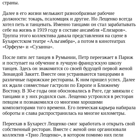
страны.
Далее в его жизни мелькают разнообразные рабочие
должности: токарь, псаломщик и другие. Но Лещенко всегда
хотел петь и танцевать. Именно танцами он стал зарабатывать
себе на жизнь в 1919 году в составе ансамбля «Елизаров».
Труппа этого коллектива давала представления на сцене в
Бухарестском театре «Альгамбра», а потом в кинотеатрах
«Орфеум» и «Сузанна».
После пяти лет танцев в Румынии, Петр переезжает в Париж
и поступает на обучение в лучшую французскую школу
танцев. Здесь он знакомится со своей будущей первой женой
Зинаидой Закитт. Вместе они устраиваются танцорами в
различные парижские рестораны. К ним пришел успех. Далее
их ждали совместные гастроли по Европе и Ближнему
Востоку. В 30-е годы они обосновались в Риге, где завязали с
танцами и у них родился сын. Лещенко устроился в ресторан
певцом и познакомился со многими хорошими
композиторами того времени. Его певческая карьера набирала
обороты и слава распространилась на многие километры.
Переехав в Бухарест Лещенко смог заработать и открыть свой
собственный ресторан. Вместе с женой они организовали
коллектив «Трио Лещенко», в котором помимо них пели