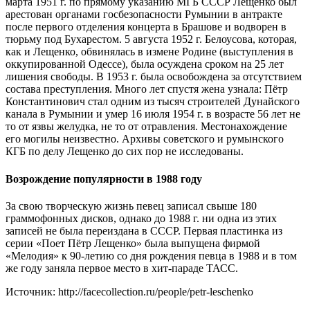
марта 1951 г. по прямому указанию МГБ СССР Лещенко был
арестован органами госбезопасности Румынии в антракте
после первого отделения концерта в Брашове и водворен в
тюрьму под Бухарестом. 5 августа 1952 г. Белоусова, которая,
как и Лещенко, обвинялась в измене Родине (выступления в
оккупированной Одессе), была осуждена сроком на 25 лет
лишения свободы. В 1953 г. была освобождена за отсутствием
состава преступления. Много лет спустя жена узнала: Пётр
Константинович стал одним из тысяч строителей Дунайского
канала в Румынии и умер 16 июля 1954 г. в возрасте 56 лет не
то от язвы желудка, не то от отравления. Местонахождение
его могилы неизвестно. Архивы советского и румынского
КГБ по делу Лещенко до сих пор не исследованы.
Возрождение популярности в 1988 году
За свою творческую жизнь певец записал свыше 180
граммофонных дисков, однако до 1988 г. ни одна из этих
записей не была переиздана в СССР. Первая пластинка из
серии «Поет Пётр Лещенко» была выпущена фирмой
«Мелодия» к 90-летию со дня рождения певца в 1988 и в том
же году заняла первое место в хит-параде ТАСС.
Источник: http://facecollection.ru/people/petr-leschenko