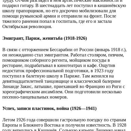
труду. Отчим разглядел в нём артистические наклонности и
подарил гитару. В шестнадцать лет поступил в кишинёвскую
школу прапорщиков, но его досрочно мобилизовали для
помощи румынской армии и отправили на фронт. После
тяжелого ранения попал в госпиталь, где его и застала
Октябрьская революция.
Эмигрант, Париж, женитьба (1918-1926)
В связи с отторжением Бессарабии от России (январь 1918 г.),
он неожиданно стал эмигрантом. Работал столяром, певчим,
помощником соборного регента, мойщиком посуды в
ресторане, подрабатывал в кинотеатрах и кафе. Ощутив
недостаток профессиональной подготовки, в 1923 году
поступил в балетную школу в Париже. Там женился на
девятнадцатилетней танцовщице и классической балерине
Зинаиде Закис, латышке, приехавшей во Францию из Риги с
хореографическим ансамблем. Они подготовили несколько
песенно-танцевальных номеров.
Успех, записи пластинок, война (1926—1941)
Летом 1926 года совершили гастрольную поездку по странам
Европы и Ближнего Востока и получили известность. В 1928
году вернулись в Кишинёв. Сольную карьеру Лещенко начал