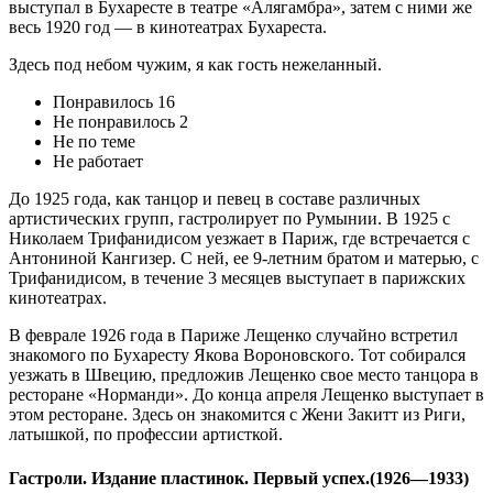
выступал в Бухаресте в театре «Алягамбра», затем с ними же
весь 1920 год — в кинотеатрах Бухареста.
Здесь под небом чужим, я как гость нежеланный.
Понравилось 16
Не понравилось 2
Не по теме
Не работает
До 1925 года, как танцор и певец в составе различных
артистических групп, гастролирует по Румынии. В 1925 с
Николаем Трифанидисом уезжает в Париж, где встречается с
Антониной Кангизер. С ней, ее 9-летним братом и матерью, с
Трифанидисом, в течение 3 месяцев выступает в парижских
кинотеатрах.
В феврале 1926 года в Париже Лещенко случайно встретил
знакомого по Бухаресту Якова Вороновского. Тот собирался
уезжать в Швецию, предложив Лещенко свое место танцора в
ресторане «Норманди». До конца апреля Лещенко выступает в
этом ресторане. Здесь он знакомится с Жени Закитт из Риги,
латышкой, по профессии артисткой.
Гастроли. Издание пластинок. Первый успех.(1926—1933)