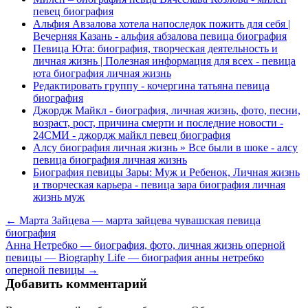
певец биография
Альфия Авзалова хотела напоследок пожить для себя |
Вечерняя Казань - альфия абзалова певица биография
Певица Юта: биография, творческая деятельность и
личная жизнь | Полезная информация для всех - певица
юта биография личная жизнь
Редактировать группу - кочергина татьяна певица
биография
Джордж Майкл - биография, личная жизнь, фото, песни,
возраст, рост, причина смерти и последние новости -
24СМИ - джордж майкл певец биография
Алсу биография личная жизнь » Все были в шоке - алсу
певица биография личная жизнь
Биография певицы Зары: Муж и Ребенок, Личная жизнь
и творческая карьера - певица зара биография личная
жизнь муж
← Марта Зайцева — марта зайцева чувашская певица
биография
Анна Нетребко — биография, фото, личная жизнь оперной
певицы — Biography Life — биография анны нетребко
оперной певицы →
Добавить комментарий