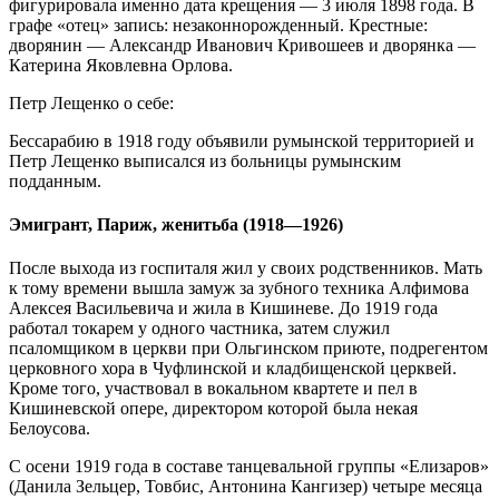
фигурировала именно дата крещения — 3 июля 1898 года. В
графе «отец» запись: незаконнорожденный. Крестные:
дворянин — Александр Иванович Кривошеев и дворянка —
Катерина Яковлевна Орлова.
Петр Лещенко о себе:
Бессарабию в 1918 году объявили румынской территорией и
Петр Лещенко выписался из больницы румынским
подданным.
Эмигрант, Париж, женитьба (1918—1926)
После выхода из госпиталя жил у своих родственников. Мать
к тому времени вышла замуж за зубного техника Алфимова
Алексея Васильевича и жила в Кишиневе. До 1919 года
работал токарем у одного частника, затем служил
псаломщиком в церкви при Ольгинском приюте, подрегентом
церковного хора в Чуфлинской и кладбищенской церквей.
Кроме того, участвовал в вокальном квартете и пел в
Кишиневской опере, директором которой была некая
Белоусова.
С осени 1919 года в составе танцевальной группы «Елизаров»
(Данила Зельцер, Товбис, Антонина Кангизер) четыре месяца