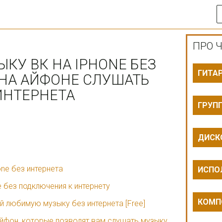
ПРО Ч
КУ ВК НА IPHONE БЕЗ
ГИТА
 НА АЙФОНЕ СЛУШАТЬ
ИНТЕРНЕТА
ГРУП
ДИСК
one без интернета
ИСПО
 без подключения к интернету
КОМП
 любимую музыку без интернета [Free]
Айфон, которые позволят вам слушать музыку