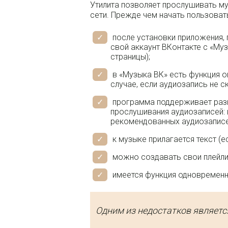
Утилита позволяет прослушивать му
сети. Прежде чем начать пользовать
после установки приложения,
свой аккаунт ВКонтакте с «Муз
страницы);
в «Музыка ВК» есть функция о
случае, если аудиозапись не с
программа поддерживает разн
прослушивания аудиозаписей: в
рекомендованных аудиозаписей
к музыке прилагается текст (е
можно создавать свои плейли
имеется функция одновременн
Одним из недостатков являет