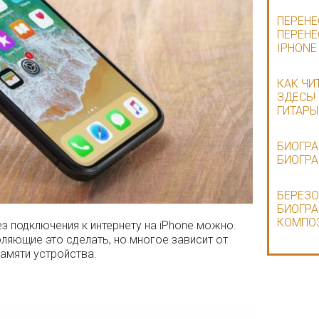
ПЕРЕНЕ
ПЕРЕНЕ
IPHONE
КАК ЧИ
ЗДЕСЬ!
ГИТАРЫ
БИОГРА
БИОГРА
БЕРЕЗ
БИОГРА
КОМПО
з подключения к интернету на iPhone можно.
яющие это сделать, но многое зависит от
амяти устройства.