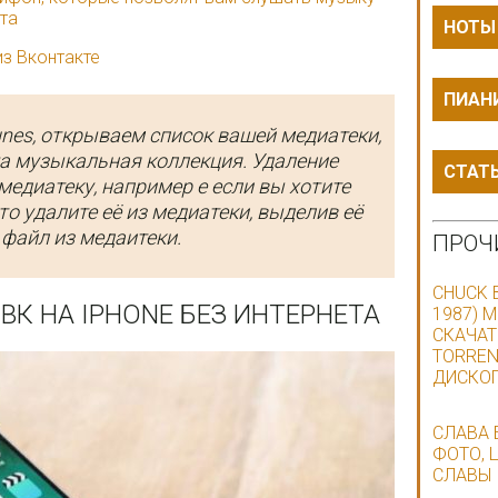
ета
НОТЫ
из Вконтакте
ПИАН
unes, открываем список вашей медиатеки,
ша музыкальная коллекция. Удаление
СТАТ
медиатеку, например е если вы хотите
то удалите её из медиатеки, выделив её
 файл из медаитеки.
ПРОЧ
CHUCK 
ВК НА IPHONE БЕЗ ИНТЕРНЕТА
1987) M
СКАЧАТ
TORREN
ДИСКО
СЛАВА 
ФОТО, 
СЛАВЫ