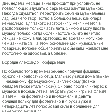
Дни, недели, месяцы, зимы проходят при условиях, не
позволяющих и думать о серьезном занятии музыкою.
Некогда одуматься, перестроить себя на музыкальный
лад, без чего творчество в большой вещи, как опера,
немыслимо. Для такого настроения у меня имеется в
распоряжении только часть лета. Зимою я могу писать
музыку, только когда болен настолько, что не читаю
лекций, не хожу в лабораторию, но все-таки могу кое-
чем заниматься. На этом основании мои музыкальные
товарищи, вопреки общепринятым обычаям, желают мне
постоянно не здоровья, а болезни.
Бородин Александр Порфирьевич
По обычаю того времени ребенок получил фамилию
одного из крепостных отца. Мальчик учился дома языкам
– немецкому, французскому, английскому (позже
овладел также итальянским). Он рано проявил интерес к
музыке: в восемь лет начал брать уроки игры на флейте,
а затем – на фортепиано и виолончели, в девять –
сочинил польку для фортепиано в 4 руки и уже в
четырнадцать лет попробовал силы в сочинении для
камерного ансамбля.