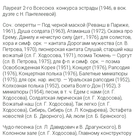
Лауреат 2-го Всесоюз. конкурса эстрады (1946, в вок.
дуэте с Н. Пантелеевой).
Соч.: оперетты — Под черной маской (Реванш в Париже,
1961), Душа солдата (1963), Атаманша (1972), Сказка про
Ерему, Данилу и нечистую силу (дет., 1976); для солистов,
хора и симф. орк. — кантата Дорогами мужества (сл. В.
Петрова, 1970), пионерская кантата Слушай, старший наш
вожатый (сл. Г. Ходосова, 1971), поэма Тюмень — Сургут
(сл. В. Петрова, 1975); для ф-п. и симф. орк. — поэма
Освобожденная Корея (1951), Концерт (1976), Рапсодия
(1976), Концертная полька (1976), Балетные миниатюры
(1975); для орк. нар. инстр. — Уральская рапсодия (1952),
Колхозная полька (1952), сюита Волго-Дон (1952), 3
миниатюры (1954); песни, в т. ч. Едем с нами (сл. Г.
Ходосова), Солдатская лирическая (сл. Г. Ходосова),
Вожатый наш (сл. Г. Ходосова), Так легко (сл. Г.
Ходосова), Сибирь, Сибирь (сл. Л. Кондырева), Эстафета
новостей (сл. Б. Дворного), Ай, люли (сл. Б. Брянского).
Чудо-песенка (сл. Л. Давидович и В. Драгунского), В
Колонном зале (сл. Г. Ходосова), Главному конструктору