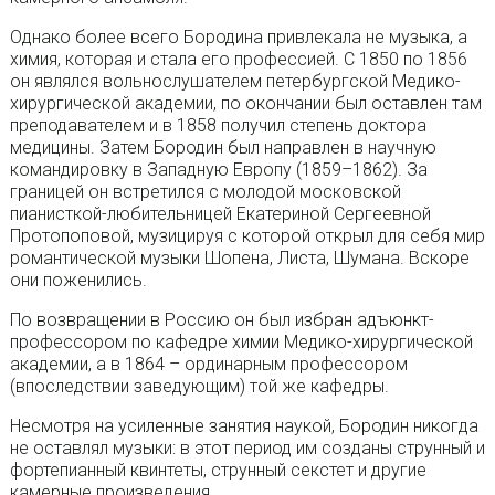
Однако более всего Бородина привлекала не музыка, а
химия, которая и стала его профессией. С 1850 по 1856
он являлся вольнослушателем петербургской Медико-
хирургической академии, по окончании был оставлен там
преподавателем и в 1858 получил степень доктора
медицины. Затем Бородин был направлен в научную
командировку в Западную Европу (1859–1862). За
границей он встретился с молодой московской
пианисткой-любительницей Екатериной Сергеевной
Протопоповой, музицируя с которой открыл для себя мир
романтической музыки Шопена, Листа, Шумана. Вскоре
они поженились.
По возвращении в Россию он был избран адъюнкт-
профессором по кафедре химии Медико-хирургической
академии, а в 1864 – ординарным профессором
(впоследствии заведующим) той же кафедры.
Несмотря на усиленные занятия наукой, Бородин никогда
не оставлял музыки: в этот период им созданы струнный и
фортепианный квинтеты, струнный секстет и другие
камерные произведения.