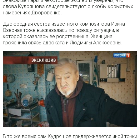
Знакомые пары и некоторые эксперты уверены, что
слова Кудряшова свидетельствуют о якобы корыстных
намерениях Дворовенко.
Двоюродная сестра известного композитора Ирина
Озерная тоже высказалась по поводу ситуации, в
которой оказалась ее родственница. Женщина
прояснила связь адвоката и Людмилы Алексеевны.
В то же время сам Кудряшов придерживается иной точки