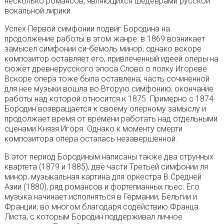
несколько романсов, являющихся шедеврами русской
вокальной лирики.
Успех Первой симфонии подвиг Бородина на
продолжение работы в этом жанре: в 1869 возникает
замысел симфонии си-бемоль минор, однако вскоре
композитор оставляет его, привлеченный идеей оперы на
сюжет древнерусского эпоса Слово о полку Игореве.
Вскоре опера тоже была оставлена; часть сочиненной
для нее музыки вошла во Вторую симфонию, окончание
работы над которой относится к 1875. Примерно с 1874
Бородин возвращается к своему оперному замыслу и
продолжает время от времени работать над отдельными
сценами Князя Игоря. Однако к моменту смерти
композитора опера осталась незавершенной.
В этот период Бородиным написаны также два струнных
квартета (1879 и 1885), две части Третьей симфонии ля
минор, музыкальная картина для оркестра В Средней
Азии (1880), ряд романсов и фортепианных пьес. Его
музыка начинает исполняться в Германии, Бельгии и
Франции, во многом благодаря содействию Франца
Листа, с которым Бородин поддерживал личное