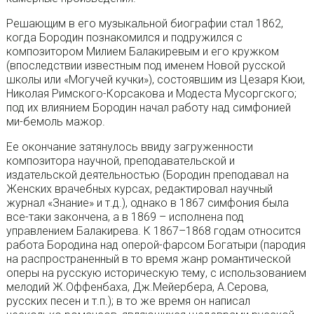
Решающим в его музыкальной биографии стал 1862,
когда Бородин познакомился и подружился с
композитором Милием Балакиревым и его кружком
(впоследствии известным под именем Новой русской
школы или «Могучей кучки»), состоявшим из Цезаря Кюи,
Николая Римского-Корсакова и Модеста Мусоргского;
под их влиянием Бородин начал работу над симфонией
ми-бемоль мажор.
Ее окончание затянулось ввиду загруженности
композитора научной, преподавательской и
издательской деятельностью (Бородин преподавал на
Женских врачебных курсах, редактировал научный
журнал «Знание» и т.д.), однако в 1867 симфония была
все-таки закончена, а в 1869 – исполнена под
управлением Балакирева. К 1867–1868 годам относится
работа Бородина над оперой-фарсом Богатыри (пародия
на распространенный в то время жанр романтической
оперы на русскую историческую тему, с использованием
мелодий Ж.Оффенбаха, Дж.Мейербера, А.Серова,
русских песен и т.п.); в то же время он написал