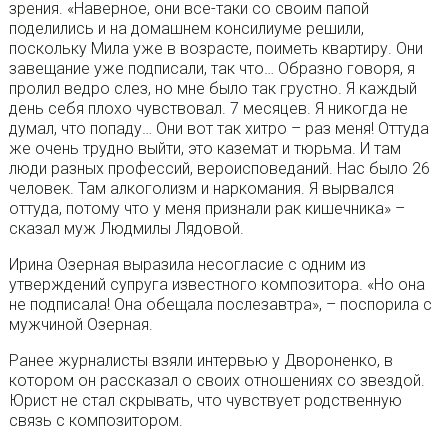
зрения. «Наверное, они все-таки со своим папой
поделились и на домашнем консилиуме решили,
поскольку Мила уже в возрасте, поиметь квартиру. Они
завещание уже подписали, так что… Образно говоря, я
пролил ведро слез, но мне было так грустно. Я каждый
день себя плохо чувствовал. 7 месяцев. Я никогда не
думал, что попаду… Они вот так хитро – раз меня! Оттуда
же очень трудно выйти, это каземат и тюрьма. И там
люди разных профессий, вероисповеданий. Нас было 26
человек. Там алкоголизм и наркомания. Я вырвался
оттуда, потому что у меня признали рак кишечника» –
сказал муж Людмилы Лядовой.
Ирина Озерная выразила несогласие с одним из
утверждений супруга известного композитора. «Но она
не подписала! Она обещала послезавтра», – поспорила с
мужчиной Озерная.
Ранее журналисты взяли интервью у Двороненко, в
котором он рассказал о своих отношениях со звездой.
Юрист не стал скрывать, что чувствует родственную
связь с композитором.