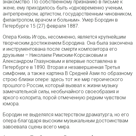
знакомство. По собственному признанию в письме к
жене, ему приходилось быть «одновременно ученым,
антрепренером, артистом, государственным чиновником,
филантропом, врачом и больным». Умер Бородин в
Петербурге 15 (27) февраля 1887.
Опера Князь Игорь, несомненно, является крупнейшим
творческим достижением Бородина. Она была закончена
и инструментована после смерти композитора его
друзьями – Николаем Римским-Корсаковым и
Александром Глазуновым и впервые поставлена в
Петербурге в 1890. Вторая и незавершенная Третья
симфонии, а также картина В Средней Азии по образному
строю близки опере: здесь тот же мир героического
прошлого России, который вызвал к жизни музыку
замечательной силы, необычайного своеобразия и
яркого колорита, порой отмеченную редким чувством
юмора.
Бородин не выделялся мастерством драматурга, но его
опера благодаря высоким музыкальным достоинствам
завоевала сцены всего мира.