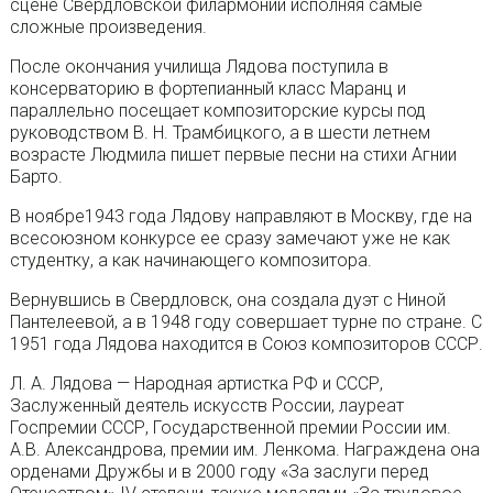
сцене Свердловской филармонии исполняя самые
сложные произведения.
После окончания училища Лядова поступила в
консерваторию в фортепианный класс Маранц и
параллельно посещает композиторские курсы под
руководством В. Н. Трамбицкого, а в шести летнем
возрасте Людмила пишет первые песни на стихи Агнии
Барто.
В ноябре1943 года Лядову направляют в Москву, где на
всесоюзном конкурсе ее сразу замечают уже не как
студентку, а как начинающего композитора.
Вернувшись в Свердловск, она создала дуэт с Ниной
Пантелеевой, а в 1948 году совершает турне по стране. С
1951 года Лядова находится в Союз композиторов СССР.
Л. А. Лядова — Народная артистка РФ и СССР,
Заслуженный деятель искусств России, лауреат
Госпремии СССР, Государственной премии России им.
А.В. Александрова, премии им. Ленкома. Награждена она
орденами Дружбы и в 2000 году «За заслуги перед