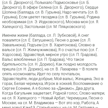
(сл. Б. Дворного), Полыхало Подмосковье (сл. Б.
Дворного), В эфире Селена (сл. Б. Дворного), Сердце
Шопена (баллада, сл. В. Гурьяна), Надо мечтать (сл. В.
Гурьяна), Если цветет гвоздика (сл. В. Гурьяна), Родина
необозримая (сл. Э. Иодковского), Москва моя (сл. Я.
Халецкого), Застольная (сл. М. Пляцковского).
Именем жизни (баллада, сл. Л. Зубковой), А снег
повалится (сл. Е. Евтушенко), Песня о доме (сл. Л.
Завальнюка), Подъем (сл. В. Харитонова), Словно в
вальсе (сл. П. Жемчужникова), Я о счастье пою (сл. Г.
Ходосова), Здравствуй, мирное утро (сл. П. Градова),
Вальс влюбленных (сл. П. Градова), Что такое
бдительность (сл. Н. Доризо), Как поздно молодость
пришла (сл. Н. Доризо), на сл. В. Лазарева — В полете
опять космонавты, Идет по селу почтальон,
Здравствуйте, люди добрые, Мой вальс, Женщина, Эхо в
горах, Белая черемуха, Игрок в хоккей, Воспоминание о
Сергее Есенине, А я болею за «Динамо», Два друга,
Когда багульник зацветает, Родной голос, Слово матери;
на сл. Я. Халецкого — Новый Арбат, Черемушки, Песня о
Москве; на сл. М. Владимова — Вот это хор, Работа, А
меня зовут КамАЗ, Старый марш; на сл. М. Геттуева —