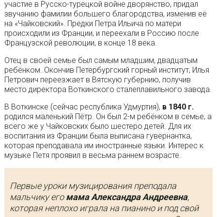
участие в Русско-турецкой войне дворянство, придал
звучанию фамилии большего благородства, изменив её
на «Чайковский». Предки Петра Ильича по матери
происходили из Франции, и переехали в Россию после
Французской революции, в конце 18 века.
Отец в своей семье был самым младшим, двадцатым
ребёнком. Окончив Петербургский горный институт, Илья
Петрович переезжает в Вятскую губернию, получив
место директора Воткинского сталеплавильного завода.
В Воткинске (сейчас республика Удмуртия),
в 1840 г.
родился маленький Пётр. Он был 2-м ребёнком в семье, а
всего же у Чайковских было шестеро детей. Для их
воспитания из Франции была выписана гувернантка,
которая преподавала им иностранные языки. Интерес к
музыке Петя проявил в весьма раннем возрасте.
Первые уроки музицирования преподала
мальчику его
мама Александра Андреевна
,
которая неплохо играла на пианино и под свой