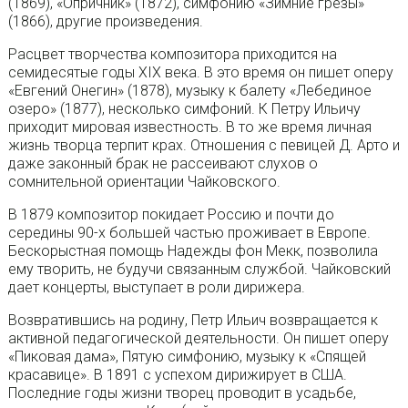
(1869), «Опричник» (1872), симфонию «Зимние грезы»
(1866), другие произведения.
Расцвет творчества композитора приходится на
семидесятые годы XIX века. В это время он пишет оперу
«Евгений Онегин» (1878), музыку к балету «Лебединое
озеро» (1877), несколько симфоний. К Петру Ильичу
приходит мировая известность. В то же время личная
жизнь творца терпит крах. Отношения с певицей Д. Арто и
даже законный брак не рассеивают слухов о
сомнительной ориентации Чайковского.
В 1879 композитор покидает Россию и почти до
середины 90-х большей частью проживает в Европе.
Бескорыстная помощь Надежды фон Мекк, позволила
ему творить, не будучи связанным службой. Чайковский
дает концерты, выступает в роли дирижера.
Возвратившись на родину, Петр Ильич возвращается к
активной педагогической деятельности. Он пишет оперу
«Пиковая дама», Пятую симфонию, музыку к «Спящей
красавице». В 1891 с успехом дирижирует в США.
Последние годы жизни творец проводит в усадьбе,