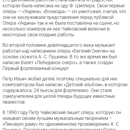
которая была написана на оду Ф. Шиллера. Свои первые
оперы — «Ундина», «Воевода» — он уничтожил, считая, что
они не заслуживали представления перед публикой.
Опера «Ундина» так и не была поставлена на сцене, но
несколько номеров из нее Чайковский включил в
некоторые свои поздние работы.
Во второй половине девятнадцатого века музыкант
работал над написанием оперы «Евгений Онегин» на
основе сюжета А. С. Пушкина. В то же время им был
написан балет «Лебединое озеро», а также создан
Первый фортепианный концерт.
Петр Ильич любил детей, поэтому специально для них
композитором был написан «Детский альбом», в котором
содержалось 24 пьесы для фортепиано. Они стали
самоучителем для целой плеяды будущих известных
пианистов.
В 1890 году Петр Чайковский пишет оперу, которую он
называл своим лучшим музыкальным творением –
«Пиковую даму» по одноименному произведению А. С.
Пушкина. Последним оперным произведением Петра