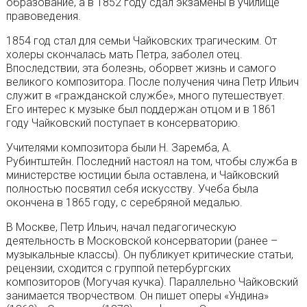
образование, а в 1852 году сдал экзамены в училище
правоведения.
1854 год стал для семьи Чайковских трагическим. От
холеры скончалась мать Петра, заболел отец.
Впоследствии, эта болезнь, оборвет жизнь и самого
великого композитора. После получения чина Петр Ильич
служит в «гражданской службе», много путешествует.
Его интерес к музыке был поддержан отцом и в 1861
году Чайковский поступает в консерваторию.
Учителями композитора были Н. Заремба, А.
Рубинтштейн. Последний настоял на том, чтобы служба в
министерстве юстиции была оставлена, и Чайковский
полностью посвятил себя искусству. Учеба была
окончена в 1865 году, с серебряной медалью.
В Москве, Петр Ильич, начал педагогическую
деятельность в Московской консерватории (ранее –
музыкальные классы). Он публикует критические статьи,
рецензии, сходится с группой петербургских
композиторов (Могучая кучка). Параллельно Чайковский
занимается творчеством. Он пишет оперы «Ундина»