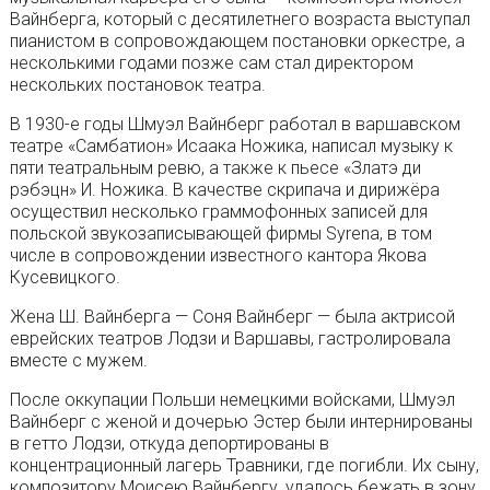
Вайнберга, который с десятилетнего возраста выступал
пианистом в сопровождающем постановки оркестре, а
несколькими годами позже сам стал директором
нескольких постановок театра.
В 1930-е годы Шмуэл Вайнберг работал в варшавском
театре «Самбатион» Исаака Ножика, написал музыку к
пяти театральным ревю, а также к пьесе «Златэ ди
рэбэцн» И. Ножика. В качестве скрипача и дирижёра
осуществил несколько граммофонных записей для
польской звукозаписывающей фирмы Syrena, в том
числе в сопровождении известного кантора Якова
Кусевицкого.
Жена Ш. Вайнберга — Соня Вайнберг — была актрисой
еврейских театров Лодзи и Варшавы, гастролировала
вместе с мужем.
После оккупации Польши немецкими войсками, Шмуэл
Вайнберг с женой и дочерью Эстер были интернированы
в гетто Лодзи, откуда депортированы в
концентрационный лагерь Травники, где погибли. Их сыну,
композитору Моисею Вайнбергу, удалось бежать в зону