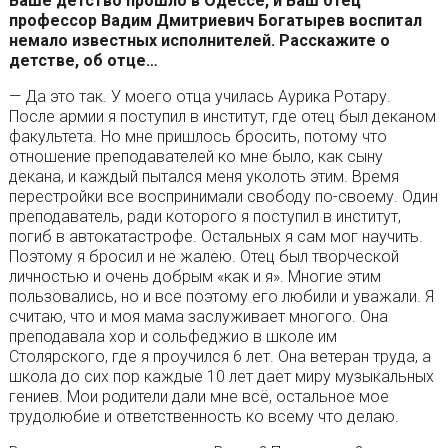
Ваше детство прошло в Одессе, и Ваш отец
профессор Вадим Дмитриевич Богатырев воспитал
немало известных исполнителей. Расскажите о
детстве, об отце…
— Да это так. У моего отца училась Аурика Ротару.
После армии я поступил в институт, где отец был деканом
факультета. Но мне пришлось бросить, потому что
отношение преподавателей ко мне было, как сыну
декана, и каждый пытался меня уколоть этим. Время
перестройки все воспринимали свободу по-своему. Один
преподаватель, ради которого я поступил в институт,
погиб в автокатастрофе. Остальных я сам мог научить.
Поэтому я бросил и не жалею. Отец был творческой
личностью и очень добрым «как и я». Многие этим
пользовались, но и все поэтому его любили и уважали. Я
считаю, что и моя мама заслуживает многого. Она
преподавала хор и сольфеджио в школе им
Столярского, где я проучился 6 лет. Она ветеран труда, а
школа до сих пор каждые 10 лет дает миру музыкальных
гениев. Мои родители дали мне всё, остальное мое
трудолюбие и ответственность ко всему что делаю.