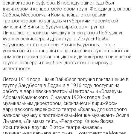
реквизитора и суфлёра. В последующие годы был
дирижёром и концертмейстером трупп Фельдмана, вновь
Сабсая, Мееровича и Компанейца, с которыми
гастролировал по западным губерниям Российской
империи. В Вильно, будучи дирижёром труппы
Липовского, написал музыку к спектаклю «Лебедик ун
лустик» режиссёра и драматурга Иехуды-Лейба
Баумволя, отца поэтессы Рахили Баумволь. После
успеха этой постановки на протяжении двух лет работал
композитором-постановщиком и дирижёром в виленской
труппе Гефнера и приобрёл достаточно широкую
известность.
Летом 1914 года Шмил Вайнберг получил приглашение в
труппу Зандберга в Лодзи, а в 1916 году поступил на
работу в варшавские театры «Централь» и «Элизеум»
Абрама Каминского. С начала 1920-х годов был
музыкальным директором, скрипачём и дирижёром
варшавского еврейского театра «Скала», для которого
написал музыку к постановкам «Йошке-музыкант» Осипа
Дымова, «Ди мамэ гейт», «Редактор Качке» Якова
Хохштейна и другим. В этом театре началась
музыкальная карьера его сына — композитора Моисея