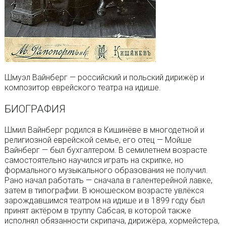
Шмуэл Вайнберг — российский и польский дирижёр и
композитор еврейского театра на идише.
БИОГРАФИЯ
Шмил Вайнберг родился в Кишинёве в многодетной и
религиозной еврейской семье, его отец — Мойше
Вайнберг — был бухгалтером. В семилетнем возрасте
самостоятельно научился играть на скрипке, но
формального музыкального образования не получил.
Рано начал работать — сначала в галентерейной лавке,
затем в типографии. В юношеском возрасте увлёкся
зарождавшимся театром на идише и в 1899 году был
принят актёром в труппу Сабсая, в которой также
исполнял обязанности скрипача, дирижёра, хормейстера,