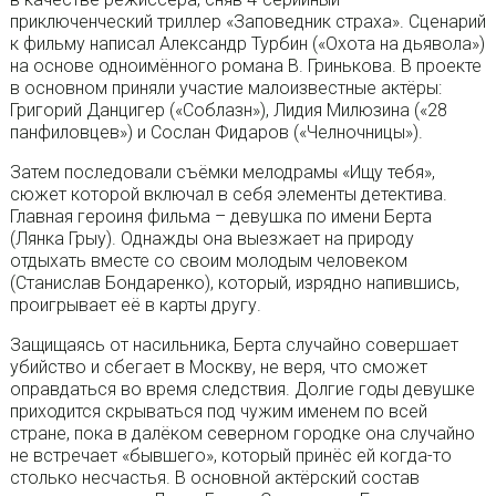
приключенческий триллер «Заповедник страха». Сценарий
к фильму написал Александр Турбин («Охота на дьявола»)
на основе одноимённого романа В. Гринькова. В проекте
в основном приняли участие малоизвестные актёры:
Григорий Данцигер («Соблазн»), Лидия Милюзина («28
панфиловцев») и Сослан Фидаров («Челночницы»).
Затем последовали съёмки мелодрамы «Ищу тебя»,
сюжет которой включал в себя элементы детектива.
Главная героиня фильма – девушка по имени Берта
(Лянка Грыу). Однажды она выезжает на природу
отдыхать вместе со своим молодым человеком
(Станислав Бондаренко), который, изрядно напившись,
проигрывает её в карты другу.
Защищаясь от насильника, Берта случайно совершает
убийство и сбегает в Москву, не веря, что сможет
оправдаться во время следствия. Долгие годы девушке
приходится скрываться под чужим именем по всей
стране, пока в далёком северном городке она случайно
не встречает «бывшего», который принёс ей когда-то
столько несчастья. В основной актёрский состав