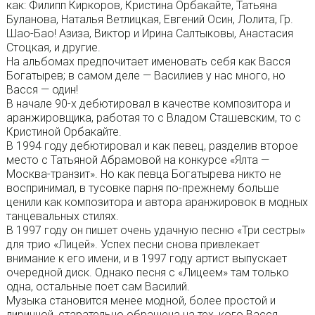
как: Филипп Киркоров, Кристина Орбакайте, Татьяна
Буланова, Наталья Ветлицкая, Евгений Осин, Лолита, Гр.
Шао-Бао! Азиза, Виктор и Ирина Салтыковы, Анастасия
Стоцкая, и другие.
На альбомах предпочитает именовать себя как Васся
Богатырев; в самом деле — Василиев у нас много, но
Васся — один!
В начале 90-х дебютировал в качестве композитора и
аранжировщика, работая то с Владом Сташевским, то с
Кристиной Орбакайте.
В 1994 году дебютировал и как певец, разделив второе
место с Татьяной Абрамовой на конкурсе «Ялта —
Москва-транзит». Но как певца Богатырева никто не
воспринимал, в тусовке парня по-прежнему больше
ценили как композитора и автора аранжировок в модных
танцевальных стилях.
В 1997 году он пишет очень удачную песню «Три сестры»
для трио «Лицей». Успех песни снова привлекает
внимание к его имени, и в 1997 году артист выпускает
очередной диск. Однако песня с «Лицеем» там только
одна, остальные поет сам Василий.
Музыка становится менее модной, более простой и
лиричной, старательно обращена на тех, кого Васся