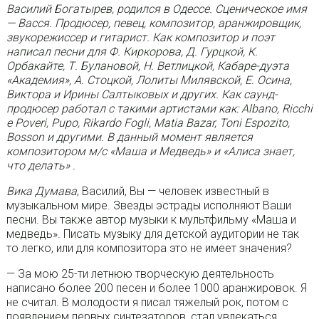
Василий Богатырев, родился в Одессе. Сценическое имя
— Васся. Продюсер, певец, композитор, аранжировщик,
звукорежиссер и гитарист. Как композитор и поэт
написал песни для Ф. Киркорова, Д. Гурцкой, К.
Орбакайте, Т. Булановой, Н. Ветлицкой, Кабаре-дуэта
«Академия», А. Стоцкой, Лолиты Милявской, Е. Осина,
Виктора и Ирины Салтыковых и других.
Как саунд-
продюсер работал с такими артистами как: Albano, Ricchi
e Poveri, Pupo, Rikardo Fogli, Matia Bazar, Toni Espozito,
Bosson и другими. В данный момент является
композитором м/с «Маша и Медведь» и «Алиса знает,
что делать» .
Вика Думава
, Василий, Вы — человек известный в
музыкальном мире. Звезды эстрады исполняют Ваши
песни. Вы также автор музыки к мультфильму «Маша и
медведь». Писать музыку для детской аудитории не так
то легко, или для композитора это не имеет значения?
— За мою 25-ти летнюю творческую деятельность
написано более 200 песен и более 1000 аранжировок. Я
не считал. В молодости я писал тяжелый рок, потом с
появлением первых синтезаторов, стал увлекаться