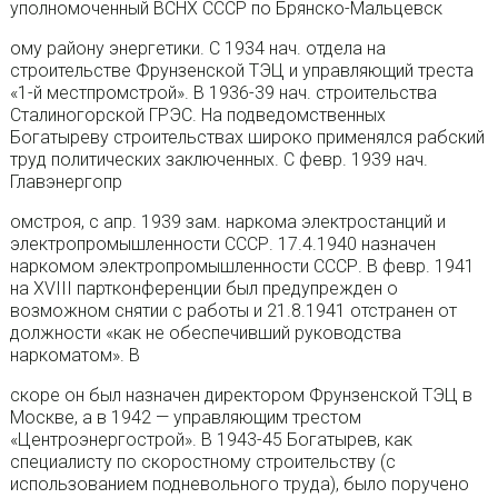
уполномоченный ВСНХ СССР по Брянско-Мальцевск
ому району энергетики. С 1934 нач. отдела на
строительстве Фрунзенской ТЭЦ и управляющий треста
«1-й местпромстрой». В 1936-39 нач. строительства
Сталиногорской ГРЭС. На подведомственных
Богатыреву строительствах широко применялся рабский
труд политических заключенных. С февр. 1939 нач.
Главэнергопр
омстроя, с апр. 1939 зам. наркома электростанций и
электропромышленности СССР. 17.4.1940 назначен
наркомом электропромышленности СССР. В февр. 1941
на XVIII партконференции был предупрежден о
возможном снятии с работы и 21.8.1941 отстранен от
должности «как не обеспечивший руководства
наркоматом». В
скоре он был назначен директором Фрунзенской ТЭЦ в
Москве, а в 1942 — управляющим трестом
«Центроэнергострой». В 1943-45 Богатырев, как
специалисту по скоростному строительству (с
использованием подневольного труда), было поручено