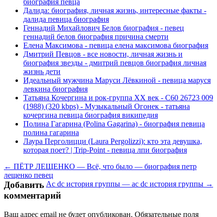
биография певца
Далида: биография, личная жизнь, интересные факты -
далида певица биография
Геннадий Михайлович Белов биография - певец
геннадий белов биография причина смерти
Елена Максимова - певица елена максимова биография
Дмитрий Певцов - все новости, личная жизнь и
биография звезды - дмитрий певцов биография личная
жизнь дети
Идеальный мужчина Маруси Лёвкиной - певица маруся
левкина биография
Татьяна Кочергина и рок-группа XX век - С60 26723 009
(1988) (320 kbps) - Музыкальный Огонек - татьяна
кочергина певица биография википедия
Полина Гагарина (Polina Gagarina) - биография певица
полина гагарина
Лаура Перголицци (Laura Pergolizzi): кто эта девушка,
которая поет? | Trip-Point - певица лпи биография
← ПЁТР ЛЕЩЕНКО — Всё, что было — биография петр
лещенко певец
Добавить
Ac dc история группы — ac dc история группы →
комментарий
Ваш адрес email не будет опубликован.
Обязательные поля