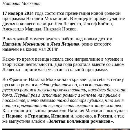
Наталия Москвина
17 ноября 2014
года состоится презентация новой сольной
программы Наталии Москвиной. В концерте примут участие
друзья и коллеги певицы: Лев Лещенко, Иосиф Кобзон,
Александр Маршал, Николай Носков.
В настоящий момент ведется работа над новым дуэтом
Наталии Москвиной
и
Льва Лещенко
, релиз которого
намечен на конец мая 2014г.
Какое- то время певица искала свое направление в музыке и
творческой деятельности. Два года работала вместе со Львом
Лещенко – принимала участие в сольной программе.
Во Франции Наталья Москвина открывает для себя эстетику
русского романса.
«Это удивительно, но всю полноту
русского романса можно прочувствовать, находясь далеко от
дома. Первый раз я исполнила романс а капелла на приеме в
посольстве, и это вызвало такой восторг публики, что меня
начали приглашать на выступления именно в этом жанре»
.
Как исполнительница романсов Наталия Москвина выступала
в
Париже
, в
Германии, Испании
и, конечно, в
России
, а так
же выпустила альбом
«Золотая коллекция романсов»
.