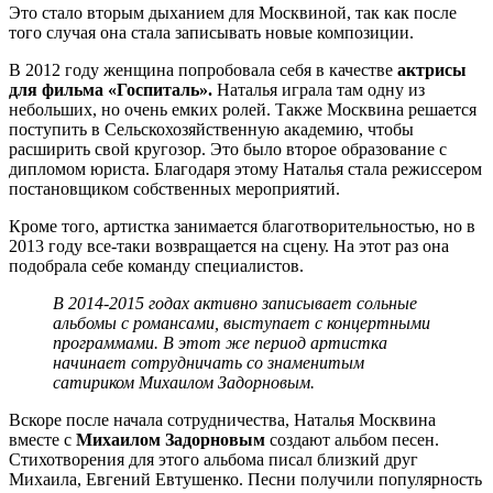
Это стало вторым дыханием для Москвиной, так как после
того случая она стала записывать новые композиции.
В 2012 году женщина попробовала себя в качестве
актрисы
для фильма «Госпиталь».
Наталья играла там одну из
небольших, но очень емких ролей. Также Москвина решается
поступить в Сельскохозяйственную академию, чтобы
расширить свой кругозор. Это было второе образование с
дипломом юриста. Благодаря этому Наталья стала режиссером
постановщиком собственных мероприятий.
Кроме того, артистка занимается благотворительностью, но в
2013 году все-таки возвращается на сцену. На этот раз она
подобрала себе команду специалистов.
В 2014-2015 годах активно записывает сольные
альбомы с романсами, выступает с концертными
программами. В этот же период артистка
начинает сотрудничать со знаменитым
сатириком Михаилом Задорновым.
Вскоре после начала сотрудничества, Наталья Москвина
вместе с
Михаилом Задорновым
создают альбом песен.
Стихотворения для этого альбома писал близкий друг
Михаила, Евгений Евтушенко. Песни получили популярность