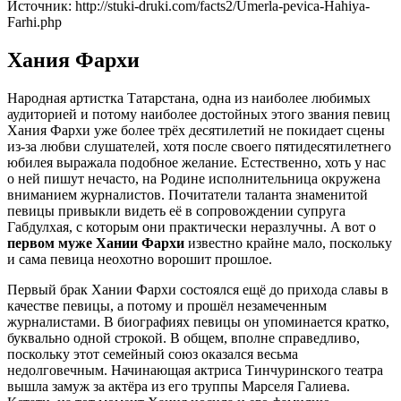
Источник: http://stuki-druki.com/facts2/Umerla-pevica-Hahiya-
Farhi.php
Хания Фархи
Народная артистка Татарстана, одна из наиболее любимых
аудиторией и потому наиболее достойных этого звания певиц
Хания Фархи уже более трёх десятилетий не покидает сцены
из-за любви слушателей, хотя после своего пятидесятилетнего
юбилея выражала подобное желание. Естественно, хоть у нас
о ней пишут нечасто, на Родине исполнительница окружена
вниманием журналистов. Почитатели таланта знаменитой
певицы привыкли видеть её в сопровождении супруга
Габдулхая, с которым они практически неразлучны. А вот о
первом муже Хании Фархи
известно крайне мало, поскольку
и сама певица неохотно ворошит прошлое.
Первый брак Хании Фархи состоялся ещё до прихода славы в
качестве певицы, а потому и прошёл незамеченным
журналистами. В биографиях певицы он упоминается кратко,
буквально одной строкой. В общем, вполне справедливо,
поскольку этот семейный союз оказался весьма
недолговечным. Начинающая актриса Тинчуринского театра
вышла замуж за актёра из его труппы Марселя Галиева.