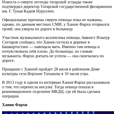
Новость о смерти легенды татарской эстрады также
подтвердил директор Татарской государственной филармонии
им. Г. Тукая Кадим Нуруллин.
Официальные причины смерти певицы пока не названы,
однако, по данным местных СМИ, у Хании Фархи оторвался
тромб, она умерла по дороге в больницу.
Участник музыкального коллектива певицы, баянист Ильнур
Саттаров сообщил, что Хания гостила в деревне в
Башкортостане — навещала мать. Именно там певица и
почувствовала себя плохо. До больницы, по словам
музыканта, Фархи доехать не успела — она скончалась по
дороге.
Прощание с Ханией пройдет 28 июля в районном Доме
культуры села Верхние Татышлы в 10 часов утра.
В 2013 году в одном из интервью Хания Фархи рассказывала
о том, что перенесла инсульт. Тогда певица попала в
реанимационное отделение МКДЦ, где ей была сделана
операция.
Хания Фархи