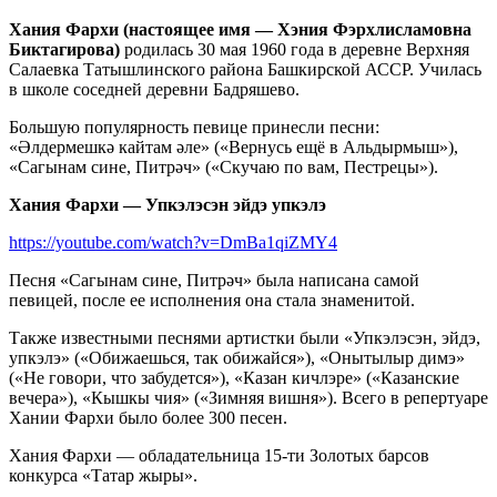
Хания Фархи (настоящее имя — Хэния Фэрхлисламовна
Биктагирова)
родилась 30 мая 1960 года в деревне Верхняя
Салаевка Татышлинского района Башкирской АССР. Училась
в школе соседней деревни Бадряшево.
Большую популярность певице принесли песни:
«Әлдермешкә кайтам әле» («Вернусь ещё в Альдырмыш»),
«Сагынам сине, Питрәч» («Скучаю по вам, Пестрецы»).
Хания Фархи — Упкэлэсэн эйдэ упкэлэ
https://youtube.com/watch?v=DmBa1qiZMY4
Песня «Сагынам сине, Питрәч» была написана самой
певицей, после ее исполнения она стала знаменитой.
Также известными песнями артистки были «Упкэлэсэн, эйдэ,
упкэлэ» («Обижаешься, так обижайся»), «Онытылыр димэ»
(«Не говори, что забудется»), «Казан кичлэре» («Казанские
вечера»), «Кышкы чия» («Зимняя вишня»). Всего в репертуаре
Хании Фархи было более 300 песен.
Хания Фархи — обладательница 15-ти Золотых барсов
конкурса «Татар жыры».