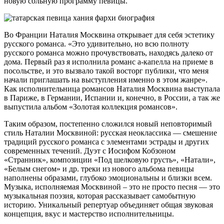
новую сольную программу певицы.
Во Франции Наталия Москвина открывает для себя эстетику
русского романса. «Это удивительно, но всю полноту
русского романса можно прочувствовать, находясь далеко от
дома. Первый раз я исполнила романс а-капелла на приеме в
посольстве, и это вызвало такой восторг публики, что меня
начали приглашать на выступления именно в этом жанре».
Как исполнительница романсов Наталия Москвина выступала
в Париже, в Германии, Испании и, конечно, в России, а так же
выпустила альбом «Золотая коллекция романсов».
Таким образом, постепенно сложился новый неповторимый
стиль Наталии Москвиной: русская неоклассика — смешение
традиций русского романса с элементами эстрады и других
современных течений. Дуэт с Иосифом Кобзоном
«Странник», композиции «Под шелковую грусть», «Натали»,
«Белым снегом» и др. треки из нового альбома певицы
наполнены образами, глубоко эмоциональны и близки всем.
Музыка, исполняемая Москвиной – это не просто песня — это
музыкальная поэзия, которая рассказывает самобытную
историю. Уникальный репертуар объединяет общая звуковая
концепция, вкус и мастерство исполнительницы.