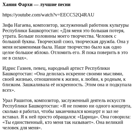
Хания Фархи — лучшие песни
https://youtube.com/watch?v=EECC52Q4RAU
Зифа Нагаева, композитор, заслуженный работник культуры
Республики Башкортостан: «Для меня это большая потеря,
утрата. Больше половины моего творчества. Человек с
большой буквы. Творческий союз, творческая дружба. Она у
меня незаменимая была. Наше творчество было как одно
целое большое яблоко. Отломить его. Я пока поверить в это
не в силах».
Идрис Газиев, певец, народный артист Республики
Башкортостан: «Она делилась искренне своими мыслями,
своей жизнью, отношением к жизни, к любви, к родным, к
близким. Зашкаливала её искренность. Этим она и подкупала
всех».
Урал Рашитов, композитор, заслуженный деятель искусств
Республики Башкортостан: «Я не помню ни одного концерта,
сколько я работал, чтобы заканчивался концерт и зал не
вставал. Я к ней просто обращался: «Царица». Она говорила:
«Ты единственный, кто меня так называет». Она великий
человек для меня».