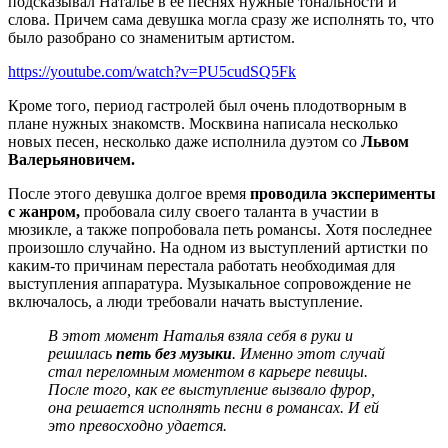
подсказывал Наталье в ее песнях нужные тональности и
слова. Причем сама девушка могла сразу же исполнять то, что
было разобрано со знаменитым артистом.
https://youtube.com/watch?v=PU5cudSQ5Fk
Кроме того, период гастролей был очень плодотворным в
плане нужных знакомств. Москвина написала несколько
новых песен, несколько даже исполнила дуэтом со
Львом
Валерьяновичем.
После этого девушка долгое время
проводила эксперименты
с жанром,
пробовала силу своего таланта в участии в
мюзикле, а также попробовала петь романсы. Хотя последнее
произошло случайно. На одном из выступлений артистки по
каким-то причинам перестала работать необходимая для
выступления аппаратура. Музыкальное сопровождение не
включалось, а люди требовали начать выступление.
В этот момент Наталья взяла себя в руки и
решилась
петь без музыки
. Именно этот случай
стал переломным моментом в карьере певицы.
После того, как ее выступление вызвало фурор,
она решается исполнять песни в романсах. И ей
это превосходно удается.