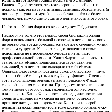
Кстати, на тот момент Хания носила и его фамилию —
Галиева. С учётом того, что театр героиня нашей статьи
покинула как раз из-за негативных семейных обстоятельств (а
попросту — ушла от мужа), а проработала в нём не более
четырёх лет, можно смело судить о длительности этого брака.
На фото — Хания Фархи со вторым мужем Габдулхаем
Несмотря на то, что этот период своей биографии Хания
Фархи вспоминает с большой неохотой, в нескольких своих
интервью она всё же обмолвилась вкратце о семейной жизни
с первым супругом. Как оказалось, отношения в семье
испортились не в последнюю очередь и из-за чисто
профессиональной ревности. Хания Фархи призналась, что на
театральных афишах подписывалась своей девичьей
фамилией, что несказанно выводило из себя её мужа.
Однажды дело закончилось даже рукоприкладством — муж
актрисы бил её свёрнутыми в трубочку афишами. Именно в
тот период исполнительница и взяла псевдоним Фархи —
сокращённое имя своего отца. Правда, семью это не спасло.
Тем не менее от этого брака, закончившегося настолько
плачевно, что Хания Фархи после развода даже поспешила
сменить фамилию мужа снова на девичью, осталось и
приятное наследство — дочь Алия. Кстати, и карьерой
певицы татарская знаменитость тоже косвенно обязана мужу.
Ведь сделав невозможной её дальнейшую карьеру в театре, он