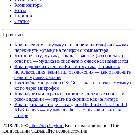
Композиторы
Ноты
Пианино
Статьи
Прочитай:
Как перекинуть музыку с планшета на телефон? — как
перекинуть музыку на телефон с компьютера
Кто знает эту; музыку, как называется? (из снапчата) —
ответ на — музыка из снапчата в очках как называется
Как подключить сервис Билайн музыка, стоимость
использования, варианты отключения — как отключить
сервис музыка билайн
Настройка микрофона CS: GO — как включать музыку в
кс го через микрофон
Как научиться играть на скрипке: полезные советы и
рекомендации — играть на скрипке как на гитаре
Как играть на гитаре — гайд по The Last of Us: Part II |
RBK Games — музыка из the last of us как играть на
гитаре
2018-2026 ©
https://mp3layk.ru
Все права защищены. При
копировании указывайте первоисточник.