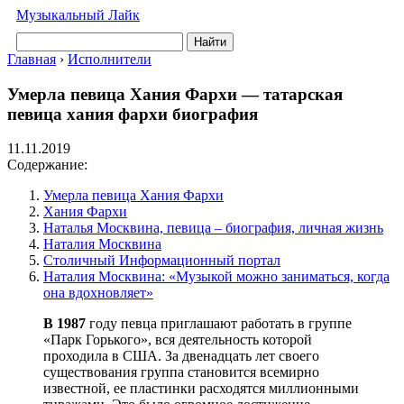
Музыкальный Лайк
Найти
Главная
›
Исполнители
Умерла певица Хания Фархи — татарская
певица хания фархи биография
11.11.2019
Содержание:
Умерла певица Хания Фархи
Хания Фархи
Наталья Москвина, певица – биография, личная жизнь
Наталия Москвина
Столичный Информационный портал
Наталия Москвина: «Музыкой можно заниматься, когда
она вдохновляет»
В 1987
году певца приглашают работать в группе
«Парк Горького», вся деятельность которой
проходила в США. За двенадцать лет своего
существования группа становится всемирно
известной, ее пластинки расходятся миллионными