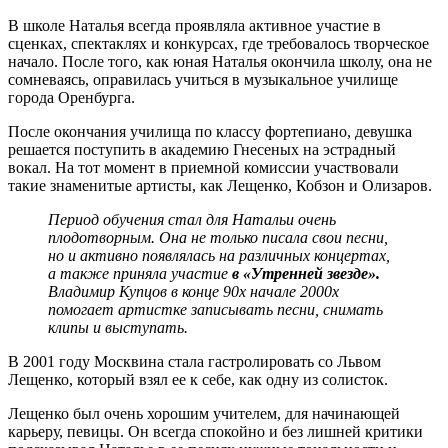
В школе Наталья всегда проявляла активное участие в
сценках, спектаклях и конкурсах, где требовалось творческое
начало. После того, как юная Наталья окончила школу, она не
сомневаясь, оправилась учиться в музыкальное училище
города Оренбурга.
После окончания училища по классу фортепиано, девушка
решается поступить в академию Гнесеных на эстрадный
вокал. На тот момент в приемной комиссии участвовали
такие знаменитые артисты, как Лещенко, Кобзон и Олизаров.
Период обучения стал для Натальи очень
плодотворным. Она не только писала свои песни,
но и активно появлялась на различных концертах,
а также приняла участие
в «Утренней звезде».
Владимир Купцов в конце 90х начале 2000х
помогает артистке записывать песни, снимать
клипы и выступать.
В 2001 году Москвина стала гастролировать со Львом
Лещенко, который взял ее к себе, как одну из солисток.
Лещенко был очень хорошим учителем, для начинающей
карьеру, певицы. Он всегда спокойно и без лишней критики