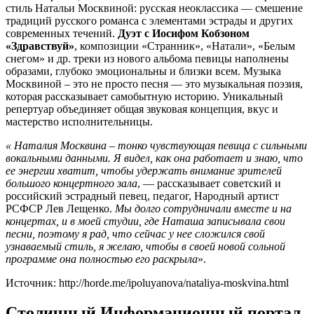
стиль Натальи Москвиной: русская неоклассика — смешение
традиций русского романса с элементами эстрады и других
современных течений.
Дуэт с Иосифом Кобзоном
«Здравствуй»
, композиции «Странник», «Натали», «Белым
снегом» и др. треки из нового альбома певицы наполнены
образами, глубоко эмоциональны и близки всем. Музыка
Москвиной – это не просто песня — это музыкальная поэзия,
которая рассказывает самобытную историю. Уникальный
репертуар объединяет общая звуковая концепция, вкус и
мастерство исполнительницы.
« Наталия Москвина – тонко чувствующая певица с сильными
вокальными данными. Я видел, как она работает и знаю, что
ее энергии хватит, чтобы удержать внимание зрителей
большого концертного зала
, — рассказывает советский и
российский эстрадный певец, педагог, Народный артист
РСФСР Лев Лещенко.
Мы долго сотрудничали вместе и на
концертах, и в моей студии, где Наташа записывала свои
песни, поэтому я рад, что сейчас у нее сложился свой
узнаваемый стиль, я желаю, чтобы в своей новой сольной
программе она полностью его раскрыла
».
Источник: http://horde.me/ipoluyanova/nataliya-moskvina.html
Столичный Информационный портал