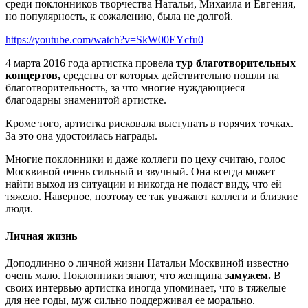
среди поклонников творчества Натальи, Михаила и Евгения,
но популярность, к сожалению, была не долгой.
https://youtube.com/watch?v=SkW00EYcfu0
4 марта 2016 года артистка провела
тур благотворительных
концертов,
средства от которых действительно пошли на
благотворительность, за что многие нуждающиеся
благодарны знаменитой артистке.
Кроме того, артистка рисковала выступать в горячих точках.
За это она удостоилась награды.
Многие поклонники и даже коллеги по цеху считаю, голос
Москвиной очень сильный и звучный. Она всегда может
найти выход из ситуации и никогда не подаст виду, что ей
тяжело. Наверное, поэтому ее так уважают коллеги и близкие
люди.
Личная жизнь
Доподлинно о личной жизни Натальи Москвиной известно
очень мало. Поклонники знают, что женщина
замужем.
В
своих интервью артистка иногда упоминает, что в тяжелые
для нее годы, муж сильно поддерживал ее морально.