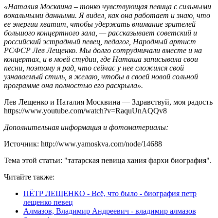
«Наталия Москвина – тонко чувствующая певица с сильными
вокальными данными. Я видел, как она работает и знаю, что
ее энергии хватит, чтобы удержать внимание зрителей
большого концертного зала, — рассказывает советский и
российский эстрадный певец, педагог, Народный артист
РСФСР Лев Лещенко. Мы долго сотрудничали вместе и на
концертах, и в моей студии, где Наташа записывала свои
песни, поэтому я рад, что сейчас у нее сложился свой
узнаваемый стиль, я желаю, чтобы в своей новой сольной
программе она полностью его раскрыла».
Лев Лещенко и Наталия Москвина — Здравствуй, моя радость
https://www.youtube.com/watch?v=RaquUnAQQv8
Дополнительная информация и фотоматериалы:
Источник: http://www.yamoskva.com/node/14688
Тема этой статьи: "татарская певица хания фархи биография".
Читайте также:
ПЁТР ЛЕЩЕНКО - Всё, что было - биография петр
лещенко певец
Алмазов, Владимир Андреевич - владимир алмазов