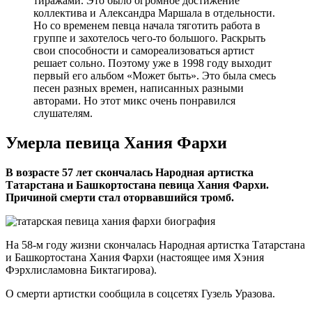
тиражами. Это было огромное достижение
коллектива и Александра Маршала в отдельности.
Но со временем певца начала тяготить работа в
группе и захотелось чего-то большого. Раскрыть
свои способности и самореализоваться артист
решает сольно. Поэтому уже в 1998 году выходит
первый его альбом «Может быть». Это была смесь
песен разных времен, написанных разными
авторами. Но этот микс очень понравился
слушателям.
Умерла певица Хания Фархи
В возрасте 57 лет скончалась Народная артистка
Татарстана и Башкортостана певица Хания Фархи.
Причиной смерти стал оторвавшийся тромб.
На 58-м году жизни скончалась Народная артистка Татарстана
и Башкортостана Хания Фархи (настоящее имя Хэния
Фэрхлисламовна Биктагирова).
О смерти артистки сообщила в соцсетях Гузель Уразова.