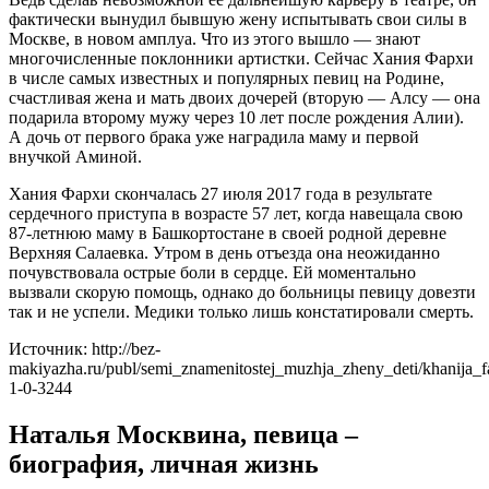
фактически вынудил бывшую жену испытывать свои силы в
Москве, в новом амплуа. Что из этого вышло — знают
многочисленные поклонники артистки. Сейчас Хания Фархи
в числе самых известных и популярных певиц на Родине,
счастливая жена и мать двоих дочерей (вторую — Алсу — она
подарила второму мужу через 10 лет после рождения Алии).
А дочь от первого брака уже наградила маму и первой
внучкой Аминой.
Хания Фархи скончалась 27 июля 2017 года в результате
сердечного приступа в возрасте 57 лет, когда навещала свою
87-летнюю маму в Башкортостане в своей родной деревне
Верхняя Салаевка. Утром в день отъезда она неожиданно
почувствовала острые боли в сердце. Ей моментально
вызвали скорую помощь, однако до больницы певицу довезти
так и не успели. Медики только лишь констатировали смерть.
Источник: http://bez-
makiyazha.ru/publ/semi_znamenitostej_muzhja_zheny_deti/khanija_
1-0-3244
Наталья Москвина, певица –
биография, личная жизнь