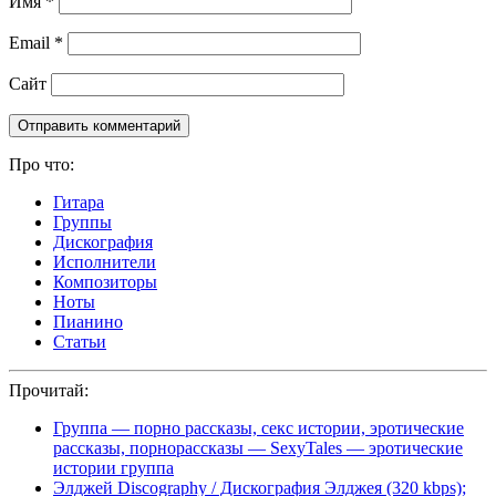
Имя
*
Email
*
Сайт
Про что:
Гитара
Группы
Дискография
Исполнители
Композиторы
Ноты
Пианино
Статьи
Прочитай:
Группа — порно рассказы, секс истории, эротические
рассказы, порнорассказы — SexyTales — эротические
истории группа
Элджей Discography / Дискография Элджея (320 kbps);