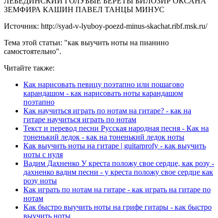
ЛЕБЕДИНСКИЙ ГОЛУБЫЕ БЕРЕТЫ БИЛОЗИР ОКСАНА
ЗЕМФИРА КАШИН ПАВЕЛ ТАНЦЫ МИНУС
Источник: http://syad-v-lyuboy-poezd-minus-skachat.ribf.msk.ru/
Тема этой статьи: "как выучить ноты на пианино
самостоятельно".
Читайте также:
Как нарисовать певицу поэтапно или пошагово
карандашом - как нарисовать ноты карандашом
поэтапно
Как научиться играть по нотам на гитаре? - как на
гитаре научиться играть по нотам
Текст и перевод песни Русская народная песня - Как на
тоненький ледок - как на тоненький ледок ноты
Как выучить ноты на гитаре | guitarprofy - как выучить
ноты с нуля
Вадим Дахненко У креста положу свое сердце, как розу -
дахненко вадим песни - у креста положу свое сердце как
розу ноты
Как играть по нотам на гитаре - как играть на гитаре по
нотам
Как быстро выучить ноты на грифе гитары - как быстро
выучить ноты