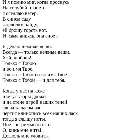
И я помню миг, когда проснусь.
На голубой планете
я оседлаю ветер.
В синем саду
я девочку найду,
ей брошу горсть нот.
И, сама дивясь, она споет:
Я делаю нежные вещи.
Всегда — только нежные вещи.
Хэй, любовь!
Только с Тобою —
и во имя Твое.
Только с Тобою и во имя Твое.
Только с Тобой — и для тебя.
Когда у нас на коже
цветут узоры дрожи
и на стене игрой наших теней
свеча за часом час
чертит клинопись всех наших ласк —
тогда я слышу ноты.
Поет незримый кто-то.
О, кинь мне нить!
Дозволь мне уловить,