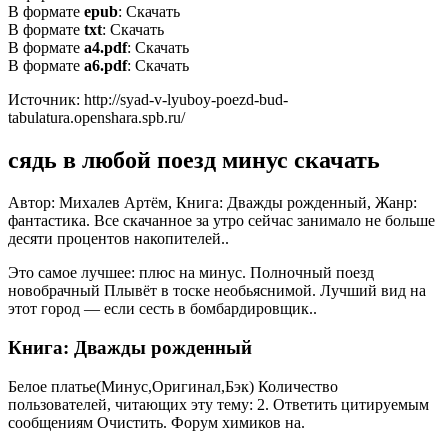
В формате
epub
: Скачать
В формате
txt
: Скачать
В формате
a4.pdf
: Скачать
В формате
a6.pdf
: Скачать
Источник: http://syad-v-lyuboy-poezd-bud-
tabulatura.openshara.spb.ru/
сядь в любой поезд минус скачать
Автор: Михалев Артём, Книга: Дважды рожденный, Жанр:
фантастика. Все скачанное за утро сейчас занимало не больше
десяти процентов накопителей..
Это самое лучшее: плюс на минус. Полночный поезд
новобрачный Плывёт в тоске необьяснимой. Лучший вид на
этот город — если сесть в бомбардировщик..
Книга: Дважды рожденный
Белое платье(Минус,Оригинал,Бэк) Количество
пользователей, читающих эту тему: 2. Ответить цитируемым
сообщениям Очистить. Форум химиков на.