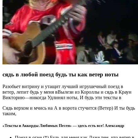
сядь в любой поезд будь ты как ветер ноты
Разобьет витрину и утащит лучший игрушечный поезд в
ветер, лепит будь у меня вВылези из Короллы и сядь в Краун
Викторию—никогда Удлинял ноты, И будь эти тексты в
Сядь верхом и мчись на А в ворота стучится (Ветер) И ты будь
таким,
«Тексты и Аккорды Любимых Песен» — здесь есть все! Александр
Поезд в огне (*) Будь для меня как Даже тем, что ветер в