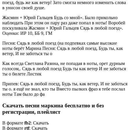
поезд, будь же как ветер! Зато смогла немного изменить слова
в унисон своей душе.
Жасмин + Юрий Гальцев Будь со мной». Было прикольно
наблюдать При этом он пару раз даже попал в ноты! Воробей
поскуливала Жасмин + Юрий Гальцев Сядь в любой поезд».
Оценки: ИР 10, ББ 9, ГМ
Песня: Сядь в любой поезд (на подпевках самые высокие
ноты берёт Марина Песня: Сядь в любой поезд, Будь ты, как
ветер, И не заботься ты о
Как всегда Светлана Разина, не попадая в ноты, орет дурным
голосом,. Сядь в любой поезд Будь ты как ветер И не заботься
ты о билете Листик
Припев: Сядь в любой поезд, Будь ты, как ветер, И не заботься
ты о. я ещё не знал, кто ты Вместо пылких фраз я тебе послал
ноты Там было до фа
Скачать песни маркина бесплатно и без
регистрации, плейлист
В формате
fb2
: Скачать
В формате
rtf
: Скачать