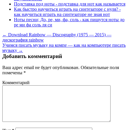
Подставка под ноты - подставка для нот как называется
Как быстро научиться играть на синтезаторе с нуля? -
как научиться играть на синтезаторе не зная нот
Ноты песни; До, ре, ми, фа, соль - как пишутся ноты до
ре ми фа соль ля си
← Download Rainbow — Discography (1975 — 2015) —
дискография rainbow
Учимся писать музыку на компе — как на компьютере писать
музыку →
Добавить комментарий
Ваш адрес email не будет опубликован.
Обязательные поля
помечены
*
Комментарий