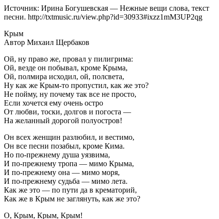
Источник: Ирина Богушевская — Нежные вещи слова, текст
песни. http://txtmusic.ru/view.php?id=30933#ixzz1mM3UP2qg
Крым
Автор Михаил Щербаков
Ой, ну право же, провал у пилигрима:
Ой, везде он побывал, кроме Крыма,
Ой, полмира исходил, ой, полсвета,
Ну как же Крым-то пропустил, как же это?
Не пойму, ну почему так все не просто,
Если хочется ему очень остро
От любви, тоски, долгов и погоста —
На желанный дорогой полуостров!
Он всех женщин разлюбил, и вестимо,
Он все песни позабыл, кроме Кима.
Но по-прежнему душа уязвима,
И по-прежнему тропа — мимо Крыма,
И по-прежнему она — мимо моря,
И по-прежнему судьба — мимо лета.
Как же это — по пути да в крематорий,
Как же в Крым не заглянуть, как же это?
О, Крым, Крым, Крым!