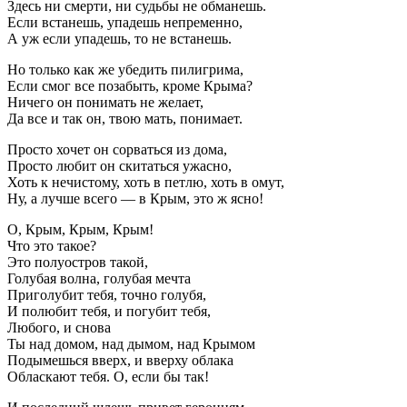
Здесь ни смерти, ни судьбы не обманешь.
Если встанешь, упадешь непременно,
А уж если упадешь, то не встанешь.
Но только как же убедить пилигрима,
Если смог все позабыть, кроме Крыма?
Ничего он понимать не желает,
Да все и так он, твою мать, понимает.
Просто хочет он сорваться из дома,
Просто любит он скитаться ужасно,
Хоть к нечистому, хоть в петлю, хоть в омут,
Ну, а лучше всего — в Крым, это ж ясно!
О, Крым, Крым, Крым!
Что это такое?
Это полуостров такой,
Голубая волна, голубая мечта
Приголубит тебя, точно голубя,
И полюбит тебя, и погубит тебя,
Любого, и снова
Ты над домом, над дымом, над Крымом
Подымешься вверх, и вверху облака
Обласкают тебя. О, если бы так!