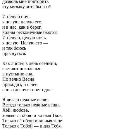
дозволь мне повторить
эту музыку хотя бы раз!!
И целую ночь
я целую, целую его,
и в нас, как в берег,
волны бесконечные бьются.
И целую, целую ночь
я целую. Целую его —
и так боюсь
проснуться.
Как листья в день осенний,
слетают поколенья
в пустыню сна.
Но вечно Весна
приходит, и с ней
снова девочка поет одна:
Я делаю нежные вещи.
Всегда только нежные вещи.
Хэй, любовь,
только с тобою и во имя Твое.
Только с Тобою и во имя твое.
Только с Тобой — и для Тебя.