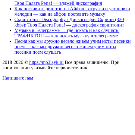
Твоя Палата Рэпа! — элджей дискография
Как поставить рингтон на Айфон: загрузка и установка
мелодии — как на айфон поставить музыку
Скриптонит Discography / Дискография Скрипи (320
kbps); Твоя Палата Рэпа! — дискография скриптонит
Музыка в Телеграмме — где искать и как слушать |
ТРАФИКТОП — как искать музыку в телеграмме
Песня как мы дружно весело живём учим ноты песенки
поем — как мы дружно весело живем учим ноты
песенки поем слушать
2018-2026 ©
https://mp3layk.ru
Все права защищены. При
копировании указывайте первоисточник.
Напишите нам