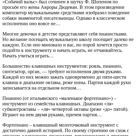
«Собачий вальс» был сочинен в шутку Ф. Шопеном по
просьбе его жены Авроры Дюдеван. В этом произведении
композитор музыкальными средствами изобразил поведение
собаки знаменитой писательницы. Однако в классическом
исполнении оно вовсе не…
Многие девочки в детстве представляют себя пианистками.
Но желание посещать музыкальную школу посещает далеко не
каждую. Если оно миновало и вас, но порой хочется просто
подойти к инструменту и начать играть, не отчаивайтесь.
Начать учиться играть…
Большинство клавишных инструментов: рояль, пианино,
синтезатор, орган, — требуют исполнения двумя руками.
Каждой из них можно зажать одновременно до пяти-шести
клавиш в диапазоне октавы, реже ноны. Партия каждой руки
записывается на отдельном нотном…
Пианино (от итальянского «маленькое фортепиано») –
инструмент из семейства клавишных. Диапазон «ля»
субконтроктавы – «ля» четвертой октавы (реже «до» пятой).
Играют на нем двумя руками, причем партия…
Фортепиано – клавишный молоточковый инструмент с
достаточно давней историей. По своему строению он схож с
органом, клавесином, пианолами, верджинелами и другими