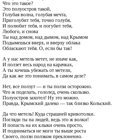
Что это такое?
Это полуостров такой,
Голубая волна, голубая мечта,
Приголубит тебя, точно голубя,
И полюбит тебя, и погубит тебя,
Любого, и снова
Ты над домом, над дымом, над Крымом
Подымешься вверх, и вверху облака
Обласкают тебя. О, если бы так!
А у нас метель метет, не иначе как,
И ползет весь народ на карачках,
А ты хочешь убежать от метели,
Да как же это понимать, в самом деле?
Нет, все ползут — и ты ползи осторожно.
Что ж поделать, гололед, очень скользко.
Полуостров захотел! Ну это можно.
Правда, Крымский далеко — так близко Кольский.
Да что метель! Куда страшней кривотолки.
Погляди ты на людей, ведь это ж волки!
И попасть на их клыки очень просто,
И подниматься не моги ты выше роста
Своего, ползи ползком преклоненно.