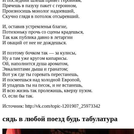
И последний шлешь привет героиням,
Прячешь в пазуху пакет с героином,
Произносишь монолог надоевший,
Скучно глядя в потолок отсыревший.
И, оставив устремленья благие,
Потихоньку прочь со сцены крадешься,
Так как публика давно в летаргии
И оваций от нее не дождешься.
И поэтому бочком так — за кулисы,
Ну а там уже кругом кипарисы.
Ой, наполнится душа ароматом,
Эвкалиптами дыша и гранатом;
Вот уж где ты горевать перестанешь,
И посмеешься над холодной Европой,
И упадешь ты на песок, и не встанешь,
И всю жизнь так пролежишь, кверху пузом.
О, если бы так.
Источник: http://vk.com/topic-1201907_25973342
сядь в любой поезд будь табулатура