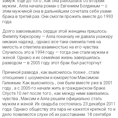
замуж. Еще до того , как она разошлась со вторым
мужем , Алла начала роман с Евгением Болдиным — с
этим мужчиной она в дальнейшем сочетала себя узами
брака в третий раз. Они смогли прожить вместе до 1993
года.
Долго завоевывать сердце этой женщины пришлось
Филиппу Киркорову — Алла поначалу не давала ухажеру
никаких надежд , однако все-таки сменила гнев на
милость и ответила взаимностью на его чувства.
Случилось это в 1994 году — тогда они стали мужем и
женой. Однако и их семейная жизнь завершилась
разводом — в 2005 году этот брак был расторгнут.
Причиной развода , как выяснилось позже , стали
отношения с шоуменом и юмористом Максимом
Галкиным. Как выяснилось , они были вместе уже в 2001
году , а с 2005-го начали жить в гражданском браке.
Спустя 10 лет после того , как между ними завязались
чувства , Максим и Алла решили официально стать
мужем и женой. Их свадьба состоялась 23 декабря 2011
года. Однако обществу эта пара не кажется крепкой: то и
дело появляются слухи об их расставании. 18 сентября