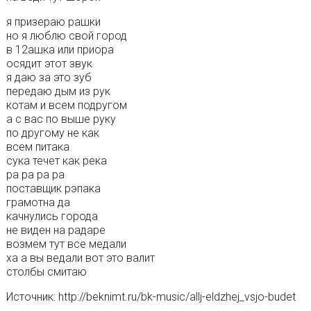
я призераю рашки
но я люблю свой город
в 12ашка или приора
осядит этот звук
я даю за это зуб
передаю дым из рук
котам и всем подругом
а с вас по выше руку
по другому не как
всем питака
сука течет как река
ра ра ра ра
поставщик рэпака
грамотна да
качнулись города
не виден на радаре
возмем тут все медали
ха а вы ведали вот это валит
столбы смитаю
Источник: http://beknimt.ru/bk-music/allj-eldzhej_vsjo-budet