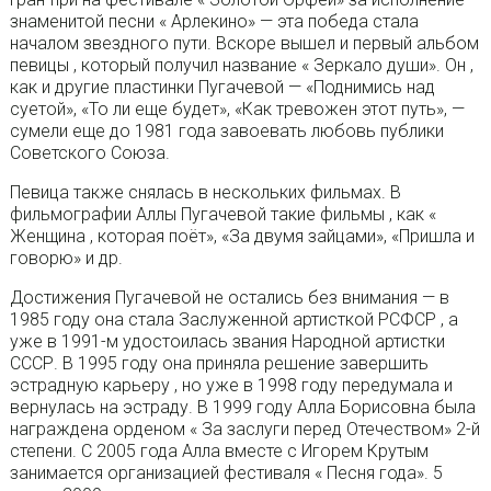
знаменитой песни « Арлекино» — эта победа стала
началом звездного пути. Вскоре вышел и первый альбом
певицы , который получил название « Зеркало души». Он ,
как и другие пластинки Пугачевой — «Поднимись над
суетой», «То ли еще будет», «Как тревожен этот путь», —
сумели еще до 1981 года завоевать любовь публики
Советского Союза.
Певица также снялась в нескольких фильмах. В
фильмографии Аллы Пугачевой такие фильмы , как «
Женщина , которая поёт», «За двумя зайцами», «Пришла и
говорю» и др.
Достижения Пугачевой не остались без внимания — в
1985 году она стала Заслуженной артисткой РСФСР , а
уже в 1991-м удостоилась звания Народной артистки
СССР. В 1995 году она приняла решение завершить
эстрадную карьеру , но уже в 1998 году передумала и
вернулась на эстраду. В 1999 году Алла Борисовна была
награждена орденом « За заслуги перед Отечеством» 2-й
степени. С 2005 года Алла вместе с Игорем Крутым
занимается организацией фестиваля « Песня года». 5