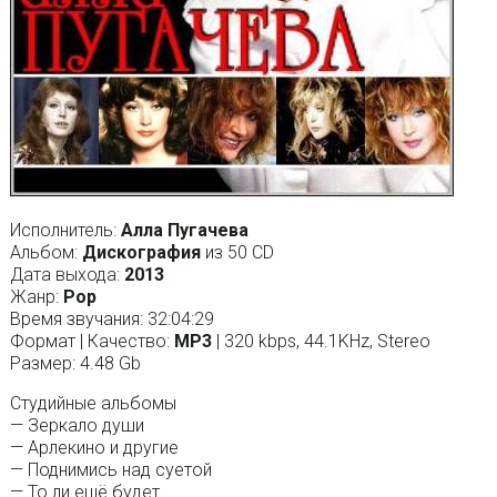
Исполнитель:
Алла Пугачева
Альбом:
Дискография
из 50 CD
Дата выхода:
2013
Жанр:
Pop
Время звучания: 32:04:29
Формат | Качество:
MP3
| 320 kbps, 44.1KHz, Stereo
Размер: 4.48 Gb
Студийные альбомы
— Зеркало души
— Арлекино и другие
— Поднимись над суетой
— То ли ещё будет