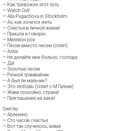
— Как тревожен этот путь
— Watch Out!
— Alla Pugachova in Stockholm
— Ах, как хочется жить
— Счастья в личной жизни!
— Пришла и говорю
— Миллион роз
— Песни вместо писем (сплит)
— Алла
— Не делайте мне больно, господа
— Да!
— Золотые песни
— Речной трамвайчик
— А был ли мальчик?
— Это любовь (сплит с М.Галкин)
— Живи спокойно, страна!
— Приглашение на закат
Синглы
— Арлекино
— Сто часов счастья
— Вот так случилось, мама