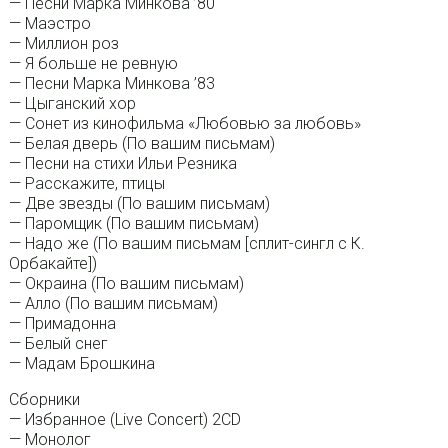
— Песни Марка Минкова ’80
— Маэстро
— Миллион роз
— Я больше не ревную
— Песни Марка Минкова ’83
— Цыганский хор
— Сонет из кинофильма «Любовью за любовь»
— Белая дверь (По вашим письмам)
— Песни на стихи Ильи Резника
— Расскажите, птицы
— Две звезды (По вашим письмам)
— Паромщик (По вашим письмам)
— Надо же (По вашим письмам [сплит-сингл с К.
Орбакайте])
— Окраина (По вашим письмам)
— Алло (По вашим письмам)
— Примадонна
— Белый снег
— Мадам Брошкина
Сборники
— Избранное (Live Concert) 2CD
— Монолог