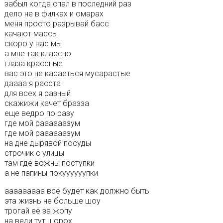
забыл когда спал в последний раз
дело не в филках и омарах
меня просто разрывай басс
качают массы
скоро у вас мы
а мне так классно
глаза крассные
вас это не касаеться мусарастые
даааа я расста
для всех я разный
скажижи качет бразза
еще ведро по разу
где мой раааааазум
где мой раааааазум
на дне дырявой посуды
строчик с улицы
там где вожны поступки
а не папины покуууууупки
ааааааааа все будет как должно быть
эта жизнь не больше шоу
трогай её за жопу
на веди тут шорох