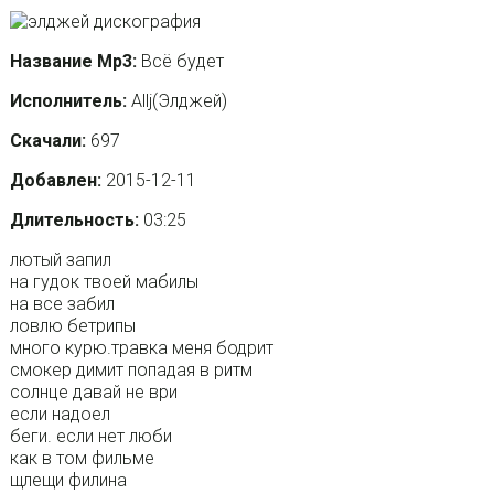
Название Mp3:
Всё будет
Исполнитель:
Allj(Элджей)
Скачали:
697
Добавлен:
2015-12-11
Длительность:
03:25
лютый запил
на гудок твоей мабилы
на все забил
ловлю бетрипы
много курю.травка меня бодрит
смокер димит попадая в ритм
солнце давай не ври
если надоел
беги. если нет люби
как в том фильме
щлещи филина