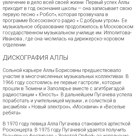
увлечение в дело всей своей жизни. Первый успех Аллы
приходит в год окончания школы — она записывает свою
первую песню « Робот», которая прозвучала в
программе Всесоюзного радио « С добрым утром». Ее
музыкальное образование продолжилось в Московском
государственном музыкальном училище им. Ипполитова-
Иванова , где она числилась на дирижерско-хоровом
отделении.
ДИСКОГРАФИЯ АЛЛЫ
Сольной карьере Аллы Борисовны предшествовало
участие в многочисленных музыкальных коллективах. В
1966 году состоялись ее первые гастроли , которые
прошли в Тюмени и Заполярье вместе с агитбригадой
радиостанции « Юность». В дальнейшем Пугачева успела
поработать и учительницей музыки , и солисткой в
ансамблях « Новый электрон», «Москвичи» и «Веселые
ребята».
В 1970 году певица Алла Пугачева становится артисткой
Росконцерта. В 1975 году Пугачевой удается получить
Гран-при на фестивале « Золотой Орфей» за исполнение