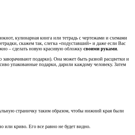
окнот, кулинарная книга или тетрадь с чертежами и схемами
 тетрадки, скажем так, слегка «подуставший» и даже если Вас
нужно – сделать новую красивую обложку
своими руками
.
ю заворачивают подарки). Она может быть разной расцветки и
расиво упакованные подарки, дарили каждому человеку. Затем
тульную страничку таким образом, чтобы нижний края были
о или криво. Его все равно не будет видно.