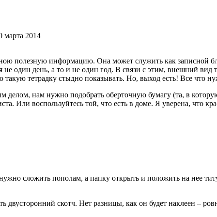
 марта 2014
ужною полезную информацию. Она может служить как записной бл
я не один день, а то и не один год. В связи с этим, внешний вид
о такую тетрадку стыдно показывать. Но, выход есть! Все что 
м делом, нам нужно подобрать оберточную бумагу (та, в котору
иста. Или воспользуйтесь той, что есть в доме. Я уверена, что к
 нужно сложить пополам, а папку открыть и положить на нее ти
ь двусторонний скотч. Нет разницы, как он будет наклеен – ровн