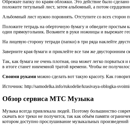
Обрежьте папку по краям обложки. Это действие было сделано 
положите титульный лист, затем альбомный, а потом сердцевину
Альбомный лист нужно поровнять. Отступите со всех сторон по
Положите тетрадь на оберточную бумагу и обведите простым к
один прямоугольник. Возьмите в руки ножницы и вырежьте ге
На лицевую сторону тетради (папки) в три ряда наклейте двуст
Заверните края бумаги и приклейте все там же двусторонним ско
Так, как бумага не очень плотная, она может легко порваться и
в итоге станет никчемной тратой времени. Чтобы не получилос
Своими руками
можно сделать вот такую красоту. Как говорит
Источник: http://samodelka.info/rukodelie/krasivaya-oblogka-svoimi
Обзор сервиса МТС Музыка
Музыка всегда привлекала людей. Поэтому большинство совре
скачать все треки не получится, так как объём памяти огранич
котором доступно прослушивание музыкальных произведений б