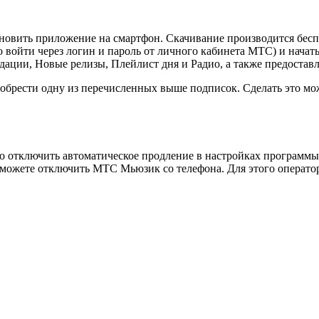
новить приложение на смартфон. Скачивание производится беспла
о войти через логин и пароль от личного кабинета МТС) и начат
ации, Новые релизы, Плейлист дня и Радио, а также предостав
обрести одну из перечисленных выше подписок. Сделать это мо
сто отключить автоматическое продление в настройках программ
, можете отключить МТС Мьюзик со телефона. Для этого оператор