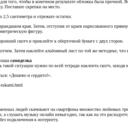
для того, чтобы в конечном результате обложка была прочной. В
. Поставьте скрепки на место.
 2,5 сантиметра и отрежьте остатки.
арандашом края. Затем, отступив от краев нарисованного прямо
ометрическую фигуру.
оронний скотч и приклейте к оберточной бумаге с двух сторон.
тчем. Затем наклейте альбомный лист по той же методике, что и 
 наша
самоделка
ь такой ситуации нужно по всей тетради наклеить скотч, заходя
ься: «Дешево и сердито!».
-rukami.html
менных людей скачивают на смартфоны множество любимых трек
ен, а слушать музыку онлайн невыгодно, так как на это расходуе
ез подключения к интернету.