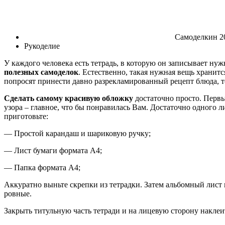
Самоделкин 20
Рукоделие
У каждого человека есть тетрадь, в которую он записывает н
полезных самоделок
. Естественно, такая нужная вещь хранитс
попросят принести давно разрекламированный рецепт блюда, т
Сделать самому красивую обложку
достаточно просто. Первы
узора – главное, что бы понравилась Вам. Достаточно одного л
приготовьте:
— Простой карандаш и шариковую ручку;
— Лист бумаги формата А4;
— Папка формата А4;
Аккуратно выньте скрепки из тетрадки. Затем альбомный лист
ровные.
Закрыть титульную часть тетради и на лицевую сторону наклеит