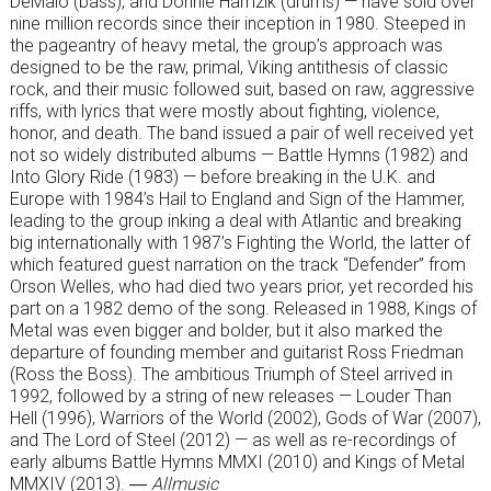
DeMaio (bass), and Donnie Hamzik (drums) — have sold over
nine million records since their inception in 1980. Steeped in
the pageantry of heavy metal, the group’s approach was
designed to be the raw, primal, Viking antithesis of classic
rock, and their music followed suit, based on raw, aggressive
riffs, with lyrics that were mostly about fighting, violence,
honor, and death. The band issued a pair of well received yet
not so widely distributed albums — Battle Hymns (1982) and
Into Glory Ride (1983) — before breaking in the U.K. and
Europe with 1984’s Hail to England and Sign of the Hammer,
leading to the group inking a deal with Atlantic and breaking
big internationally with 1987’s Fighting the World, the latter of
which featured guest narration on the track “Defender” from
Orson Welles, who had died two years prior, yet recorded his
part on a 1982 demo of the song. Released in 1988, Kings of
Metal was even bigger and bolder, but it also marked the
departure of founding member and guitarist Ross Friedman
(Ross the Boss). The ambitious Triumph of Steel arrived in
1992, followed by a string of new releases — Louder Than
Hell (1996), Warriors of the World (2002), Gods of War (2007),
and The Lord of Steel (2012) — as well as re-recordings of
early albums Battle Hymns MMXI (2010) and Kings of Metal
MMXIV (2013).
― Allmusic