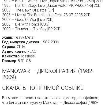
1997 — Hell On Wheels Live [Japan Victor VICP-60278-9] 2CD
1999 — Hell On Stage Live [Japan Victor VICP-60674-5] 2CD
2003 — The Dawn Of Battle [EP]
2005 — Live At The Earthshaker Fest, 23-07-2005 2CD
2007 — Gods Of War [Live 2CD]
2008 — Die With Honor [CDS]
2009 — Thunder In The Sky [EP 2CD]
Жанр
: Heavy Metal
Год выпуска дисков
: 1982-2009
Страна
: США
Аудио кодек
: FLAC
Качество
: lossless
Размер
: 8.31 GB
MANOWAR — ДИСКОГРАФИЯ (1982-
2009)
СКАЧАТЬ ПО ПРЯМОЙ ССЫЛКЕ
Вы можете воспользоваться поиском торрент файлов,
что бы скачать музыку Manowar — Дискография (1982-