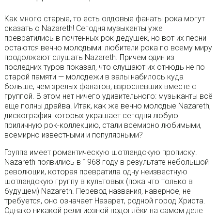
Как много старые, то есть олдовые фанаты рока могут
сказать о Nazareth! Сегодня музыканты уже
превратились в почтенных рок-дедушек, но вот их песни
остаются вечно молодыми: любители рока по всему миру
продолжают слушать Nazareth. Причем один из
последних туров показал, что слушают их отнюдь не по
старой памяти — молодежи в залы набилось куда
больше, чем зрелых фанатов, взрослевших вместе с
группой. В этом нет ничего удивительного: музыканты всё
еще полны драйва. Итак, как же вечно молодые Nazareth,
дискография которых украшает сегодня любую
приличную рок-коллекцию, стали всемирно любимыми,
всемирно известными и популярными?
Группа имеет романтическую шотландскую прописку.
Nazareth появились в 1968 году в результате небольшой
революции, которая превратила одну неизвестную
шотландскую группу в культовых (пока что только в
будущем) Nazareth. Перевод названия, наверное, не
требуется, оно означает Назарет, родной город Христа.
Однако никакой религиозной подоплёки на самом деле