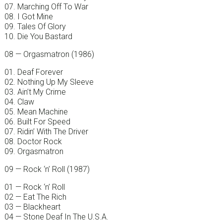
07. Marching Off To War
08. I Got Mine
09. Tales Of Glory
10. Die You Bastard
08 — Orgasmatron (1986)
01. Deaf Forever
02. Nothing Up My Sleeve
03. Ain’t My Crime
04. Claw
05. Mean Machine
06. Built For Speed
07. Ridin’ With The Driver
08. Doctor Rock
09. Orgasmatron
09 — Rock ‘n’ Roll (1987)
01 — Rock ‘n’ Roll
02 — Eat The Rich
03 — Blackheart
04 — Stone Deaf In The U.S.A.