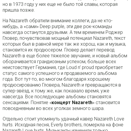
но в 1973 году у них еще не было той славы, которая
пришла позже.
На Nazareth обратили внимание коллеги, да не кто-
нибудь, а «сами» Deep purple, эти две рок-команды
навсегда останутся друзьями. А тем временем Роджер
Гловер, почувствовав мощный потенциал Nazareth, текст
которых был в равной мере так же хорош, как и музыка,
становится их продюсером. Гловер делает перевод
Nazareth в еще более тяжелое звучание, и новый альбом
оборачивается грандиозным успехом, больше всех
неистовствует Германия, где Loud n’ proud приобретает
статус самого успешного и продаваемого альбома
года. Вот тут-то, во многом благодаря хорошему
продюсированию Гловера, Nazareth и превращаются в
супер-звёзд, к тому же, как показало время, уже
навсегда. Все последующие альбомы становятся
сенсациями. Понятие «
концерт Nazareth
» становится
повседневным во всех уголках земного шара.
Отдельно стоит упомянуть удачный кавер Nazareth Love
hurts. Исходная песня, Everly brothers, померкла на фоне
Nazareth Love hurts. Музыканты изменили только