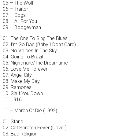
05 — The Wolf
06 — Traitor
07 — Dogs
08 — All For You
09 — Boogeyman
01. The One To Sing The Blues
02. I’m So Bad (Baby I Don’t Care)
03. No Voices In The Sky
04. Going To Brazil
05. Nightmare/The Dreamtime
06. Love Me Forever
07. Angel City
08. Make My Day
09. Ramones
10. Shut You Down
11. 1916
11 — March Or Die (1992)
01. Stand
02. Cat Scratch Fever (Cover)
03. Bad Religion