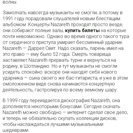
волны.
Замолчать навсегда музыканты не смогли, а потому в
1991 году порадовали слушателей новым блестящим
альбомом. Концерты Nazareth проходят просто везде,
они собирают полные залы,
купить билеты
на которые
почти невозможно. Однако во время одного такого тура
от сердечного приступа умирает бессменный ударник
Nazareth — Даррел Свит. Надо сказать, парень имел на
это право — ему было 52 года. Смерть товарища
заставляет Nazareth прервать турне и вернуться на
родину, в Шотландию. Но и тут музыканты не смогли
усидеть спокойно: вскоре они находят себя нового
ударника — сына своего же бас-гитариста, и уже в этом
омоложенном виде снова начинаются концертную
деятельность, гастролируя по всему земному шару.
В 1999 году переиздается дискография Nazareth, она
дополняется некоторыми бонусами. Сегодня скачать
Nazareth можно свободно — интернет сделал свое дело,
и теперь не обязательно скупать коллекции дисков,
чтобы наслаждаться лучшими музыкальными
шедеврами.