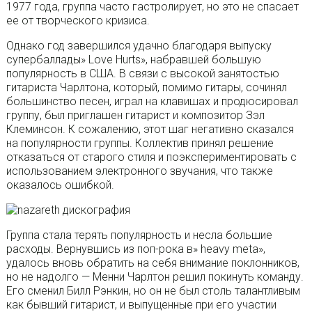
1977 года, группа часто гастролирует, но это не спасает
ее от творческого кризиса.
Однако год завершился удачно благодаря выпуску
супербаллады» Love Hurts», набравшей большую
популярность в США. В связи с высокой занятостью
гитариста Чарлтона, который, помимо гитары, сочинял
большинство песен, играл на клавишах и продюсировал
группу, был приглашен гитарист и композитор Зэл
Клеминсон. К сожалению, этот шаг негативно сказался
на популярности группы. Коллектив принял решение
отказаться от старого стиля и поэкспериментировать с
использованием электронного звучания, что также
оказалось ошибкой.
Группа стала терять популярность и несла большие
расходы. Вернувшись из поп-рока в» heavy meta»,
удалось вновь обратить на себя внимание поклонников,
но не надолго — Менни Чарлтон решил покинуть команду.
Его сменил Билл Рэнкин, но он не был столь талантливым
как бывший гитарист, и выпущенные при его участии