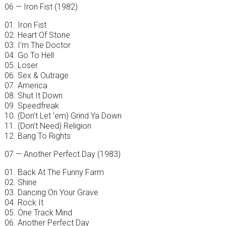
06 — Iron Fist (1982)
01. Iron Fist
02. Heart Of Stone
03. I’m The Doctor
04. Go To Hell
05. Loser
06. Sex & Outrage
07. America
08. Shut It Down
09. Speedfreak
10. (Don’t Let ’em) Grind Ya Down
11. (Don’t Need) Religion
12. Bang To Rights
07 — Another Perfect Day (1983)
01. Back At The Funny Farm
02. Shine
03. Dancing On Your Grave
04. Rock It
05. One Track Mind
06. Another Perfect Day