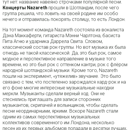
тут нет: название навеяно строчками популярной песни.
Концерты Nazareth
прошли в Шотландии, после чего
группа решила, что ловить на своей родине им особо
нечего и отправилась покорять столицу, то есть Лондон.
На тот момент команда Nazareth состояла из вокалиста
Дэна Маккаферти, гитариста Мэнни Чарлтона, басиста
Пита Агню и ударника Даррела Свита. Словом,
классический состав рок-группы. Но вот музыка их была
отнюдь не такой классической. Да, это был рок, самое
модное и перспективное направление в музыке того
времени, но это был рок с оттенком кантри, рок с флёром
народной шотландской музыки. Кроме того, Nazareth
пошли на эксперимент, «утяжелив» звучание. Это было
связано с тем, что постепенно зарождался хард-рок и на
его фоне многие интересные музыкальные находки
меркли. Музыканты сделали верный ход. Они не
стеснялись приглашать для записи сторонних
музыкантов, скрипачей и волынщиков, чтобы сделать
песни неординарными, яркими. Вскоре Nazareth стали
одним из самых перспективных музыкальных
коллективов современного им Лондона, несколько
песен из их первых альбомов попадали в десятки лучших,