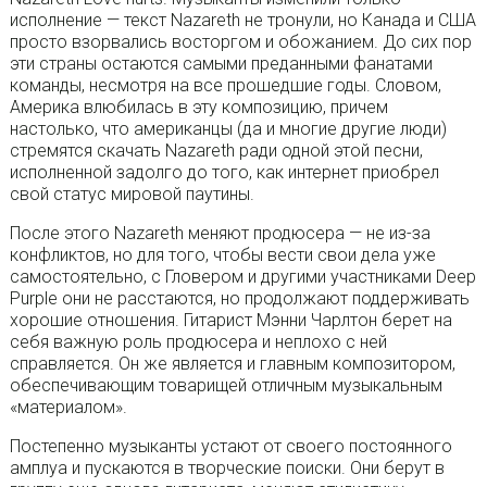
исполнение — текст Nazareth не тронули, но Канада и США
просто взорвались восторгом и обожанием. До сих пор
эти страны остаются самыми преданными фанатами
команды, несмотря на все прошедшие годы. Словом,
Америка влюбилась в эту композицию, причем
настолько, что американцы (да и многие другие люди)
стремятся скачать Nazareth ради одной этой песни,
исполненной задолго до того, как интернет приобрел
свой статус мировой паутины.
После этого Nazareth меняют продюсера — не из-за
конфликтов, но для того, чтобы вести свои дела уже
самостоятельно, с Гловером и другими участниками Deep
Purple они не расстаются, но продолжают поддерживать
хорошие отношения. Гитарист Мэнни Чарлтон берет на
себя важную роль продюсера и неплохо с ней
справляется. Он же является и главным композитором,
обеспечивающим товарищей отличным музыкальным
«материалом».
Постепенно музыканты устают от своего постоянного
амплуа и пускаются в творческие поиски. Они берут в