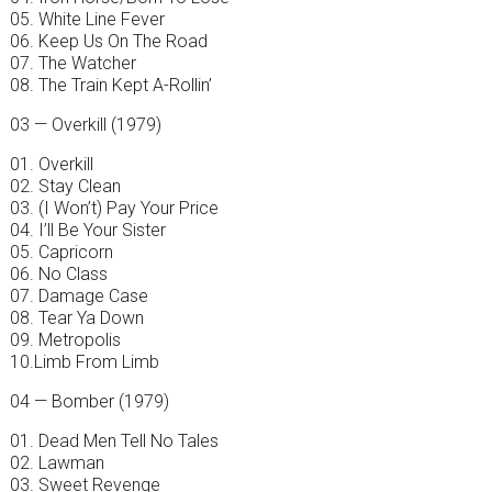
05. White Line Fever
06. Keep Us On The Road
07. The Watcher
08. The Train Kept A-Rollin’
03 — Overkill (1979)
01. Overkill
02. Stay Clean
03. (I Won’t) Pay Your Price
04. I’ll Be Your Sister
05. Capricorn
06. No Class
07. Damage Case
08. Tear Ya Down
09. Metropolis
10.Limb From Limb
04 — Bomber (1979)
01. Dead Men Tell No Tales
02. Lawman
03. Sweet Revenge