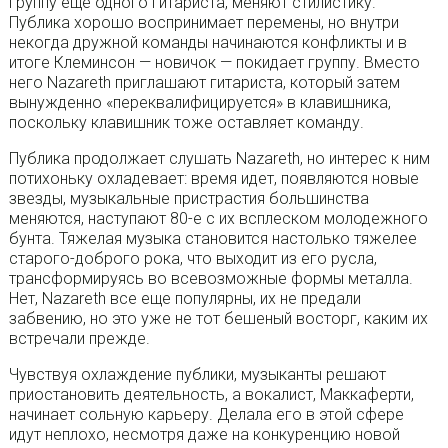
группу еще одного гитариста, меняют стилистику.
Публика хорошо воспринимает перемены, но внутри
некогда дружной команды начинаются конфликты и в
итоге Клеминсон — новичок — покидает группу. Вместо
него Nazareth приглашают гитариста, который затем
вынужденно «переквалифицируется» в клавишника,
поскольку клавишник тоже оставляет команду.
Публика продолжает слушать Nazareth, но интерес к ним
потихоньку охладевает: время идет, появляются новые
звезды, музыкальные пристрастия большинства
меняются, наступают 80-е с их всплеском молодежного
бунта. Тяжелая музыка становится настолько тяжелее
старого-доброго рока, что выходит из его русла,
трансформируясь во всевозможные формы металла.
Нет, Nazareth все еще популярны, их не предали
забвению, но это уже не тот бешеный восторг, каким их
встречали прежде.
Чувствуя охлаждение публики, музыканты решают
приостановить деятельность, а вокалист, Маккаферти,
начинает сольную карьеру. Делала его в этой сфере
идут неплохо, несмотря даже на конкуренцию новой