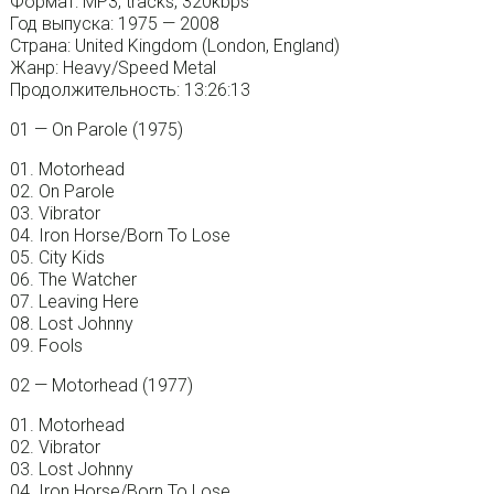
Формат: MP3, tracks, 320kbps
Год выпуска: 1975 — 2008
Страна: United Kingdom (London, England)
Жанр: Heavy/Speed Metal
Продолжительность: 13:26:13
01 — On Parole (1975)
01. Motorhead
02. On Parole
03. Vibrator
04. Iron Horse/Born To Lose
05. City Kids
06. The Watcher
07. Leaving Here
08. Lost Johnny
09. Fools
02 — Motorhead (1977)
01. Motorhead
02. Vibrator
03. Lost Johnny
04. Iron Horse/Born To Lose