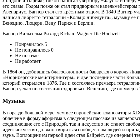
Лондоне и Париже, где он написал увертюру «Фауст» и оперу 
его славы. Годом позже он стал придворным капельмейстером 
Авенариус. Вагнер стал его крёстным отцом. В 1849 Вагнер уч
написал либретто тетралогии «Кольцо нибелунга», музыку её п
Венецию, Люцерн, Вену, Париж и Берлин.
Вагнер Вильгельм Рихард Richard Wagner Die Hochzeit
Понравилось 5
Не понравилось 0
Не по теме
Не работает
В 1864 он, добившись благосклонности баварского короля Людв
«Нюрнбергские мейстерзингеры» и две последние части Кольца
который открылся в 1876. Где и состоялась премьера тетралоги
Вагнер уехал по состоянию здоровья в Венецию, где он умер в 
Музыка
В гораздо большей мере, чем все европейские композиторы XIX
облечена в форму афоризма в следующем пассаже из вагнеровск
соединяющие его с Природой, так и искусство не станет своб
идеи: искусство должно твориться сообществом людей и прина
звука. Воплощением первой идеи стал Байрейт, где оперный теа