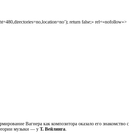
t=480,directories=no,location=no’); return false;» rel=»nofollow»>
ормирование Вагнера как композитора оказало его знакомство с
 теории музыки — у
Т. Вейлинга
.