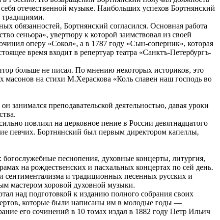
 себя отечественной музыке. Наибольших успехов Бортнянский
 традициями.
ных обязанностей, Бортнянский согласился. Основная работа
ество сеньора», увертюру к которой заимствовал из своей
очинил оперу «Сокол», а в 1787 году «Сын-соперник», которая
тоящее время входит в репертуар театра «Санктъ-Петербургъ-
тор больше не писал. По мнению некоторых историков, это
х масонов на стихи М.Хераскова «Коль славен наш господь во
н занимался преподавательской деятельностью, давая уроки
ства.
сильно повлиял на церковное пение в России девятнадцатого
ние певчих. Бортнянский был первым директором капеллы,
й: богослужебные песнопения, духовные концерты, литургия,
рамах на рождественских и пасхальных концертах по сей день.
ами сентиментализма и традиционных песенных русских и
ным мастером хоровой духовной музыки.
отал над подготовкой к изданию полного собрания своих
нцертов, которые были написаны им в молодые годы —
ние его сочинений в 10 томах издал в 1882 году Петр Ильич