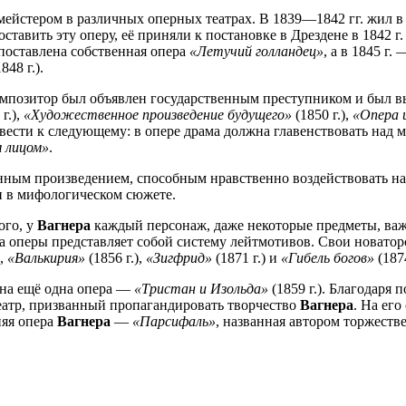
ейстером в различных оперных театрах. В 1839—1842 гг. жил в
ставить эту оперу, её приняли к постановке в Дрездене в 1842 г
 поставлена собственная опера
«Летучий голландец»
, а в 1845 г.
848 г.).
композитор был объявлен государственным преступником и был 
г.),
«Художественное произведение будущего»
(1850 г.),
«Опера 
ести к следующему: в опере драма должна главенствовать над муз
 лицом»
.
ным произведением, способным нравственно воздействовать на 
 в мифологическом сюжете.
ого, у
Вагнера
каждый персонаж, даже некоторые предметы, важ
а оперы представляет собой систему лейтмотивов. Свои новато
),
«Валькирия»
(1856 г.),
«Зигфрид»
(1871 г.) и
«Гибель богов»
(1874
на ещё одна опера —
«Тристан и Изольда»
(1859 г.). Благодаря 
 театр, призванный пропагандировать творчество
Вагнера
. На ег
дняя опера
Вагнера
—
«Парсифаль»
, названная автором торжеств