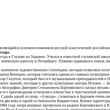
являющийся основоположником русской классической российско
годы.
ода в Глухове на Украине. Учился в известной глуховской школе
певческую капеллу в Петербурге. Помимо церковного пения, ма
назначили художественную стипендию, которая позволяла получи
вания Венецию, которая считалась одним из главных культурны
сар Галуппи, который был его музыкальным преподавателем в П
 своих знаний, посещая и другие культурные центры Италии — 
в биографии Дмитрия Степановича Бортнянского сыграл весьма с
м его произведения отличались близостью к чувственной напев
удьба одной из опер, «Алкида», сложилась в будущем очень ин
стя два века в одной из библиотек Вашингтона. Копию партитур
84 году опера впервые прозвучала на родине Бортнянского в Ки
оре Иван Елагин направил Бортнянскому приглашение вернутьс