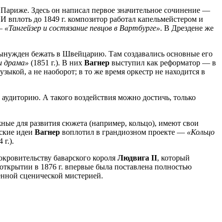
 Париже. Здесь он написал первое значительное сочинение —
. И вплоть до 1849 г. композитор работал капельмейстером и
 —
«Тангейзер и состязание певцов в Вартбурге»
. В Дрездене же
вынужден бежать в Швейцарию. Там создавались основные его
и драма»
(1851 г.). В них
Вагнер
выступил как реформатор — в
ыкой, а не наоборот; в то же время оркестр не находится в
аудиторию. А такого воздействия можно достичь, только
ные для развития сюжета (например, кольцо), имеют свои
рские идеи
Вагнер
воплотил в грандиозном проекте —
«Кольцо
 г.).
покровительству баварского короля
Людвига II
, который
о открытии в 1876 г. впервые была поставлена полностью
енной сценической мистерией.