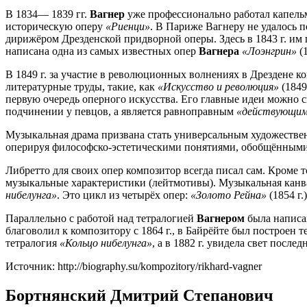
В 1834— 1839 гг.
Вагнер
уже профессионально работал капельм
историческую оперу
«Риенци»
. В Париже Вагнеру не удалось по
дирижёром Дрезденской придворной оперы. Здесь в 1843 г. им
написана одна из самых известных опер
Вагнера
«Лоэнгрин»
(1
В 1849 г. за участие в революционных волнениях в Дрездене 
литературные труды, такие, как
«Искусство и революция»
(1849 
первую очередь оперного искусства. Его главные идеи можно св
подчинении у певцов, а является равноправным
«действующим
Музыкальная драма призвана стать универсальным художествен
оперируя философско-эстетическими понятиями, обобщёнными
Либретто для своих опер композитор всегда писал сам. Кроме т
музыкальные характеристики (лейтмотивы). Музыкальная канв
нибелунга»
. Это цикл из четырёх опер:
«Золото Рейна»
(1854 г.
Параллельно с работой над тетралогией
Вагнером
была написа
благоволил к композитору с 1864 г., в Байрёйте был построен
тетралогия
«Кольцо нибелунга»
, а в 1882 г. увидела свет после
Источник: http://biography.su/kompozitory/rikhard-vagner
Бортнянский Дмитрий Степанович