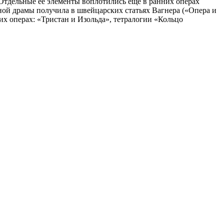
 Отдельные её элементы воплотились ещё в ранних операх
ной драмы получила в швейцарских статьях Вагнера («Опера и
их операх: «Тристан и Изольда», тетралогии «Кольцо