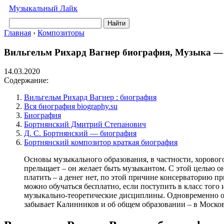
Музыкальный Лайк
Найти
Главная
›
Композиторы
Вильгельм Рихард Вагнер биография, Музыка —
14.03.2020
Содержание:
Вильгельм Рихард Вагнер : биография
Вся биография biography.su
Биография
Бортнянский Дмитрий Степанович
Д. С. Бортнянский — биография
Бортнянский композитор краткая биография
Основы музыкального образования, в частности, хоровог
прельщает – он желает быть музыкантом. С этой целью он 
платить – а денег нет, по этой причине консерваторию 
можно обучаться бесплатно, если поступить в класс того
музыкально-теоретические дисциплины. Одновременно он 
забывает Калинников и об общем образовании – в Москов