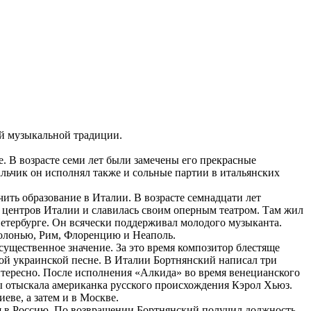
й музыкальной традиции.
. В возрасте семи лет были замечены его прекрасные
льчик он исполнял также и сольные партии в итальянских
ть образование в Италии. В возрасте семнадцати лет
х центров Италии и славилась своим оперным театром. Там жил
етербурге. Он всячески поддерживал молодого музыканта.
Болонью, Рим, Флоренцию и Неаполь.
ущественное значение. За это время композитор блестяще
ной украинской песне. В Италии Бортнянский написал три
тересно. После исполнения «Алкида» во время венецианского
ы отыскала американка русского происхождения Кэрол Хьюз.
еве, а затем и в Москве.
я в Россию. По возвращении Бортнянский получил должность