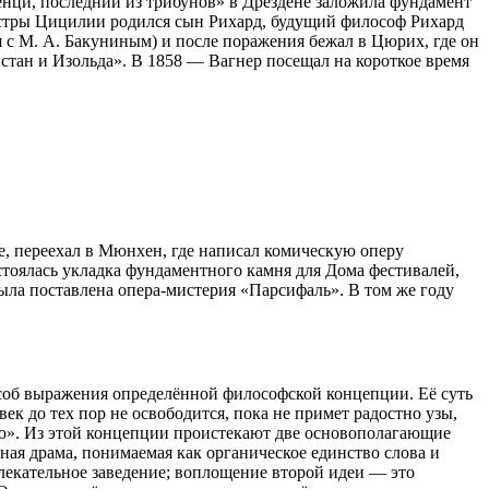
енци, последний из трибунов» в Дрездене заложила фундамент
сестры Цицилии родился сын Рихард, будущий философ Рихард
я с М. А. Бакуниным) и после поражения бежал в Цюрих, где он
истан и Изольда». В 1858 — Вагнер посещал на короткое время
е, переехал в Мюнхен, где написал комическую оперу
стоялась укладка фундаментного камня для Дома фестивалей,
 была поставлена опера-мистерия «Парсифаль». В том же году
пособ выражения определённой философской концепции. Её суть
к до тех пор не освободится, пока не примет радостно узы,
нью». Из этой концепции проистекают две основополагающие
ая драма, понимаемая как органическое единство слова и
звлекательное заведение; воплощение второй идеи — это