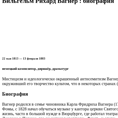
Вильгельм Рихард Вагнер : биография
22 мая 1813 — 13 февраля 1883
немецкий композитор, дирижёр, драматург
Мистицизм и идеологически окрашенный антисемитизм Вагнера
окруживший его творчество культом, что в некоторых странах
Биография
Вагнер родился в семье чиновника Карла Фридриха Вагнера (1
Фомы, с 1828 начал обучаться музыке у кантора церкви Свято
жизнь, часто в большой нужде в Вюрцбурге, где работал театр