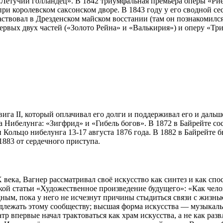
«Летучий голландец». В 1842 триумфальная премьера оперы «Ри
при королевском саксонском дворе. В 1843 году у его сводной 
аствовал в Дрезденском майском восстании (там он познакомилс
ервых двух частей («Золото Рейна» и «Валькирия») и оперу «Тр
ига II, который оплачивал его долги и поддерживал его и дальш
 Нибелунга: «Зигфрид» и «Гибель богов». В 1872 в Байрейте со
и Кольцо нибелунга 13-17 августа 1876 года. В 1882 в Байрейте
1883 от сердечного приступа.
 века, Вагнер рассматривал своё искусство как синтез и как с
ой статьи «Художественное произведение будущего»: «Как челове
одным, пока у него не исчезнут причины стыдиться связи с жиз
длежать этому сообществу; высшая форма искусства — музыкальн
тр впервые начал трактоваться как храм искусства, а не как ра