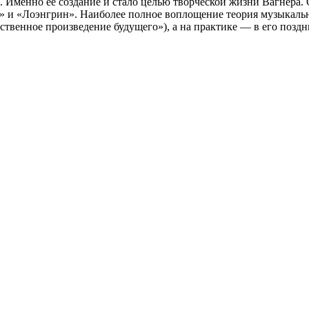
. Именно её создание и стало целью творческой жизни Вагнера.
р» и «Лоэнгрин». Наиболее полное воплощение теория музыкаль
твенное произведение будущего»), а на практике — в его поздн