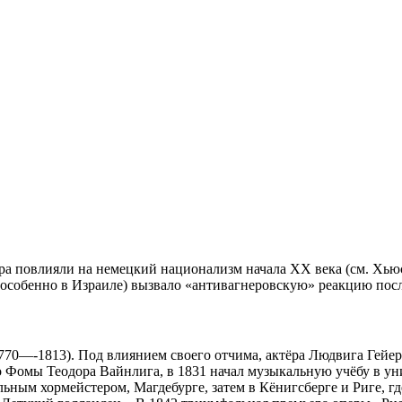
 повлияли на немецкий национализм начала XX века (см. Хьюс
 (особенно в Израиле) вызвало «антивагнеровскую» реакцию по
770—-1813). Под влиянием своего отчима, актёра Людвига Гейер
го Фомы Теодора Вайнлига, в 1831 начал музыкальную учёбу в у
альным хормейстером, Магдебурге, затем в Кёнигсберге и Риге, 