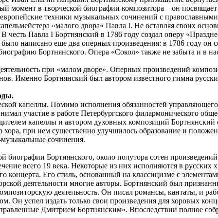
ый момент в творческой биографии композитора – он посвящает
х европейские техники музыкальных сочинений с православными
пельмейстера «малого двора» Павла I. Не оставляя своих основ
. В честь Павла I Бортнянский в 1786 году создал оперу «Праздн
было написано еще два оперных произведения: в 1786 году он с
иографию Бортнянского. Опера «Сокол» также не забыта и в нас
еятельность при «малом дворе». Оперных произведений компози
нов. Именно Бортнянский был автором известного гимна русски
оды.
ской капеллы. Помимо исполнения обязанностей управляющего о
нимал участие в работе Петербургского филармонического обще
одителем капеллы и автором духовных композиций Бортнянский 
о хора, при нем существенно улучшилось образование и положе
о-музыкальные сочинения.
кой биографии Бортнянского, около полутора сотен произведени
чение всего 19 века. Некоторые из них исполняются в русских х
ого концерта. Его стиль, основанный на классицизме с элемент
торской деятельности многие авторы. Бортнянский был признан
мпозиторскую деятельность. Он писал романсы, кантаты, и раб
ром. Он успел издать только свои произведения для хоровых ко
правленные Дмитрием Бортнянским». Впоследствии полное собра