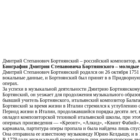
Дмитрий Степанович Бортнянский – российский композитор, 
Биография Дмитрия Степановича Бортнянского – молодые 
Дмитрий Степанович Бортнянский родился он 26 октября 1751 г
вокальные данные, и Бортнянский был принят в в Придворную 
операх.
За успехи в музыкальной деятельности Дмитрию Бортнянскому 
Бортянский, он уезжает для продолжения музыкального образо
бывший учитель Бортнянского, итальянский композитор Бальта
Бортянский за время жизни в Италии стремился к углублению
Период жизни в Италии, продолжавшийся порядка десяти лет, 
овладел композиторской техникой итальянской школы, при это
оперных произведения — «Креонт», «Алкид», «Квинт Фабий». С
карнавала, партитура оперы пропала и была найдена лишь спу
Она отправила ее известному музыковеду Юрию Келдышу, и в 19
В 1779 году музыкальный руководитель при императорском дв