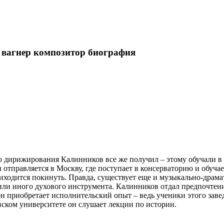
 вагнер композитор биография
о дирижирования Калинников все же получил – этому обучали в 
отправляется в Москву, где поступает в консерваторию и обучает
приходится покинуть. Правда, существует еще и музыкально-дра
 или иного духового инструмента. Калинников отдал предпочтени
приобретает исполнительский опыт – ведь ученики этого завед
ском университете он слушает лекции по истории.