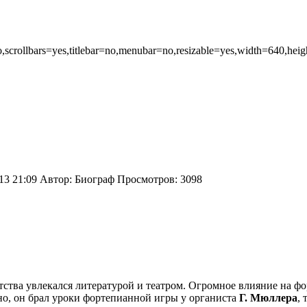
,scrollbars=yes,titlebar=no,menubar=no,resizable=yes,width=640,heigh
13 21:09 Автор: Биограф Просмотров: 3098
детства увлекался литературой и театром. Огромное влияние на ф
но, он брал уроки фортепианной игры у органиста
Г. Мюллера
,