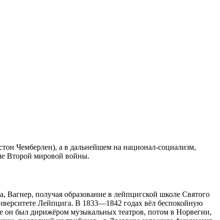
тон Чемберлен), а в дальнейшем на национал-социализм,
сле Второй мировой войны.
а, Вагнер, получая образование в лейпцигской школе Святого
ниверситете Лейпцига. В 1833—1842 годах вёл беспокойную
где он был дирижёром музыкальных театров, потом в Норвегии,