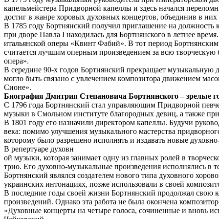
капельмейстера Придворной капеллы и здесь начался переломн
достиг в жанре хоровых духовных концертов, объединив в ни
В 1785 году Бортнянский получил приглашение на должность ка
при дворе Павла I находилась для Бортнянского в летнее время
итальянской оперы «Квинт Фабий». В тот период Бортнянским 
считается лучшим оперным произведением за всю творческую б
опера».
В середине 90-х годов Бортнянский прекращает музыкальную д
могло быть связано с увлечением композитора движением масо
Сионе».
Биография Дмитрия Степановича Бортнянского – зрелые г
С 1796 года Бортнянский стал управляющим Придворной певче
музыки в Смольном институте благородных девиц, а также при
В 1801 году его назначили директором капеллы. Будучи руков
века: помимо улучшения музыкального мастерства придворног
которому было разрешено исполнять и издавать новые духовн
В репертуаре духовн
ой музыки, которая занимает одну из главных ролей в творчес
трио. Его духовно-музыкальные произведения исполнялись в те
Бортнянский являлся создателем нового типа духовного хоров
украинских интонациях, позже использовали в своей компози
В последние годы своей жизни Бортнянский продолжал свою ко
произведений. Однако эта работа не была окончена композито
«Духовные концерты на четыре голоса, сочиненные и вновь ис