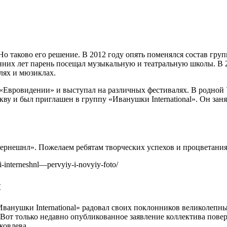
 Но таково его решение. В 2012 году опять поменялся состав г
ранних лет парень посещал музыкальную и театральную школы. В 
лях и мюзиклах.
 в «Евровидении» и выступал на различных фестивалях. В родной
кву и был приглашен в группу «Иванушки International». Он зан
рнешнл». Пожелаем ребятам творческих успехов и процветания
ki-interneshnl—pervyiy-i-novyiy-foto/
ы
Иванушки International» радовал своих поклонников великолеп
Вот только недавно опубликованное заявление коллектива пове
ковлева.