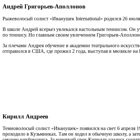
Андрей Григорьев-Аполлонов
Рыжеволосый солист «Иванушек International» родился 26 июля 
В школе Андрей всерьез увлекался настольным теннисом. Он уч
по теннису. Но главным своим увлечением Григорьев-Аполлонов
За плечами Андрея обучение в академии театрального искусст
отправился в США, где прожил 2 года, выступая в мюзикле на 
Кирилл Андреев
Темноволосый солист «Иванушек» появился на свет 6 апреля 1
проходило в Кузьминках. Там он ходил в обычную школу, а зате
секцию кикбоксинга. За короткий срок Кириллу удалось созда