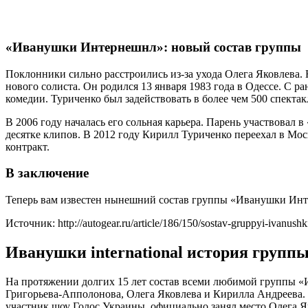
«Иванушки Интернешнл»: новый состав группы
Поклонники сильно расстроились из-за ухода Олега Яковлева.
нового солиста. Он родился 13 января 1983 года в Одессе. С 
комедии. Туриченко был задействовать в более чем 500 спектак
В 2006 году началась его сольная карьера. Парень участвовал
десятке клипов. В 2012 году Кирилл Туриченко переехал в Мос
контракт.
В заключение
Теперь вам известен нынешний состав группы «Иванушки Инте
Источник: http://autogear.ru/article/186/150/sostav-gruppyi-ivanush
Иванушки international история групп
На протяжении долгих 15 лет состав всеми любимой группы «
Григорьева-Апполонова, Олега Яковлева и Кирилла Андреева. 
участник шоу Голос Украины, официально занял место Олега Я