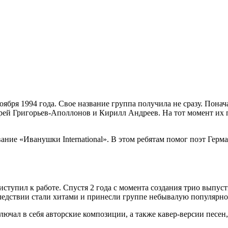
бря 1994 года. Свое название группа получила не сразу. Пона
й Григорьев-Аполлонов и Кирилл Андреев. На тот момент их 
ание «Иванушки International». В этом ребятам помог поэт Герм
упил к работе. Спустя 2 года с момента создания трио выпуст
ледствии стали хитами и принесли группе небывалую популярнос
лючал в себя авторские композиции, а также кавер-версии песе