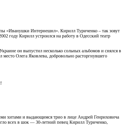
руппы «Иванушки Интернешнл». Кирилл Туриченко – так зовут
2002 году Кирилл устроился на работу в Одесский театр
 Украине он выпустил несколько сольных альбомов и снялся в
ял место Олега Яковлева, добровольно расторгнувшего
!
ными хитами и выдающимся трио в лице Андрей Генриховича
ргло всех в шок — 30-летний певец Кирилл Туриченко,