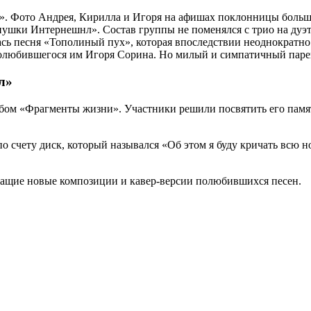
. Фото Андрея, Кирилла и Игоря на афишах поклонницы больше
анушки Интернешнл». Состав группы не поменялся с трио на дуэ
ась песня «Тополиный пух», которая впоследствии неоднократно
олюбившегося им Игоря Сорина. Но милый и симпатичный парень
л»
ьбом «Фрагменты жизни». Участники решили посвятить его памя
по счету диск, который назывался «Об этом я буду кричать вс
ржащие новые композиции и кавер-версии полюбившихся песен.