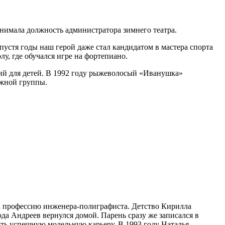
занимала должность администратора зимнего театра.
пустя годы наш герой даже стал кандидатом в мастера спорта
у, где обучался игре на фортепиано.
ний для детей. В 1992 году рыжеволосый «Иванушка»
ежной группы.
ила профессию инженера-полиграфиста. Детство Кирилла
ода Андреев вернулся домой. Парень сразу же записался в
ть успешную модельную карьеру. В 1993 году Наталья