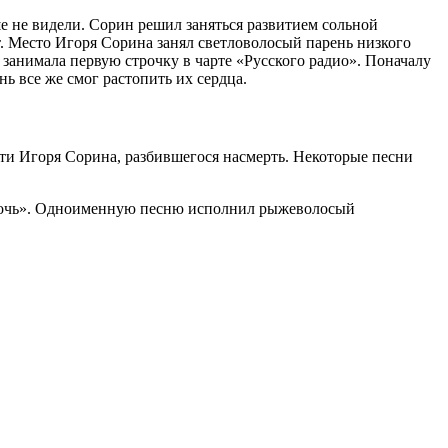
 не видели. Сорин решил заняться развитием сольной
т. Место Игоря Сорина занял светловолосый парень низкого
 занимала первую строчку в чарте «Русского радио». Поначалу
 все же смог растопить их сердца.
ти Игоря Сорина, разбившегося насмерть. Некоторые песни
ю ночь». Одноименную песню исполнил рыжеволосый