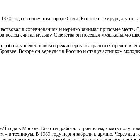
1970 года в солнечном городе Сочи. Его отец – хирург, а мать 
аствовал в соревнованиях и нередко занимал призовые места. С
 всегда считал музыку. С детства он посещал музыкальную школ
ва, работа манекенщиком и режиссером театральных представле
Бродвее. Вскоре он вернулся в Россию и стал участником молод
971 года в Москве. Его отец работал строителем, а мать получ
м – в техникум. В 1989 году парня забрали в армию. Через два г
ть великолепную спортивную фигуру. Это позволило ему построи