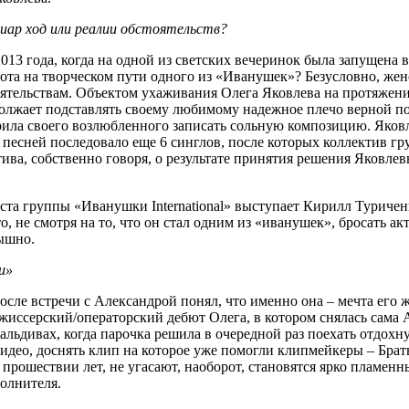
пиар ход или реалии обстоятельств?
013 года, когда на одной из светских вечеринок была запущена 
орота на творческом пути одного из «Иванушек»? Безусловно, же
ятельствам. Объектом ухаживания Олега Яковлева на протяжении
должает подставлять своему любимому надежное плечо верной по
ила своего возлюбленного записать сольную композицию. Яковле
той песней последовало еще 6 синглов, после которых коллектив 
ктива, собственно говоря, о результате принятия решения Яковл
ста группы «Иванушки International» выступает Кирилл Туриченк
, не смотря на то, что он стал одним из «иванушек», бросать ак
лышно.
и»
осле встречи с Александрой понял, что именно она – мечта его 
иссерский/операторский дебют Олега, в котором снялась сама 
ьдивах, когда парочка решила в очередной раз поехать отдохну
идео, доснять клип на которое уже помогли клипмейкеры – Брат
прошествии лет, не угасают, наоборот, становятся ярко пламенн
олнителя.