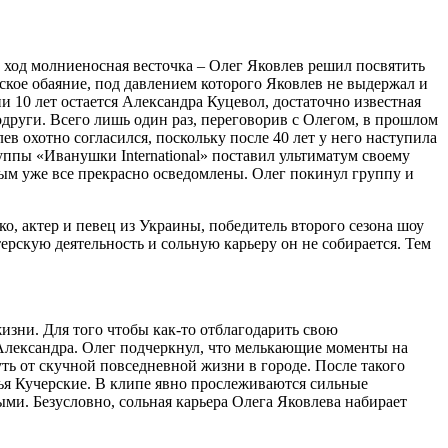
в ход молниеносная весточка – Олег Яковлев решил посвятить
нское обаяние, под давлением которого Яковлев не выдержал и
 10 лет остается Александра Куцевол, достаточно известная
други. Всего лишь один раз, переговорив с Олегом, в прошлом
в охотно согласился, поскольку после 40 лет у него наступила
группы «Иванушки International» поставил ультиматум своему
евым уже все прекрасно осведомлены. Олег покинул группу и
о, актер и певец из Украины, победитель второго сезона шоу
терскую деятельность и сольную карьеру он не собирается. Тем
жизни. Для того чтобы как-то отблагодарить свою
Александра. Олег подчеркнул, что мелькающие моменты на
ть от скучной повседневной жизни в городе. После такого
ья Кучерские. В клипе явно прослеживаются сильные
ыми. Безусловно, сольная карьера Олега Яковлева набирает