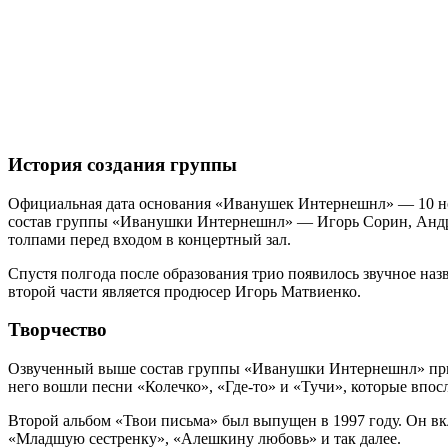
История создания группы
Официальная дата основания «Иванушек Интернешнл» — 10 ноя
состав группы «Иванушки Интернешнл» — Игорь Сорин, Андре
толпами перед входом в концертный зал.
Спустя полгода после образования трио появилось звучное назв
второй части является продюсер Игорь Матвиенко.
Творчество
Озвученный выше состав группы «Иванушки Интернешнл» прист
него вошли песни «Колечко», «Где-то» и «Тучи», которые впос
Второй альбом «Твои письма» был выпущен в 1997 году. Он вк
«Младшую сестренку», «Алешкину любовь» и так далее.