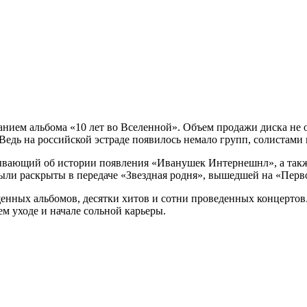
данием альбома «10 лет во Вселенной». Объем продажи диска не
 Ведь на российской эстраде появилось немало групп, солистами
ывающий об истории появления «Иванушек Интернешнл», а также
ыли раскрыты в передаче «Звездная родня», вышедшей на «Перв
щенных альбомов, десятки хитов и сотни проведенных концерто
м уходе и начале сольной карьеры.