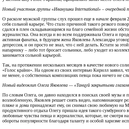
Новый участник группы «
Иванушки International
» – очередной 
О расколе мужской группы слух прошел еще в начале февраля 2
себя сольной карьере. Что стало причиной такого резкого пов
сдался в плен складывающимся на благо семейной жизни обсто
журналистка. Она всегда и во всем поддерживала Олега и про
активная фанатка, в будущем жена Яковлева Александра уговор
депрессия, и он просто не знал, что с ней делать. Кстати за э
напарнику – либо тот бросает сольники, либо уходит из колле
занимается сольной карьерой.
Так, на протяжении нескольких месяцев в качестве нового соли
«Голос країни». На одном из своих интервью Кирилл заявил, что
не менее, о собственных композициях певца пока ничего не с
Новый видеоклип Олега Яковлева — «Танцуй закрытыми глазам
По словам Олега, он давно находился в поисках своей музы и п
возлюбленную, Яковлев решает снять видео, напоминающее реж
пляже и дома принадлежат ему, он снимал свою любимую на Мал
продуктивного отдыха Олегу пришла идея такого сумбурного в
любовные чувства певца и журналистки, которые, не смотря на 
обороты популярности благодаря таланту и особой харизме исп