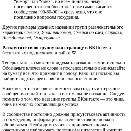
“юмор” или “смех”, но всем понятно, чему
посвящено это сообщество. То же самое касается
сообщества “90-60-90” – сразу ясно, что оно
посвящено вопросам похудения.
Другие примеры удачных названий групп развлекательного
характера:
Смеяка, Убойный юмор, Смейся до слез, Сарказм,
Анекдотов.net, Остроумные.
Раскрутите свою группу или страницу в ВК
Получи
бесплатных подписчиков и лайки 💙
Теперь вы легко можете придумать название самостоятельно.
Обозначьте ключевые слова и последовательно выписывайте
на бумагу все, что приходит в голову. Рано или поздно вы
найдете подходящее слово или словосочетание.
Надеемся, что эти советы помогут вам создать интересное
сообщество и найти для него оптимальное название. Следует
помнить о том, что название группы ВКонтакте — это лишь
одна из многих составляющих успеха.
В сообществе постоянно должны присутствовать активность
и обсуждения, информация на стене постоянно должна
обновляться. Необходимо учиться привлекать новых
участников и публиковать полезный и интересный контент.