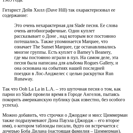
Гитарист Дейв Хилл (Dave Hill) так охарактеризовал ее
содержание:
Это очень нехарактерная для Slade песня. Ее слова
очень автобиографичные. Один куплет
рассказывает о Доне , над которым все постоянно
потешались. Также упоминается Marquee, что
означает The Sunset Marquee, где останавливались
многие группы. Есть куплет о Barney’s Beanery,
где мы постоянно играли в пул. На самом деле, эта
песня была написана для альбома Rogues Gallery, и
она основана на событиях нашей последней
поездки в Лос-Анджелес с целью раскрутки Run
Runaway.
Так что Ooh La La in L.A. – это шуточная песня о том, как
парни из Slade провели время в Городе Ангелов, пытаясь
покорить американскую публику (как известно, без особого
успеха).
Можно добавить, что строчки о Джордже и мисс Циммерман
также подразумевают Дона Пауэла (Джордж – его второе
имя), о котором таблоиды писали, будто он встречается с
дочерью Боба Дилана (настоящая фамилия – Циммерман).