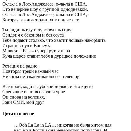
О-ла-ла в Лос-Анджелесе, о-ла-ла в США,
Это вечернее шоу с группой-однодневкой,
О-ла-ла в Лос-Анджелесе, о-ла-ла в США,
Которая зажигает один хит и исчезает
Ты видишь еду и чувствуешь силу
Сэндвич с беконом и без соуса
Тебе подают столько, что хватит лошадь накормить
Играем в пул в Barney’s
Minnesota Fats – суперкрутая игра
Куча шаров ставит тебя в дурацкое положение
Ротация на радио,
Повторяя треки каждый час
Никогда не заканчивающееся телешоу
Все происходит глубокой ночью, и это круто
Слепящие огни все ярче и ярче
Он снова на коленях,
Зови СМИ, мой друг
Цитата о песне
…Ooh La La in LA… никогда не была хитом для
нас, но в России она невероятно популярна. И