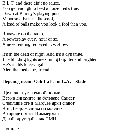
B.L.T. and there ain’t no sauce,
You get enough to feed a horse that’s true.
Down at Barney’s playing pool,
Minnesota Fats is ultra-cool,
A load of balls make you look a fool then you.
Runaway on the radio,
A powerplay every hour or so,
A never ending red eyed T.V. show.
It’s in the dead of night, And it’s a dynamite,
The blinding lights are shining brighter and brighter.
He’s on his knees again,
Alert the media my friend.
Перевод песни
Ooh La La in L.A. – Slade
Щелчок кнута темной ночью,
Взрыв динамита на бульваре Сансет,
Слепящие огни Marquee ярки сияют
Вот Джордж снова на коленях
В городе с мисс Циммерман
Давай, друг, дай знак СМИ
Припев: