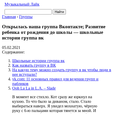
Музыкальный Лайк
Найти
Главная
›
Группы
Открылась наша группа Вконтакте; Развитие
ребенка от рождения до школы — школьные
истории группа вк
05.02.2021
Содержание:
Школьные истории группа вк
Как назвать группу в ВК
На какую тему можно создать группу в вк чтобы люди в
нее вступали?
vk.com: 11 основных правил для ведения групп и
пабликов
Ooh La La in L.A. – Slade
В момент все стихло. Кот сразу же юркнул на
кухню. То что было за диваном, стало. Стало
выбираться наверх. Я увидел мохнатую, чёрную
руку с 6-ю пальцами которая тянется за мной. И