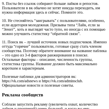
9. Посты без ссылок собирают больше лайков и репостов.
Пользователи в вк обычно не хотят никуда переходить, им
нужна информация здесь и сейчас. Помните это.
10. Не стесняйтесь “заигрывать” с пользователями, особенно,
если аудитория молодежная. Призывы типа “Лайк, если за
“Зенит”, хоть и выглядят часто тупо, но иногда с их помощью
можно улучшить статистику “обратной связи”.
11. Поиск вк – лучший источник новых подписчиков. Именно
оттуда “горячие” пользователи, готовые сразу стать членом
сообщества. Поэтому обратите внимание на название паблика
– это одно из 3-4 факторов ранжирования в поиске.
Остальные факторы – описание, численность группы,
статистика группы. Название должно быть максимально
коротким и характерным.
Полезные паблики для администраторов вк:
https://vk.com/adsnews и https://vk.com/adminsclub.
Официальные новости и полезные советы.
Реклама сообществ
Соблазн запустить рекламу (увеличить охват, количество
лайков и прочтений) очень большой, и когда вы ему