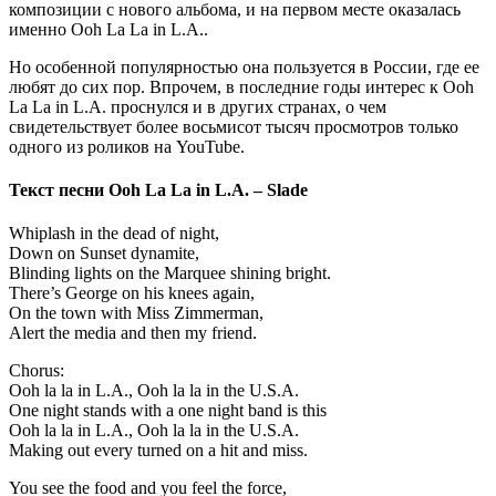
композиции с нового альбома, и на первом месте оказалась
именно Ooh La La in L.A..
Но особенной популярностью она пользуется в России, где ее
любят до сих пор. Впрочем, в последние годы интерес к Ooh
La La in L.A. проснулся и в других странах, о чем
свидетельствует более восьмисот тысяч просмотров только
одного из роликов на YouTube.
Текст песни
Ooh La La in L.A. – Slade
Whiplash in the dead of night,
Down on Sunset dynamite,
Blinding lights on the Marquee shining bright.
There’s George on his knees again,
On the town with Miss Zimmerman,
Alert the media and then my friend.
Chorus:
Ooh la la in L.A., Ooh la la in the U.S.A.
One night stands with a one night band is this
Ooh la la in L.A., Ooh la la in the U.S.A.
Making out every turned on a hit and miss.
You see the food and you feel the force,