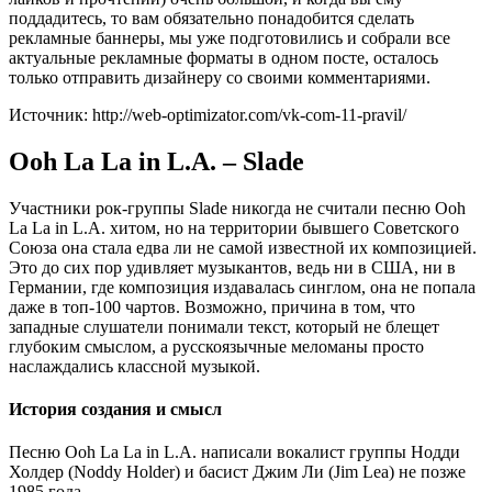
поддадитесь, то вам обязательно понадобится сделать
рекламные баннеры, мы уже подготовились и собрали все
актуальные рекламные форматы в одном посте, осталось
только отправить дизайнеру со своими комментариями.
Источник: http://web-optimizator.com/vk-com-11-pravil/
Ooh La La in L.A. – Slade
Участники рок-группы Slade никогда не считали песню Ooh
La La in L.A. хитом, но на территории бывшего Советского
Союза она стала едва ли не самой известной их композицией.
Это до сих пор удивляет музыкантов, ведь ни в США, ни в
Германии, где композиция издавалась синглом, она не попала
даже в топ-100 чартов. Возможно, причина в том, что
западные слушатели понимали текст, который не блещет
глубоким смыслом, а русскоязычные меломаны просто
наслаждались классной музыкой.
История создания и смысл
Песню Ooh La La in L.A. написали вокалист группы Нодди
Холдер (Noddy Holder) и басист Джим Ли (Jim Lea) не позже
1985 года.