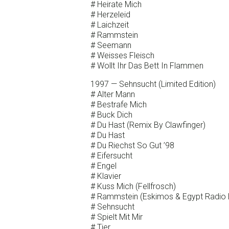
# Heirate Mich
# Herzeleid
# Laichzeit
# Rammstein
# Seemann
# Weisses Fleisch
# Wollt Ihr Das Bett In Flammen
1997 — Sehnsucht (Limited Edition)
# Alter Mann
# Bestrafe Mich
# Buck Dich
# Du Hast (Remix By Clawfinger)
# Du Hast
# Du Riechst So Gut ’98
# Eifersucht
# Engel
# Klavier
# Kuss Mich (Fellfrosch)
# Rammstein (Eskimos & Egypt Radio E
# Sehnsucht
# Spielt Mit Mir
# Tier