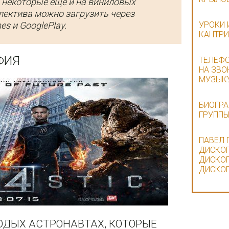
а некоторые ещё и на виниловых
лектива можно загрузить через
s и GooglePlay.
УРОКИ 
КАНТРИ
ФИЯ
ТЕЛЕФО
НА ЗВО
МУЗЫКУ
БИОГРА
ГРУППЫ
ПАВЕЛ 
ДИСКОГ
ДИСКОГ
ДИСКОГ
ОДЫХ АСТРОНАВТАХ, КОТОРЫЕ