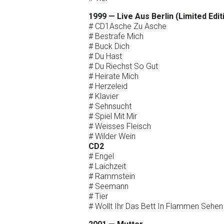
1999 — Live Aus Berlin (Limited Edit
# CD1Asche Zu Asche
# Bestrafe Mich
# Buck Dich
# Du Hast
# Du Riechst So Gut
# Heirate Mich
# Herzeleid
# Klavier
# Sehnsucht
# Spiel Mit Mir
# Weisses Fleisch
# Wilder Wein
CD2
# Engel
# Laichzeit
# Rammstein
# Seemann
# Tier
# Wollt Ihr Das Bett In Flammen Sehen