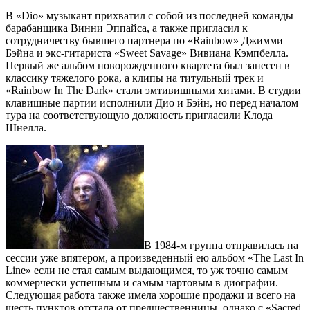
В «Dio» музыкант прихватил с собой из последней команды
барабанщика Винни Эппайса, а также пригласил к
сотрудничеству бывшего партнера по «Rainbow» Джимми
Бэйна и экс-гитариста «Sweet Savage» Вивиана Кэмпбелла.
Первый же альбом новорожденного квартета был занесен в
классику тяжелого рока, а клипы на титульный трек и
«Rainbow In The Dark» стали эмтивишными хитами. В студии
клавишные партии исполнили Дио и Бэйн, но перед началом
тура на соответствующую должность пригласили Клода
Шнелла.
В 1984-м группа отправилась на
сессии уже впятером, а произведенный ею альбом «The Last In
Line» если не стал самым выдающимся, то уж точно самым
коммерчески успешным и самым чартовым в диографии.
Следующая работа также имела хорошие продажи и всего на
шесть пунктов отстала от предшественницы, однако с «Sacred