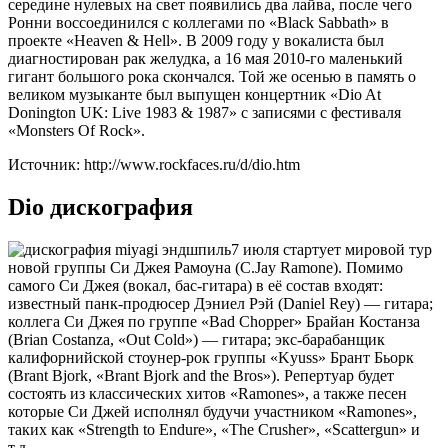
середине нулевых на свет появились два лайва, после чего
Ронни воссоединился с коллегами по «Black Sabbath» в
проекте «Heaven & Hell». В 2009 году у вокалиста был
диагностирован рак желудка, а 16 мая 2010-го маленький
гигант большого рока скончался. Той же осенью в память о
великом музыканте был выпущен концертник «Dio At
Donington UK: Live 1983 & 1987» с записями с фестиваля
«Monsters Of Rock».
Источник: http://www.rockfaces.ru/d/dio.htm
Dio дискография
7 июля стартует мировой тур
новой группы Си Джея Рамоуна (C.Jay Ramone). Помимо
самого Си Джея (вокал, бас-гитара) в её состав входят:
известный панк-продюсер Дэниел Рэй (Daniel Rey) — гитара;
коллега Си Джея по группе «Bad Chopper» Брайан Костанза
(Brian Costanza, «Out Cold») — гитара; экс-барабанщик
калифорнийской стоунер-рок группы «Kyuss» Брант Бьорк
(Brant Bjork, «Brant Bjork and the Bros»). Репертуар будет
состоять из классических хитов «Ramones», а также песен
которые Си Джей исполнял будучи участником «Ramones»,
таких как «Strength to Endure», «The Crusher», «Scattergun» и
т.д.