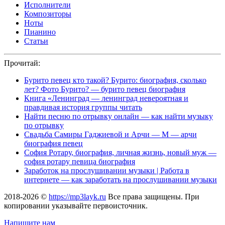
Исполнители
Композиторы
Ноты
Пианино
Статьи
Прочитай:
Бурито певец кто такой? Бурито: биография, сколько
лет? Фото Бурито? — бурито певец биография
Книга «Ленинград — ленинград невероятная и
правдивая история группы читать
Найти песню по отрывку онлайн — как найти музыку
по отрывку
Свадьба Самиры Гаджиевой и Арчи — М — арчи
биография певец
София Ротару, биография, личная жизнь, новый муж —
софия ротару певица биография
Заработок на прослушивании музыки | Работа в
интернете — как заработать на прослушивании музыки
2018-2026 ©
https://mp3layk.ru
Все права защищены. При
копировании указывайте первоисточник.
Напишите нам