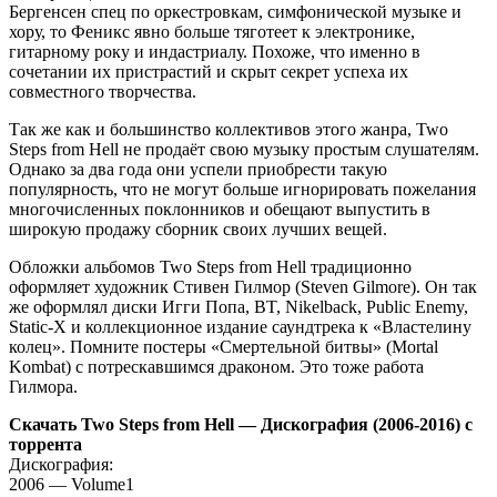
Бергенсен спец по оркестровкам, симфонической музыке и
хору, то Феникс явно больше тяготеет к электронике,
гитарному року и индастриалу. Похоже, что именно в
сочетании их пристрастий и скрыт секрет успеха их
совместного творчества.
Так же как и большинство коллективов этого жанра, Two
Steps from Hell не продаёт свою музыку простым слушателям.
Однако за два года они успели приобрести такую
популярность, что не могут больше игнорировать пожелания
многочисленных поклонников и обещают выпустить в
широкую продажу сборник своих лучших вещей.
Обложки альбомов Two Steps from Hell традиционно
оформляет художник Стивен Гилмор (Steven Gilmore). Он так
же оформлял диски Игги Попа, BT, Nikelback, Public Enemy,
Static-X и коллекционное издание саундтрека к «Властелину
колец». Помните постеры «Смертельной битвы» (Mortal
Kombat) с потрескавшимся драконом. Это тоже работа
Гилмора.
Скачать Two Steps from Hell — Дискография (2006-2016) с
торрента
Дискография:
2006 — Volume1