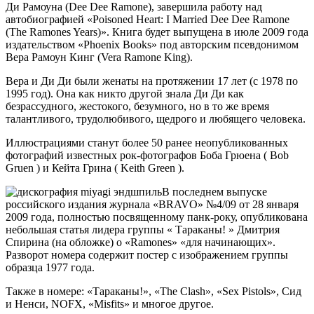
Ди Рамоуна (Dee Dee Ramone), завершила работу над
автобиографией «Poisoned Heart: I Married Dee Dee Ramone
(The Ramones Years)». Книга будет выпущена в июле 2009 года
издательством «Phoenix Books» под авторским псевдонимом
Вера Рамоун Кинг (Vera Ramone King).
Вера и Ди Ди были женаты на протяжении 17 лет (с 1978 по
1995 год). Она как никто другой знала Ди Ди как
безрассудного, жестокого, безумного, но в то же время
талантливого, трудолюбивого, щедрого и любящего человека.
Иллюстрациями станут более 50 ранее неопубликованных
фотографий известных рок-фотографов Боба Грюена ( Bob
Gruen ) и Кейта Грина ( Keith Green ).
В последнем выпуске
российского издания журнала «BRAVO» №4/09 от 28 января
2009 года, полностью посвященному панк-року, опубликована
небольшая статья лидера группы « Тараканы! » Дмитрия
Спирина (на обложке) о «Ramones» «для начинающих».
Разворот номера содержит постер с изображением группы
образца 1977 года.
Также в номере: «Тараканы!», «The Clash», «Sex Pistols», Сид
и Ненси, NOFX, «Misfits» и многое другое.