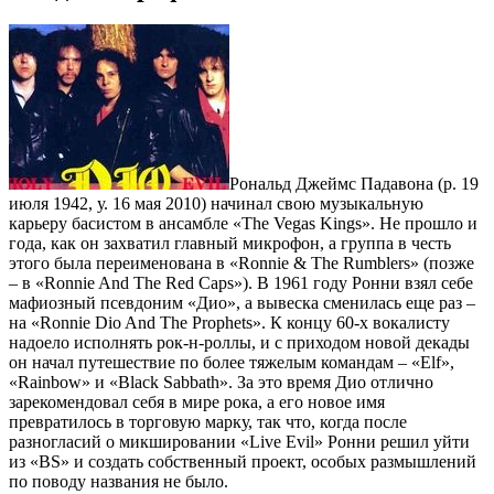
Рональд Джеймс Падавона (р. 19
июля 1942, у. 16 мая 2010) начинал свою музыкальную
карьеру басистом в ансамбле «The Vegas Kings». Не прошло и
года, как он захватил главный микрофон, а группа в честь
этого была переименована в «Ronnie & The Rumblers» (позже
– в «Ronnie And The Red Caps»). В 1961 году Ронни взял себе
мафиозный псевдоним «Дио», а вывеска сменилась еще раз –
на «Ronnie Dio And The Prophets». К концу 60-х вокалисту
надоело исполнять рок-н-роллы, и с приходом новой декады
он начал путешествие по более тяжелым командам – «Elf»,
«Rainbow» и «Black Sabbath». За это время Дио отлично
зарекомендовал себя в мире рока, а его новое имя
превратилось в торговую марку, так что, когда после
разногласий о микшировании «Live Evil» Ронни решил уйти
из «BS» и создать собственный проект, особых размышлений
по поводу названия не было.