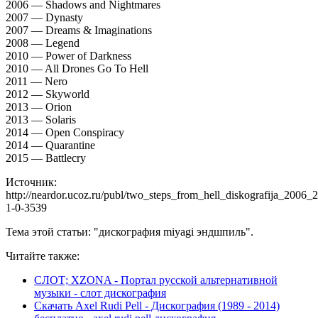
2006 — Shadows and Nightmares
2007 — Dynasty
2007 — Dreams & Imaginations
2008 — Legend
2010 — Power of Darkness
2010 — All Drones Go To Hell
2011 — Nero
2012 — Skyworld
2013 — Orion
2013 — Solaris
2014 — Open Conspiracy
2014 — Quarantine
2015 — Battlecry
Источник:
http://neardor.ucoz.ru/publ/two_steps_from_hell_diskografija_2006_
1-0-3539
Тема этой статьи: "дискография miyagi эндшпиль".
Читайте также:
СЛОТ; XZONA - Портал русской альтернативной
музыки - слот дискография
Скачать Axel Rudi Pell - Дискография (1989 - 2014)