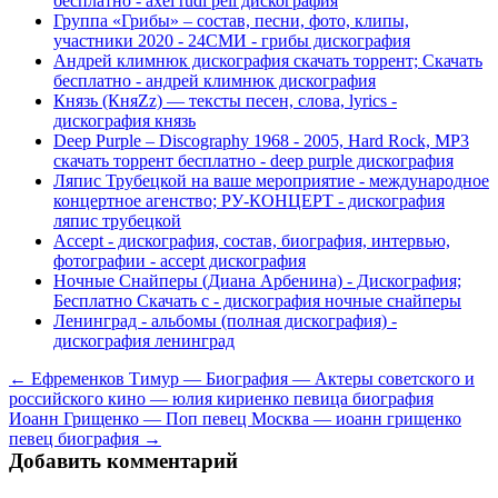
бесплатно - axel rudi pell дискография
Группа «Грибы» – состав, песни, фото, клипы,
участники 2020 - 24СМИ - грибы дискография
Андрей климнюк дискография скачать торрент; Скачать
бесплатно - андрей климнюк дискография
Князь (КняZz) — тексты песен, слова, lyrics -
дискография князь
Deep Purple – Discography 1968 - 2005, Hard Rock, MP3
скачать торрент бесплатно - deep purple дискография
Ляпис Трубецкой на ваше мероприятие - международное
концертное агенство; РУ-КОНЦЕРТ - дискография
ляпис трубецкой
Accept - дискография, состав, биография, интервью,
фотографии - accept дискография
Ночные Снайперы (Диана Арбенина) - Дискография;
Бесплатно Скачать с - дискография ночные снайперы
Ленинград - альбомы (полная дискография) -
дискография ленинград
← Ефременков Тимур — Биография — Актеры советского и
российского кино — юлия кириенко певица биография
Иоанн Грищенко — Поп певец Москва — иоанн грищенко
певец биография →
Добавить комментарий