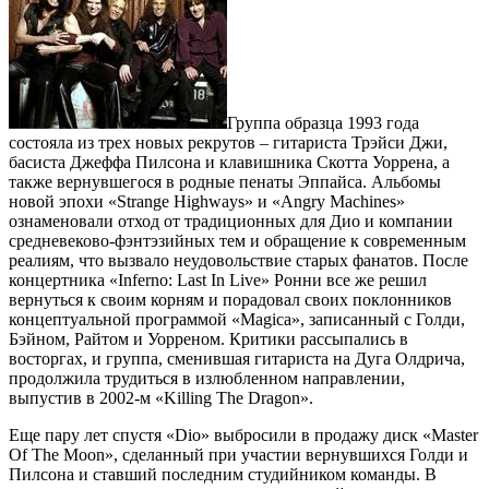
Группа образца 1993 года
состояла из трех новых рекрутов – гитариста Трэйси Джи,
басиста Джеффа Пилсона и клавишника Скотта Уоррена, а
также вернувшегося в родные пенаты Эппайса. Альбомы
новой эпохи «Strange Highways» и «Angry Machines»
ознаменовали отход от традиционных для Дио и компании
средневеково-фэнтэзийных тем и обращение к современным
реалиям, что вызвало неудовольствие старых фанатов. После
концертника «Inferno: Last In Live» Ронни все же решил
вернуться к своим корням и порадовал своих поклонников
концептуальной программой «Magica», записанный с Голди,
Бэйном, Райтом и Уорреном. Критики рассыпались в
восторгах, и группа, сменившая гитариста на Дуга Олдрича,
продолжила трудиться в излюбленном направлении,
выпустив в 2002-м «Killing The Dragon».
Еще пару лет спустя «Dio» выбросили в продажу диск «Master
Of The Moon», сделанный при участии вернувшихся Голди и
Пилсона и ставший последним студийником команды. В