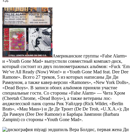
Американские группы «False Alarm»
и «Youth Gone Mad» выпустили совместный компакт-диск,
который состоит из двух полнометражных альбмов: «Fuck ‘Em
We’ve All Ready (Now) Won!» и «Youth Gone Mad feat. Dee Dee
Ramone». Всего 27 треков, 5 из которых написаны Ди Ди
Рамоуном, а также кавер-версии «Ramones», «New York Dolls»,
«Dead Boys». В записи обоих альбомов приняли участие
специальные гости. Со стороны «False Alarm» — Чита Хром
(Cheetah Chrome, «Dead Boys»), а также ветераны лос-
анджелесской панк сцены Рик Уайлдер (Rick Wilder, «Berlin
Brats», «Mau Maus») и Де Де Троит (De De Troit, «U.X.A.»); Ди
Ди Рамоун (Dee Dee Ramone) и Барбара Зампини (Barbara
Zampini) со стороны «Youth Gone Mad».
Вера Болдис, первая жена Ди