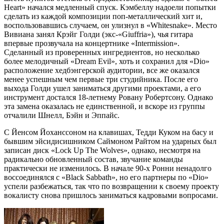
Heart» начался медленный спуск. Кэмбеллу надоели попытки
сделать из каждой композиции поп-металлический хит и,
воспользовавшись случаем, он улизнул в «Whitesnake». Место
Вивиана занял Крэйг Голди (экс-«Giuffria»), чья гитара
впервые прозвучала на концертнике «Intermission».
Сделанный из проверенных ингредиентов, но несколько
более мелодичный «Dream Evil», хоть и сохранил для «Dio»
расположение хедбэнгерской аудитории, все же оказался
менее успешным чем первые три студийника. После его
выхода Голди ушел заниматься другими проектами, а его
инструмент достался 18-летнему Ровану Робертсону. Однако
эта замена оказалась не единственной, и вскоре из группы
отчалили Шнелл, Бэйн и Эппайс.
С Йенсом Йоханссоном на клавишах, Тедди Куком на басу и
бывшим эйсидисишником Саймоном Райтом на ударных был
записан диск «Lock Up The Wolves», однако, несмотря на
радикально обновленный состав, звучание команды
практически не изменилось. В начале 90-х Ронни ненадолго
воссоединялся с «Black Sabbath», но его партнеры по «Dio»
успели разбежаться, так что по возвращении к своему проекту
вокалисту снова пришлось заниматься кадровыми вопросами.