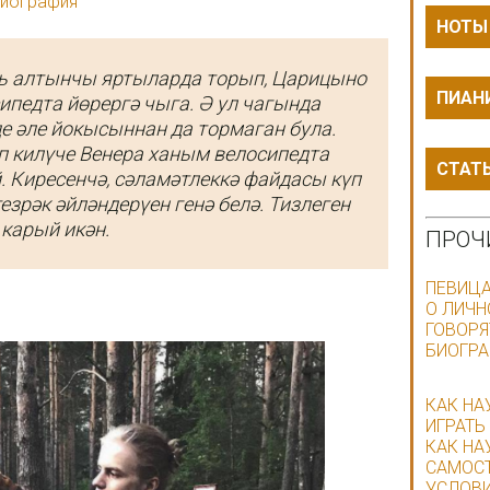
биография
НОТЫ
ть алтынчы яртыларда торып, Царицыно
ПИАН
ипедта йөрергә чыга. Ә ул чагында
әле йокысыннан да тормаган була.
п килүче Венера ханым велосипедта
СТАТ
. Киресенчә, сәламәтлеккә файдасы күп
езрәк әйләндерүен генә белә. Тизлеген
 карый икән.
ПРОЧ
ПЕВИЦА
О ЛИЧН
ГОВОРЯ
БИОГРА
КАК НА
ИГРАТЬ
КАК НА
САМОС
УСЛОВ