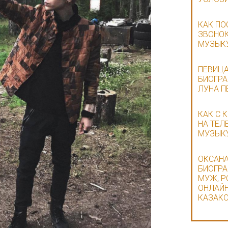
КАК ПО
ЗВОНОК
МУЗЫКУ
ПЕВИЦА
БИОГРА
ЛУНА П
КАК С 
НА ТЕЛ
МУЗЫКУ
ОКСАНА
БИОГРА
МУЖ, Р
ОНЛАЙН
КАЗАКО