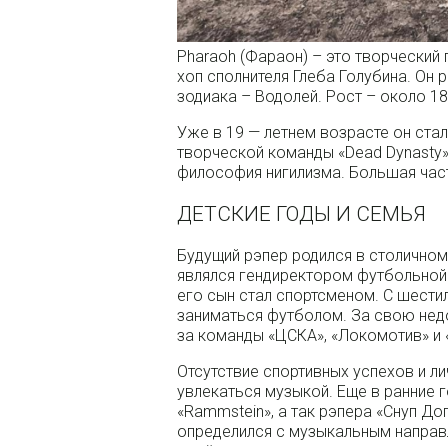
Pharaoh (Фараон) – это творческий
хоп сполнителя Глеба Голубина. Он 
зодиака – Водолей. Рост – около 186
Уже в 19 — летнем возрасте он ста
творческой команды «Dead Dynasty»
философия нигилизма. Большая част
ДЕТСКИЕ ГОДЫ И СЕМЬЯ
Будущий рэпер родился в столичном
являлся гендиректором футбольной 
его сын стал спортсменом. С шести
заниматься футболом. За свою нед
за команды «ЦСКА», «Локомотив» и 
Отсутствие спортивных успехов и ли
увлекаться музыкой. Еще в ранние 
«Rammstein», а так рэпера «Снуп До
определился с музыкальным направ