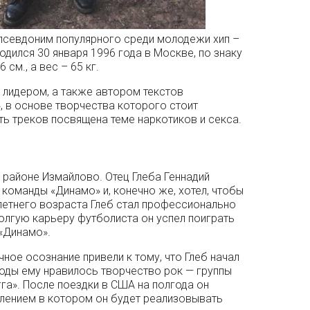
 псевдоним популярного среди молодежи хип –
родился 30 января 1996 года в Москве, по знаку
 см., а вес – 65 кг.
л лидером, а также автором текстов
, в основе творчества которого стоит
ь треков посвящена теме наркотиков и секса.
 районе Измайлово. Отец Глеба Геннадий
команды «Динамо» и, конечно же, хотел, чтобы
летнего возраста Глеб стал профессионально
олгую карьеру футболиста он успел поиграть
«Динамо».
чное осознание привели к тому, что Глеб начал
годы ему нравилось творчество рок — группы
гга». После поездки в США на полгода он
лением в котором он будет реализовывать