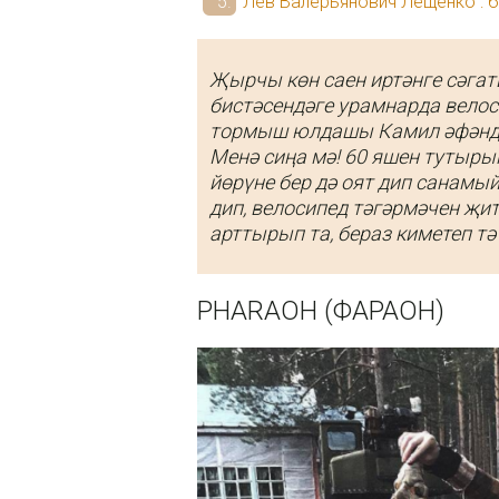
Лев Валерьянович Лещенко : 
Җырчы көн саен иртәнге сәга
бистәсендәге урамнарда велос
тормыш юлдашы Камил әфәнде 
Менә сиңа мә! 60 яшен тутыры
йөрүне бер дә оят дип санамый
дип, велосипед тәгәрмәчен җит
арттырып та, бераз киметеп тә
PHARAOH (ФАРАОН)