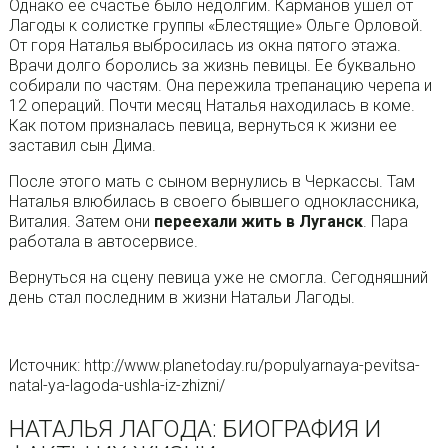
Однако ее счастье было недолгим. Карманов ушел от
Лагоды к солистке группы «Блестящие» Ольге Орловой.
От горя Наталья выбросилась из окна пятого этажа.
Врачи долго боролись за жизнь певицы. Ее буквально
собирали по частям. Она пережила трепанацию черепа и
12 операций. Почти месяц Наталья находилась в коме.
Как потом призналась певица, вернуться к жизни ее
заставил сын Дима.
После этого мать с сыном вернулись в Черкассы. Там
Наталья влюбилась в своего бывшего одноклассника,
Виталия. Затем они
переехали жить в Луганск
. Пара
работала в автосервисе.
Вернуться на сцену певица уже не смогла. Сегодняшний
день стал последним в жизни Натальи Лагоды.
Источник: http://www.planetoday.ru/populyarnaya-pevitsa-
natal-ya-lagoda-ushla-iz-zhizni/
НАТАЛЬЯ ЛАГОДА: БИОГРАФИЯ И