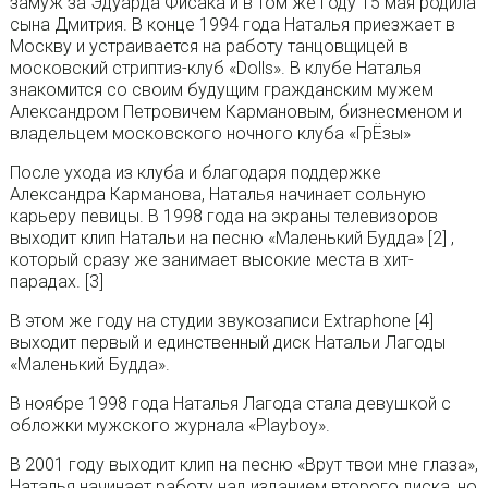
замуж за Эдуарда Фисака и в том же году 15 мая родила
сына Дмитрия. В конце 1994 года Наталья приезжает в
Москву и устраивается на работу танцовщицей в
московский стриптиз-клуб «Dolls». В клубе Наталья
знакомится со своим будущим гражданским мужем
Александром Петровичем Кармановым, бизнесменом и
владельцем московского ночного клуба «ГрЁзы»
После ухода из клуба и благодаря поддержке
Александра Карманова, Наталья начинает сольную
карьеру певицы. В 1998 года на экраны телевизоров
выходит клип Натальи на песню «Маленький Будда» [2] ,
который сразу же занимает высокие места в хит-
парадах. [3]
В этом же году на студии звукозаписи Extraphone [4]
выходит первый и единственный диск Натальи Лагоды
«Маленький Будда».
В ноябре 1998 года Наталья Лагода стала девушкой с
обложки мужского журнала «Playboy».
В 2001 году выходит клип на песню «Врут твои мне глаза»,
Наталья начинает работу над изданием второго диска, но