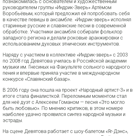
познакомилась с основателем и художественным
руководителем группы «Индрик-Зверь» Артёмом
Воробьёвым, который предложил ей попробовать себя
в качестве певицы в ансамбле. «Индрик-зверь» исполнял
старинные русские и славянские песни в современной
обработке. Участники ансамбля собирали фольклор
западного региона и делали роковые аранжировки с
использованием духовых этнических инструментов.
Наряду с участием в коллективе «Индрик-зверь» с 2003
по 2008 год Девятова училась в Российской академии
музыки им. Гнесиных на Факультете сольного народного
пения и впервые приняла участие в международном
конкурсе «Славянский базар».
В 2006 году она пошла на проект «Народный артист-3» и в
итоге стала финалисткой. Переломным моментом стал
для неё дуэт с Алексеем Гоманом — песня «Это могло
быть любовью». По мнению критиков, в этом номере
наиболее удачно проявился синтез народной музыки и
эстрады.
На сцене Девятова работает с шоу-балетом «Яr-Дэнс»,