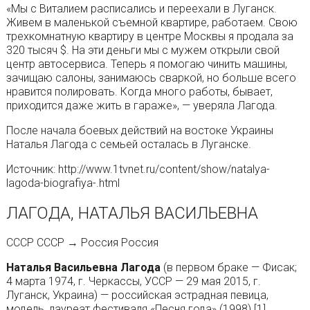
«Мы с Виталием расписались и переехали в Луганск.
Живем в маленькой съемной квартире, работаем. Свою
трехкомнатную квартиру в центре Москвы я продала за
320 тысяч $. На эти деньги мы с мужем открыли свой
центр автосервиса. Теперь я помогаю чинить машины,
зачищаю салоны, занимаюсь сваркой, но больше всего
нравится полировать. Когда много работы, бывает,
приходится даже жить в гараже», — уверяла Лагода.
После начала боевых действий на востоке Украины
Наталья Лагода с семьей осталась в Луганске.
Источник: http://www.1tvnet.ru/content/show/natalya-
lagoda-biografiya-.html
ЛАГОДА, НАТАЛЬЯ ВАСИЛЬЕВНА
СССР СССР → Россия Россия
Наталья Васильевна Лагода
(в первом браке — Фисак;
4 марта 1974, г. Черкассы, УССР — 29 мая 2015, г.
Луганск, Украина) — российская эстрадная певица,
модель, лауреат фестиваля «Песня года» (1998) [1]