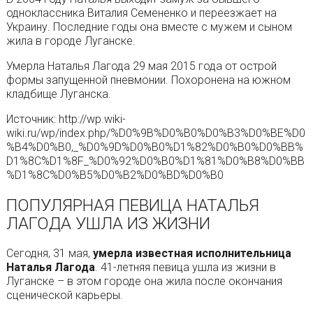
одноклассника Виталия Семененко и переезжает на
Украину. Последние годы она вместе с мужем и сыном
жила в городе Луганске.
Умерла Наталья Лагода 29 мая 2015 года от острой
формы запущенной пневмонии. Похоронена на южном
кладбище Луганска.
Источник: http://wp.wiki-
wiki.ru/wp/index.php/%D0%9B%D0%B0%D0%B3%D0%BE%D0
%B4%D0%B0,_%D0%9D%D0%B0%D1%82%D0%B0%D0%BB%
D1%8C%D1%8F_%D0%92%D0%B0%D1%81%D0%B8%D0%BB
%D1%8C%D0%B5%D0%B2%D0%BD%D0%B0
ПОПУЛЯРНАЯ ПЕВИЦА НАТАЛЬЯ
ЛАГОДА УШЛА ИЗ ЖИЗНИ
Сегодня, 31 мая,
умерла известная исполнительница
Наталья Лагода
. 41-летняя певица ушла из жизни в
Луганске – в этом городе она жила после окончания
сценической карьеры.