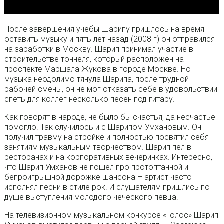
После завершения учёбы Шарипу пришлось на время
оставить музыку и пять лет назад (2008 г) он отправился
на заработки в Москву. Шарип принимал участие в
строительстве тоннеля, который расположен на
проспекте Маршала Жукова в городе Москве. Но
музыка неодолимо тянула Шарипа, после трудной
рабочей смены, он не мог отказать себе в удовольствии
спеть для коллег несколько песен под гитару.
Как говорят в народе, не было бы счастья, да несчастье
помогло. Так случилось и с Шарипом Умхановым. Он
получил травму на стройке и полностью посвятил себя
занятиям музыкальным творчеством. Шарип пел в
ресторанах и на корпоративных вечеринках. Интересно,
что Шарип Умханов не пошёл про протоптанной и
бепроигрышной дорожке шансона – артист часто
исполнял песни в стиле рок. И слушателям пришлись по
душе выступления молодого чеческого певца.
На телевизионном музыкальном конкурсе «Голос» Шарип