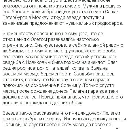
пересеклись и всего спустя шесть месяцев после
знакомства они начали жить вместе. Мужчина решился
все бросить ради избранницы и уехать с ней из Санкт-
Петербурга в Москву, откуда звезде поступили
заманчивые предложения от музыкальных продюсеров.
Знаменитость совершенно не смущало, что ее
отношения с Олегом развивались настолько
стремительно. Она чувствовала себя желанной рядом с
любимым, поэтому мнение окружающих ее не особо
волнвало. Как вспомнила звезда хита «Я у твоих ног»,
свадьба с Новиковым была похожа на анекдот. Олег
решил росписаться с Натальей, когда та была на
восьмом месяце беременности. Свадьбу пришлось
отложить, потому что Власову в срочном порядке
положили на сохранение в больницу. Только спустя
месяц после рождения дочери Пелагеи пара все-таки
дошла до загса. Певица призналась, что произошло это
довольно неожиданно для них обоих.
Звезда также рассказала, что имя для дочери Пелагеи
они тоже выбрали не сразу. Изначально девочку назвали
Полиной, но спустя всего шесть месяцев после ее