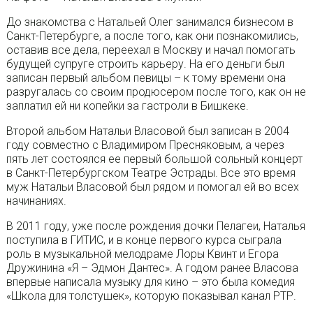
До знакомства с Натальей Олег занимался бизнесом в
Санкт-Петербурге, а после того, как они познакомились,
оставив все дела, переехал в Москву и начал помогать
будущей супруге строить карьеру. На его деньги был
записан первый альбом певицы – к тому времени она
разругалась со своим продюсером после того, как он не
заплатил ей ни копейки за гастроли в Бишкеке.
Второй альбом Натальи Власовой был записан в 2004
году совместно с Владимиром Пресняковым, а через
пять лет состоялся ее первый большой сольный концерт
в Санкт-Петербургском Театре Эстрады. Все это время
муж Натальи Власовой был рядом и помогал ей во всех
начинаниях.
В 2011 году, уже после рождения дочки Пелагеи, Наталья
поступила в ГИТИС, и в конце первого курса сыграла
роль в музыкальной мелодраме Лоры Квинт и Егора
Дружинина «Я – Эдмон Дантес». А годом ранее Власова
впервые написала музыку для кино – это была комедия
«Школа для толстушек», которую показывал канал РТР.