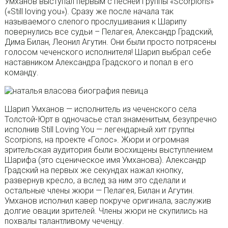
Умханов выступал первым с песней группы «Scorpions»
(«Still loving you»). Сразу же после начала так
называемого слепого прослушивания к Шарипу
повернулись все судьи – Пелагея, Александр Градский,
Дима Билан, Леонил Агутин. Они были просто потрясены
голосом чеченского исполнителя! Шарип выбрал себе
наставником Александра Градского и попал в его
команду.
Шарип Умханов — исполнитель из чеченского села
Толстой-Юрт в одночасье стал знаменитым, безупречно
исполнив Still Loving You — легендарный хит группы
Scorpions, на проекте «Голос». Жюри и огромная
зрительская аудитория были восхищены выступлением
Шарифа (это сценическое имя Умханова). Александр
Градский на первых же секундах нажал кнопку,
развернув кресло, а вслед за ним это сделали и
остальные члены жюри — Пелагея, Билан и Агутин.
Умханов исполнил кавер покруче оригинала, заслужив
долгие овации зрителей. Члены жюри не скупились на
похвалы талантливому чеченцу.