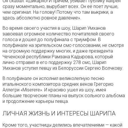
Он сказал: «Шикарно! И причем, убивает публику нахрен
сразу моментально, вырубает всех. Он её поет лучше,
чем оригинал. На голову! Потому что там выкрики, а
здесь абсолютно ровное давление».
Во время своего участия в шоу, Шарип Умханов
завоевал огромное количество почитателей своего
голоса и дошел до полуфинала с триумфом. В
полуфинале на зрительском смс-голосовании, не смотря
на огромную поддержку многих, и даже президента
Чеченской республики Рамзана Кадырова, который
лично отправил в его поддержку 278 смс, Шарип
Умханов уступил певцу из Белоруссии Сергею Волчкову.
В полуфинале он исполнил великолепную песню
итальянского композитора средних веков Грегорио
Аллегри «Miserere». И красиво ушел из шоу, имея
большие творческие планы на выпуск сольного альбома
и продолжение карьеры певца.
ЛИЧНАЯ ЖИЗНЬ И ИНТЕРЕСЫ ШАРИПА
Кроме того, участницы делились впечатлениями — какой