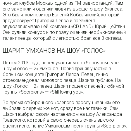
ночных клубов Москвы одной из FM-радиостанций. Там
его заметили и оценили люди из высшего шоу-бизнеса.
Это были: композитор Евгений Кобылянский, который
продюссирует Григория Лепса и президент
звукозаписывающей компании «CD LAND» Юрий Цейтлин.
Они судили конкурс и по праву оценили необыкновенный
талант певца, который с легкостью брал все 3 октавы.
ШАРИП УМХАНОВ НА ШОУ «ГОЛОС»
Летом 2013 года, перед участием в отборочном туре
шоу «Голос — 2» Умханов Шарип принял участие в
большом концерте Григория Лепса. Певец лично
отрекомендовал молодого певца Шарипа публике. На
шоу «Голос — 2» певец Шарип пошел с песней любимой
группы «Scorpions» — «Still loving you».
Во время отборочного «слепого прослушивания» его
выбрали с первых же нот, сразу все наставники. Сам
Шарип выбрал своим наставником на шоу Александра
Градского, который в свою очередь очень высоко
оценил исполнение Умхановым песни группы «Scorpions».