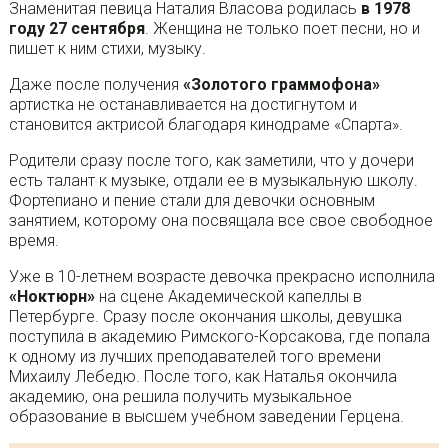
Знаменитая певица Наталия Власова родилась
в 1978
году 27 сентября
. Женщина не только поет песни, но и
пишет к ним стихи, музыку.
Даже после получения
«Золотого граммофона»
артистка не останавливается на достигнутом и
становится актрисой благодаря кинодраме «Спарта».
Родители сразу после того, как заметили, что у дочери
есть талант к музыке, отдали ее в музыкальную школу.
Фортепиано и пение стали для девочки основным
занятием, которому она посвящала все свое свободное
время.
Уже в 10-летнем возрасте девочка прекрасно исполнила
«Ноктюрн»
на сцене Академической капеллы в
Петербурге. Сразу после окончания школы, девушка
поступила в академию Римского-Корсакова, где попала
к одному из лучших преподавателей того времени
Михаилу Лебедю. После того, как Наталья окончила
академию, она решила получить музыкальное
образование в высшем учебном заведении Герцена.