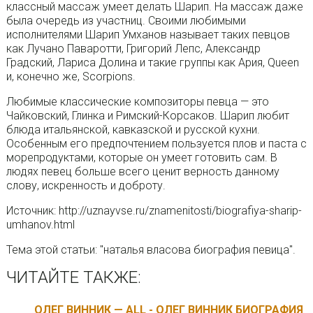
классный массаж умеет делать Шарип. На массаж даже
была очередь из участниц. Своими любимыми
исполнителями Шарип Умханов называет таких певцов
как Лучано Паваротти, Григорий Лепс, Александр
Градский, Лариса Долина и такие группы как Ария, Queen
и, конечно же, Scorpions.
Любимые классические композиторы певца — это
Чайковский, Глинка и Римский-Корсаков. Шарип любит
блюда итальянской, кавказской и русской кухни.
Особенным его предпочтением пользуется плов и паста с
морепродуктами, которые он умеет готовить сам. В
людях певец больше всего ценит верность данному
слову, искренность и доброту.
Источник: http://uznayvse.ru/znamenitosti/biografiya-sharip-
umhanov.html
Тема этой статьи: "наталья власова биография певица".
ЧИТАЙТЕ ТАКЖЕ:
ОЛЕГ ВИННИК — ALL - ОЛЕГ ВИННИК БИОГРАФИЯ