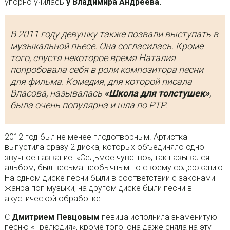
упорно училась
у Владимира Андреева.
В 2011 году девушку также позвали выступать в
музыкальной пьесе. Она согласилась. Кроме
того, спустя некоторое время Наталия
попробовала себя в роли композитора песни
для фильма. Комедия, для которой писала
Власова, называлась
«Школа для толстушек»
,
была очень популярна и шла по РТР.
2012 год был не менее плодотворным. Артистка
выпустила сразу 2 диска, которых объединяло одно
звучное название. «Седьмое чувство», так назывался
альбом, был весьма необычным по своему содержанию.
На одном диске песни были в соответствии с законами
жанра поп музыки, на другом диске были песни в
акустической обработке.
С
Дмитрием Певцовым
певица исполнила знаменитую
песню «Прелюдия», кроме того, она даже сняла на эту