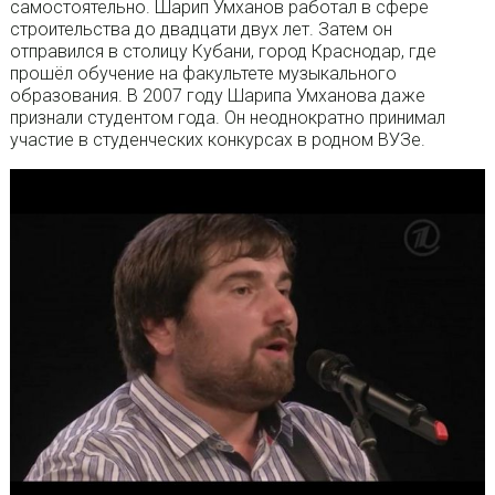
самостоятельно. Шарип Умханов работал в сфере
строительства до двадцати двух лет. Затем он
отправился в столицу Кубани, город Краснодар, где
прошёл обучение на факультете музыкального
образования. В 2007 году Шарипа Умханова даже
признали студентом года. Он неоднократно принимал
участие в студенческих конкурсах в родном ВУЗе.