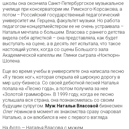
школы она окончила Санкт-Петербургское музыкальное
училище при консерватории им. Римского-Корсакова, а
потом – Российский государственный педагогический
университет им. Герцена, факультет музыки. Но работа
педагогом-концертмейстером ее не очень устраивала –
Наталья мечтала о большем. Власова с раннего детства
видела себя артисткой – она представляла, как будет
выступать на сцене, а в десять лет испытала, что такое
настоящий успех, когда со сцены Большого зала
Академической капеллы им. Глинки сыграла «Ноктюрн»
Шопена.
Еще во время учебы в университете она написала песню
«Я у твоих ног», которая открыла ей широкую дорогу в
мир шоу-бизнеса. Со своей дебютной песней Наталья
попала на «Песню года», а потом получила за нее
«Золотой граммофон». В 1999 году, когда ее песню
услышала вся страна, она познакомилась со своим
будущим супругом.
Муж Натальи Власовой
бизнесмен
Олег Новиков
в момент их знакомства сразу очаровал
Наталью, а он влюбился в нее с первого взгляда.
На фото — Наталья Власова с мужем