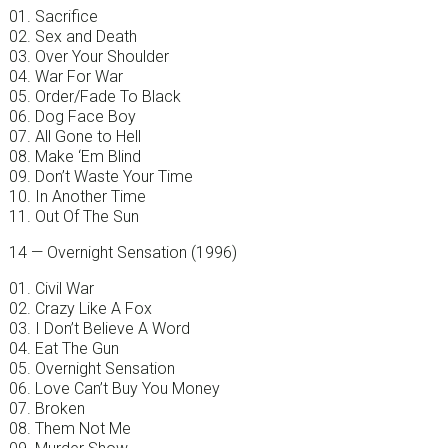
01. Sacrifice
02. Sex and Death
03. Over Your Shoulder
04. War For War
05. Order/Fade To Black
06. Dog Face Boy
07. All Gone to Hell
08. Make ‘Em Blind
09. Don’t Waste Your Time
10. In Another Time
11. Out Of The Sun
14 — Overnight Sensation (1996)
01. Civil War
02. Crazy Like A Fox
03. I Don’t Believe A Word
04. Eat The Gun
05. Overnight Sensation
06. Love Can’t Buy You Money
07. Broken
08. Them Not Me