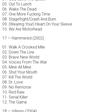
05. Out To Lunch
06. Wake The Dead
07. One More Fucking Time
08. Stagefright/Crash And Burn
09. (Wearing Your) Heart On Your Sleeve
10. We Are Motorhead
17 — Hammered (2002)
01. Walk A Crooked Mile
02. Down The Line
03. Brave New World
04. Voices From The War
05. Mine All Mine
06. Shut Your Mouth
07. Kill The World
08. Dr. Love
09. No Remorse
10. Red Raw
11. Serial Killer
12. The Game
18 — Inferno (2004)