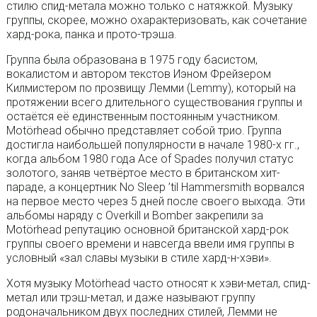
стилю спид-метала можно только с натяжкой. Музыку
группы, скорее, можно охарактеризовать, как сочетание
хард-рока, панка и прото-трэша.
Группа была образована в 1975 году басистом,
вокалистом и автором текстов Иэном Фрейзером
Килмистером по прозвищу Лемми (Lemmy), который на
протяжении всего длительного существования группы и
остаётся её единственным постоянным участником.
Motörhead обычно представляет собой трио. Группа
достигла наибольшей популярности в начале 1980-х гг.,
когда альбом 1980 года Ace of Spades получил статус
золотого, заняв четвёртое место в британском хит-
параде, а концертник No Sleep ’til Hammersmith ворвался
на первое место через 5 дней после своего выхода. Эти
альбомы наряду с Overkill и Bomber закрепили за
Motörhead репутацию основной британской хард-рок
группы своего времени и навсегда ввели имя группы в
условный «зал славы музыки в стиле хард-н-хэви».
Хотя музыку Motörhead часто относят к хэви-метал, спид-
метал или трэш-метал, и даже называют группу
родоначальником двух последних стилей, Лемми не