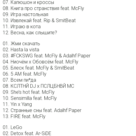
07. Капюшон и кроссы
08. Книга про странствия feat. McFly
09. Игра настольная
10. Извлекай feat. Rip & SmitBeat
11. Играю в кота
12. Весна, как слышите?
01. Жми скачать
02. Hasta la vista
03. #FCKSWG feat. McFly & Adalhf Paper
04. Ниочём х Обовсём feat. McFly
05. Блеск feat. McFly & SmitBeat
06. 5 AM feat. McFly
07. Всем пи*да
08. КСЛТНЙ DJ x ПСЛЦБНВЙ MC
09. She’s hot feat. McFly
10. Sensimilla feat. McFly
11. Yin x Yang
12. Странные сны feat. Adalhf Paper
13. FIRE feat. McFly
01. LeGo
02. Detox feat. Ar-SiDE