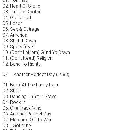
01. Iron Fist
02. Heart Of Stone
03. I’m The Doctor
04. Go To Hell
05. Loser
06. Sex & Outrage
07. America
08. Shut It Down
09. Speedfreak
10. (Don’t Let ’em) Grind Ya Down
11. (Don’t Need) Religion
12. Bang To Rights
07 — Another Perfect Day (1983)
01. Back At The Funny Farm
02. Shine
03. Dancing On Your Grave
04. Rock It
05. One Track Mind
06. Another Perfect Day
07. Marching Off To War
08. I Got Mine