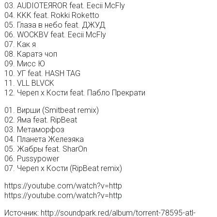
03. AUDIOTEЯROR feat. Eecii McFly
04. KKK feat. Rokki Roketto
05. Глаза в небо feat. ДЖУД
06. WOCKBV feat. Eecii McFly
07. Как я
08. Каратэ чоп
09. Мисс Ю
10. УГ feat. HASH TAG
11. VLL BLVCK
12. Череп х Кости feat. Пабло Прекрати
01. Вирши (Smitbeat remix)
02. Яма feat. RipBeat
03. Метаморфоз
04. Планета Железяка
05. Жабры feat. SharOn
06. Pussypower
07. Череп х Кости (RipBeat remix)
https://youtube.com/watch?v=http
https://youtube.com/watch?v=http
Источник: http://soundpark.red/album/torrent-78595-atl-