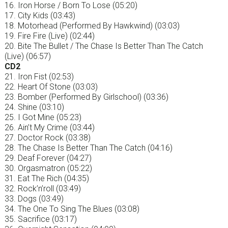
16. Iron Horse / Born To Lose (05:20)
17. City Kids (03:43)
18. Motorhead (Performed By Hawkwind) (03:03)
19. Fire Fire (Live) (02:44)
20. Bite The Bullet / The Chase Is Better Than The Catch
(Live) (06:57)
CD2
21. Iron Fist (02:53)
22. Heart Of Stone (03:03)
23. Bomber (Performed By Girlschool) (03:36)
24. Shine (03:10)
25. I Got Mine (05:23)
26. Ain’t My Crime (03:44)
27. Doctor Rock (03:38)
28. The Chase Is Better Than The Catch (04:16)
29. Deaf Forever (04:27)
30. Orgasmatron (05:22)
31. Eat The Rich (04:35)
32. Rock’n’roll (03:49)
33. Dogs (03:49)
34. The One To Sing The Blues (03:08)
35. Sacrifice (03:17)