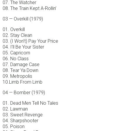
07. The Watcher
08. The Train Kept A-Rollin’
03 — Overkill (1979)
01. Overkill
02. Stay Clean
03. (I Won’t) Pay Your Price
04. I’ll Be Your Sister
05. Capricorn
06. No Class
07. Damage Case
08. Tear Ya Down
09. Metropolis
10.Limb From Limb
04 — Bomber (1979)
01. Dead Men Tell No Tales
02. Lawman
03. Sweet Revenge
04. Sharpshooter
05. Poison