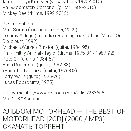
Ian «Lemmy» Kilmister (vocals, bass 1975-2015)
Phil «Zoomster» Campbell (guitar, 1984-2015)
Mickey Dee (drums, 1992-2015)
Past members:
Matt Sorum (touring drummer, 2009)
Tommy Aldrige (In studio recording most of the ‘March Or
Die’ album, 1992)
Michael «Wurzel» Burston (guitar, 1984-95)
Phil «Philthy Animal» Taylor (drums, 1975-84 / 1987-92)
Pete Gill (drums, 1984-87)
Brian Robertson (guitar, 1982-83)
«Fast» Eddie Clarke (guitar, 1976-82)
Larry Wallis (guitar, 1975-76)
Lucas Fox (drums, 1975)
Источник: http://www.discogs.com/artist/233658-
Mot%C3%B6rhead
АЛЬБОМ MOTORHEAD — THE BEST OF
MOTORHEAD [2CD] (2000 / MP3)
СКАЧАТЬ ТОРРЕНТ