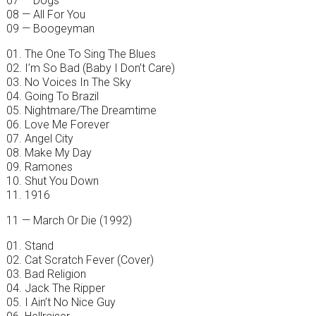
07 — Dogs
08 — All For You
09 — Boogeyman
01. The One To Sing The Blues
02. I’m So Bad (Baby I Don’t Care)
03. No Voices In The Sky
04. Going To Brazil
05. Nightmare/The Dreamtime
06. Love Me Forever
07. Angel City
08. Make My Day
09. Ramones
10. Shut You Down
11. 1916
11 — March Or Die (1992)
01. Stand
02. Cat Scratch Fever (Cover)
03. Bad Religion
04. Jack The Ripper
05. I Ain’t No Nice Guy