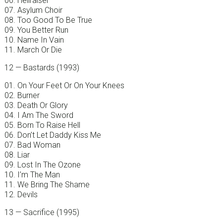
06. Hellraiser
07. Asylum Choir
08. Too Good To Be True
09. You Better Run
10. Name In Vain
11. March Or Die
12 — Bastards (1993)
01. On Your Feet Or On Your Knees
02. Burner
03. Death Or Glory
04. I Am The Sword
05. Born To Raise Hell
06. Don’t Let Daddy Kiss Me
07. Bad Woman
08. Liar
09. Lost In The Ozone
10. I’m The Man
11. We Bring The Shame
12. Devils
13 — Sacrifice (1995)