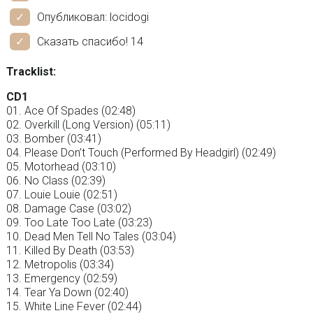
Опубликовал: locidogi
Сказать спасибо! 14
Tracklist:
CD1
01. Ace Of Spades (02:48)
02. Overkill (Long Version) (05:11)
03. Bomber (03:41)
04. Please Don’t Touch (Performed By Headgirl) (02:49)
05. Motorhead (03:10)
06. No Class (02:39)
07. Louie Louie (02:51)
08. Damage Case (03:02)
09. Too Late Too Late (03:23)
10. Dead Men Tell No Tales (03:04)
11. Killed By Death (03:53)
12. Metropolis (03:34)
13. Emergency (02:59)
14. Tear Ya Down (02:40)
15. White Line Fever (02:44)