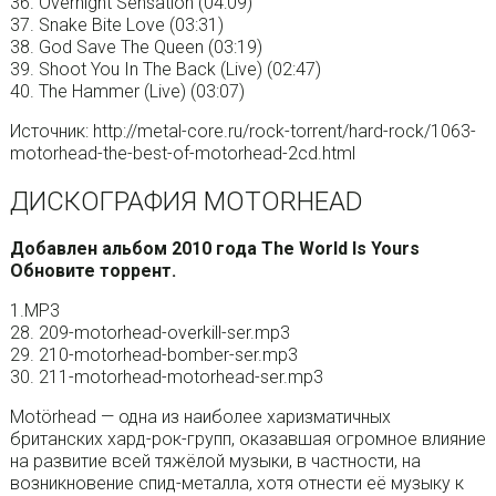
36. Overnight Sensation (04:09)
37. Snake Bite Love (03:31)
38. God Save The Queen (03:19)
39. Shoot You In The Back (Live) (02:47)
40. The Hammer (Live) (03:07)
Источник: http://metal-core.ru/rock-torrent/hard-rock/1063-
motorhead-the-best-of-motorhead-2cd.html
ДИСКОГРАФИЯ MOTORHEAD
Добавлен альбом 2010 года The World Is Yours
Обновите торрент.
1.MP3
28. 209-motorhead-overkill-ser.mp3
29. 210-motorhead-bomber-ser.mp3
30. 211-motorhead-motorhead-ser.mp3
Motörhead — одна из наиболее харизматичных
британских хард-рок-групп, оказавшая огромное влияние
на развитие всей тяжёлой музыки, в частности, на
возникновение спид-металла, хотя отнести её музыку к