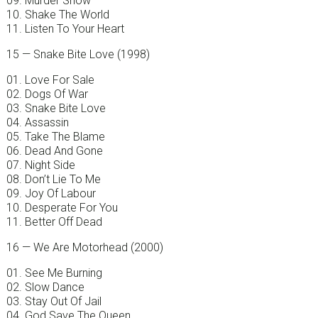
09. Murder Show
10. Shake The World
11. Listen To Your Heart
15 — Snake Bite Love (1998)
01. Love For Sale
02. Dogs Of War
03. Snake Bite Love
04. Assassin
05. Take The Blame
06. Dead And Gone
07. Night Side
08. Don’t Lie To Me
09. Joy Of Labour
10. Desperate For You
11. Better Off Dead
16 — We Are Motorhead (2000)
01. See Me Burning
02. Slow Dance
03. Stay Out Of Jail
04. God Save The Queen