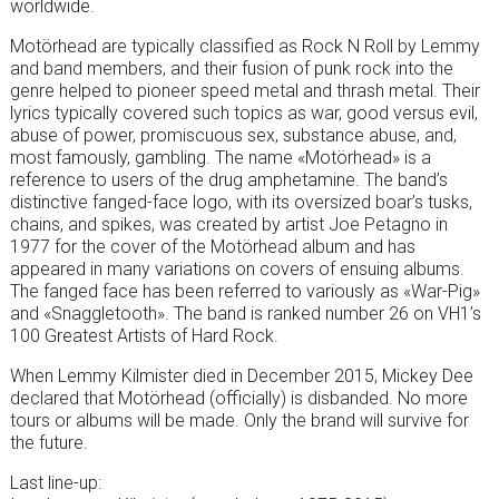
worldwide.
Motörhead are typically classified as Rock N Roll by Lemmy
and band members, and their fusion of punk rock into the
genre helped to pioneer speed metal and thrash metal. Their
lyrics typically covered such topics as war, good versus evil,
abuse of power, promiscuous sex, substance abuse, and,
most famously, gambling. The name «Motörhead» is a
reference to users of the drug amphetamine. The band’s
distinctive fanged-face logo, with its oversized boar’s tusks,
chains, and spikes, was created by artist Joe Petagno in
1977 for the cover of the Motörhead album and has
appeared in many variations on covers of ensuing albums.
The fanged face has been referred to variously as «War-Pig»
and «Snaggletooth». The band is ranked number 26 on VH1’s
100 Greatest Artists of Hard Rock.
When Lemmy Kilmister died in December 2015, Mickey Dee
declared that Motörhead (officially) is disbanded. No more
tours or albums will be made. Only the brand will survive for
the future.
Last line-up: