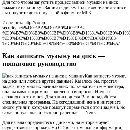
Для того чтобы запустить процесс записи музыки на диск
нажмите на кнопку «Записать диск». После окончания записи
вы получите диск с музыкой в формате MP3.
Источник: http://comp-
security.net/%D0%BA%D0%B0%D0%BA-
%D0%B7%D0%B0%D0%BF%D0%B8%D1%81%D0%B0%D1%8
%D0%BC%D1%83%D0%B7%D1%8B%D0%BA%D1%83-
%D0%BD%D0%B0-%D0%B4%D0%B8%D1%81%D0%BA/
Как записать музыку на диск —
пошаговое руководство
Как записать музыку
на диск или любые другие данные? Казалось бы, простая
задача, но у многих начинающих пользователей компьютера,
она вызывает огромное количество вопросов. Ничего
сложного в этом нет. Для записи диска Вам понадобится
специальная программа. На сегодняшний день в интернете
много утилит, которые помогут справиться с этой задачей, но
самая популярная и распространенная — Nero.
Для начала определитесь с дисками, на которые будет
осуществляться прожиг. На CD влезет меньше информации,