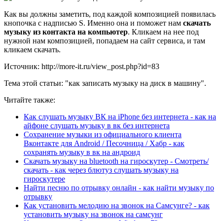
Как вы должны заметить, под каждой композицией появилась
кнопочка с надписью S. Именно она и поможет нам
скачать
музыку из контакта на компьютер
. Кликаем на нее под
нужной нам композицией, попадаем на сайт сервиса, и там
кликаем скачать.
Источник: http://more-it.ru/view_post.php?id=83
Тема этой статьи: "как записать музыку на диск в машину".
Читайте также:
Как слушать музыку ВК на iPhone без интернета - как на
айфоне слушать музыку в вк без интернета
Сохранение музыки из официального клиента
Вконтакте для Android / Песочница / Хабр - как
сохранять музыку в вк на андроид
Скачать музыку на bluetooth на гироскутер - Смотреть/
скачать - как через блютуз слушать музыку на
гироскутере
Найти песню по отрывку онлайн - как найти музыку по
отрывку
Как установить мелодию на звонок на Самсунге? - как
установить музыку на звонок на самсунг