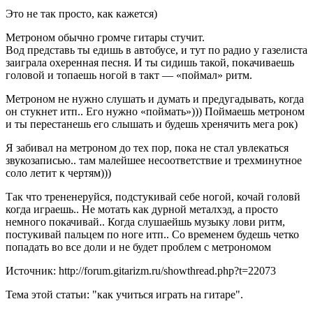
Это не так просто, как кажется)
Метроном обычно громче гитары стучит.
Вод представь ты едишь в автобусе, и тут по радио у газелиста
заиграла оxеренная песня. И ты сидишь такой, покачиваешь
головой и топаешь ногой в такт — «поймал» ритм.
Метроном не нужно слушать и думать и предугадывать, когда
он стукнет итп.. Его нужно «поймать»))) Поймаешь метроном
и ты перестанешь его слышать и будешь хренячить мега рок)
Я забивал на метроном до тех пор, пока не стал увлекаться
звукозаписью.. там малейшее несоответствие и трехминутное
соло летит к чертям)))
Так что трененеруйся, подстукивай себе ногой, кочай головй
когда играешь.. Не мотать как дурной металхэд, а просто
немного покачивай.. Когда слушаейшь музыку лови ритм,
постукивай пальцем по ноге итп.. Со временем будешь четко
попадать во все доли и не будет проблем с метрономом
Источник: http://forum.gitarizm.ru/showthread.php?t=22073
Тема этой статьи: "как учиться играть на гитаре".