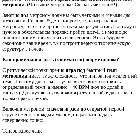
метроном
. (Что такое метроном? Скачать метроном!)
Занятия под метроном должны быть четкими и ясными для
музыканта. Если вы будете попросту тупо играть под
метроном, то это не принесет нужных результатов. Поэтому и
нужно в обязательном порядке пройти шаг-1, а именно до
полного понимания уяснить всю теорию. Это в будущем
сэкономит ваше время, т.к построит верную теоретическую
структуру в голове.
Как правильно играть (заниматься) под метроном?
С ритмической точки зрения
игра под
быстрый темп
метронома
имеет ту же сложность, что и игра под медленный
темп. Поэтому для начала лучше всего будет поставить
определенный темп, а именно – 40 BPM (кол-во долей в
минуту). Для лучшего усваивания ритма играйте для начала
только правой рукой.
Включив метроном, сначала играем по открытой первой
струне вместе с каждым ударом, стараясь попадать
совершенно точно:
Теперь вдвое чаще: