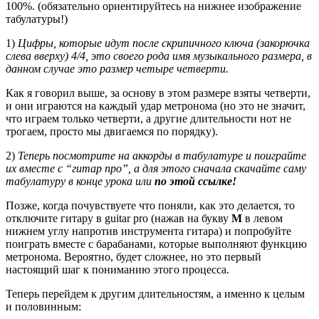
100%. (обязательно ориентируйтесь на нижнее изображение
табулатуры!)
1)
Цифры, которые идут после скрипичного ключа (закорючка
слева вверху) 4/4, это своего рода имя музыкального размера, в
данном случае это размер четыре четверти.
Как я говорил выше, за основу в этом размере взяты четверти,
и они играются на каждый удар метронома (но это не значит,
что играем только четверти, а другие длительности нот не
трогаем, просто мы двигаемся по порядку).
2)
Теперь посмотрите на аккорды в табулатуре и поиграйте
их вместе с “гитар про”, а для этого сначала скачайте саму
табулатуру в конце урока или
по этой ссылке!
Позже, когда почувствуете что поняли, как это делается, то
отключите гитару в guitar pro (нажав на букву
M
в левом
нижнем углу напротив инструмента гитара) и попробуйте
поиграть вместе с барабанами, которые выполняют функцию
метронома. Вероятно, будет сложнее, но это первый
настоящий шаг к пониманию этого процесса.
Теперь перейдем к другим длительностям, а именно к целым
и половинным: