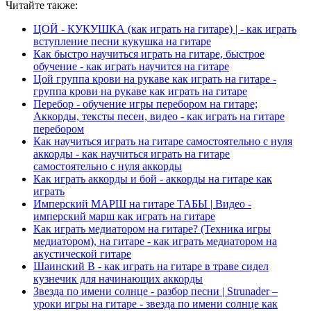
Читайте также:
ЦОЙ - КУКУШКА (как играть на гитаре) | - как играть
вступление песни кукушка на гитаре
Как быстро научиться играть на гитаре, быстрое
обучение - как играть научится на гитаре
Цой группа крови на рукаве как играть на гитаре -
группа крови на рукаве как играть на гитаре
Перебор - обучение игры перебором на гитаре;
Аккорды, тексты песен, видео - как играть на гитаре
перебором
Как научиться играть на гитаре самостоятельно с нуля
аккорды - как научиться играть на гитаре
самостоятельно с нуля аккорды
Как играть аккорды и бой - аккорды на гитаре как
играть
Имперский МАРШ на гитаре ТАБЫ | Видео -
имперский марш как играть на гитаре
Как играть медиатором на гитаре? (Техника игры
медиатором), на гитаре - как играть медиатором на
акустической гитаре
Шаинский В - как играть на гитаре в траве сидел
кузнечик для начинающих аккорды
Звезда по имени солнце - разбор песни | Strunader –
уроки игры на гитаре - звезда по имени солнце как