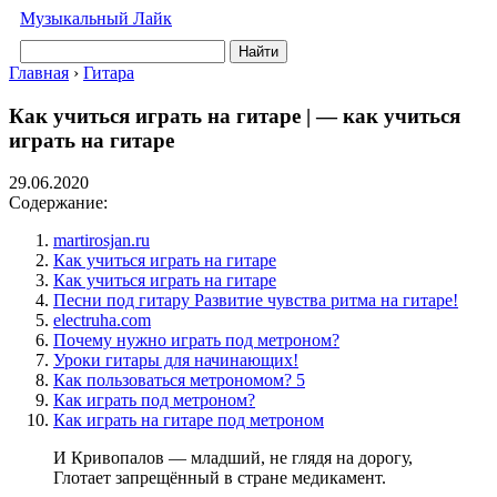
Музыкальный Лайк
Найти
Главная
›
Гитара
Как учиться играть на гитаре | — как учиться
играть на гитаре
29.06.2020
Содержание:
martirosjan.ru
Как учиться играть на гитаре
Как учиться играть на гитаре
Песни под гитару Развитие чувства ритма на гитаре!
electruha.com
Почему нужно играть под метроном?
Уроки гитары для начинающих!
Как пользоваться метрономом? 5
Как играть под метроном?
Как играть на гитаре под метроном
И Кривопалов — младший, не глядя на дорогу,
Глотает запрещённый в стране медикамент.