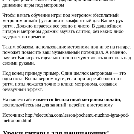
динамике игры под метроном
Чтобы начать обучение игры под метроном (бесплатный
метроном онлайн) установите комфортный для Ваших рук
ритм . Должно играется все ровно и чисто. В дальнейшем
гитара и метроном должны звучать слитно, без каких-либо
задержек во времени.
Таким образом, использование метронома при игре на гитаре,
поможет повысить ваш музыкальный потенциал. А именно,
научит Вас играть идеально точно и чувствовать контроль над
своими руками.
Под конец приведу пример. Один щелчок метронома — это
одна нота. Вы на верном пути, если при игре абсолютно в
ритм, ноты ложатся точно в клики метронома, создавая
беззвучный эффект.
На нашем сайте
имеется бесплатный метроном онлайн
,
воспользуйтесь им для занятий: перейти к метроному
Источник: http://electruha.com/lesson/pochemu-nuzhno-igrat-pod-
metronom.html
Уроки гитары для начинающих!