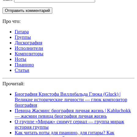
Про что:
Гитара
Группы
Дискография
Исполнители
Композиторы
Ноты
Пианино
Статьи
Прочитай:
Биография Кристофа Виллибальда Глюка (Gluck) |
Великие исторические личности — глюк композитор
биография
Певица Жасмин: биография личная жизнь | Kabluchokk
— жасмин певица биография личная жизнь
О группе «Мираж» снимут сериал — группа мираж
история группы
Как читать ноты для пианино, для гитары? Как