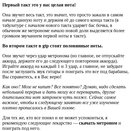
Первый такт это у нас целая нота!
Она звучит весь такт, это значит, что просто зажали в самом
начале данную ноту и держим её до самого конца такта (в
табулатуре с началом нового такта ударяет бас бочка, в
обычном же метрономе начало новой доли выделяется более
громким звучанием первой ноты в такте).
Во втором такте в
gtp стоят половинные ноты.
Они звучат через удар метронома (но главное, не отпускайте
аккорд, держите его до следующего повторения аккорда).
Играйте аккорд на каждый 1 и 3 удар, а главное, не забудьте
после заглушить звук гитары и поиграть это все под барабаны,
Вы справитесь, я в Вас верю!
Как оно? Мозг не кипит? Все понятно? Думаю, надо сделать
небольшой перерыв и дать мозгу все переварить, другие
длительности нот затронем чуть позже. Сейчас самое
важное, чтобы к следующему занятию все уже изученное
плотно прописалось в Вашей голове.
Для тех же, кто все понял и не может успокоиться, я
рекомендую следующие лекарство —
скачать метроном
и
поиграть под него.