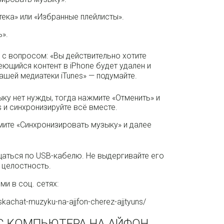
тека» или «Избранные плейлисты».
».
 с вопросом: «Вы действительно хотите
ющийся контент в iPhone будет удален и
ашей медиатеки iTunes» — подумайте.
ку нет нужды, тогда нажмите «Отменить» и
s и синхронизируйте всё вместе.
мите «Синхронизировать музыку» и далее
аться по USB-кабелю. Не выдергивайте его
 целостность.
ми в соц. сетях:
kachat-muzyku-na-ajjfon-cherez-ajjtyuns/
С КОМПЬЮТЕРА НА АЙФОН