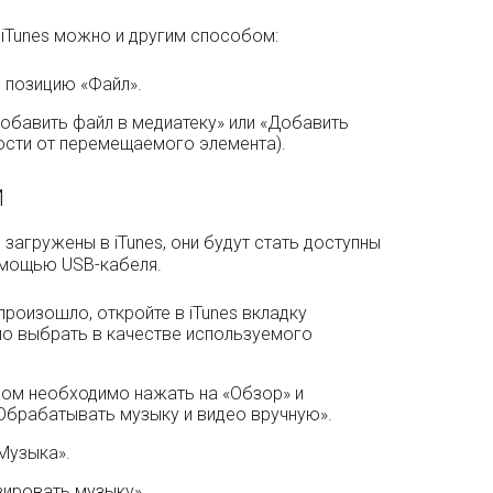
iTunes можно и другим способом:
 позицию «Файл».
Добавить файл в медиатеку» или «Добавить
мости от перемещаемого элемента).
И
загружены в iTunes, они будут стать доступны
помощью USB-кабеля.
произошло, откройте в iTunes вкладку
мо выбрать в качестве используемого
ором необходимо нажать на «Обзор» и
«Обрабатывать музыку и видео вручную».
Музыка».
ировать музыку».