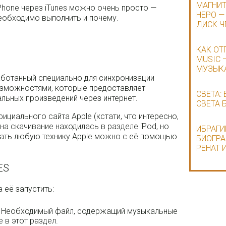
МАГНИТ
Phone через iTunes можно очень просто —
НЕРО —
необходимо выполнить и почему.
ДИСК Ч
КАК ОТ
MUSIC 
МУЗЫК
работанный специально для синхронизации
озможностями, которые предоставляет
СВЕТА:
льных произведений через интернет.
СВЕТА 
ициального сайта Apple (кстати, что интересно,
на скачивание находилась в разделе iPod, но
ИБРАГИ
вать любую технику Apple можно с её помощью
БИОГРА
РЕНАТ 
ES
 её запустить:
. Необходимый файл, содержащий музыкальные
е в этот раздел.