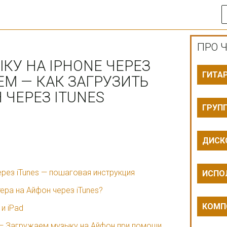
ПРО Ч
КУ НА IPHONE ЧЕРЕЗ
ГИТА
ЕМ — КАК ЗАГРУЗИТЬ
 ЧЕРЕЗ ITUNES
ГРУП
ДИСК
ерез iTunes — пошаговая инструкция
ИСПО
ера на Айфон через iTunes?
КОМП
 и iPad
 — Загружаем музыку на Айфон при помощи