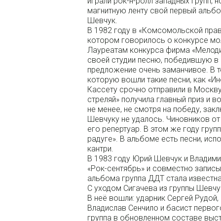
играли рок-н-ролл западных групп, н
магнитную ленту свой первый альбо
Шевчук.
В 1982 году в «Комсомольской пра
котором говорилось о конкурсе мо
Лауреатам конкурса фирма «Мелоди
своей студии песню, победившую в
предложение очень заманчивое. В те
которую вошли такие песни, как «Ин
Кассету срочно отправили в Москву
стреляй» получила главный приз и 
не менее, не смотря на победу, за
Шевчуку не удалось. Чиновников от 
его репертуар. В этом же году груп
радуге». В альбоме есть песни, испо
кантри.
В 1983 году Юрий Шевчук и Владими
«Рок-сентябрь» и совместно запис
альбома группа ДДТ стала известн
С уходом Сигачева из группы Шевчу
В неё вошли: ударник Сергей Рудой,
Владислав Сенчило и басист первого
группа в обновленном составе выст