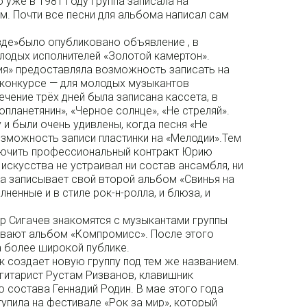
о уже в 1981 году группа записала на
м. Почти все песни для альбома написал сам
вде»было опубликовано объявление , в
лодых исполнителей «Золотой камертон».
я» предоставляла возможность записать на
 конкурсе — для молодых музыкантов
чение трёх дней была записана кассета, в
опланетянин», «Черное солнце», «Не стреляй».
 и были очень удивлены, когда песня «Не
возможность записи пластинки на «Мелодии».Тем
ключить профессиональный контракт Юрию
искусства не устраивал ни состав ансамбля, ни
па записывает свой второй альбом «Свинья на
лненные и в стиле рок-н-ролла, и блюза, и
р Сигачев знакомятся с музыкантами группы
ывают альбом «Компромисс». После этого
а более широкой публике.
к создает новую группу под тем же названием.
 гитарист Рустам Ризванов, клавишник
 состава Геннадий Родин. В мае этого года
упила на фестивале «Рок за мир», который