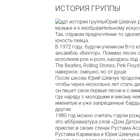
ИСТОРИЯ ГРУППЫ
Юрий Шевчук ро
музыке и к изобразительному искусс
Так, отдавая предпочтение то одном
юность певца.
В 1972 году, будучи учеником 8-го 
ансамбль «Вектор». Помимо песен с
исполняли рок-н-ролл, находясь под
The Beatles, Rolling Stones, Pink Fl
наверное, смешно, но от души.
После школы Юрий Шевчук продолжи
чтобы через несколько лет стать 
он пишет свои первые песни и с ним
где наряду с молодыми и никому не
именитые и уже запрещенные барды к
другие.
1980 год можно считать годом рож
это аббревиатура слов «Дом Детско
приютил в своих стенах Рустама Ас
Рустама Каримова и Юрия Шевчука.