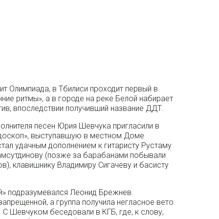
мит Олимпиада, в Тбилиси проходит первый в
ние ритмы», а в городе на реке Белой набирает
тив, впоследствии получивший название ДДТ.
сполнителя песен Юрия Шевчука пригласили в
йдоскоп», выступавшую в местном Доме
 стал удачным дополнением к гитаристу Рустаму
амсутдинову (позже за барабанами побывали
в), клавишнику Владимиру Сигачеву и басисту
ей» подразумевался Леонид Брежнев.
запрещенной, а группа получила негласное вето
 С Шевчуком беседовали в КГБ, где, к слову,