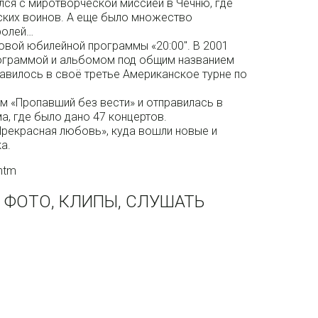
лся с миротворческой миссией в Чечню, где
йских воинов. А еще было множество
ролей…
овой юбилейной программы «20:00″. В 2001
рограммой и альбомом под общим названием
авилось в своё третье Американское турне по
ом «Пропавший без вести» и отправилась в
а, где было дано 47 концертов.
Прекрасная любовь», куда вошли новые и
а.
.htm
, ФОТО, КЛИПЫ, СЛУШАТЬ