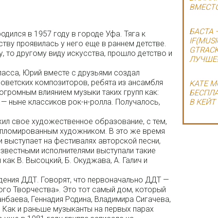
ВМЕСТО
БАСТА 
дился в 1957 году в городе Уфа. Тяга к
IF(MUSI
тву проявилась у него еще в раннем детстве.
GTRACK
у, то другому виду искусства, прошло детство и
ЛУЧШЕ!
класса, Юрий вместе с друзьями создал
оветских композиторов, ребята из ансамбля
KATE M
 огромным влиянием музыки таких групп как:
БЕСПЛА
oyd — ныне классиков рок-н-ролла. Получалось,
В КЕЙТ
л свое художественное образование, с тем,
дипломированным художником. В это же время
и выступает на фестивалях авторской песни,
известными исполнителями выступали такие
ак В. Высоцкий, Б. Окуджава, А. Галич и
дения ДДТ. Говорят, что первоначально ДДТ —
го Творчества». Это тот самый дом, который
анбаева, Геннадия Родина, Владимира Сигачева,
 Как и раньше музыканты на первых парах