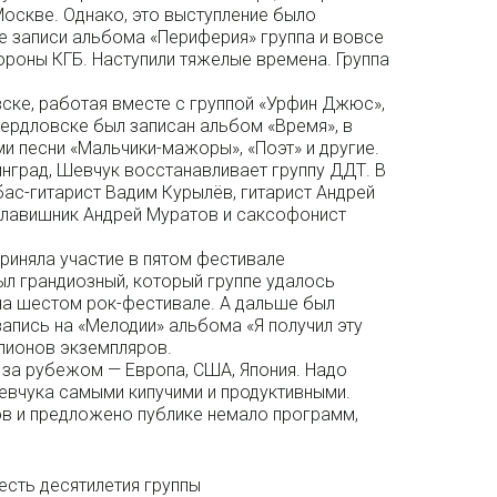
Москве. Однако, это выступление было
е записи альбома «Периферия» группа и вовсе
роны КГБ. Наступили тяжелые времена. Группа
ске, работая вместе с группой «Урфин Джюс»,
ердловске был записан альбом «Время», в
 песни «Мальчики-мажоры», «Поэт» и другие.
инград, Шевчук восстанавливает группу ДДТ. В
бас-гитарист Вадим Курылёв, гитарист Андрей
 клавишник Андрей Муратов и саксофонист
риняла участие в пятом фестивале
ыл грандиозный, который группе удалось
на шестом рок-фестивале. А дальше был
запись на «Мелодии» альбома «Я получил эту
лионов экземпляров.
 за рубежом — Европа, США, Япония. Надо
Шевчука самыми кипучими и продуктивными.
в и предложено публике немало программ,
честь десятилетия группы