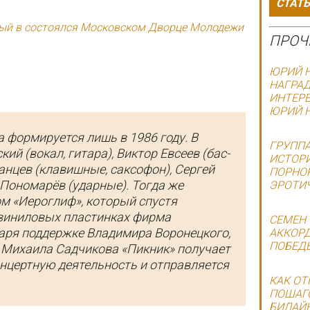
СТАТ
рый в состоялся Московском Дворце Молодежи
ПРОЧ
ЮРИЙ Н
НАГРАД
ИНТЕРЕ
ЮРИЙ Н
 формируется лишь в 1986 году. В
ГРУППА
ий (вокал, гитара), Виктор Евсеев (бас-
ИСТОРИ
анцев (клавишные, саксофон), Сергей
ПОРНОР
Пономарёв (ударные). Тогда же
ЭРОТИЧ
 «Иероглиф», который спустя
 виниловых пластинках фирма
СЕМЕН 
даря поддержке Владимира Воронецкого,
АККОРД
ПОБЕДЫ
 Михаила Садчикова «Пикник» получает
онцертную деятельность и отправляется
.
КАК ОТ
ПОШАГО
БИЛАЙ