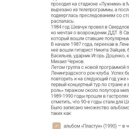
проходил на стадионе «Лужники» в 
вырезано из телепрограммы, а посл
подверглась преследованиям со сто
распалась.
1984 год Шевчук провел в Свердлов
но мечтая о возрождении ДДТ. В Св
который вошли ставшие популярными
В начале 1987 года, переехав в Лен
неё вошли гитарист Никита Зайцев, 
Васильев, ударник Игорь Доценко,
Михаил Чернов.
Летом группа с новой программой п
Ленинградского рок-клуба. Успех б
повторить и на следующий год уже 
первый концертный тур по стране и 
роль» тиражом около полутора мил
1989-1990 годы прошли в гастролях
отметить, что 90-е годы стали для 
Было записано множество альбомо
таких как:
альбом «Пластун» (1990) — в 