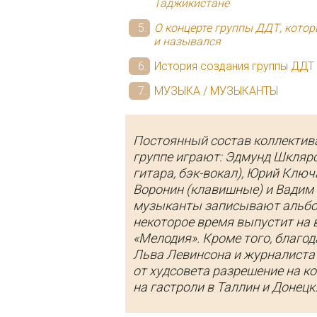
Таджикистане
О концерте группы ДДТ, кото
и назывался
История создания группы ДДТ
МУЗЫКА / МУЗЫКАНТЫ
Постоянный состав коллектива
группе играют: Эдмунд Шклярск
гитара, бэк-вокал), Юрий Ключ
Воронин (клавишные) и Вадим 
музыканты записывают альбом
некоторое время выпустит на
«Мелодия». Кроме того, благо
Льва Левинсона и журналиста
от худсовета разрешение на к
на гастроли в Таллин и Донецк