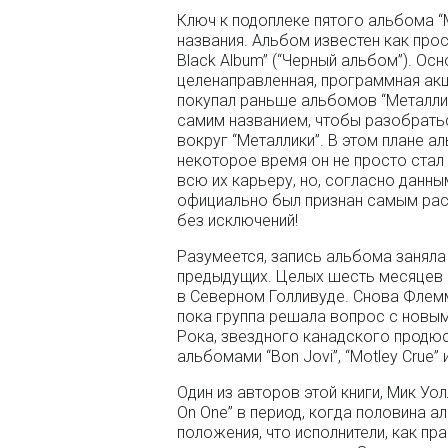
Ключ к подоплеке пятого альбома 
названия. Альбом известен как просто 
Black Album” (“Черный альбом”). Ос
целенаправленная, программная акц
покупал раньше альбомов “Металлик
самим названием, чтобы разобратьс
вокруг “Металлики”. В этом плане а
некоторое время он не просто ста
всю их карьеру, но, согласно данны
официально был признан самым рас
без исключений!
Разумеется, запись альбома заняла
предыдущих. Целых шесть месяцев г
в Северном Голливуде. Снова Флем
пока группа решала вопрос с новым
Рока, звездного канадского продю
альбомами “Bon Jovi”, “Motley Crue” и 
Один из авторов этой книги, Мик Уол
On One” в период, когда половина а
положения, что исполнители, как п