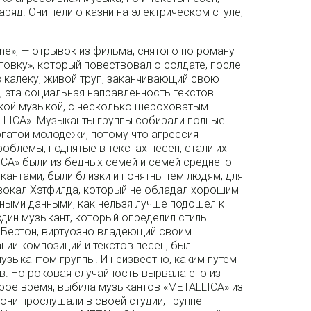
ряд. Они пели о казни на электрическом стуле,
ne», — отрывок из фильма, снятого по роману
овку», который повествовал о солдате, после
 калеку, живой труп, заканчивающий свою
, эта социальная направленность текстов
кой музыкой, с несколько шероховатым
LLICA». Музыканты группы собирали полные
гатой молодежи, потому что агрессия
роблемы, поднятые в текстах песен, стали их
CA» были из бедных семей и семей среднего
антами, были близки и понятны тем людям, для
вокал Хэтфилда, который не обладал хорошим
ными данными, как нельзя лучше подошел к
один музыкант, который определил стиль
 Бертон, виртуозно владеющий своим
нии композиций и текстов песен, был
зыкантом группы. И неизвестно, каким путем
в. Но роковая случайность вырвала его из
орое время, выбила музыкантов «METALLICA» из
 они прослушали в своей студии, группе