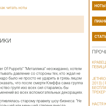
НОТЫ
как читать ноты
ПИАН
СТАТ
ЛИКИ
ПРОЧ
КРАВЕЦ
ПЕВИЦА
r Of Puppets” “Металлика” неожиданно, хотели
ытывать давление со стороны тех, кто ждал не
надо было не просто не ударить в грязь лицом
JETHRO
оказать, что после смерти Клиффа сама группа
2013) (
ство групп изо всех сил старались бы
БЕСПЛА
ТРЕКЕР
менений во всех вспомогательных декорациях.
ротивлялась старому правилу шоу-бизнеса: “Не
НАСТЯ 
в большей или меньшей степени внесла