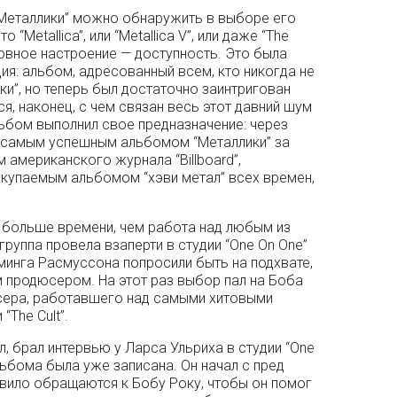
“Металлики” можно обнаружить в выборе его
“Metallica”, или “Metallica V”, или даже “The
новное настроение — доступность. Это была
ия: альбом, адресованный всем, кто никогда не
и”, но теперь был достаточно заинтригован
я, наконец, с чем связан весь этот давний шум
льбом выполнил свое предназначение: через
л самым успешным альбомом “Металлики” за
м американского журнала “Billboard”,
купаемым альбомом “хэви метал” всех времен,
 больше времени, чем работа над любым из
руппа провела взаперти в студии “One On One”
минга Расмуссона попросили быть на подхвате,
 продюсером. На этот раз выбор пал на Боба
сера, работавшего над самыми хитовыми
“The Cult”.
л, брал интервью у Ларса Ульриха в студии “One
льбома была уже записана. Он начал с пред
равило обращаются к Бобу Року, чтобы он помог