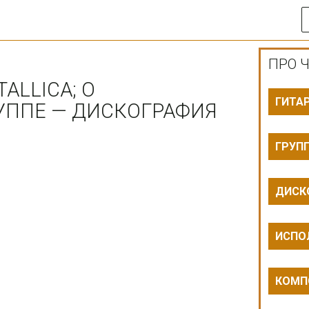
ПРО Ч
ALLICA; О
ГИТА
УППЕ — ДИСКОГРАФИЯ
ГРУП
ДИСК
ИСПО
КОМП