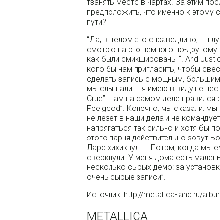
тзанять место в чартах. За этим по
предположить, что именно к этому 
пути?
“Да, в целом это справедливо, — гл
смотрю на это немного по-другому.
как были смикшированы “. And Justice. 
кого бы нам пригласить, чтобы свес
сделать запись с мощным, большим и
мы слышали — я имею в виду не песн
Crue”. Нам на самом деле нравился э
Feelgood”. Конечно, мы сказали: мы 
не лезет в наши дела и не командуе
напрягаться так сильно и хотя бы п
этого парня действительно зовут Бо
Ларс хихикнул. — Потом, когда мы ем
сверкнули. У меня дома есть мален
несколько сырых демо: за установко
очень сырые записи”.
Источник: http://metallica-land.ru/alb
METALLICA