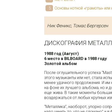
Основы нотной «грамоты» или 
Ник Феникс, Томас Бергерсен
ДИСКОГРАФИЯ МЕТАЛ
1988 год (Август)
6 место в BILBOARD в 1988 году
Золотой альбом
После оглушительного успеха “Maste
этого музыканты или нет, стала исп
менее удачного продолжения. И им 
на фоне их лучшего альбома, но и д
еще жива. В такие моменты большин
воздержаться от любых крупных из
“Металлика”, наоборот, упорно соп
надо чинить то, что не сломано” и 