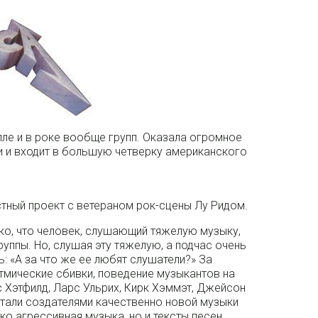
лле и в роке вообще групп. Оказала огромное
и и входит в большую четверку американского
естный проект с ветераном рок-сцены Лу Ридом.
ко, что человек, слушающий тяжелую музыку,
уппы. Но, слушая эту тяжелую, а подчас очень
: «А за что же ее любят слушатели?» За
итмические сбивки, поведение музыкантов на
с Хэтфилд, Ларс Ульрих, Кирк Хэммэт, Джейсон
стали создателями качественно новой музыки
ко агрессивная музыка, но и тексты песен,