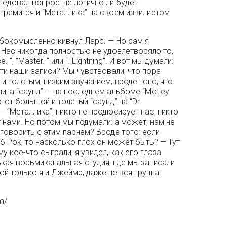
следовал вопрос: не логично ли будет
стремится и “Металлика” на своем извилистом
убокомысленно кивнул Ларс. — Но сам я
 Нас никогда полностью не удовлетворяло то,
”, “Master. ” или “. Lightning”. И вот мы думали:
ти наши записи? Мы чувствовали, что пора
 толстым, низким звучанием, вроде того, что
и, а “саунд” — на последнем альбоме “Motley
тот большой и толстый “саунд” на “Dr.
— “Металлика”, никто не продюсирует нас, никто
т нами. Но потом мы подумали: а может, нам не
оговорить с этим парнем? Вроде того: если
б Рок, то насколько плох он может быть? — Тут
у кое-что сыграли, я увидел, как его глаза
ькая восьмиканальная студия, где мы записали
й только я и Джеймс, даже не вся группа.
um/