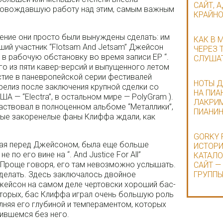
САЙТ, 
провождавшую работу над этим, самым важным
КРАЙНО
ение они просто были вынуждены сделать: им
КАК В 
ший участник “Flotsam And Jetsam” Джейсон
ЧЕРЕЗ 
в рабочую обстановку во время записи ЕР “.
СЛУШАТ
его из пяти кавер-версий и выпущенного летом
астие в паневропейской серии фестивалей
НОТЫ Д
 релиз после заключения крупной сделки со
НА ПИА
 — “Electra”, в остальном мире — PolyGram ).
ЛАКРИМ
аствовал в полноценном альбоме “Металлики”,
ПИАНИ
амые закоренелые фаны Клиффа ждали, как
GORKY 
шая перед Джейсоном, была еще больше
ИСТОРИ
е по его вине на “. And Justice For All”
КАТАЛО
 Проще говоря, его там невозможно услышать.
САЙТ —
сделать. Здесь заключалось двойное
ГРУПП
Джейсон на самом деле чертовски хороший бас-
-вторых, бас Клиффа играл очень большую роль
олняя его глубиной и темпераментом, которых
вившемся без него.