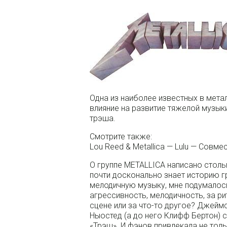
Одна из наиболее известных в мета
влияние на развитие тяжелой музык
трэша.
Смотрите также:
Lou Reed & Metallica — Lulu — Совм
О группе METALLICА написано столь
почти досконально знает историю гр
мелодичную музыку, мне подумалось
агрессивность, мелодичность, за р
сцене или за что-то другое? Джейм
Ныостед (а до него Клифф Бертон) 
«Трэш». И фэнов привлекала не толь