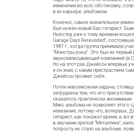
изменения во всю обстановку, со
в их карьере, альбомом.
Конечно, самое значительное измен
был нужен новый бас-гитарист. Быв
Ньюстед уже к тому времени вошел 
Garage Days Rerevisited”, состоявш
1987 г., когда группа принимала уч
“Монстры рока”. Это был их первый
звукозаписывающей компанией (в США
Но на этот раз Джейсон впервые уч
и он знал, с каким пристрастием с
Джейсон проявит себя.
Почти невозможная задача, стояв
затруднена тем, что его присутствие н
оказалось практически анонимным.
Микс альбома не позволяет этого 
невезение, потому что, вопервых, 
гитарист, как покажет время, и, во
в звучании зрелой “Металлики”, нап
попросту не стало на альбоме, поя