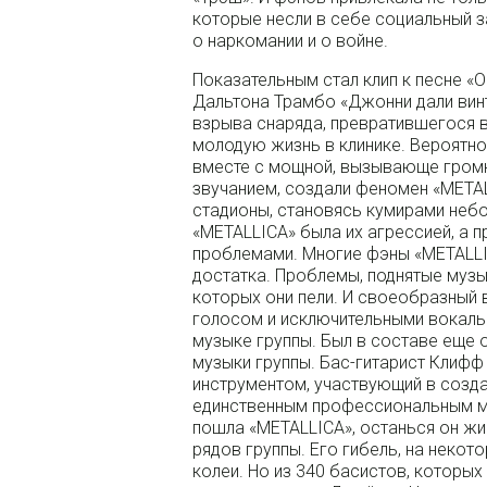
которые несли в себе социальный за
о наркомании и о войне.
Показательным стал клип к песне «O
Дальтона Трамбо «Джонни дали винт
взрыва снаряда, превратившегося в
молодую жизнь в клинике. Вероятно
вместе с мощной, вызывающе гром
звучанием, создали феномен «META
стадионы, становясь кумирами небо
«METALLICA» была их агрессией, а п
проблемами. Многие фэны «METALLI
достатка. Проблемы, поднятые музык
которых они пели. И своеобразный 
голосом и исключительными вокаль
музыке группы. Был в составе еще 
музыки группы. Бас-гитарист Клифф
инструментом, участвующий в созда
единственным профессиональным му
пошла «METALLICA», останься он жи
рядов группы. Его гибель, на некот
колеи. Но из 340 басистов, которых