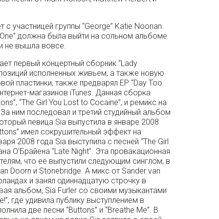
т с участницей группы “George” Katie Noonan.
 One” должна была выйти на сольном альбоме
 и не вышла вовсе.
скает первый концертный сборник “Lady
позиций исполненных живьем, а также новую
овой пластинки, также предварял EP “Day Too
нтернет-магазинов iTunes. Данная сборка
ns”, “The Girl You Lost to Cocaine”, и ремикс на
. За ним последовал и третий студийный альбом
который певица Sia выпустила в январе 2008
uttons” имел сокрушительный эффект на
ря 2008 года Sia выступила с песней “The Girl
ана О’Брайена “Late Night”. Эта провакационная
елям, что её выпустили следующим синглом, в
n Doorn и Stonebridge. А микс от Sander van
рландах и занял одиннадцатую строчку в
ая альбом, Sia Furler со своими музыкантами
e!”, где удивила публику выступлением в
нила две песни “Buttons” и “Breathe Me”. В