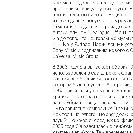
в момент подхватила трендовые мел
прославили певицу в узких кругах. В
достиг десятого места в Национал
и неожиданная популярность ремикса 
отметить, что данная версия до си
Англии. Альбом “Healing Is Difficult
Sia до того, что центральные музык
Hill и Nelly Furtado. Неожиданный у
Sony Music и подписанию нового с 
Universal Music Group.
В 2003 году Sia выпускает сборку “D
использовался в саундтреке к фра
Следом за сборником последовал и п
который был выпущен в Австралии, а
себя оригинальную смесь акустичес
критики на этот раз начали сравнива
над альбома певица привлекла амер
была записана композиция “The Bully
Композиция “Where I Belong” должн
паук 2”, но из-за очередных конфли
2005 года Sia разошлась с лейблом 
кампании альбома. Тем временем, к