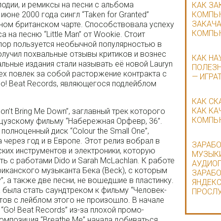
одии, и ремиксы на песни с альбома
КАК ЗА
 июне 2000 года сингл “Taken for Granted”
КОМПЬЮ
ЗАКАЧА
ьном британском чарте. Способствовала успеху
КОМПЬ
на песню “Little Man” от Wookie. Стоит
х пор пользуется необычной популярностью в
” получил похвальные отзывы критиков и вознес
КАК НА
альные издания стали называть её новой Lauryn
ПОЛЕЗН
спех повлек за собой расторжение контракта с
— ИГРА
Go! Beat Records, являющегося подлейблом
КАК СК
КАК КА
on’t Bring Me Down”, заглавный трек которого
КОМПЬ
нцузскому фильму “Набережная Орфевр, 36”.
олноценный диск “Colour the Small One”,
 через год и в Европе. Этот релиз вобрал в
ЗАРАБО
ких инструментов и электроники, которую
МУЗЫКИ
ть с работами Dido и Sarah McLachlan. К работе
АУДИОП
иканского музыканта Бека (Beck), с которым
ЗАРАБО
”, а также две песни, не вошедшие в пластинку.
ЯНДЕКС
а была стать саундтреком к фильму “Человек-
ПРОСЛ
ктов с лейблом этого не произошло. В начале
“Go! Beat Records” из-за плохой промо-
омпозиция “Breathe Me” начала добиваться