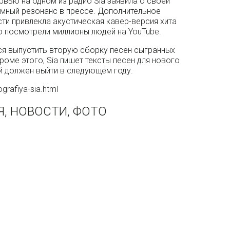
рвью на одном из радио Sia заявила о своей
омный резонанс в прессе. Дополнительное
и привлекла акустическая кавер-версия хита
ю посмотрели миллионы людей на YouTube.
ся выпустить вторую сборку песен сыгранных
оме этого, Sia пишет тексты песен для нового
й должен выйти в следующем году.
ografiya-sia.html
Я, НОВОСТИ, ФОТО