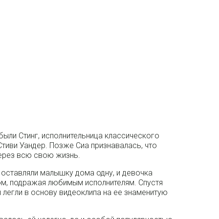
ыли Стинг, исполнительница классического
Стиви Уандер. Позже Сиа признавалась, что
ерез всю свою жизнь.
и оставляли малышку дома одну, и девочка
ом, подражая любимым исполнителям. Спустя
я легли в основу видеоклипа на ее знаменитую