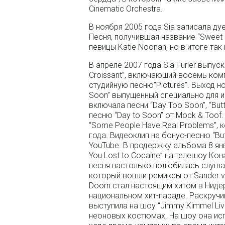
Cinematic Orchestra.
В ноября 2005 года Sia записала дуе
Песня, получившая название “Sweet
певицы Katie Noonan, но в итоге так
В апреле 2007 года Sia Furler выпу
Croissant”, включающий восемь ком
студийную песню”Pictures”. Выход н
Soon” выпущенный специально для и
включала песни “Day Too Soon”, “Butto
песню “Day to Soon” от Mock & Toof
“Some People Have Real Problems”, 
года. Видеоклип на бонус-песню “B
YouTube. В продержку альбома 8 янва
You Lost to Cocaine” на телешоу Кон
песня настолько полюбилась слушат
который вошли ремиксы от Sander va
Doorn стал настоящим хитом в Ниде
национальном хит-параде. Раскручив
выступила на шоу “Jimmy Kimmel Liv
неоновых костюмах. На шоу она испол