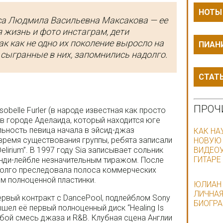
НОТЫ
иса Людмила Васильевна Максакова — ее
 жизнь и фото инстаграм, дети
ак как не одно их поколение выросло на
ПИАН
, сыгранные в них, запомнились надолго.
СТАТ
ПРОЧ
sobelle Furler (в народе известная как просто
 в городе Аделаида, который находится юге
ьность певица начала в эйсид-джаз
КАК НА
 время существования группы, ребята записали
НОВУЮ
Delirium”. В 1997 году Sia записывает сольник
ВИДЕОУ
ГИТАРЕ
 инди-лейбле незначительным тиражом. После
 долго преследовала полоса коммерческих
ом полноценной пластинки.
ЮЛИАН 
ЛИЧНАЯ
ервый контракт с DancePool, подлейблом Sony
БИОГРА
ышел её первый полноценный диск “Healing Is
собой смесь джаза и R&B. Клубная сцена Англии