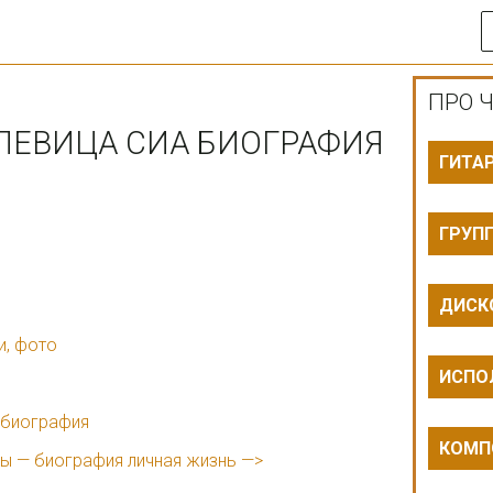
ПРО Ч
 ПЕВИЦА СИА БИОГРАФИЯ
ГИТА
ГРУП
ДИСК
и, фото
ИСПО
 биография
КОМП
ды — биография личная жизнь —>