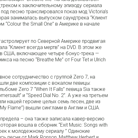
дтреком к заключительному эпизоду сериала
у под песню транслировался показ мод Victoria’s
торая занималась выпуском саундтрека “Клиент
 “Colour the Small One” в Америке в начале
 гастролирует по Северной Америке продвигая
ла “Клиент всегда мертв” на DVD. В этом же
 в США, включающее четыре бонус-трека —
емикса на песню “Breathe Me” от Four Tet и Ulrich
ивное сотрудничество с группой Zero 7, на
ошли две композиции с вокалом певицы:
 альбоме Zero 7 “When It Falls” певица Sia также
ersault” и “Speed Dial No. 2”. А уже на третьем
ли нашей героине целых семь песен, две из
re My Flame”) вышли синглами в Англии и США.
а предела – она также записала кавер-версию
которая вошла в сборник “Exit Music: Songs with
трек к молодежному сериалу ” Одинокие
сь песни от Mark Ronson, Matthew Herbert и