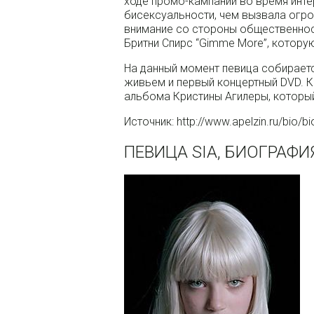
ходе промо-кампании во время инте
бисексуальности, чем вызвала огр
внимание со стороны общественност
Бритни Спирс “Gimme More”, котору
На данный момент певица собирает
живьем и первый концертный DVD. Кр
альбома Кристины Агилеры, которы
Источник: http://www.apelzin.ru/bio/bi
ПЕВИЦА SIA, БИОГРАФИ