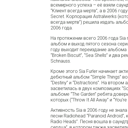
всемирного успеха – её взяли саун
“Клиент всегда мертв”, а в 2006 год
Secret. Корпорация Astralwerks (ко
всегда мертв”) решила издать альбом
2006 года.
На протяжении всего 2006 года Sia
альбом и выход пятого сезона сериа
году выходит переиздание альбома
“Broken Biscuit”, “Sea Shells” и два р
Schnauss.
Кроме этого Sia Furler начинает акт
дебютный альбом “Simple Things” в
“Destiny” и “Distractions”. На втором
засветилась в двух композициях “Som
альбоме “The Garden” ребята довери
которых (“Throw It All Away” и “You’
Активность Sia в 2006 году не знал
песни Radiohead “Paranoid Android”, 
Radio Heads”. Песня вошла в саунд
сердца”, в котором также засветили