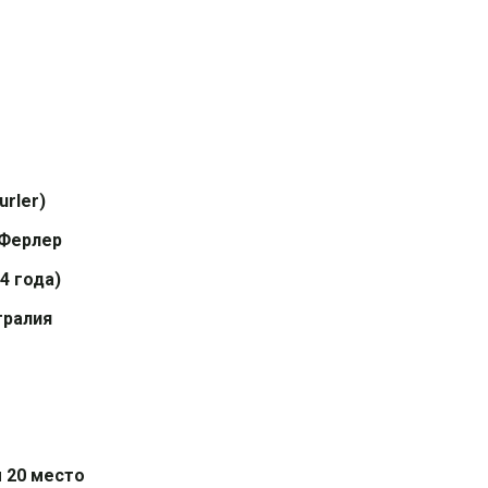
urler)
 Ферлер
4 года)
тралия
 20 место