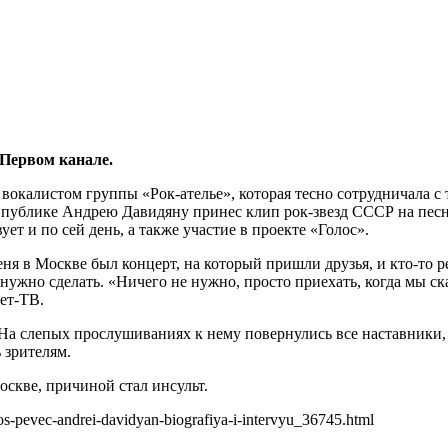
 Первом канале.
л вокалистом группы «Рок-ателье», которая тесно сотрудничала 
й публике Андрею Давидяну принес клип рок-звезд СССР на пе
ет и по сей день, а также участие в проекте «Голос».
ня в Москве был концерт, на который пришли друзья, и кто-то р
нужно сделать. «Ничего не нужно, просто приехать, когда мы с
ет-ТВ.
 На слепых прослушиваниях к нему повернулись все наставники
 зрителям.
оскве, причиной стал инсульт.
os-pevec-andrei-davidyan-biografiya-i-intervyu_36745.html