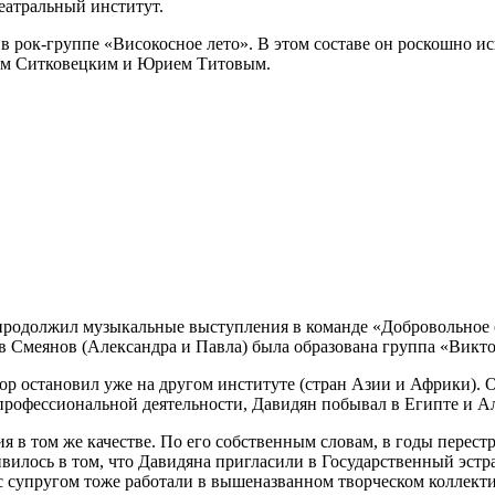
еатральный институт.
 рок-группе «Високосное лето». В этом составе он роскошно ис
ром Ситковецким и Юрием Титовым.
родолжил музыкальные выступления в команде «Добровольное об
ьев Смеянов (Александра и Павла) была образована группа «Викт
ор остановил уже на другом институте (стран Азии и Африки). О
профессиональной деятельности, Давидян побывал в Египте и А
 в том же качестве. По его собственным словам, в годы перест
ивилось в том, что Давидяна пригласили в Государственный эст
с супругом тоже работали в вышеназванном творческом коллекти