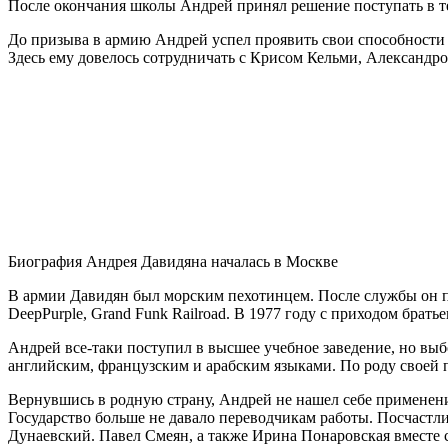
После окончания школы Андрей принял решение поступать в т
До призыва в армию Андрей успел проявить свои способности в
Здесь ему довелось сотрудничать с Крисом Кельми, Александ
Биография Андрея Давидяна началась в Москве
В армии Давидян был морским пехотинцем. После службы он п
DeepPurple, Grand Funk Railroad. В 1977 году с приходом брат
Андрей все-таки поступил в высшее учебное заведение, но выб
английским, французским и арабским языками. По роду своей 
Вернувшись в родную страну, Андрей не нашел себе применения
Государство больше не давало переводчикам работы. Посчастл
Дунаевский. Павел Смеян, а также Ирина Понаровская вместе 