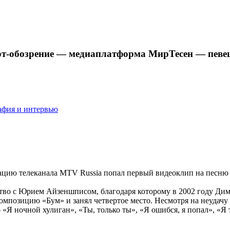
Арт-обозрение — медиаплатформа МирТесен — певе
афия и интервью
ротацию телеканала MTV Russia попал первый видеоклип на песню 
тво с Юрием Айзеншписом, благодаря которому в 2002 году Дим
мпозицию «Бум» и занял четвертое место. Несмотря на неудачу 
 «Я ночной хулиган», «Ты, только ты», «Я ошибся, я попал», «