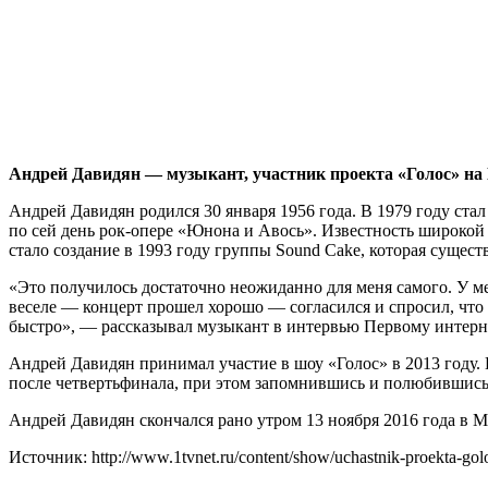
Андрей Давидян — музыкант, участник проекта «Голос» на
Андрей Давидян родился 30 января 1956 года. В 1979 году ста
по сей день рок-опере «Юнона и Авось». Известность широко
стало создание в 1993 году группы Sound Cake, которая существу
«Это получилось достаточно неожиданно для меня самого. У ме
веселе — концерт прошел хорошо — согласился и спросил, что 
быстро», — рассказывал музыкант в интервью Первому интерн
Андрей Давидян принимал участие в шоу «Голос» в 2013 году.
после четвертьфинала, при этом запомнившись и полюбившись
Андрей Давидян скончался рано утром 13 ноября 2016 года в М
Источник: http://www.1tvnet.ru/content/show/uchastnik-proekta-gol