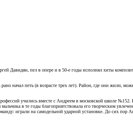
ргей Давидян, пел в опере и в 50-е годы исполнял хиты композ
рано начал петь (в возрасте трех лет). Район, где они жили, мо
 профессий учились вместе с Андреем в московской школе №152.
я мальчика в те годы благоприятствовала его творческим увлече
оманду: играли на самодельной ударной установке. До сих пор А