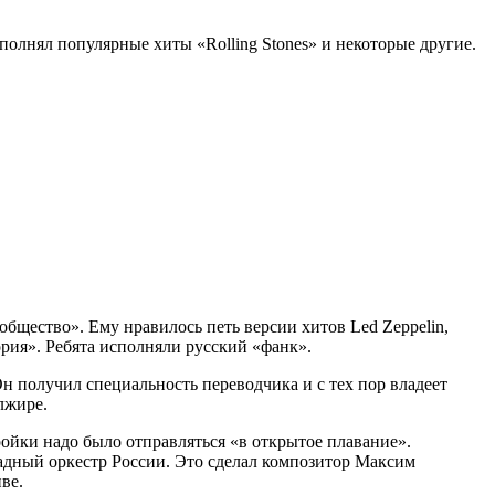
полнял популярные хиты «Rolling Stones» и некоторые другие.
щество». Ему нравилось петь версии хитов Led Zeppelin,
ория». Ребята исполняли русский «фанк».
н получил специальность переводчика и с тех пор владеет
лжире.
ройки надо было отправляться «в открытое плавание».
радный оркестр России. Это сделал композитор Максим
ве.