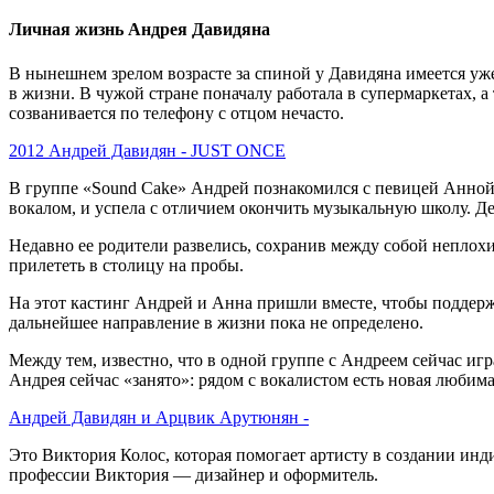
Личная жизнь Андрея Давидяна
В нынешнем зрелом возрасте за спиной у Давидяна имеется уже 
в жизни. В чужой стране поначалу работала в супермаркетах, а
созванивается по телефону с отцом нечасто.
2012 Андрей Давидян - JUST ONCE
В группе «Sound Cake» Андрей познакомился с певицей Анной А
вокалом, и успела с отличием окончить музыкальную школу. Дев
Недавно ее родители развелись, сохранив между собой неплохи
прилететь в столицу на пробы.
На этот кастинг Андрей и Анна пришли вместе, чтобы поддержа
дальнейшее направление в жизни пока не определено.
Между тем, известно, что в одной группе с Андреем сейчас иг
Андрея сейчас «занято»: рядом с вокалистом есть новая любима
Андрей Давидян и Арцвик Арутюнян -
Это Виктория Колос, которая помогает артисту в создании ин
профессии Виктория — дизайнер и оформитель.