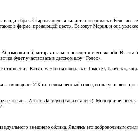
не один брак. Старшая дочь вокалиста поселилась в Бельгии – е
 также в фирме, продающей цветы. Ее зовут Мария, и она увлекае
брамочкиной, которая стала впоследствии его женой. В этом бра
очка будет участвовать в детском шоу «Голос».
е отношения. Катя с мамой находилась в Томске у бабушки, когд
ть свою дочь. У Кати великолепный голос, и она успешно прошл
рает его сын – Антон Давидян (бас-гитарист). Молодой человек 
я.
дивидуального внешнего облика. Являясь его добровольным стил