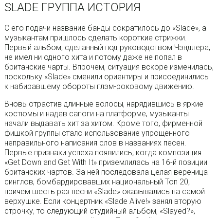
SLADE ГРУППА ИСТОРИЯ
С его подачи название банды сократилось до «Slade», а
музыкантам пришлось сделать короткие стрижки.
Первый альбом, сделанный под руководством Чэндлера,
не имел ни одного хита и потому даже не попал в
британские чарты. Впрочем, ситуация вскоре изменилась,
поскольку «Slade» сменили ориентиры и присоединились
к набиравшему обороты глэм-роковому движению.
Вновь отрастив длинные волосы, нарядившись в яркие
костюмы и надев сапоги на платформе, музыканты
начали выдавать хит за хитом. Кроме того, фирменной
фишкой группы стало использование упрощенного
неправильного написания слов в названиях песен.
Первые признаки успеха появились, когда композиция
«Get Down and Get With It» приземлилась на 16-й позиции
британских чартов. За ней последовала целая вереница
синглов, бомбардировавших национальный Топ 20,
причем шесть раз песни «Slade» оказывались на самой
верхушке. Если концертник «Slade Alive!» занял вторую
строчку, то следующий студийный альбом, «Slayed?»,