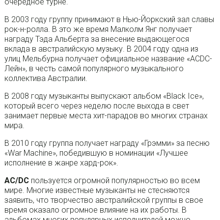
очередное турне.
В 2003 году группу принимают в Нью-Йоркский зал славы
рок-н-ролла. В это же время Малколм Янг получает
награду Тэда Альберта за внесение выдающегося
вклада в австралийскую музыку. В 2004 году одна из
улиц Мельбурна получает официальное название «ACDC-
Лейн», в честь самой популярного музыкального
коллектива Австралии.
В 2008 году музыканты выпускают альбом «Black Ice»,
который всего через неделю после выхода в свет
занимает первые места хит-парадов во многих странах
мира.
В 2010 году группа получает награду «Грэмми» за песню
«War Machine», победившую в номинации «Лучшее
исполнение в жанре хард-рок».
AC/DC
пользуется огромной популярностью во всем
мире. Многие известные музыканты не стесняются
заявить, что творчество австралийской группы в свое
время оказало огромное влияние на их работы. В
альбомах многих популярных исполнителей можно