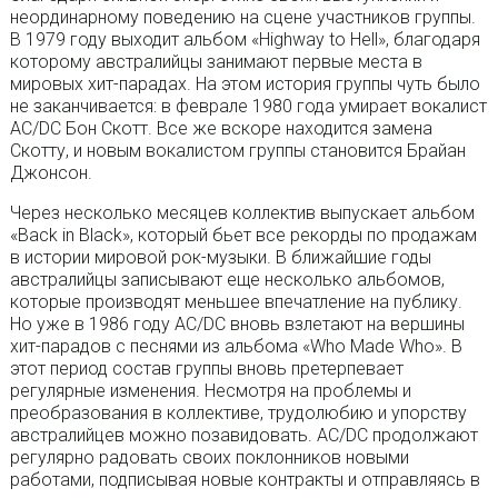
неординарному поведению на сцене участников группы.
В 1979 году выходит альбом «Highway to Hell», благодаря
которому австралийцы занимают первые места в
мировых хит-парадах. На этом история группы чуть было
не заканчивается: в феврале 1980 года умирает вокалист
AC/DC Бон Скотт. Все же вскоре находится замена
Скотту, и новым вокалистом группы становится Брайан
Джонсон.
Через несколько месяцев коллектив выпускает альбом
«Back in Black», который бьет все рекорды по продажам
в истории мировой рок-музыки. В ближайшие годы
австралийцы записывают еще несколько альбомов,
которые производят меньшее впечатление на публику.
Но уже в 1986 году AC/DC вновь взлетают на вершины
хит-парадов с песнями из альбома «Who Made Who». В
этот период состав группы вновь претерпевает
регулярные изменения. Несмотря на проблемы и
преобразования в коллективе, трудолюбию и упорству
австралийцев можно позавидовать. AC/DC продолжают
регулярно радовать своих поклонников новыми
работами, подписывая новые контракты и отправляясь в