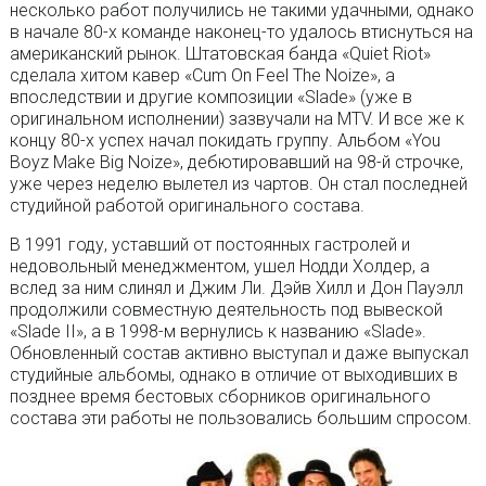
несколько работ получились не такими удачными, однако
в начале 80-х команде наконец-то удалось втиснуться на
американский рынок. Штатовская банда «Quiet Riot»
сделала хитом кавер «Cum On Feel The Noize», а
впоследствии и другие композиции «Slade» (уже в
оригинальном исполнении) зазвучали на MTV. И все же к
концу 80-х успех начал покидать группу. Альбом «You
Boyz Make Big Noize», дебютировавший на 98-й строчке,
уже через неделю вылетел из чартов. Он стал последней
студийной работой оригинального состава.
В 1991 году, уставший от постоянных гастролей и
недовольный менеджментом, ушел Нодди Холдер, а
вслед за ним слинял и Джим Ли. Дэйв Хилл и Дон Пауэлл
продолжили совместную деятельность под вывеской
«Slade II», а в 1998-м вернулись к названию «Slade».
Обновленный состав активно выступал и даже выпускал
студийные альбомы, однако в отличие от выходивших в
позднее время бестовых сборников оригинального
состава эти работы не пользовались большим спросом.