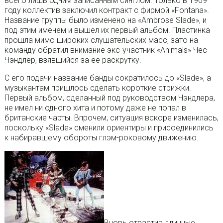
всего лишь одним записанным синглом. Только в 1969
году коллектив заключил контракт с фирмой «Fontana».
Название группы было изменено на «Ambrose Slade», и
под этим именем и вышел их первый альбом. Пластинка
прошла мимо широких слушательских масс, зато на
команду обратил внимание экс-участник «Animals» Чес
Чэндлер, взявшийся за ее раскрутку.
С его подачи название банды сократилось до «Slade», а
музыкантам пришлось сделать короткие стрижки.
Первый альбом, сделанный под руководством Чэндлера,
не имел ни одного хита и потому даже не попал в
британские чарты. Впрочем, ситуация вскоре изменилась,
поскольку «Slade» сменили ориентиры и присоединились
к набиравшему обороты глэм-роковому движению.
Вновь отрастив длинные