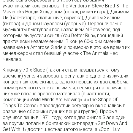
участниками коллективов The Vendors и Steve Brett & The
Mavericks Нодди Холдером (вокал, ритм-гитара), Джимом
Ли (бас-гитара, клавишные, скрипка), Дейвом Хиллом
(гитара) и Доном Пауэллом (ударные). Первоначально
музыканты выступали под названием N’Betweens, под
которым выпустили сингл «You Better Run», прошедший
практически незамеченным. В конце 60-х они сменили
название на Ambrose Slade и примерно в это же время их
менеджером стал бывший участник The Animals Чес
Чендлер.
К началу 70-х Slade (так они стали называться к тому
времени) успели завоевать репутацию одного из лучших
концертных коллективов, однако первые их два альбома
коммерческого успеха не имели, несмотря на наличие в
них уже вполне зрелого материала (в частности,
композиции «Wild Winds Are Blowing» и «The Shape Of
Things To Come» впоследствии регулярно включались в
различные сборники лучших вещей группы). Прорыв
случился лишь в 1971 году, когда два сингла Slade один
за другим попали в британский хит-парад: «Get Down And
Get With It» достиг шестнадцатого места, а «Coz I Luv