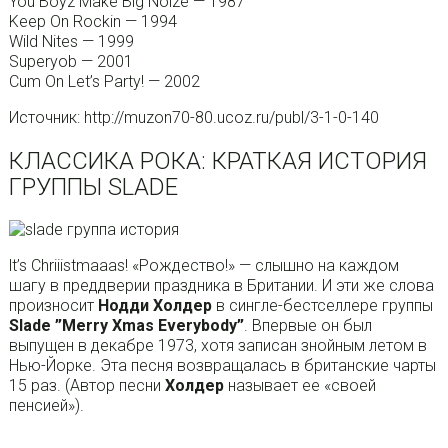
You Boyz Make Big Noize — 1987
Keep On Rockin — 1994
Wild Nites — 1999
Superyob — 2001
Cum On Let’s Party! — 2002
Источник: http://muzon70-80.ucoz.ru/publ/3-1-0-140
КЛАССИКА РОКА: КРАТКАЯ ИСТОРИЯ
ГРУППЫ SLADE
lt’s Chriiistmaaas! «Рождество!» — слышно на каждом
шагу в преддверии праздника в Британии. И эти же слова
произносит
Нодди Холдер
в сингле-бестселлере группы
Slade ”Merry Xmas Everybody”
. Впервые он был
выпущен в декабре 1973, хотя записан знойным летом в
Нью-Йорке. Эта песня возвращалась в британские чарты
15 раз. (Автор песни
Холдер
называет ее «своей
пенсией»).