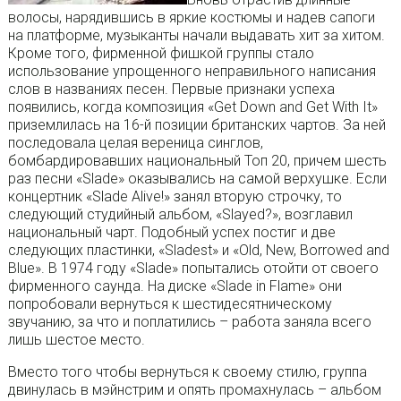
волосы, нарядившись в яркие костюмы и надев сапоги
на платформе, музыканты начали выдавать хит за хитом.
Кроме того, фирменной фишкой группы стало
использование упрощенного неправильного написания
слов в названиях песен. Первые признаки успеха
появились, когда композиция «Get Down and Get With It»
приземлилась на 16-й позиции британских чартов. За ней
последовала целая вереница синглов,
бомбардировавших национальный Топ 20, причем шесть
раз песни «Slade» оказывались на самой верхушке. Если
концертник «Slade Alive!» занял вторую строчку, то
следующий студийный альбом, «Slayed?», возглавил
национальный чарт. Подобный успех постиг и две
следующих пластинки, «Sladest» и «Old, New, Borrowed and
Blue». В 1974 году «Slade» попытались отойти от своего
фирменного саунда. На диске «Slade in Flame» они
попробовали вернуться к шестидесятническому
звучанию, за что и поплатились – работа заняла всего
лишь шестое место.
Вместо того чтобы вернуться к своему стилю, группа
двинулась в мэйнстрим и опять промахнулась – альбом