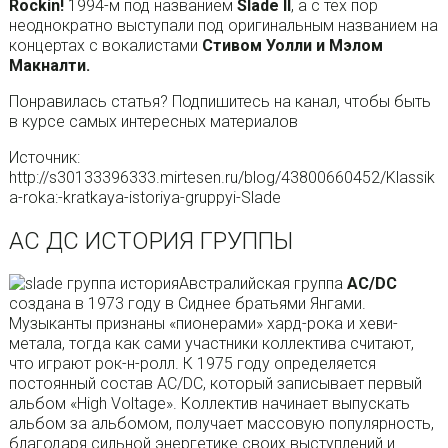
Rockin!
1994-м под названием
SIade II
, а с тех пор
неоднократно выступали под оригинальным названием на
концертах с вокалистами
Стивом Уолли и Мэлом
Макналти.
Понравилась статья? Подпишитесь на канал, чтобы быть
в курсе самых интересных материалов
Источник:
http://s30133396333.mirtesen.ru/blog/43800660452/Klassik
a-roka:-kratkaya-istoriya-gruppyi-Slade
АС ДС ИСТОРИЯ ГРУППЫ
Австралийская группа
AC/DC
создана в 1973 году в Сиднее братьями Янгами.
Музыканты признаны «пионерами» хард-рока и хеви-
метала, тогда как сами участники коллектива считают,
что играют рок-н-ролл. К 1975 году определяется
постоянный состав AC/DC, который записывает первый
альбом «High Voltage». Коллектив начинает выпускать
альбом за альбомом, получает массовую популярность,
благодаря сильной энергетике своих выступлений и