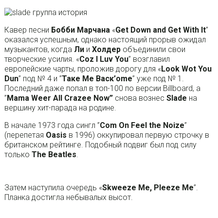
Кавер песни
Бобби Марчана
«
Get Down and Get With lt
”
оказался успешным, однако настоящий прорыв ожидал
музыкантов, когда
Ли
и
Холдер
объединили свои
творческие усилия. «
Coz I Luv You
” возглавил
европейские чарты, проложив дорогу для «
Look Wot You
Dun
” под № 4 и ”
Таке Ме Васк’ome
” уже под № 1.
Последний даже попал в топ-100 по версии Billboard, а
”
Mama Weer All Crazee Now”
снова вознес
SIade
на
вершину хит-парада на родине.
В начале 1973 года сингл ”
Com On Feel the Noize
”
(перепетая
Oasis
в 1996) оккупировал первую строчку в
британском рейтинге. Подобный подвиг был под силу
только
The Beatles
.
Затем наступила очередь «
Skweeze Me, Pleeze Me
”.
Планка достигла небывалых высот.