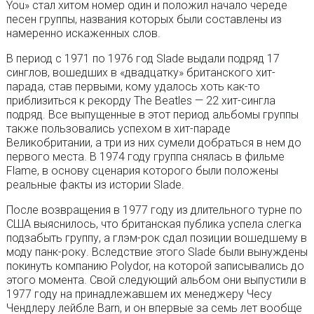
You» стал хитом номер один и положил начало череде
песен группы, названия которых были составлены из
намеренно искаженных слов.
В период с 1971 по 1976 год Slade выдали подряд 17
синглов, вошедших в «двадцатку» британского хит-
парада, став первыми, кому удалось хоть как-то
приблизиться к рекорду The Beatles — 22 хит-сингла
подряд. Все выпущенные в этот период альбомы группы
также пользовались успехом в хит-параде
Великобритании, а три из них сумели добраться в нем до
первого места. В 1974 году группа снялась в фильме
Flame, в основу сценария которого были положены
реальные факты из истории Slade.
После возвращения в 1977 году из длительного турне по
США выяснилось, что британская публика успела слегка
подзабыть группу, а глэм-рок сдал позиции вошедшему в
моду панк-року. Вследствие этого Slade были вынуждены
покинуть компанию Polydor, на которой записывались до
этого момента. Свой следующий альбом они выпустили в
1977 году на принадлежавшем их менеджеру Чесу
Чендлеру лейбле Barn, и он впервые за семь лет вообще