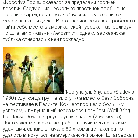
«Nobody’s Fools» оказался за пределами горячей
десятки. Следующие несколько пластинок вообще не
попали в чарты, но это уже объяснялось повальной
модой на панк и диско. В этот период команда пробовала
найти себе место в американской тусовке, гастролируя
по Штатам с «Kiss» и «Aerosmith», однако заокеанская
публика отнеслась к ней прохладно.
Фортуна улыбнулась «Slade» в
1980 году, когда группа выступила вместо Оззи Осборна
на фестивале в Рединге. Концерт прошел с большим
успехом, и выпущенный через месяц альбом «We’ll Bring
the House Down» вернул группу в чарты (25-е место).
Последующие несколько работ получились не такими
удачными, однако в начале 80-х команде наконец-то
удалось втиснуться на американский рынок. Штатовская