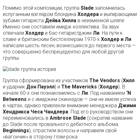
Помимо этой композиции, группа
SIade
запомнилась
испуганным взглядом блондина
Холдера
и выпирающими
зубами гитариста
Дейва Хилла
в неизменной шляпе.
Именно они составили имидж коллектива. За звук
отвечали
Холдер
и бас-гитаристджим
Ли
. На пути к
славе и британским бестселлерам 1970-х
Холдер и Ли
написали шесть песен, вознесшихся до первого места —
что совершенно беспрецедентно для любой другой
группы.
Группа сформирована из участников
The Vendors
(
Хилл
и ударник
Дон Пауэлл
) и
The Mavericks
(
Холдер
). В
начале 60-х они познакомились с
Ли
. Под названием
‘N
Betweens
и с имиджем скинхедов — они не имели успеха
в чартах, однако привлекли внимание менеджера
Джими
Хендрикса Чеса Чандлера
. Под его руководством они
переименовались в
Ambrose Slade
(сократив название
до Slade после провального дебютного альбома
Beginnings
), отрастили волосы и направили свой
«вагончик» в сторону глэм-рока.