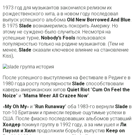
1973 год для музыкантов закончился релизом их
рождественского хита, а в новом году последовал
выпуск успешного альбома
Old New Borrowed And Blue
.
В 1975
Slade
вознамерились покорить Америку. Но
этому не суждено было случиться. Несмотря на
успешные турне,
Nobody’s Fools
пользовался
популярностью только на родине музыкантов. (Тем не
менее,
Slade
оказали ключевое влияние на становление
Kiss),
После успешного выступления на фестивале в Рединге в
1980 года росту популярности
Slade
способствовали
каверы американских хитов
Quiet Riot
”
Cum On Feel the
Noize
” и “
Mama Weer All Crazee Now
”.
«
My Oh My
» и ”
Run Runaway
” оба 1983-го вернули
Slade
в
топ-10 Британии и принесли первые ощутимые успехи в
США. После фиаско последовавших альбомов уставший
Холдер
покинул группу в 1992 году, а за ним ушел и
Ли
.
Пауэлл и Хилл
продолжили борьбу, выпустив
Кеер оn