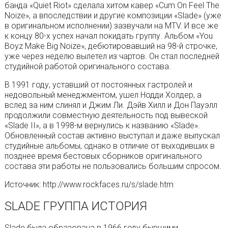
банда «Quiet Riot» сделала хитом кавер «Cum On Feel The
Noize», а впоследствии и другие композиции «Slade» (уже
в оригинальном исполнении) зазвучали на MTV. И все же
к концу 80-х успех начал покидать группу. Альбом «You
Boyz Make Big Noize», дебютировавший на 98-й строчке,
уже через неделю вылетел из чартов. Он стал последней
студийной работой оригинального состава.
В 1991 году, уставший от постоянных гастролей и
недовольный менеджментом, ушел Нодди Холдер, а
вслед за ним слинял и Джим Ли. Дэйв Хилл и Дон Пауэлл
продолжили совместную деятельность под вывеской
«Slade II», а в 1998-м вернулись к названию «Slade».
Обновленный состав активно выступал и даже выпускал
студийные альбомы, однако в отличие от выходивших в
позднее время бестовых сборников оригинального
состава эти работы не пользовались большим спросом.
Источник: http://www.rockfaces.ru/s/slade.htm
SLADE ГРУППА ИСТОРИЯ
Slade была образована в 1966 году бывшими