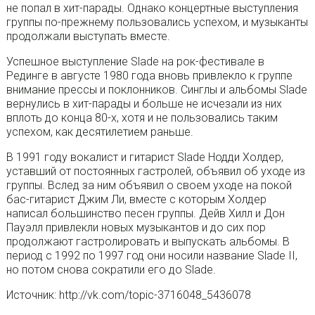
не попал в хит-парады. Однако концертные выступления
группы по-прежнему пользовались успехом, и музыканты
продолжали выступать вместе.
Успешное выступление Slade на рок-фестивале в
Рединге в августе 1980 года вновь привлекло к группе
внимание прессы и поклонников. Синглы и альбомы Slade
вернулись в хит-парады и больше не исчезали из них
вплоть до конца 80-х, хотя и не пользовались таким
успехом, как десятилетием раньше.
В 1991 году вокалист и гитарист Slade Нодди Холдер,
уставший от постоянных гастролей, объявил об уходе из
группы. Вслед за ним объявил о своем уходе на покой
бас-гитарист Джим Ли, вместе с которым Холдер
написал большинство песен группы. Дейв Хилл и Дон
Пауэлл привлекли новых музыкантов и до сих пор
продолжают гастролировать и выпускать альбомы. В
период с 1992 по 1997 год они носили название Slade II,
но потом снова сократили его до Slade.
Источник: http://vk.com/topic-3716048_5436078