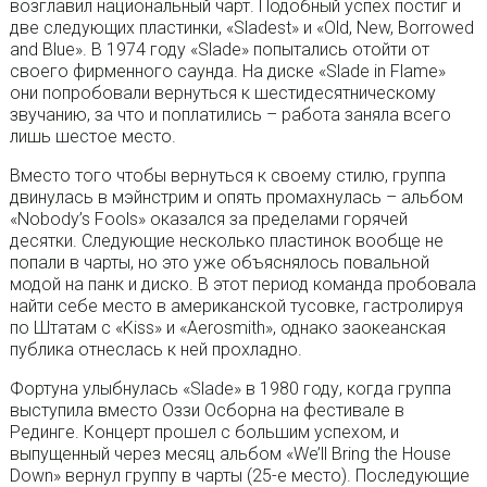
возглавил национальный чарт. Подобный успех постиг и
две следующих пластинки, «Sladest» и «Old, New, Borrowed
and Blue». В 1974 году «Slade» попытались отойти от
своего фирменного саунда. На диске «Slade in Flame»
они попробовали вернуться к шестидесятническому
звучанию, за что и поплатились – работа заняла всего
лишь шестое место.
Вместо того чтобы вернуться к своему стилю, группа
двинулась в мэйнстрим и опять промахнулась – альбом
«Nobody’s Fools» оказался за пределами горячей
десятки. Следующие несколько пластинок вообще не
попали в чарты, но это уже объяснялось повальной
модой на панк и диско. В этот период команда пробовала
найти себе место в американской тусовке, гастролируя
по Штатам с «Kiss» и «Aerosmith», однако заокеанская
публика отнеслась к ней прохладно.
Фортуна улыбнулась «Slade» в 1980 году, когда группа
выступила вместо Оззи Осборна на фестивале в
Рединге. Концерт прошел с большим успехом, и
выпущенный через месяц альбом «We’ll Bring the House
Down» вернул группу в чарты (25-е место). Последующие