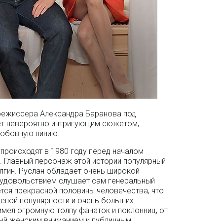
режиссера Александра Баранова под
т невероятно интригующим сюжетом,
любовную линию.
происходят в 1980 году перед началом
. Главный персонаж этой истории популярный
лгин. Руслан обладает очень широкой
с удовольствием слушает сам генеральный
ется прекрасной половины человечества, что
ешеной популярности и очень больших
мел огромную толпу фанаток и поклонниц, от
ный женским вниманием и публичным