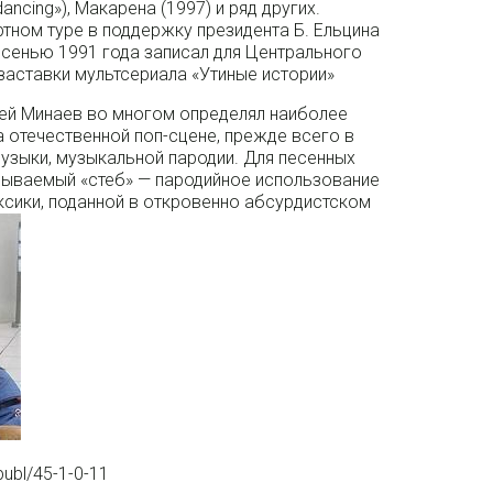
dancing»), Макарена (1997) и ряд других.
ртном туре в поддержку президента Б. Ельцина
 Осенью 1991 года записал для Центрального
-заставки мультсериала «Утиные истории»
ей Минаев во многом определял наиболее
а отечественной поп-сцене, прежде всего в
узыки, музыкальной пародии. Для песенных
азываемый «стеб» — пародийное использование
ксики, поданной в откровенно абсурдистском
publ/45-1-0-11