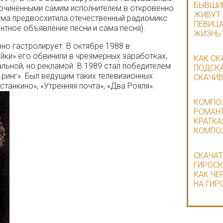
БЫВШИЕ
 сочиненными самим исполнителем в откровенно
ЖИВУТ 
ома предвосхитила отечественный радиомикс
ПЕВИЦА
нтное объявление песни и сама песня).
ЖИЗНЬ
но гастролирует. В октябре 1988 в
ки» его обвинили в чрезмерных заработках,
КАК СК
альной, но рекламой. В 1989 стал победителем
ПОДСКА
ринг». Был ведущим таких телевизионных
СКАЧИВ
станкино», «Утренняя почта», «Два Рояля».
КОМПОЗ
РОМАНТ
КРАТКА
КОМПО
СКАЧАТ
ГИРОСК
КАК ЧЕ
НА ГИР