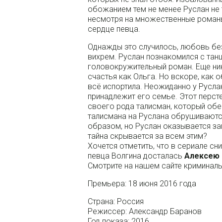
обожанием тем не менее Руслан не 
несмотря на множественные романы
сердце певца.
Однажды это случилось, любовь без
вихрем. Руслан познакомился с тан
головокружительный роман. Еще ник
счастья как Ольга. Но вскоре, как
всё испортила. Неожиданно у Русла
принадлежит его семье. Этот перст
своего рода талисман, который обе
талисмана на Руслана обрушиваютс
образом, но Руслан оказывается з
тайна скрывается за всем этим?
Хочется отметить, что в сериале сн
певца Волгина досталась
Алексею 
Смотрите на нашем сайте кримина
Премьера: 18 июня 2016 года
Страна: Россия
Режиссер: Александр Баранов
Год показа: 2016