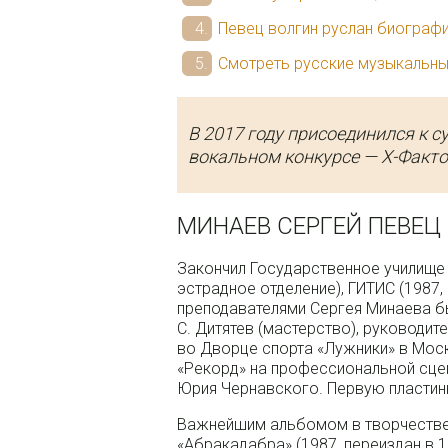
Певец волгин руслан биограф
Смотреть русские музыкальны
В 2017 году присоединился к 
вокальном конкурсе — Х-Факто
МИНАЕВ СЕРГЕЙ ПЕВЕЦ
Закончил Государственное училище 
эстрадное отделение), ГИТИС (1987, 
преподавателями Сергея Минаева был
С. Дитятев (мастерство), руководи
во Дворце спорта «Лужники» в Мос
«Рекорд» на профессиональной сцене
Юрия Чернавского. Первую пластинк
Важнейшим альбомом в творчестве 
«Абракадабра» (1987, переиздан в 