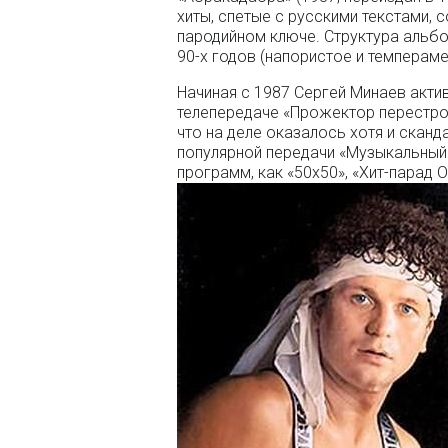
хиты, спетые с русскими текстами,
пародийном ключе. Структура альб
90-х годов (напористое и темпераме
Начиная с 1987 Сергей Минаев актив
телепередаче «Прожектор перестрой
что на деле оказалось хотя и сканд
популярной передачи «Музыкальный 
программ, как «50х50», «Хит-парад О