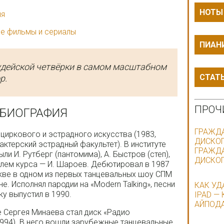
НОТЫ
ия
е фильмы и сериалы
ПИАН
судейской четвёрки в самом масштабном
СТАТ
р.
ПРОЧ
 БИОГРАФИЯ
ГРАЖДА
циркового и эстрадного искусства (1983,
ДИСКОГ
актерский эстрадный факультет). В институте
ГРАЖД
и И. Рутберг (пантомима), А. Быстров (степ),
ДИСКО
телем курса — И. Шароев. Дебютировал в 1987
кве в одном из первых танцевальных шоу СПМ
. Исполнял пародии на «Modern Talking», песни
КАК УД
у выпустил в 1990.
IPAD —
АЙПОДА
Сергея Минаева стал диск «Радио
1994). В него вошли зарубежные танцевальные