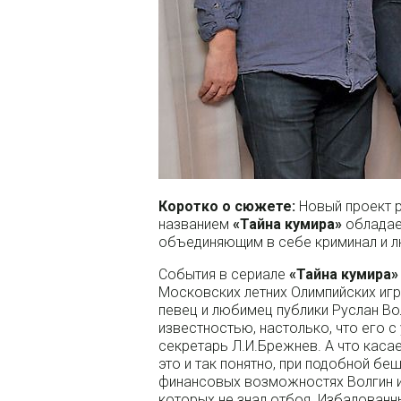
Коротко о сюжете:
Новый проект 
названием
«Тайна кумира»
обладае
объединяющим в себе криминал и 
События в сериале
«Тайна кумира»
Московских летних Олимпийских игр
певец и любимец публики Руслан Во
известностью, настолько, что его 
секретарь Л.И.Брежнев. А что каса
это и так понятно, при подобной б
финансовых возможностях Волгин и
которых не знал отбоя. Избалован