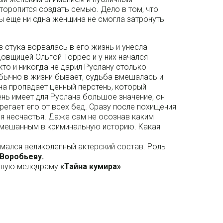
торопится создать семью. Дело в том, что
 еще ни одна женщина не смогла затронуть
 стука ворвалась в его жизнь и унесла
цовщицей Ольгой Торрес и у них начался
то и никогда не дарил Руслану столько
 обычно в жизни бывает, судьба вмешалась и
на пропадает ценный перстень, который
ень имеет для Руслана большое значение, он
регает его от всех бед. Сразу после похищения
я несчастья. Даже сам не осознав каким
амешанным в криминальную историю. Какая
имался великолепный актерский состав. Роль
Воробьеву.
льную мелодраму
«Тайна кумира»
.