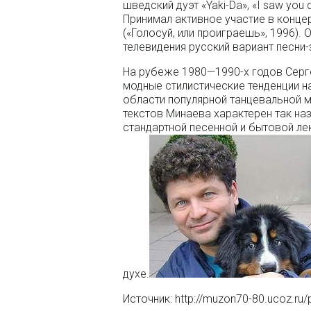
шведский дуэт «Yaki-Da», «I saw you 
Принимал активное участие в конце
(«Голосуй, или проиграешь», 1996).
телевидения русский вариант песни
На рубеже 1980—1990-х годов Серг
модные стилистические тенденции н
области популярной танцевальной м
текстов Минаева характерен так н
стандартной песенной и бытовой ле
духе.
Источник: http://muzon70-80.ucoz.ru/