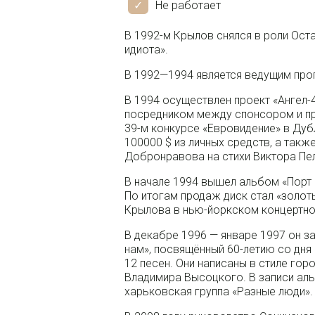
Не работает
В 1992-м Крылов снялся в роли Ост
идиота».
В 1992—1994 является ведущим про
В 1994 осуществлен проект «Ангел-
посредником между спонсором и п
39-м конкурсе «Евровидение» в Дуб
100000 $ из личных средств, а так
Добронравова на стихи Виктора Пе
В начале 1994 вышел альбом «Порт 
По итогам продаж диск стал «золот
Крылова в нью-йоркском концертном
В декабре 1996 — январе 1997 он з
нам», посвящённый 60-летию со дн
12 песен. Они написаны в стиле гор
Владимира Высоцкого. В записи ал
харьковская группа «Разные люди».