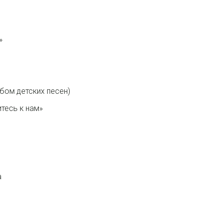
»
бом детских песен)
тесь к нам»
а
е