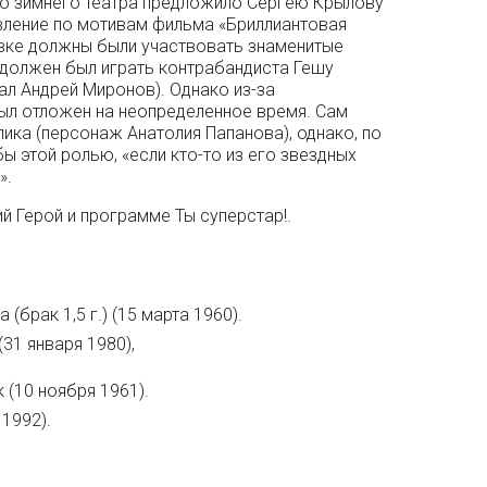
го зимнего театра предложило Сергею Крылову
вление по мотивам фильма «Бриллиантовая
овке должны были участвовать знаменитые
я должен был играть контрабандиста Гешу
ал Андрей Миронов). Однако из-за
ыл отложен на неопределенное время. Сам
ика (персонаж Анатолия Папанова), однако, по
ы этой ролью, «если кто-то из его звездных
».
й Герой и программе Ты суперстар!.
брак 1,5 г.) (15 марта 1960).
31 января 1980),
(10 ноября 1961).
 1992).