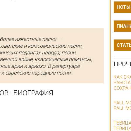
НОТЫ
ПИАН
более известные песни —
СТАТ
советские и комсомольские песни,
инских подвигах народа; песни,
енной войне, классические романсы,
ПРОЧ
ные арии и ариозо. В репертуаре
 и еврейские народные песни.
КАК СК
РАБОТА
СОХРАН
ОВ : БИОГРАФИЯ
PAUL M
PAUL M
ПЕВИЦА
ПЕВИЦА