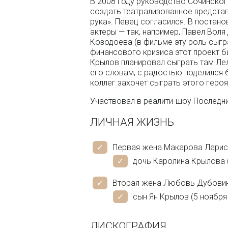
В 2008 году руководство Сочинско
создать театрализованное предста
рука». Певец согласился. В постан
актеры — так, например, Павел Вол
Козодоева (в фильме эту роль сыгр
финансового кризиса этот проект б
Крылов планировал сыграть там Лел
его словам, с радостью поделился б
коллег захочет сыграть этого героя
Участвовал в реалити-шоу Последни
ЛИЧНАЯ ЖИЗНЬ
Первая жена Макарова Лариса (
дочь Каролина Крылова (
Вторая жена Любовь Дубовик 
сын Ян Крылов (5 ноября
ДИСКОГРАФИЯ