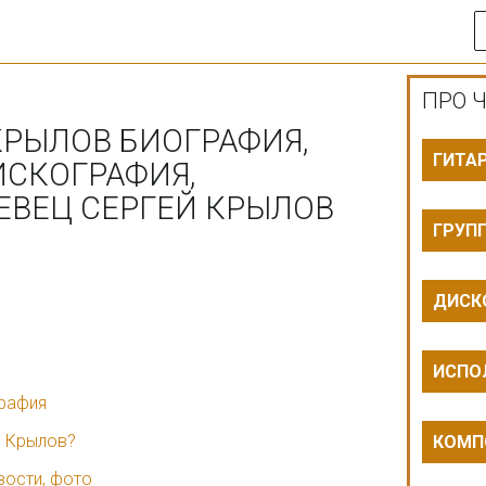
ПРО Ч
КРЫЛОВ БИОГРАФИЯ,
ГИТА
ИСКОГРАФИЯ,
ЕВЕЦ СЕРГЕЙ КРЫЛОВ
ГРУП
ДИСК
ИСПО
графия
й Крылов?
КОМП
вости, фото