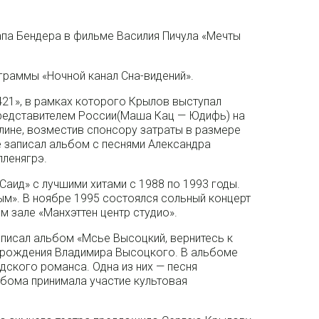
апа Бендера в фильме Василия Пичула «Мечты
граммы «Ночной канал Сна-видений».
421», в рамках которого Крылов выступал
редставителем России(Маша Кац — Юдифь) на
лине, возместив спонсору затраты в размере
же записал альбом с песнями Александра
лленягрэ.
Саид» с лучшими хитами с 1988 по 1993 годы.
ым». В ноябре 1995 состоялся сольный концерт
 зале «Манхэттен центр студио».
аписал альбом «Мсье Высоцкий, вернитесь к
я рождения Владимира Высоцкого. В альбоме
одского романса. Одна из них — песня
ьбома принимала участие культовая