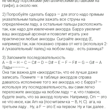
не между порожками (металлическими вставками на
грифе), а около них.
2) Попробуйте сделать баррэ — для этого надо прямым
указательным пальцем зажать все струны на
определённом ладу, а остальные пальцы расположить
так, как надо для извлечения аккорда. Баррэ увеличит
ваш аккордный арсенал и позволит играть уже
практически любые аккорды. Сыграйте аккорд (Е,
например) так, как показано справа от него (используя 2-
й /указательный/ палец) на любом ладу… есть разница?
3) Запомните последовательность
A — B — H — C — C# — D — D# — E — F — F# — G — G# — A
Лады————-→
Она так важна для «аккордиста», что её лучше даже
записать. Помните — в таблице аккордов справа
давалось исполнение того же аккорда, но с баррэ? —
используя эту последовательность, вы сами легко
переложите аккорды на любом ладу — и, что главное,
будете знать, что за аккорд получен. Например, Cm — это
не что иное, как Am на (посчитаем-ка — B, H, C). ага, на
третьем ладу… Ну, а F — это E на первом. Ну и так далее…