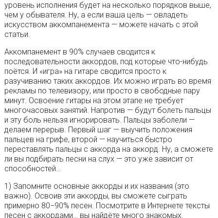
уровень исполнения будет на несколько порядков выше,
чем у обывателя. Ну, а если ваша цель — овладеть
искусством аккомпанемента — можете начать с этой
статьи.
Аккомпанемент в 90% случаев сводится к
последовательности аккордов, под которые что-нибудь
поётся. И «игра» на гитаре сводится просто к
разучиванию таких аккордов. Их можно играть во время
рекламы по телевизору, или просто в свободные пару
минут. Освоение гитары на этом этапе не требует
многочасовых занятий. Напротив — будут болеть пальцы
и эту боль нельзя игнорировать. Пальцы заболели —
делаем перерыв. Первый шаг — выучить положения
пальцев на грифе, второй — научиться быстро
переставлять пальцы с аккорда на аккорд. Ну, а сможете
ли вы подбирать песни на слух — это уже зависит от
способностей…
1) Запомните основные аккорды и их названия (это
важно). Освоив эти аккорды, вы сможете сыграть
примерно 80−90% песен. Посмотрите в Интернете тексты
песен с аккордами… вы найдёте много знакомых.