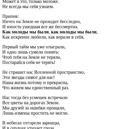
Может я это, только моложе.
Не всегда мы себя узнаем.
Припев:
Ничто на Земле не проходит бесследно,
И юность ушедшая все же бессмертна.
Как молоды мы были
,
как молоды мы были
,
Как искренне любили, как верили в себя.
Первый тайм мы уже отыграли,
И одно лишь сумели понять:
Чтоб тебя на Земле не теряли,
Постарайся себя не терять!
Не страшит нас Вселенной пространство,
Эти звезды сияют для нас!
Наша жизнь потому и прекрасна,
Что живем мы единственный раз.
Нас тогда без усмешек встречали
Все цветы на дорогах Земли.
Мы друзей за ошибки прощали,
Лишь измены простить не могли.
В небесах отгорели зарницы,
И в сердцах утихает гроза.