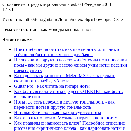
Сообщение отредактировал Guitarast: 03 Февраль 2011 —
17:30
Источник: http://terraguitar.ru/forum/index.php?showtopic=5813
Тема этой статьи: "как молоды мы были ноты".
Читайте также:
Никто тебя не любит так как я баян ноты для - никто
тебя не любит так как я ноты для баяна
Песня как мы дружно весело живём учим ноты песенки
поем - как мы дружно весело живем учим ноты песенки
поем слушать
Как сделать скриншот на Meizu MX2 - как сделать
скриншот на мейзу м3 ноте
Guitar Pro - как читать на гитаре ноты
Как брать высокие ноты? | Здесь ОТВЕТЫ - как брать
высокие ноты
Ноты где есть переход в другую тональность - как
перенести ноты в другую тональность
Наталья Кончаловская - как рисуются ноты
Как играть по нотам; Музыка - играть как по нотам
Как правильно нарисовать ключ? Подробное описание
рисования скрипичного ключа - как нарисовать ноты и