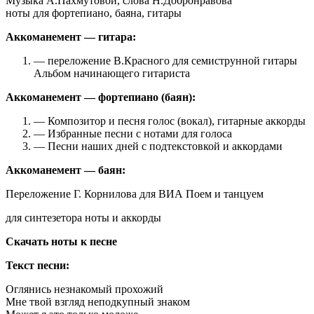
Музыка А.Пахмутовой, слова Н.Добронравова
ноты для фортепиано, баяна, гитары
Аккоманемент — гитара:
— переложение В.Красного для семиструнной гитары
Альбом начинающего гитариста
Аккоманемент — фортепиано (баян):
— Композитор и песня голос (вокал), гитарные аккорды
— Избранные песни с нотами для голоса
— Песни наших дней с подтекстовкой и аккордами
Аккоманемент — баян:
Переложение Г. Корнилова для ВИА Поем и танцуем
для синтезетора ноты и аккорды
Скачать ноты к песне
Текст песни:
Оглянись незнакомый прохожий
Мне твой взгляд неподкупный знаком