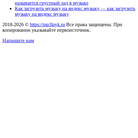
называется грустный лад в музыке
Как загрузить музыку на яндекс музыку — как загрузить
музыку на яндекс музыку
2018-2026 ©
https://mp3layk.ru
Все права защищены. При
копировании указывайте первоисточник.
Напишите нам