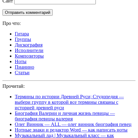
Сайт
Про что:
Гитара
Группы
Дискография
Исполнители
Композиторы
Ноты
Пианино
Статьи
Прочитай:
Термины по истории Древней Руси; Студопедия —
выбери группу в которой все термины связаны с
историей древней руси
Биография Валерии и личная жизнь певицы —
биография певицы валерия
Олег Винник — ALL — олег винник биография певец
Нотные знаки и редактор Word — как написать ноты
Музыкальный лад | Музыкальный класс — как