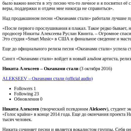
было важно внести в эту песню что-то личное и я посвятил её с
веры, поддержки и отдачи мне никогда не справиться».
Над продакшином песни «Океанами стали» работали лучшие пр
«После первого прослушивания я плакал. Такое редко бывает, 
продюсер Никиты Алексеева Руслан Квинта. – Огромное спасиб
Это студия «Smart Music» в США и финальное сведение и масте
Еще до официального релиза песня «Океанами стали» успела с
Сингл «Океанами стали» войдет в новый альбом артиста, релиз 
Никита Алексеев – Океанами стали
(3 октября 2016)
ALEKSEEV – Океанами стали (official audio)
Followers 1
Following 23
Обновления 0
Никита Алексеев
(творческий псевдоним
Alekseev
), студент 
«Голос країни» в конце 2014 года. Еще до окончания проекта
тысяч человек.
Никита сочиняет песни и является вокалистом группы. Себя о