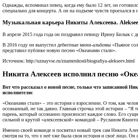
Однажды, вспоминал певец, когда ему было 12 лет, он готовил
специально для концерта. А он на подъеме чувств проехался в
Музыкальная карьера Никиты Алексеева. Alekse
В апреле 2015 года года он поздравил певицу Ирину Билык с д
В 2016 году он выпустил дебютные мини-альбомы «Пьяное сол
представил публике новую песню «Океанами стали».
Источник: http://uznayvse.ru/znamenitosti/biografiya-alekseev.html
Никита Алексеев исполнил песню «Океа
Вот что рассказал о новой песне, только что записанной 
исполнителю
:
«Океанами стали» – это история о взрослении. О том, как чело
осознанный, не так давно. Главная строчка этой истории – “Я 
парень, который осознанно произносит каждое слово. Его сущно
сильной и крутой «алексеевской» командой – Русланом Квинто
Именно своей команде и посвятил новый трек сам Никита Алекс
смотря на то, что у неё уже была своя история и своё лицо. Он