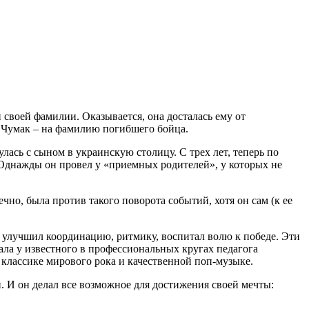
 своей фамилии. Оказывается, она досталась ему от
– Чумак – на фамилию погибшего бойца.
лась с сыном в украинскую столицу. С трех лет, теперь по
 Однажды он провел у «приемных родителей», у которых не
чно, была против такого поворота событий, хотя он сам (к ее
 улучшил координацию, ритмику, воспитал волю к победе. Эти
ала у известного в профессиональных кругах педагога
классике мирового рока и качественной поп-музыке.
й. И он делал все возможное для достижения своей мечты: