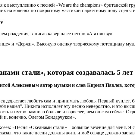
ся к выступлению с песней «We are the champions» британской 
 них на коленях по покрытому мастикой паркетному полу сцены 
ev
нем рождения, записав кавер на ее песню «А я плыву».
нце» и «Держи». Высокую оценку творческому потенциалу музык
нами стали», которая создавалась 5 лет
Никитой Алексеевым автор музыки и слов Кирилл Павлов, ко
век дорастает любить сам и принимать любовь. Первый куплет, бо
тебя нашел”. Никита исполняет эту песню невероятно, и это выс
сть и нутро намного больше и взрослее, чем он сам сейчас. Огро
й и, конечно, Олегом Бондарчуком».
еев: «Песня «Океанами стали» – большое везение для меня. Я с
 сказал, что такие песни должны жить и моё сердце должно заста