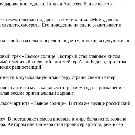
ому дарованию, однако, Никита Алексеев ближе всего к
ее замечательный подарок – съемки клипа. «Мне удалось
я слушать, смотреть. Его поведение на сцене захватывает и
ты герой разительно перевоплощается, проживая целую жизнь.
новый трек «Пьяное солнце», который стал главным хитом
самый именитый киевский клипмейкер Алан Бадоев, при этом
инских радиостанций.
инести в музыкальную атмосферу страны свежий ветер.
олодого артиста музыкальным открытием года. Приглашение
делав весьма оригинальный вариант.
 альбом артиста «Пьяное солнце». В этом же месяце российский
е». В постановке номера впервые в мире была использована
ера. Автором идеи номера стал продюсер артиста, режиссер