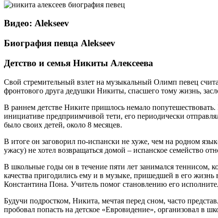
Видео: Alekseev
Биография певца Alekseev
Детство и семья Никиты Алексеева
Свой стремительный взлет на музыкальный Олимп певец считает
фронтового друга дедушки Никиты, спасшего тому жизнь, засл
В раннем детстве Никите пришлось немало попутешествовать. В 
инициативе предприимчивой тети, его периодически отправлял
было своих детей, около 8 месяцев.
В итоге он заговорил по-испански не хуже, чем на родном языке
ужасу) не хотел возвращаться домой – испанское семейство отн
В школьные годы он в течение пяти лет занимался теннисом, 
качества пригодились ему и в музыке, пришедшей в его жизнь 
Константина Пона. Учитель помог становлению его исполнител
Будучи подростком, Никита, мечтая перед сном, часто предста
пробовал попасть на детское «Евровидение», организовал в шко