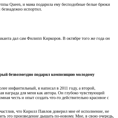
группы Queen, и мама подарила ему бесподобные белые брюки
и безнадежно испортил.
анта дал сам Филипп Киркоров. В октябре того же года он
торый безвозмездно подарил композицию молодому
лее инфантильный, я написал в 2011 году, а второй,
шая награда для меня как автора. Он глубоко чувствующий
мная честь и опыт создать что-то действительно красивое с
частлив, что Кирилл Павлов доверил мне её исполнение, не
вить это произведение дышать по-новому. Мне, в свою очередь,