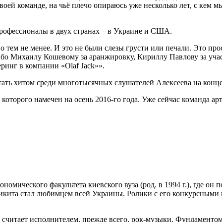
воей команде, на чьё плечо опираюсь уже несколько лет, с кем мы
офессионалы в двух странах – в Украине и США.
но тем не менее. И это не были слезы грусти или печали. Это п
о Михаилу Кошевому за аранжировку, Кириллу Павлову за участи
ринг в компании «Olaf Jack»».
тать хитом среди многотысячных слушателей Алексеева на конце
которого намечен на осень 2016-го года. Уже сейчас команда ар
экономического факультета киевского вуза (род. в 1994 г.), где о
 Никита стал любимцем всей Украины. Ролики с его конкурсными
н считает исполнителем, прежде всего, рок-музыки. Фундаменто