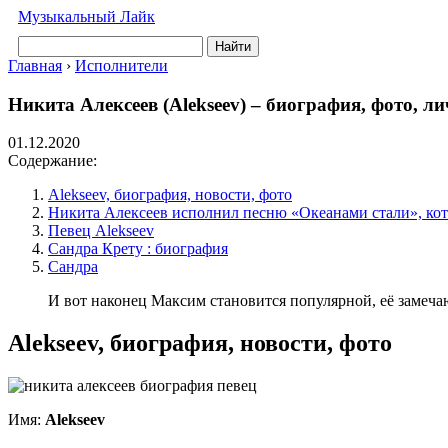
Музыкальный Лайк
Найти
Главная
›
Исполнители
Никита Алексеев (Alekseev) – биография, фото, л
01.12.2020
Содержание:
Alekseev, биография, новости, фото
Никита Алексеев исполнил песню «Океанами стали», кото
Певец Alekseev
Сандра Крету : биография
Сандра
И вот наконец Максим становится популярной, её замечаю
Alekseev, биография, новости, фото
Имя:
Alekseev