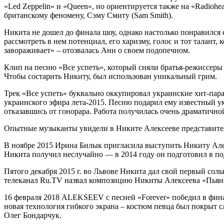
«Led Zeppelin» и «Queen», но ориентируется также на «Radiohea
британскому феномену, Сэму Смиту (Sam Smith).
Никита не дошел до финала шоу, однако настолько понравился 
рассмотреть в нем потенциал, его харизму, голос и тот талант, 
завораживает» – отозвалась Ани о своем подопечном.
Клип на песню «Все успеть», который сняли братья-режиссер
Чтобы состарить Никиту, был использован уникальный грим.
Трек «Все успеть» буквально оккупировал украинские хит-пар
украинского эфира лета-2015. Песню подарил ему известный у
отказавшись от гонорара. Работа получилась очень драматично
Опытные музыканты увидели в Никите Алексееве представител
В ноябре 2015 Ирина Билык пригласила выступить Никиту Алек
Никита получил неслучайно — в 2014 году он подготовил в под
Пятого декабря 2015 г. во Львове Никита дал свой первый сол
телеканал Ru.TV назвал композицию Никиты Алексеева «Пьяно
16 февраля 2018 ALEKSEEV с песней «Forever» победил в фина
новая технология гибкого экрана – костюм певца был покрыт с
Олег Бондарчук.