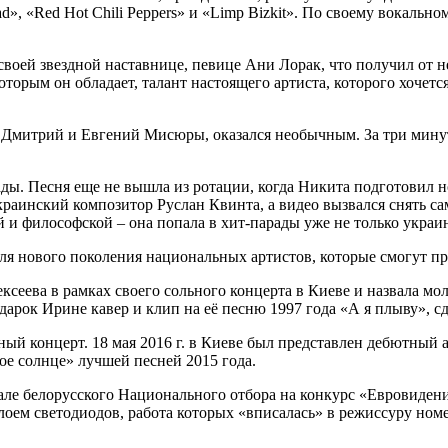
d», «Red Hot Chili Peppers» и «Limp Bizkit». По своему вокальн
своей звездной наставнице, певице Ани Лорак, что получил от н
которым он обладает, талант настоящего артиста, которого хочетс
ы Дмитрий и Евгений Мисюры, оказался необычным. За три мину
ады. Песня еще не вышла из ротации, когда Никита подготовил 
краинский композитор Руслан Квинта, а видео вызвался снять 
й и философской – она попала в хит-парады уже не только укра
я нового поколения национальных артистов, которые смогут пр
сеева в рамках своего сольного концерта в Киеве и назвала м
арок Ирине кавер и клип на её песню 1997 года «А я плыву», с
ьный концерт. 18 мая 2016 г. в Киеве был представлен дебютный
е солнце» лучшей песней 2015 года.
ле белорусского Национального отбора на конкурс «Евровидени
лоем светодиодов, работа которых «вписалась» в режиссуру ном