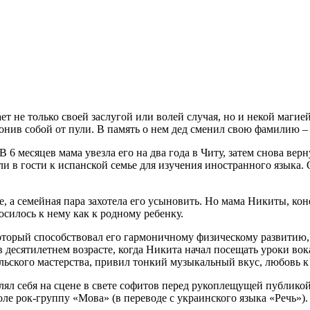
 не только своей заслугой или волей случая, но и некой магией
онив собой от пули. В память о нем дед сменил свою фамилию 
6 месяцев мама увезла его на два года в Читу, затем снова верну
и в гости к испанской семье для изучения иностранного языка.
, а семейная пара захотела его усыновить. Но мама Никиты, коне
осилось к нему как к родному ребенку.
который способствовал его гармоничному физическому развитию,
в десятилетнем возрасте, когда Никита начал посещать уроки вок
ьского мастерства, привил тонкий музыкальный вкус, любовь к 
влял себя на сцене в свете софитов перед рукоплещущей публико
ле рок-группу «Мова» (в переводе с украинского языка «Речь»).