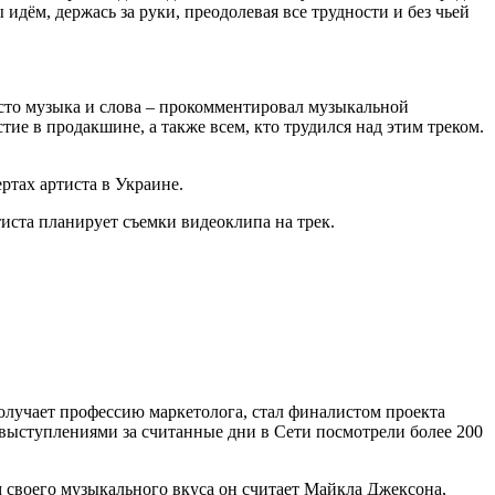
 идём, держась за руки, преодолевая все трудности и без чьей
росто музыка и слова – прокомментировал музыкальной
е в продакшине, а также всем, кто трудился над этим треком.
ртах артиста в Украине.
тиста планирует съемки видеоклипа на трек.
н получает профессию маркетолога, стал финалистом проекта
 выступлениями за считанные дни в Сети посмотрели более 200
м своего музыкального вкуса он считает Майкла Джексона,