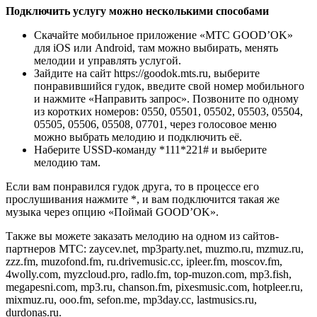
Подключить услугу можно несколькими способами
Скачайте мобильное приложение «МТС GOOD’OK»
для iOS или Android, там можно выбирать, менять
мелодии и управлять услугой.
Зайдите на сайт https://goodok.mts.ru, выберите
понравившийся гудок, введите свой номер мобильного
и нажмите «Направить запрос». Позвоните по одному
из коротких номеров: 0550, 05501, 05502, 05503, 05504,
05505, 05506, 05508, 07701, через голосовое меню
можно выбрать мелодию и подключить её.
Наберите USSD-команду *111*221# и выберите
мелодию там.
Если вам понравился гудок друга, то в процессе его
прослушивания нажмите *, и вам подключится такая же
музыка через опцию «Поймай GOOD’OK».
Также вы можете заказать мелодию на одном из сайтов-
партнеров МТС: zaycev.net, mp3party.net, muzmo.ru, mzmuz.ru,
zzz.fm, muzofond.fm, ru.drivemusic.cc, ipleer.fm, moscov.fm,
4wolly.com, myzcloud.pro, radlo.fm, top-muzon.com, mp3.fish,
megapesni.com, mp3.ru, chanson.fm, pixesmusic.com, hotpleer.ru,
mixmuz.ru, ooo.fm, sefon.me, mp3day.cc, lastmusics.ru,
durdonas.ru.