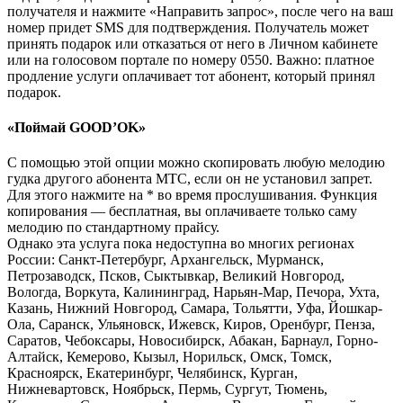
получателя и нажмите «Направить запрос», после чего на ваш
номер придет SMS для подтверждения. Получатель может
принять подарок или отказаться от него в Личном кабинете
или на голосовом портале по номеру 0550. Важно: платное
продление услуги оплачивает тот абонент, который принял
подарок.
«Поймай GOOD’OK»
С помощью этой опции можно скопировать любую мелодию
гудка другого абонента МТС, если он не установил запрет.
Для этого нажмите на * во время прослушивания. Функция
копирования — бесплатная, вы оплачиваете только саму
мелодию по стандартному прайсу.
Однако эта услуга пока недоступна во многих регионах
России: Санкт-Петербург, Архангельск, Мурманск,
Петрозаводск, Псков, Сыктывкар, Великий Новгород,
Вологда, Воркута, Калининград, Нарьян-Мар, Печора, Ухта,
Казань, Нижний Новгород, Самара, Тольятти, Уфа, Йошкар-
Ола, Саранск, Ульяновск, Ижевск, Киров, Оренбург, Пенза,
Саратов, Чебоксары, Новосибирск, Абакан, Барнаул, Горно-
Алтайск, Кемерово, Кызыл, Норильск, Омск, Томск,
Красноярск, Екатеринбург, Челябинск, Курган,
Нижневартовск, Ноябрьск, Пермь, Сургут, Тюмень,