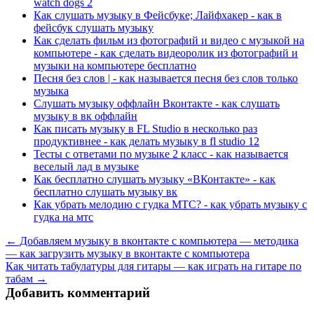
watch dogs 2
Как слушать музыку в Фейсбуке; Лайфхакер - как в
фейсбук слушать музыку
Как сделать фильм из фотографий и видео с музыкой на
компьютере - как сделать видеоролик из фотографий и
музыки на компьютере бесплатно
Песня без слов | - как называется песня без слов только
музыка
Слушать музыку оффлайн Вконтакте - как слушать
музыку в вк оффлайн
Как писать музыку в FL Studio в несколько раз
продуктивнее - как делать музыку в fl studio 12
Тесты с ответами по музыке 2 класс - как называется
веселый лад в музыке
Как бесплатно слушать музыку «ВКонтакте» - как
бесплатно слушать музыку вк
Как убрать мелодию с гудка МТС? - как убрать музыку с
гудка на мтс
← Добавляем музыку в вконтакте с компьютера — методика
— как загрузить музыку в вконтакте с компьютера
Как читать табулатуры для гитары — как играть на гитаре по
табам →
Добавить комментарий