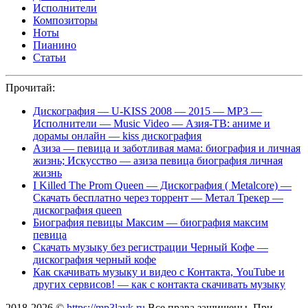
Исполнители
Композиторы
Ноты
Пианино
Статьи
Прочитай:
Дискография — U-KISS 2008 — 2015 — MP3 —
Исполнители — Music Video — Азия-ТВ: аниме и
дорамы онлайн — kiss дискография
Азиза — певица и заботливая мама: биография и личная
жизнь; Искусство — азиза певица биография личная
жизнь
I Killed The Prom Queen — Дискография ( Metalcore) —
Скачать бесплатно через торрент — Метал Трекер —
дискография queen
Биография певицы Максим — биография максим
певица
Скачать музыку без регистрации Черный Кофе —
дискография черный кофе
Как скачивать музыку и видео с Контакта, YouTube и
других сервисов! — как с контакта скачивать музыку
2018-2026 ©
https://mp3layk.ru
Все права защищены. При