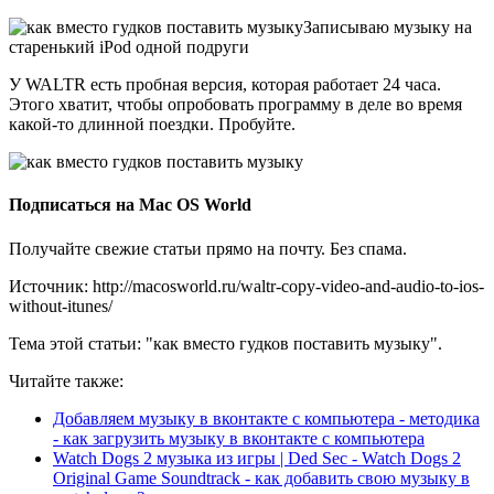
Записываю музыку на
старенький iPod одной подруги
У WALTR есть пробная версия, которая работает 24 часа.
Этого хватит, чтобы опробовать программу в деле во время
какой-то длинной поездки. Пробуйте.
Подписаться на Mac OS World
Получайте свежие статьи прямо на почту. Без спама.
Источник: http://macosworld.ru/waltr-copy-video-and-audio-to-ios-
without-itunes/
Тема этой статьи: "как вместо гудков поставить музыку".
Читайте также:
Добавляем музыку в вконтакте с компьютера - методика
- как загрузить музыку в вконтакте с компьютера
Watch Dogs 2 музыка из игры | Ded Sec - Watch Dogs 2
Original Game Soundtrack - как добавить свою музыку в