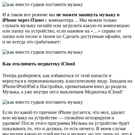
И в таком вот режиме мы
не можем закинуть музыку в
iPhone через iTunes
с компьютера… Мы можем только
слушать музыку онлайн или загрузить какую-то композицию
или папку на устройство, если нажмем на «…» справа от
папки или песни и ткнем по Сделать доступным офлайн, хотя
и не всегда это срабатывает:
Как отключить медиатеку iCloud
Теперь разберемся, как избавиться от этой напасти и
вернуться к первоначальному, классическому виду. Заходим на
iPhone/iPod/iPad в Настройки, проматываем вниз до раздела
Музыка, а уже внутри него выключаем Медиатека iCloud!
Если по какой-то причине iPhone ругается, что мол, удалит
всю музыку на устройстве — спокойно игнорируем и
удаляем! После этого программа Музыка на устройстве будет
показывать то, что и должна, то есть ничего. В моем случае
мы видим какие-то плейлисты и музыку, но это лишь то, что я