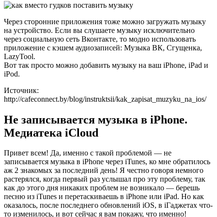
Через сторонние приложения тоже можно загружать музыку
на устройство. Если вы слушаете музыку исключительно
через социальную сеть Вконтакте, то модно использовать
приложение с кэшем аудиозаписей: Музыка ВК, Сгущенка,
LazyTool.
Вот так просто можно добавить музыку на ваш iPhone, iPad и
iPod.
Источник:
http://cafeconnect.by/blog/instruktsii/kak_zapisat_muzyku_na_ios/
Не записывается музыка в iPhone.
Медиатека iCloud
Привет всем! Да, именно с такой проблемой — не
записывается музыка в iPhone через iTunes, ко мне обратилось
аж 2 знакомых за последний день! Я честно говоря немного
растерялся, когда первый раз услышал про эту проблему, так
как до этого дня никаких проблем не возникало — берешь
песню из iTunes и перетаскиваешь в iPhone или iPad. Но как
оказалось, после последнего обновлений iOS, в iГаджетах что-
то изменилось, и вот сейчас я вам покажу, что именно!