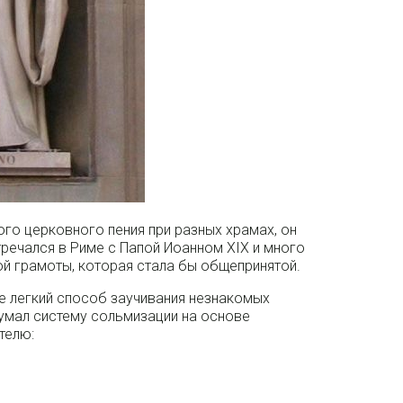
ого церковного пения при разных храмах, он
тречался в Риме с Папой Иоанном XIX и много
й грамоты, которая стала бы общепринятой.
е легкий способ заучивания незнакомых
думал систему сольмизации на основе
телю: