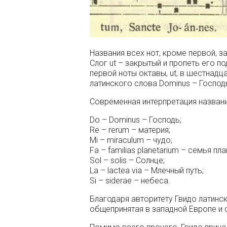
Названия всех нот, кроме первой, з
Слог ut – закрытый и пропеть его 
первой ноты октавы, ut, в шестнадц
латинского слова Dominus – Господь
Современная интерпретация названий
Do – Dominus – Господь;
Re – rerum – материя;
Mi – miraculum – чудо;
Fa – familias рlanetarium – семья пла
Sol – solis – Солнце;
La – lactea via – Млечный путь;
Si – siderae – небеса.
Благодаря авторитету Гвидо латинс
общепринятая в западной Европе и 