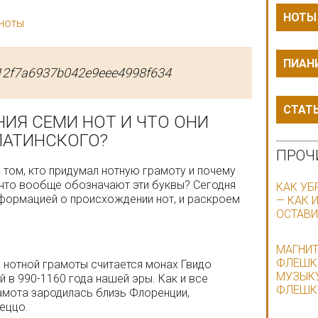
НОТЫ
 ноты
ПИАН
12f7a6937b042e9eee4998f634
СТАТ
ИЯ СЕМИ НОТ И ЧТО ОНИ
 ЛАТИНСКОГО?
ПРОЧ
 том, кто придумал нотную грамоту и почему
 что вообще обозначают эти буквы? Сегодня
КАК УБ
нформацией о происхождении нот, и раскроем
— КАК 
ОСТАВИ
МАГНИТ
ФЛЕШКИ
 нотной грамоты считается монах Гвидо
МУЗЫКУ
й в 990-1160 года нашей эры. Как и все
ФЛЕШК
рамота зародилась близь Флоренции,
еццо.