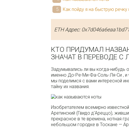
Как пойду я на быструю речку
ETH Адрес: 0x7d046a6eaa1bd7
КТО ПРИДУМАЛ НАЗВАН
ЗНАЧАТ В ПЕРЕВОДЕ С
Задумывались ли вы когда-нибудь о
именно До-Ре-Ми-Фа-Соль-Ля-Си , и
мы поделимся с вами интересной и
тайну их названия.
Изобретателем всемирно известной
Аретинский (Гвидо д’Ареццо), живши
прекрасное в те времена, нотная г
небольшом городке в Тоскане — Ар