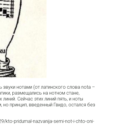
ь звуки нотами (от латинского слова nota –
тики, размещались на нотном стане,
линий. Сейчас этих линий пять, и ноты
 но принцип, введенный Гвидо, остался без
129/kto-pridumal-nazvanija-semi-not-i-chto-oni-