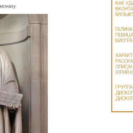
КАК УД
монаху:
ВКОНТА
МУЗЫКУ
ГАЛИНА
ПЕВИЦА
БИОГР
ХАРАКТ
РАССКАЗ
ОПИСАН
ЮРИЙ 
ГРУППА
ДИСКОГ
ДИСКО