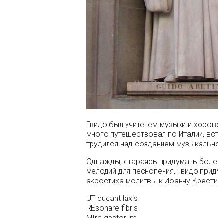
Гвидо был учителем музыки и хоров
много путешествовал по Италии, вс
трудился над созданием музыкально
Однажды, стараясь придумать боле
мелодий для песнопения, Гвидо при
акростиха молитвы к Иоанну Крести
UT queant laxis
REsonare fibris
MIra gestorum