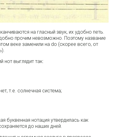
аканчиваются на гласный звук, их удобно петь.
подобно прочим невозможно. Поэтому название
атом веке заменили на do (скорее всего, от
).
 нот выглядит так:
нет, т.е. солнечная система;
кая буквенная нотация утвердилась как
сохраняется до наших дней.