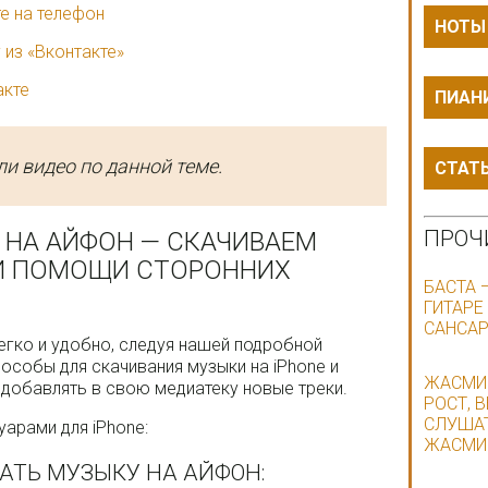
те на телефон
НОТЫ
 из «Вконтакте»
акте
ПИАН
и видео по данной теме.
СТАТ
ПРОЧ
 НА АЙФОН — СКАЧИВАЕМ
РИ ПОМОЩИ СТОРОННИХ
БАСТА 
ГИТАРЕ
САНСАР
егко и удобно, следуя нашей подробной
пособы для скачивания музыки на iPhone и
ЖАСМИН
добавлять в свою медиатеку новые треки.
РОСТ, 
СЛУШАТ
арами для iPhone:
ЖАСМИН
АТЬ МУЗЫКУ НА АЙФОН: