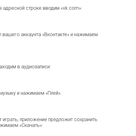
в адресной строке вводим «vk.com»:
т вашего аккаунта «Вконтакте» и нажимаем
заходим в аудиозаписи:
узыку и нажимаем «Плей»:
т играть, приложение предложит сохранить
ажимаем «Скачать»: