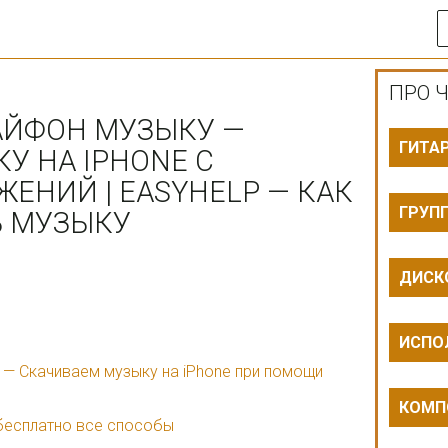
ПРО Ч
 АЙФОН МУЗЫКУ —
ГИТА
У НА IPHONE С
НИЙ | EASYHELP — КАК
ГРУП
Ь МУЗЫКУ
ДИСК
ИСПО
 — Скачиваем музыку на iPhone при помощи
КОМП
 бесплатно все способы