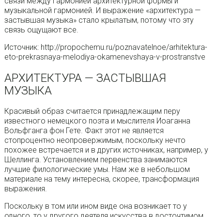
связи между гармонией архитектурной формы и
музыкальной гармонией. И выражение «архитектура —
застывшая музыка» стало крылатым, потому что эту
связь ощущают все.
Источник: http://propochemu.ru/poznavatelnoe/arhitektura-
eto-prekrasnaya-melodiya-okamenevshaya-v-prostranstve
АРХИТЕКТУРА — ЗАСТЫВШАЯ
МУЗЫКА
Красивый образ считается принадлежащим перу
известного немецкого поэта и мыслителя Иоаганна
Вольфганга фон Гете. Факт этот не является
стопроцентно неопровержимым, поскольку нечто
похожее встречается и в других источниках, например, у
Шеллинга. Установлением первенства занимаются
лучшие филологические умы. Нам же в небольшом
материале на тему интересна, скорее, трансформация
выражения.
Поскольку в том или ином виде она возникает то у
одного, то у другого деятеля искусства в досточтимом