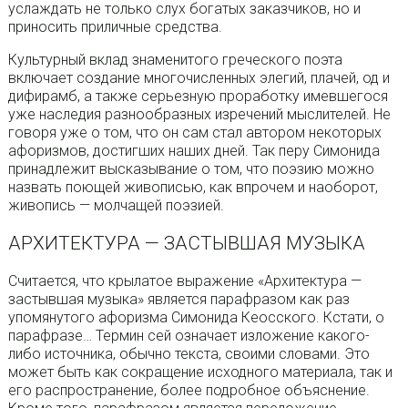
услаждать не только слух богатых заказчиков, но и
приносить приличные средства.
Культурный вклад знаменитого греческого поэта
включает создание многочисленных элегий, плачей, од и
дифирамб, а также серьезную проработку имевшегося
уже наследия разнообразных изречений мыслителей. Не
говоря уже о том, что он сам стал автором некоторых
афоризмов, достигших наших дней. Так перу Симонида
принадлежит высказывание о том, что поэзию можно
назвать поющей живописью, как впрочем и наоборот,
живопись — молчащей поэзией.
АРХИТЕКТУРА — ЗАСТЫВШАЯ МУЗЫКА
Считается, что крылатое выражение «Архитектура —
застывшая музыка» является парафразом как раз
упомянутого афоризма Симонида Кеосского. Кстати, о
парафразе… Термин сей означает изложение какого-
либо источника, обычно текста, своими словами. Это
может быть как сокращение исходного материала, так и
его распространение, более подробное объяснение.