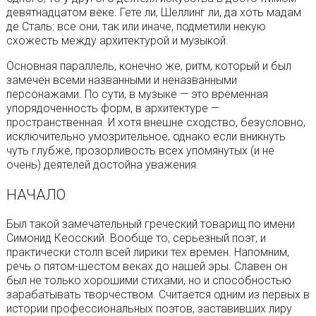
девятнадцатом веке. Гете ли, Шеллинг ли, да хоть мадам
де Сталь: все они, так или иначе, подметили некую
схожесть между архитектурой и музыкой.
Основная параллель, конечно же, ритм, который и был
замечен всеми названными и неназванными
персонажами. По сути, в музыке — это временная
упорядоченность форм, в архитектуре —
пространственная. И хотя внешне сходство, безусловно,
исключительно умозрительное, однако если вникнуть
чуть глубже, прозорливость всех упомянутых (и не
очень) деятелей достойна уважения.
НАЧАЛО
Был такой замечательный греческий товарищ по имени
Симонид Кеосский. Вообще то, серьезный поэт, и
практически столп всей лирики тех времен. Напомним,
речь о пятом-шестом веках до нашей эры. Славен он
был не только хорошими стихами, но и способностью
зарабатывать творчеством. Считается одним из первых в
истории профессиональных поэтов, заставивших лиру