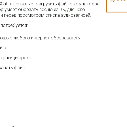
ut.ru позволяет загрузить файл с компьютера
р умеет обрезать песню из ВК, для чего
си перед просмотром списка аудиозаписей.
потребуется:
омощью любого интернет-обозревателя.
йл».
 границы трека.
качать файл.