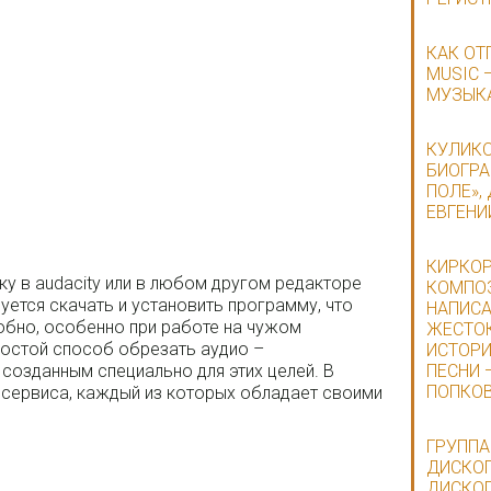
КАК ОТ
MUSIC 
МУЗЫК
КУЛИКО
БИОГРА
ПОЛЕ»,
ЕВГЕНИ
КИРКОР
у в audacity или в любом другом редакторе
КОМПОЗ
буется скачать и установить программу, что
НАПИСА
добно, особенно при работе на чужом
ЖЕСТОК
ростой способ обрезать аудио –
ИСТОР
созданным специально для этих целей. В
ПЕСНИ 
ПОПКОВ
 сервиса, каждый из которых обладает своими
ГРУППА
ДИСКОГ
ДИСКО