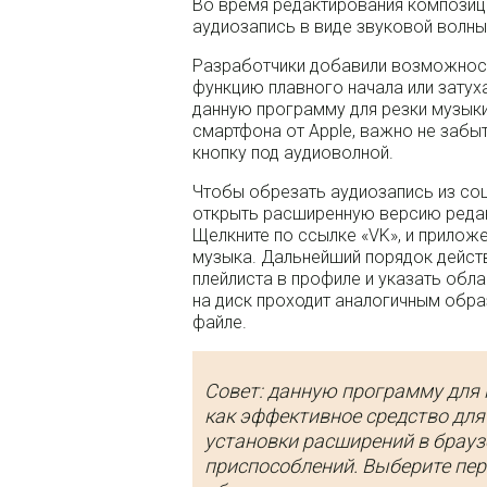
Во время редактирования композици
аудиозапись в виде звуковой волн
Разработчики добавили возможнос
функцию плавного начала или затух
данную программу для резки музыки 
смартфона от Apple, важно не заб
кнопку под аудиоволной.
Чтобы обрезать аудиозапись из соц
открыть расширенную версию редакт
Щелкните по ссылке «VK», и приложе
музыка. Дальнейший порядок дейст
плейлиста в профиле и указать обл
на диск проходит аналогичным обра
файле.
Совет: данную программу для
как эффективное средство для
установки расширений в брауз
приспособлений. Выберите перв