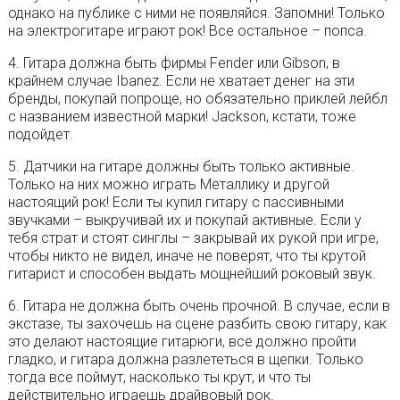
однако на публике с ними не появляйся. Запомни! Только
на электрогитаре играют рок! Все остальное – попса.
4. Гитара должна быть фирмы Fender или Gibson, в
крайнем случае Ibanez. Если не хватает денег на эти
бренды, покупай попроще, но обязательно приклей лейбл
с названием известной марки! Jackson, кстати, тоже
подойдет.
5. Датчики на гитаре должны быть только активные.
Только на них можно играть Металлику и другой
настоящий рок! Если ты купил гитару с пассивными
звучками – выкручивай их и покупай активные. Если у
тебя страт и стоят синглы – закрывай их рукой при игре,
чтобы никто не видел, иначе не поверят, что ты крутой
гитарист и способен выдать мощнейший роковый звук.
6. Гитара не должна быть очень прочной. В случае, если в
экстазе, ты захочешь на сцене разбить свою гитару, как
это делают настоящие гитарюги, все должно пройти
гладко, и гитара должна разлететься в щепки. Только
тогда все поймут, насколько ты крут, и что ты
действительно играешь драйвовый рок.