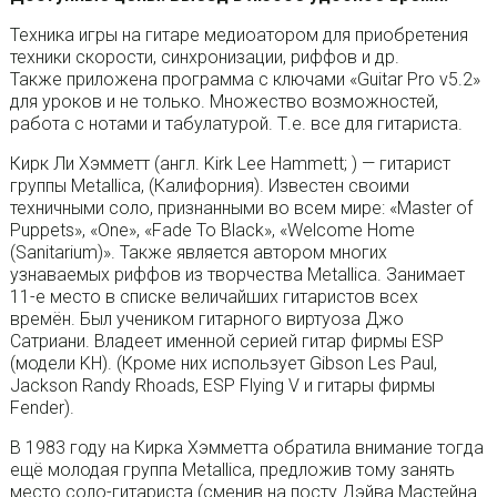
Техника игры на гитаре медиоатором для приобретения
техники скорости, синхронизации, риффов и др.
Также приложена программа с ключами «Guitar Pro v5.2»
для уроков и не только. Множество возможностей,
работа с нотами и табулатурой. Т.е. все для гитариста.
Кирк Ли Хэмметт (англ. Kirk Lee Hammett; ) — гитарист
группы Metallica, (Калифорния). Известен своими
техничными соло, признанными во всем мире: «Master of
Puppets», «One», «Fade To Black», «Welcome Home
(Sanitarium)». Также является автором многих
узнаваемых риффов из творчества Metallica. Занимает
11-е место в списке величайших гитаристов всех
времён. Был учеником гитарного виртуоза Джо
Сатриани. Владеет именной серией гитар фирмы ESP
(модели KH). (Кроме них использует Gibson Les Paul,
Jackson Randy Rhoads, ESP Flying V и гитары фирмы
Fender).
В 1983 году на Кирка Хэмметта обратила внимание тогда
ещё молодая группа Metallica, предложив тому занять
место соло-гитариста (сменив на посту Дэйва Мастейна