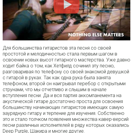
Для большинства гитаристов эта песня со своей
простотой и мелодичностью стала первым шагом в
освоении новых высот гитарного мастерства. Уже давно
ходит байка о том, как Хетфилд сочинил эту песню,
разговаривая по телефону со своей знакомой девушкой
с гитарой в руках. Так как одна рука была занята
телефоном, второй он наигрывал перебор с открытыми
струнами, что мы отчетливо и слышим в начале
вступления песни. Да и вся партия аккомпанемента на
акустической гитаре достаточно проста для освоения
большинству начинающих гитаристов имеющих самую
заурядную гитару и терпение для изучения. Собственно
это и стало толчком появления множества кавер-версий
песни различных исполнителей в ряду которых оказались
Deep Purple, Шакира и многие другие.