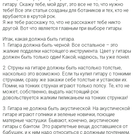
гитару. Скажу тебе, мой друг, это все не то, что нужно
тебе! Все эти статьи созданы для ботаников и тех, кто не
врубается в крутой рок.
Я же тебе расскажу то, что не расскажет тебе никто
другой. Вот что является главным при выборе гитары.
Итак, какая должна быть гитара.
1. Гитара должна быть черной. Все остальное – это
жалкие подделки настоящего инструмента. Цвет у гитары
должен быть только один! Какой, надеюсь, ты уже понял.
2. Струны на гитаре должны быть настолько толстые,
насколько это возможно. Если ты купил гитару с тонкими
струнами, сразу же закажи себе толстые и установи их.
Помни, на тонких струнах играют только попсу. Те, кто не
может, собственно, выдать настоящий рок
довольствуется жалким пиликаньем на тонких струнках!
3. Гитара не должна быть акустической. На акустической
гитаре играют гопники и зеленые новички, поющие
матерные частушки. Бывают, конечно, акустические
гитары с бантом. Это раритетные вещи, доставшиеся от
бабушек, и к ним надо относиться с должным почтением,