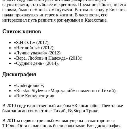
слушателями, стать более искренним. Прежние работы, по его
словам, были немного замкнутыми. В этом же году у Евгения
начал проявляться интерес к жизни. В частности, его
интересовал путь развития рэп-музыки в Казахстане.
Список клипов
«S.H.O.T.» (2012);
«Нет войны» (2012);
«Лучше уважай» (2012);
«Вера, Любовь и Надежда» (2013);
«Судный день» (2014).
Дискография
«Underground»;
«Russian Style» и «Мортуарий» совместно с Тихий);
«Вне Конкуренции».
В 2010 году единственный альбом «Reincarnation The» также
был записан совместно с Тихий, ByStep и Трике.
В 2011-м первые три альбома выпущены в соавторстве с
T1One. Остальные вновь были сольными. Вот дискография