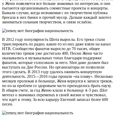
у Жени появляется все больше знакомых по интересам, и они
пытаются организовывать совместные проекты и концерты.
Бывали случаи, когда незнакомая с их творчеством публика
бросала в них банки и прочий мусор. Дальше каждый захотел
заниматься сольным творчеством, и связи ослабли.
В 2012 году популярность Шота выросла. Его треки стали
транслировать по радио, какие-то из них даже взяли на канал
НТВ. Сообщество фанатов выросло до 70 тысяч, общее
количество треков уже достигало 400. Песни Жени часто
оказывались в музыкальных топах благодаря поддержке
фанатов, которые голосовали за него. Shot даже должен был
выступать на Дне России. Но организаторы не позволили
этого сделать. В 2013 году удалось оживить концертную
деятельность. 2015—2016 годы прошли «на плаву». Несколько
месяцев пролежав в больнице, Женя вернулся к записи треков,
но из-за проблем со здоровьем часто приходилось брать паузу.
В общем счете, за год Женю клали в больницу 4–5 раз. Шот
мечтал о значимых переменах в своей жизни и чувствовал,
что идет к этому. За всю карьеру Евгений записал более 600
песен.