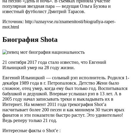
на песню «День и ночь». В съемках приняла участие
популярная звездная пара — ведущая Ольга Бузова и
известный футболист Дмитрий Тарасов.
Источник: http://uznayvse.ru/znamenitosti/biografiya-raper-
mot.html
Биография Shotа
21 сентября 2017 года стало известно, что Евгений
Ильницкий умер на 28 году жизни.
Евгений Ильницкий — cольный рэп исполнитель. Родился 1-
декабря 1989 года в г. Петропаловск. Детство Жени было
сложное, отец умер, когда ему был только год. Воспитывался
бабушкой и дедушкой. Впервые услышал рэп в 13 лет. А в
2005 году начал записывать треки и выкладывать их в
Интернет. На момент 2011 года трекография Shot’а
насчитывает более 200 песен и как минимум 30 тысяч ярых
фанатов и эти показатели быстро растут. Это удивительно!
Ведь реперу только 21 год.
Интересные факты о Shot’е :