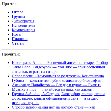
Про что:
Гитара
Группы
Дискография
Исполнители
Композиторы
Ноты
Пианино
Статьи
Прочитай:
Как играть: Ария — Беспечный ангел на гитаре | Разбор
Табы Соло | Видеоурок — YouTube — ария беспечный
ангел как играть на гитаре
Слова песни «Помолимся за родителей» Константина
Губина — константин губин композитор биография
Александр Панайотов — Сердце в руках — Скачать
Музыку в mp3 — панайотов музыка как жизнь
Группа A-Studio | А-Студио | Биография, состав, песни,
фото, видео, клипы официальный сайт — а студио
история группы
Способ запоминания нот на нотном стане — как