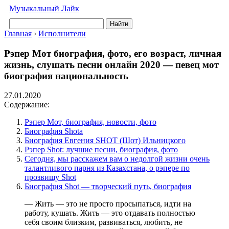
Музыкальный Лайк
Найти
Главная
›
Исполнители
Рэпер Мот биография, фото, его возраст, личная
жизнь, слушать песни онлайн 2020 — певец мот
биография национальность
27.01.2020
Содержание:
Рэпер Мот, биография, новости, фото
Биография Shotа
Биография Евгения SHOT (Шот) Ильницкого
Рэпер Shot: лучшие песни, биография, фото
Сегодня, мы расскажем вам о недолгой жизни очень
талантливого парня из Казахстана, о рэпере по
прозвищу Shot
Биография Shot — творческий путь, биография
— Жить — это не просто просыпаться, идти на
работу, кушать. Жить — это отдавать полностью
себя своим близким, развиваться, любить, не