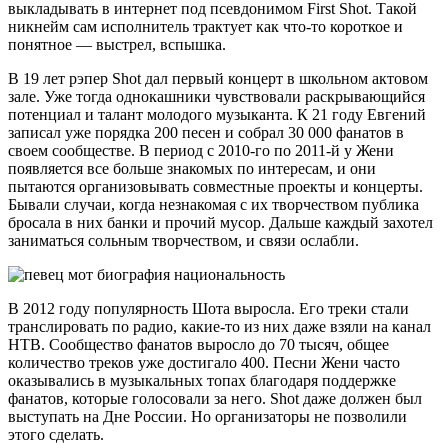
выкладывать в интернет под псевдонимом First Shot. Такой
никнейм сам исполнитель трактует как что-то короткое и
понятное — выстрел, вспышка.
В 19 лет рэпер Shot дал первый концерт в школьном актовом
зале. Уже тогда однокашники чувствовали раскрывающийся
потенциал и талант молодого музыканта. К 21 году Евгений
записал уже порядка 200 песен и собрал 30 000 фанатов в
своем сообществе. В период с 2010-го по 2011-й у Жени
появляется все больше знакомых по интересам, и они
пытаются организовывать совместные проекты и концерты.
Бывали случаи, когда незнакомая с их творчеством публика
бросала в них банки и прочий мусор. Дальше каждый захотел
заниматься сольным творчеством, и связи ослабли.
В 2012 году популярность Шота выросла. Его треки стали
транслировать по радио, какие-то из них даже взяли на канал
НТВ. Сообщество фанатов выросло до 70 тысяч, общее
количество треков уже достигало 400. Песни Жени часто
оказывались в музыкальных топах благодаря поддержке
фанатов, которые голосовали за него. Shot даже должен был
выступать на Дне России. Но организаторы не позволили
этого сделать.