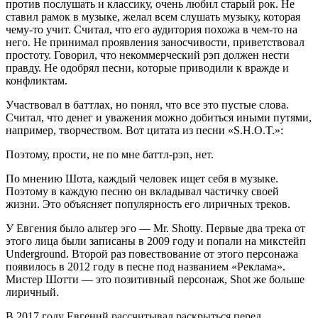
против послушать и классику, очень любил старый рок. Не
ставил рамок в музыке, желал всем слушать музыку, которая
чему-то учит. Считал, что его аудитория похожа в чем-то на
него. Не принимал проявления заносчивости, приветствовал
простоту. Говорил, что некоммерческий рэп должен нести
правду. Не одобрял песни, которые приводили к вражде и
конфликтам.
Участвовал в баттлах, но понял, что все это пустые слова.
Считал, что денег и уважения можно добиться иными путями,
например, творчеством. Вот цитата из песни «S.H.O.T.»:
Поэтому, прости, не по мне баттл-рэп, нет.
По мнению Шота, каждый человек ищет себя в музыке.
Поэтому в каждую песню он вкладывал частичку своей
жизни. Это объясняет популярность его лиричных треков.
У Евгения было альтер эго — Mr. Shotty. Первые два трека от
этого лица были записаны в 2009 году и попали на микстейп
Underground. Второй раз повествование от этого персонажа
появилось в 2012 году в песне под названием «Реклама».
Мистер Шотти — это позитивный персонаж, Shot же больше
лиричный.
В 2017 году Евгений рассчитывал раскрыться перед