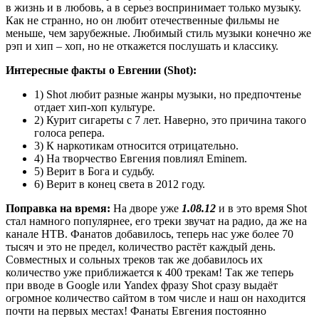
в жизнь и в любовь, а в серьез воспринимает только музыку.
Как не странно, но он любит отечественные фильмы не
меньше, чем зарубежные. Любимый стиль музыки конечно же
рэп и хип – хоп, но не откажется послушать и классику.
Интересные факты о Евгении (Shot):
1) Shot любит разные жанры музыки, но предпочтенье
отдает хип-хоп культуре.
2) Курит сигареты с 7 лет. Наверно, это причина такого
голоса репера.
3) К наркотикам относится отрицательно.
4) На творчество Евгения повлиял Eminem.
5) Верит в Бога и судьбу.
6) Верит в конец света в 2012 году.
Поправка на время:
На дворе уже
1.08.12
и в это время Shot
стал намного популярнее, его треки звучат на радио, да же на
канале НТВ. Фанатов добавилось, теперь нас уже более 70
тысяч и это не предел, количество растёт каждый день.
Совместных и сольных треков так же добавилось их
количество уже приближается к 400 трекам! Так же теперь
при вводе в Google или Yandex фразу Shot сразу выдаёт
огромное количество сайтом в том числе и наш он находится
почти на первых местах! Фанаты Евгения постоянно