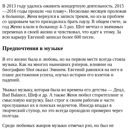
В 2013 году удалось оживить концертную деятельность. 2015
—2016 годы прошли «на плаву». Несколько месяцев пролежав
в больнице, Женя вернулся к записи треков, но из-за проблем
со здоровьем часто приходилось брать паузу. В общем счете, за
год Женю клали в больницу 4–5 раз. Шот мечтал о значимых
переменах в своей жизни и чувствовал, что идет к этому. За
всю карьеру Евгений записал более 600 песен.
Предпочтения в музыке
В его жизни была и любовь, но на первом месте всегда стояла
музыка. Как на многих нынешних рэперов, влияние на
биографию Shot оказал Эминем. Евгений равнялся на него в
плане достижения успеха, изучал истории его взлетов и
падений.
Уважал музыку, которая была во времена его детства — Децл,
Bad Balance, Шеф и др. А также Женя любил сторителлинг и
смысловую нагрузку. Был строг к своим работам и часто
прослушивал их в поисках недочетов. Иногда впадал в
творческий ступор, но это всегда проходило примерно через
полгода.
Среди любимых жанров музыки отмечал рэп, но был не