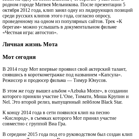
родном городе Матвея Мельникова. После презентации 5
октября 2012 года, клип занял одну из лидирующих позиций
среди русских клипов этого года, согласно опросу,
проведенному на одном из популярных сайтов. Трек «К
берегам» можно услышать в документальном фильме
«Честная игра: автостоп».
Личная жизнь Мота
Мот сегодня
В 2014 году Мот впервые проявил свой актерский талант,
снявшись в короткометражке под названием «Капсула».
Режиссер и продюсер фильма — Тимур Юнусов.
В этом же году вышел альбом «Azbuka Morze», в создании
которого приняли участие L’One, Тимати, Миша Крупин и
Nel. Это второй релиз, выпущенный лейблом Black Star.
К концу 2014 года в сети появился клип на песню
«Кислород», в съемках которого Мот принял участие
совместно с группой Виа Гра.
В середине 2015 года под его руководством был создан клип