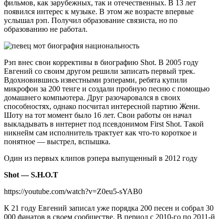
фильмов, как зарубежных, так и отечественных. В 13 лет
появился интерес к музыке. В этом же возрасте впервые
услышал рэп. Получил образование связиста, но по
образованию не работал.
Рэп внес свои коррективы в биографию Shot. В 2005 году
Евгений со своим другом решили записать первый трек.
Вдохновившись известными рэперами, ребята купили
микрофон за 200 тенге и создали пробную песню с помощью
домашнего компьютера. Друг разочаровался в своих
способностях, однако посчитал интересной партию Жени.
Шоту на тот момент было 16 лет. Свои работы он начал
выкладывать в интернет под псевдонимом First Shot. Такой
никнейм сам исполнитель трактует как что-то короткое и
понятное — выстрел, вспышка.
Один из первых клипов рэпера выпущенный в 2012 году
Shot — S.H.O.T
https://youtube.com/watch?v=Z0eu5-sYAB0
К 21 году Евгений записал уже порядка 200 песен и собрал 30
000 фанатов в своем сообществе. В период с 2010-го по 2011-й