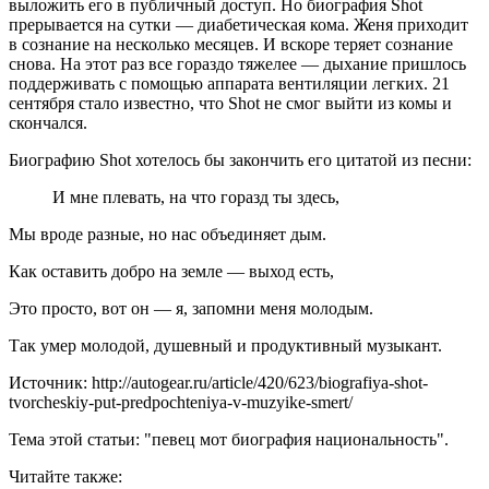
выложить его в публичный доступ. Но биография Shot
прерывается на сутки — диабетическая кома. Женя приходит
в сознание на несколько месяцев. И вскоре теряет сознание
снова. На этот раз все гораздо тяжелее — дыхание пришлось
поддерживать с помощью аппарата вентиляции легких. 21
сентября стало известно, что Shot не смог выйти из комы и
скончался.
Биографию Shot хотелось бы закончить его цитатой из песни:
И мне плевать, на что горазд ты здесь,
Мы вроде разные, но нас объединяет дым.
Как оставить добро на земле — выход есть,
Это просто, вот он — я, запомни меня молодым.
Так умер молодой, душевный и продуктивный музыкант.
Источник: http://autogear.ru/article/420/623/biografiya-shot-
tvorcheskiy-put-predpochteniya-v-muzyike-smert/
Тема этой статьи: "певец мот биография национальность".
Читайте также: