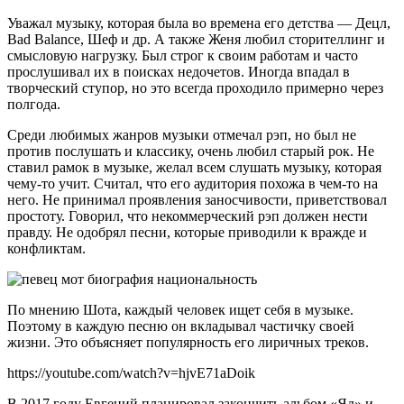
Уважал музыку, которая была во времена его детства — Децл,
Bad Balance, Шеф и др. А также Женя любил сторителлинг и
смысловую нагрузку. Был строг к своим работам и часто
прослушивал их в поисках недочетов. Иногда впадал в
творческий ступор, но это всегда проходило примерно через
полгода.
Среди любимых жанров музыки отмечал рэп, но был не
против послушать и классику, очень любил старый рок. Не
ставил рамок в музыке, желал всем слушать музыку, которая
чему-то учит. Считал, что его аудитория похожа в чем-то на
него. Не принимал проявления заносчивости, приветствовал
простоту. Говорил, что некоммерческий рэп должен нести
правду. Не одобрял песни, которые приводили к вражде и
конфликтам.
По мнению Шота, каждый человек ищет себя в музыке.
Поэтому в каждую песню он вкладывал частичку своей
жизни. Это объясняет популярность его лиричных треков.
https://youtube.com/watch?v=hjvE71aDoik
В 2017 году Евгений планировал закончить альбом «Яд» и