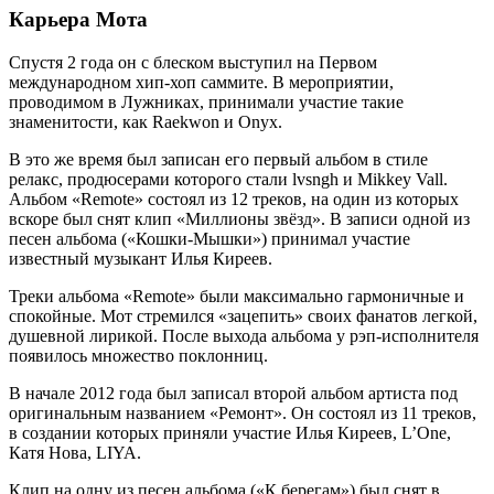
Карьера Мота
Спустя 2 года он с блеском выступил на Первом
международном хип-хоп саммите. В мероприятии,
проводимом в Лужниках, принимали участие такие
знаменитости, как Raekwon и Onyx.
В это же время был записан его первый альбом в стиле
релакс, продюсерами которого стали lvsngh и Mikkey Vall.
Альбом «Remote» состоял из 12 треков, на один из которых
вскоре был снят клип «Миллионы звёзд». В записи одной из
песен альбома («Кошки-Мышки») принимал участие
известный музыкант Илья Киреев.
Треки альбома «Remote» были максимально гармоничные и
спокойные. Мот стремился «зацепить» своих фанатов легкой,
душевной лирикой. После выхода альбома у рэп-исполнителя
появилось множество поклонниц.
В начале 2012 года был записал второй альбом артиста под
оригинальным названием «Ремонт». Он состоял из 11 треков,
в создании которых приняли участие Илья Киреев, L’One,
Катя Нова, LIYA.
Клип на одну из песен альбома («К берегам») был снят в