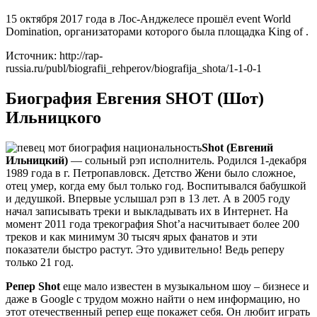
15 октября 2017 года в Лос-Анджелесе прошёл event World
Domination, организаторами которого была площадка King of .
Источник: http://rap-
russia.ru/publ/biografii_rehperov/biografija_shota/1-1-0-1
Биография Евгения SHOT (Шот)
Ильницкого
Shot (Евгений
Ильницкий)
— cольный рэп исполнитель. Родился 1-декабря
1989 года в г. Петропавловск. Детство Жени было сложное,
отец умер, когда ему был только год. Воспитывался бабушкой
и дедушкой. Впервые услышал рэп в 13 лет. А в 2005 году
начал записывать треки и выкладывать их в Интернет. На
момент 2011 года трекография Shot’а насчитывает более 200
треков и как минимум 30 тысяч ярых фанатов и эти
показатели быстро растут. Это удивительно! Ведь реперу
только 21 год.
Репер Shot
еще мало известен в музыкальном шоу – бизнесе и
даже в Google с трудом можно найти о нем информацию, но
этот отечественный репер еще покажет себя. Он любит играть