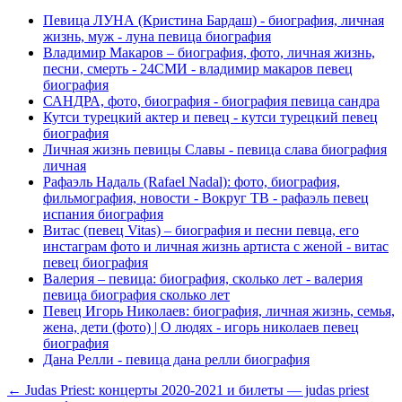
Певица ЛУНА (Кристина Бардаш) - биография, личная
жизнь, муж - луна певица биография
Владимир Макаров – биография, фото, личная жизнь,
песни, смерть - 24СМИ - владимир макаров певец
биография
САНДРА, фото, биография - биография певица сандра
Кутси турецкий актер и певец - кутси турецкий певец
биография
Личная жизнь певицы Славы - певица слава биография
личная
Рафаэль Надаль (Rafael Nadal): фото, биография,
фильмография, новости - Вокруг ТВ - рафаэль певец
испания биография
Витас (певец Vitas) – биография и песни певца, его
инстаграм фото и личная жизнь артиста с женой - витас
певец биография
Валерия – певица: биография, сколько лет - валерия
певица биография сколько лет
Певец Игорь Николаев: биография, личная жизнь, семья,
жена, дети (фото) | О людях - игорь николаев певец
биография
Дана Релли - певица дана релли биография
← Judas Priest: концерты 2020-2021 и билеты — judas priest