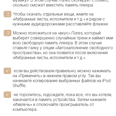
музыку». В этом случае iTunes скопирует столько,
сколько сможет вместить память плеера.
Чтобы скачать отдельные вещи, жмите на
«Избранные листы, исполнители и т.д.» и рядом с
нужными аудиодорожками расставляйте флажки.
Можно положиться на «вкус» iTunes, который
выберет совершенно случайные треки и займет ими
всю свободную память плеера. В этом случае
ставьте галку у опции «Автозаполнение свободного
пространства», но она появится после включения
«Избранные листы, исполнители и т.д.».
если вы действовали правильно, можно нажимать
на «Применить» в нижнем правом углу. Так вы
начинаете копирование выбранных файлов на iPod
Shuffle;
не торопитесь, подождите, пока все, что вы хотели,
закачается в память устройства. Затем нажмите
«Извлечь» и отключайте проигрыватель от
компьютера.