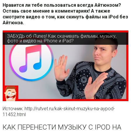
Нравится ли тебе пользоваться всегда Айтюнзом?
Оставь свое мнение в комментариях! А также
смотрите видео о том, как скинуть файлы на iPod без
Айтюнза.
ЗАБУДЬ об iTunes! Как скачивать фильмы, музыку,
фото и видео на iPhone и iPad?
Источник: http://rutvet.ru/kak-skinut-muzyku-na-aypod-
11452.html
КАК ПЕРЕНЕСТИ МУЗЫКУ С IPOD НА